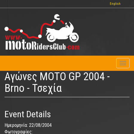
Παράκαμψη
English
προς
το
κυρίως
περιεχόμενο
Toggl
naviga
Αγώνες MOTO GP 2004 -
Brno - Τσεχία
Event Details
Ημερομηνία:
22/08/2004
Φωτογραφίες: