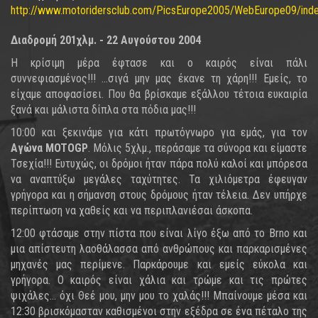
http://www.motoridersclub.com/PicsEurope2005/WebEurope09/ind
Διαδρομή 201χλμ. - 22 Αυγούστου 2004
Η κρίσιμη μέρα έφτασε και ο καιρός είναι πάλι
συννεφιασμένος!!! ...σιγά μην μας έκανε τη χάρη!!! Εμείς, το
είχαμε αποφασίσει. Που θα βρίσκαμε εξάλλου τέτοια ευκαιρία
ξανά και μάλιστα δίπλα στα πόδια μας!!!
10:00 και ξεκινάμε για κάτι πρωτόγνωρο για εμάς, για τον
Αγώνα MOTOGP
. Μόλις 5χλμ., περάσαμε τα σύνορα και είμαστε
Τσεχία!!! Ευτυχώς, οι δρόμοι ήταν πάρα πολύ καλοί και μπόρεσα
να αναπτύξω μεγάλες ταχύτητες. Τα χιλιόμετρα έφευγαν
γρήγορα και η σήμανση στους δρόμους ήταν τέλεια. Δεν υπήρχε
περίπτωση να χαθείς και να περιπλανιέσαι άσκοπα.
12:00 φτάσαμε στην πίστα που είναι λίγο έξω από το Brno και
μια απίστευτη λαοθάλασσα από ανθρώπους και παρκαρισμένες
μηχανές μας περίμενε. Παρκάρουμε και εμείς εύκολα και
γρήγορα. Ο καιρός είναι χάλια και τρώμε και τις πρώτες
ψιχάλες... όχι Θεέ μου, μην μου το χαλάς!!! Μπαίνουμε μέσα και
12:30 βρισκόμασταν καθισμένοι στην εξέδρα σε ένα πέταλο της