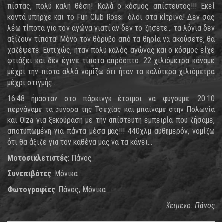
πίστας, πολύ καλή θέση! Καλά ο κόσμος απίστευτος!!! Εκεί
κοντά υπήρχε και το Fun Club Rossi όλοι στα κίτρινα! Δεν σας
λέω τίποτα για τον αγώνα γιατί αν δεν το ζήσετε... τα λόγια δεν
αξίζουν τίποτα! Μόνο τον θόρυβο από τα θηρία να ακούσετε, θα
χαζέψετε. Ευτυχώς, ήταν πολύ καλός αγώνας και ο κόσμος είχε
φτιάξει και δεν έγινε τίποτα απρόοπτο. 22 χιλιόμετρα κάναμε
μέχρι την πίστα αλλά νομίζω ότι ήταν τα καλύτερα χιλιόμετρα
μέχρι στιγμής...
16:48 ήμασταν στο πάρκινγκ έτοιμοι να φύγουμε. 20:10
περνάγαμε τα σύνορα της Τσεχίας και μπαίναμε στην Πολωνία
και Olza για ξεκούραση με την απίστευτη εμπειρία που ζήσαμε,
αποτυπωμένη για πάντα μέσα μας!!! 440χλμ αυθημερόν, νομίζω
ότι θα άξιζε για τον καθένα μας να τα κάνει...
Μοτοσικλετιστές
: Πάνος
Συνεπιβάτες
: Μόνικα
Φωτογραφίες
: Πάνος, Μόνικα
Κείμενο: Πάνος