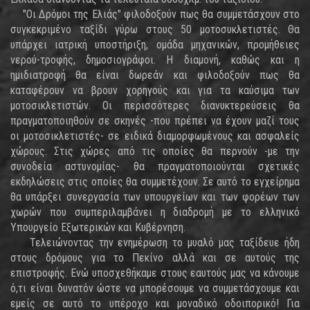
"Οι Δρόμοι της Ελιάς" φιλοδοξούν πως θα συμμετάσχουν στο
συγκεκριμένο ταξίδι γύρω στους 50 μοτοσυκλετιστές. Θα
υπάρχει ιατρική υποστήριξη, ομάδα μηχανικών, προμήθειες
νερού-τροφής, δημοσιογράφοι. Η διαμονή, καθώς και η
ημιδιατροφή θα είναι δωρεάν και φιλοδοξούν πως θα
καταφέρουν να βρουν χορηγούς και για τα καύσιμα των
μοτοσικλετιστών. Οι περισσότερες διανυκτερεύσεις θα
πραγματοποιηθούν σε σκηνές -που πρέπει να έχουν μαζί τους
οι μοτοσικλετιστές- σε ειδικά διαμορφωμένους και ασφαλείς
χώρους. Στις χώρες από τις οποίες θα περνούν -με την
συνοδεία αστυνομίας- θα πραγματοποιούνται σχετικές
εκδηλώσεις στις οποίες θα συμμετέχουν. Σε αυτό το εγχείρημα
θα υπάρξει συνεργασία των υπουργείων και των φορέων των
χωρών που συμπεριλαμβάνει η διαδρομή με το ελληνικό
Υπουργείο Εξωτερικών και Κυβέρνηση.
Τελειώνοντας την ενημέρωση το μυαλό μας ταξίδευε ήδη
στους δρόμους για το Πεκίνο αλλά και σε αυτούς της
επιστροφής. Ενώ υποσχεθήκαμε στους εαυτούς μας να κάνουμε
ό,τι είναι δυνατόν ώστε να μπορέσουμε να συμμετάσχουμε και
εμείς σε αυτό το υπέροχο και μοναδικό οδοιπορικό! Για