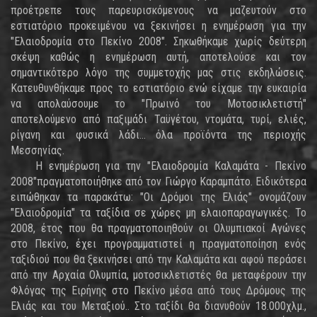
προέτρεπε τους παρευρισκόμενους να μαζευτούν στο
εστιατόριο προκειμένου να ξεκινήσει η ενημέρωση για την
"Ελαιοδρομία στο Πεκίνο 2008". Σηκωθήκαμε χωρίς δεύτερη
σκέψη καθώς η ενημέρωση αυτή, αποτελούσε και τον
σημαντικότερο λόγο της συμμετοχής μας στις εκδηλώσεις.
Κατευθυνθήκαμε προς το εστιατόριο ενώ είχαμε την ευκαιρία
να απολαύσουμε το "Πρωινό του Μοτοσικλετιστή"
αποτελούμενο από παξιμάδι Ταϋγέτου, ντομάτα, τυρί, ελιές,
ρίγανη και φυσικά λάδι... όλα προϊόντα της περιοχής
Μεσσηνίας.
Η ενημέρωση για την "Ελαιοδρομία Καλαμάτα - Πεκίνο
2008"πραγματοποιήθηκε από τον Γιώργο Καραμπάτο. Ειδικότερα
ειπώθηκαν τα παρακάτω: "Οι Δρόμοι της Ελιάς" ονομάζουν
"Ελαιοδρομία" τα ταξίδια σε χώρες μη ελαιοπαραγωγικές. Το
2008, έτος που θα πραγματοποιηθούν οι Ολυμπιακοί Αγώνες
στο Πεκίνο, έχει προγραμματιστεί η πραγματοποίηση ενός
ταξιδιού που θα ξεκινήσει από την Καλαμάτα και αφού περάσει
από την Αρχαία Ολυμπία, μοτοσικλετιστές θα μεταφέρουν την
Φλόγας της Ειρήνης στο Πεκίνο μέσα από τους Δρόμους της
Ελιάς και του Μεταξιού.. Στο ταξίδι θα διανυθούν 18.000χλμ.,