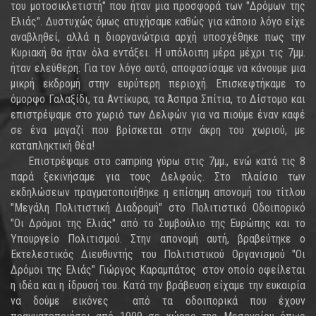
του μοτοσικλετιστή" που ήταν μια προσφορά των "Δρόμων της
Ελιάς". Δυστυχώς όμως ατυχήσαμε καθώς για κάποιο λόγο είχε
αναβληθεί, αλλά η διοργανώτρια αρχή υποσχέθηκε πως την
Κυριακή θα ήταν όλα εντάξει. Η υπόλοιπη μέρα μέχρι τις 7μμ.
ήταν ελεύθερη. Για τον λόγο αυτό, αποφασίσαμε να κάνουμε μια
μικρή εκδρομή στην ευρύτερη περιοχή. Επισκεφτήκαμε το
όμορφο Γαλαξίδι, τα Αντίκυρα, τα Άσπρα Σπίτια, το Δίστομο και
επιστρέψαμε στο χωριό των Δελφών για να πιούμε έναν καφέ
σε ένα μαγαζί που βρίσκεται στην άκρη του χωριού, με
καταπληκτική θέα!
Επιστρέψαμε στο camping γύρω στις 7μμ., ενώ κατά τις 8
παρά ξεκινήσαμε για τους Δελφούς. Στο πλαίσιο των
εκδηλώσεων πραγματοποιήθηκε η επίσημη απονομή του τίτλου
"Μεγάλη Πολιτιστική Διαδρομή" στο Πολιτιστικό Οδοιπορικό
"Οι Δρόμοι της Ελιάς" από το Συμβούλιο της Ευρώπης και το
Υπουργείο Πολιτισμού. Στην απονομή αυτή, βραβεύτηκε ο
Εκτελεστικός Διευθυντής του Πολιτιστικού Οργανισμού "Οι
Δρόμοι της Ελιάς" Γιώργος Καραμπάτος στον οποίο οφείλεται
η ιδέα και η ίδρυσή του. Κατά την βράβευση είχαμε την ευκαιρία
να δούμε εικόνες από τα οδοιπορικά που έχουν