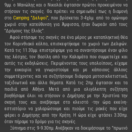
9μμ. ο Μανώλης και ο Νικολάι έφτασαν πρώτοι προκειμένου να
στήσουν τις σκηνές. Θα πρέπει να σημειωθεί πως η διαμονή
στο
Camping "Δελφοί"
, που βρίσκεται 3-4χλμ. από το ομώνυμο
χωριό στην κατεύθυνση για Άμφισσα, ήταν δωρεάν από τους
"Δρόμους της Ελιάς".
Αφού στήσαμε τις σκηνές σε ένα μέρος με καταπληκτική θέα
τον Κορινθιακό κόλπο, επισκεφτήκαμε το χωριό των Δελφών.
Κατά τις 11.30μμ. επιστρέψαμε για να συναντήσουμε έναν φίλο
της λέσχης, τον Βασίλη από την Καλαμάτα που συμμετείχε και
αυτός τις εκδηλώσεις. Περιμένοντας τους υπολοίπους, είχαμε
την ευκαιρία να γνωριστούμε και με κάποιους άλλους
συμμετέχοντες και να συζητήσουμε διάφορα μοτοσικλετιστικά,
ταξιδιωτικά και άλλα θέματα. Κατά τις 2πμ. έφτασαν και τα
παιδιά από Αθήνα. Μετά από μια ολιγόλεπτη συζήτηση
βοηθήσαμε όλοι να στήσουν ο Δημήτρης με την Χριστίνα την
σκηνή τους και ανεβήκαμε στο κλειστό -την ώρα εκείνη-
εστιατόριο να χαλαρώσουμε και πιούμε τις ρακές που είχε
φέρει ο Δημήτρης από την Κρήτη. Η ώρα είχε φτάσει 3.30πμ.
όταν πήραμε το δρόμο για τις σκηνές.
Ξύπνημα στις 9-9.30πμ. Ανέβηκαν να δοκιμάσουμε το "πρωινό