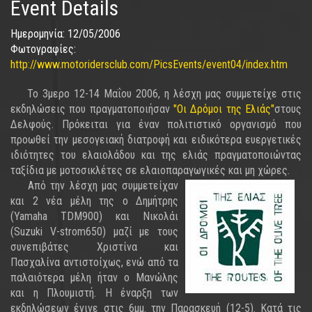
Event Details
Ημερομηνία:
12/05/2006
Φωτογραφίες:
http://www.motoridersclub.com/PicsEvents/event04/index.htm
Το 3μερο 12-14 Μαΐου 2006, η λέσχη μας συμμετείχε στις
εκδηλώσεις που πραγματοποιήσαν
"Οι Δρόμοι της Ελιάς"
στους
Δελφούς. Πρόκειται για έναν πολιτιστικό οργανισμό που
προωθεί την μεσογειακή διατροφή και ειδικότερα ευεργετικές
ιδιότητες του ελαιολάδου και της ελιάς πραγματοποιώντας
ταξίδια με μοτοσικλέτες σε ελαιοπαραγωγικές και μη χώρες.
Από την λέσχη μας συμμετείχαν
και 2 νέα μέλη της ο Δημήτρης
(Yamaha TDM900) και Νικολάι
(Suzuki V-strom650) μαζί με τους
συνεπιβάτες Χριστίνα και
Πασχαλίνα αντιστοίχως, ενώ από τα
παλαιότερα μέλη ήταν ο Μανώλης
και η Πλουμιστή. Η έναρξη των
εκδηλώσεων έγινε στις 6μμ. την Παρασκευή (12-5). Κατά τις