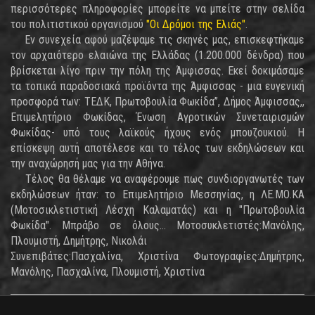
περισσότερες πληροφορίες μπορείτε να μπείτε στην σελίδα
του πολιτιστικού οργανισμού
"Οι Δρόμοι της Ελιάς"
.
Εν συνεχεία αφού μαζέψαμε τις σκηνές μας, επισκεφτήκαμε
τον αρχαιότερο ελαιώνα της Ελλάδας (1.200.000 δένδρα) που
βρίσκεται λίγο πριν την πόλη της Άμφισσας. Εκεί δοκιμάσαμε
τα τοπικά παραδοσιακά προϊόντα της Άμφισσας - μια ευγενική
προσφορά των: ΤΕΔΚ, Πρωτοβουλία Φωκίδα”, Δήµος Άµφισσας,,
Επιµελητήριο Φωκίδας, Ένωση Αγροτικών Συνεταιρισµών
Φωκίδας- υπό τους λαϊκούς ήχους ενός μπουζουκιού. Η
επίσκεψη αυτή αποτέλεσε και το τέλος των εκδηλώσεων και
την αναχώρησή μας για την Αθήνα.
Τέλος θα θέλαμε να αναφέρουμε πως συνδιοργανωτές των
εκδηλώσεων ήταν: το Επιμελητήριο Μεσσηνίας, η ΛΕ.ΜΟ.ΚΑ
(Μοτοσικλετιστική Λέσχη Καλαματάς) και η "Πρωτοβουλία
Φωκίδα". Μπράβο σε όλους... Μοτοσυκλετιστές:Μανόλης,
Πλουμιστή, Δημήτρης, Νικολάι
Συνεπιβάτες:Πασχαλίνα, Χριστίνα Φωτογραφίες:Δημήτρης,
Μανόλης, Πασχαλίνα, Πλουμιστή, Χριστίνα