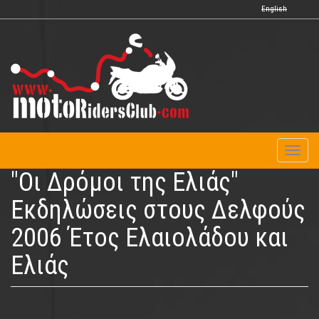
Παράκαμψη
English
προς
το
κυρίως
περιεχόμενο
Toggl
naviga
"Οι Δρόμοι της Ελιάς"
Εκδηλώσεις στους Δελφούς
2006 Έτος Ελαιολάδου και
Ελιάς