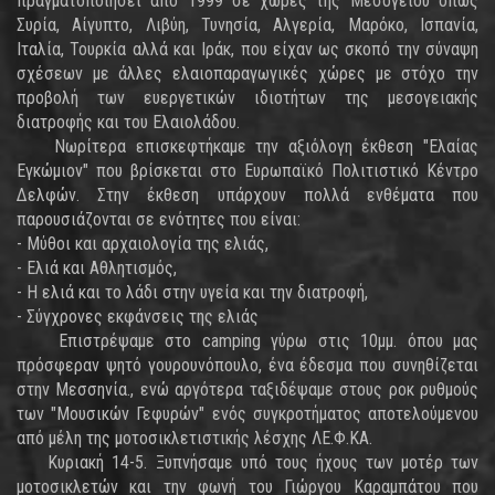
πραγματοποιήσει από 1999 σε χώρες της Μεσογείου όπως
Συρία, Αίγυπτο, Λιβύη, Τυνησία, Αλγερία, Μαρόκο, Ισπανία,
Ιταλία, Τουρκία αλλά και Ιράκ, που είχαν ως σκοπό την σύναψη
σχέσεων με άλλες ελαιοπαραγωγικές χώρες με στόχο την
προβολή των ευεργετικών ιδιοτήτων της μεσογειακής
διατροφής και του Ελαιολάδου.
Νωρίτερα επισκεφτήκαμε την αξιόλογη έκθεση "Ελαίας
Εγκώμιον" που βρίσκεται στο Ευρωπαϊκό Πολιτιστικό Κέντρο
Δελφών. Στην έκθεση υπάρχουν πολλά ενθέματα που
παρουσιάζονται σε ενότητες που είναι:
- Μύθοι και αρχαιολογία της ελιάς,
- Ελιά και Αθλητισμός,
- Η ελιά και το λάδι στην υγεία και την διατροφή,
- Σύγχρονες εκφάνσεις της ελιάς
Επιστρέψαμε στο camping γύρω στις 10μμ. όπου μας
πρόσφεραν ψητό γουρουνόπουλο, ένα έδεσμα που συνηθίζεται
στην Μεσσηνία., ενώ αργότερα ταξιδέψαμε στους ροκ ρυθμούς
των "Μουσικών Γεφυρών" ενός συγκροτήματος αποτελούμενου
από μέλη της μοτοσικλετιστικής λέσχης ΛΕ.Φ.ΚΑ.
Κυριακή 14-5. Ξυπνήσαμε υπό τους ήχους των μοτέρ των
μοτοσικλετών και την φωνή του Γιώργου Καραμπάτου που