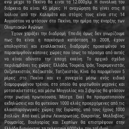
ενώ μέχρι το Πεκίνο θα είναι τα 12.000χλμ. Η συνολική του
διάρκεια θα είναι 45 μέρες. Η αναχώρηση θα γίνει στις 8
Ιούλιου από την Καλαμάτα και στόχος τους είναι στις 14
Αυγούστου να φτάσουν στο Πεκίνο, την ημέρα της έναρξης των
Ολυμπιακών Αγώνων.
Έχουν χαράξει την διαδρομή. Επειδή όμως δεν γνωρίζουμε
πως θα είναι η παγκόσμια κατάσταση το 2008, έχουν
υπολογιστεί και εναλλακτικές διαδρομές προκειμένου να
παρακαμφθούν κάποιες χώρες που ίσως το πέρασμα από αυτές
να είναι αδύνατο την εποχή εκείνη. Το αρχικό σχέδιο
περιλαμβάνει τις χώρες: Ελλάδα, Τουρκία, Ιράν, Τουρκμενιστάν,
Ουζμπεκιστάν, Καζακστάν, Τατζικιστάν, Κίνα. Θα παραμείνουν 5
μέρες στο Πεκίνο και εν συνεχεία μέσω ενός ειδικά
διαμορφωμένου τρένου, στο οποίο θα φορτωθούν μηχανές και
μοτοσικλετιστές, και μέσω Μογγολίας και Σιβηρίας θα φτάσουν
στην ρωσική πρωτεύουσα, Μόσχα. Εκεί θα πραγματοποιούν
εκδηλώσεις και θα φυτεύουν 1000 ελιές προερχόμενες από τις
ελαιοπαραγωγικές χώρες της Ευρώπης, υπό τους ήχους 1000
βιολιών. Από εκεί, μέσω Λευκορωσίας, Ουκρανίας, Μολδαβίας,
Ρουμανίας, Βουλγαρίας και Σκοπίων θα επιστρέψουν στην
Ελλάδα διανύοντας τα τελευταία 6000χλμ. του ταξιδιού.