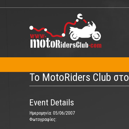
Παράκαμψη
προς
το
κυρίως
περιεχόμενο
Το MotoRiders Club στ
Event Details
Ημερομηνία:
05/06/2007
Φωτογραφίες: