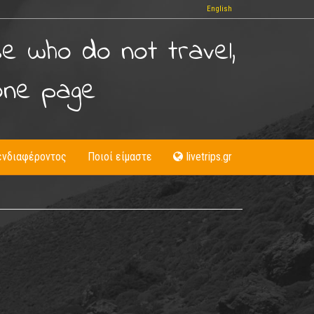
English
se who do not travel,
one page
ενδιαφέροντος
Ποιοί είμαστε
livetrips.gr