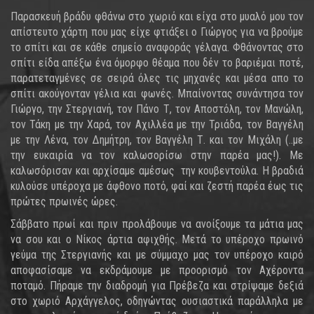
Παρασκευή βράδυ φθάνω στο χωριό και είχα στο μυαλό μου τον
απίστευτο χάρτη που μας είχε φτιάξει ο Γιώργος για να βρούμε
το σπίτι και σε κάθε σημείο αναφοράς γέλαγα. Φθάνοντας στο
σπίτι είδα απέξω ένα όμορφο θέαμα που δέν το βαριέμαι ποτέ,
παρατεταγμένες σε σειρά όλες τις μηχανές και μέσα απο το
σπίτι ακούγονταν γέλια και φωνές. Μπαίνοντας συνάντησα τον
Γιώργο, την Στεργιανή, τον Πάνο Τ, τον Αποστόλη, τον Μανώλη,
τον Τάκη με την Χαρά, τον Αχιλλέα με την Τριάδα, τον Βαγγέλη
με την Λένα, τον Δημήτρη, τον Βαγγέλη Τ. και τον Μιχάλη (..με
την ευκαιρία να τον καλωσορίσω στην παρέα μας!). Με
καλωσόρισαν και αρχίσαμε αμέσως την κουβεντούλα. Η βραδιά
κυλούσε υπέροχα με άφθονο ποτό, φαί και ζεστή παρέα έως τις
πρώτες πρωινές ώρες.
Σάββατο πρωί και πριν προλάβουμε να ανοίξουμε τα μάτια μας
να σου και ο Νίκος άρτια αφιχθής. Μετά το υπέροχο πρωινό
γεύμα της Στεργιανής και με σύμμαχο μας τον υπέροχο καιρό
αποφασίσαμε να εκδράμουμε με προορισμό τον Αχέροντα
ποταμό. Πήραμε την διαδρομή για Πρέβεζα και στρίψαμε δεξιά
στο χωριό Αρχάγγελος, οδηγώντας ουσιαστικά παράλληλα με