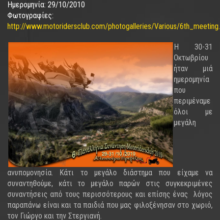
Ημερομηνία:
29/10/2010
Φωτογραφίες:
http://www.motoridersclub.com/photogalleries/Various/6th_meeting
Η 30-31
Οκτωβρίου
ήταν μιά
ημερομηνία
που
περιμέναμε
όλοι με
μεγάλη
ανυπομονησία. Κάτι το μεγάλο διάστημα που είχαμε να
συναντηθούμε, κάτι το μεγάλο παρών στις συγκεκριμένες
συναντήσεις από τους περισσότερους και επίσης ένας λόγος
παραπάνω είναι και τα παιδιά που μας φιλοξένησαν στο χωριό,
τον Γιώργο και την Στεργιανή.