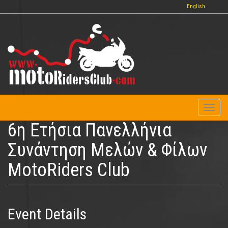
Παράκαμψη
English
προς
το
κυρίως
περιεχόμενο
Toggl
naviga
6η Ετήσια Πανελλήνια
Συνάντηση Μελών & Φίλων
MotoRiders Club
Event Details