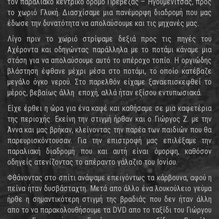
τον παραλιακό κεντρικό δρόμο Πρέβεζας – Ηγουμενίτσας, προς
το χωριό Γλυκή. Διασχίσαμε μια πανέμορφη διαδρομή που μας
έδωσε την δυνατότητα να απολαύσουμε και τις μηχανές μας.
Λίγο πριν το χωριό στρίψαμε δεξιά προς τις πηγές του
Αχέροντα και οδηγώντας παράλληλα με το ποτάμι κάναμε μια
στάση για να απολαύσουμε αυτό το υπέροχο τοπίο. Η οργιώδης
βλάστηση έφθανε μέχρι μέσα στο ποτάμι, το οποίο κατέβαζε
μεγάλο όγκο νερού. Στο παρελθόν είχαμε ξαναεπισκεφθεί το
μέρος, βεβαίως άλλη εποχή, αλλά ήταν εξίσου εντυπωσιακά.
Είχε έρθει η ώρα για ένα καφέ και καθήσαμε σε μια καφετέρια
της περιοχής. Εκείνη την στιγμή ήρθαν και ο Γιώργος Ζ. με την
Άννα και μας βρήκαν, κλείνοντας την παρέα των παιδιών που θα
παρευρισκόντουσαν. Για την επιστροφή μας επιλέξαμε την
παραλιακή διαδρομή που και αυτή είναι όμορφη, καθόσον
οδηγείς ατενίζοντας το απέραντο γάλαζιο του Ιονίου.
Φθάνοντας στο σπίτι ανάψαμε επειγόντως τα κάρβουνα, αφού η
πείνα ήταν δυσβάσταχτη. Μετά απο άλλο ένα λουκούλειο γεύμα
ήρθε η σημαντικότερη στιγμή της βραδιάς που δεν ήταν άλλη
απο το να παρακολουθήσουμε τα DVD απο το ταξίδι του Γιώργου