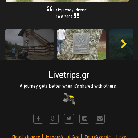
Πλίτβιτσε / Plitvice -
10.8.2007
Livetrips.gr
A journey gets better when it's shared with others...
Ποιοί είμαστε
Ιστορικό
Φίλοι
Συντελεστές
Links