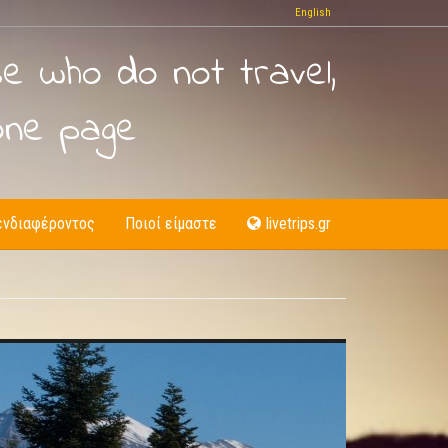
English
se who do not travel,
one page
ενδιαφέροντος
Ποιοί είμαστε
livetrips.gr