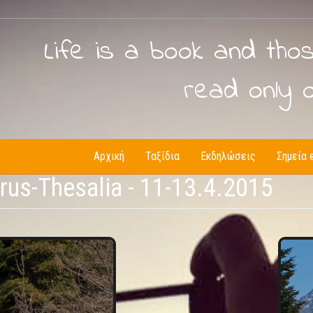
Life is a book and tho
read only 
Αρχική
Ταξίδια
Εκδηλώσεις
Σημεία 
us-Thesalia - 11-13.4.2015