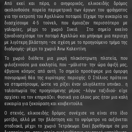
Από εκεί και πέρα, ο ανηφορικός, ελικοειδής δρόμος
ακολουθούσε πορεία περιμετρικά των έργων του φράγματος
για την εκτροπή του Αχελλώου ποταμού. Είχαμε την ευκαιρία να
διασχίσουμε 4-5 τούνελ, που έμοιαζαν περισσότερο με
γαλαρίες, μέχρι το χωριό Συκιά. Στο σημείο εκείνο
ξαναδιασχίσαμε τον ποταμό Αχελλώο και μπήκαμε μια περιοχή
με λιγότερη βλάστηση –σε σχέση με το προηγούμενο τμήμα της
διαδρομής- μέχρι το χωριό Άνω Καλεντίνη.
Το χωριό διέθετε μια μικρή πλακόστρωτη πλατεία, που
φιλοξενούσε μια εκκλησία, που –μάλιστα- την ώρα άφιξή μας,
έβγαινε κόσμος από αυτή. Το σημείο προσέφερε μια όμορφη
πανοραμική θέα της ευρύτερης περιοχής. Ο Στέλιος πρότεινε
να σταματήσουμε, ώστε να ρίξει έναν ολιγόλεπτο υπνάκο... η
ταλαιπωρία της προηγούμενης μέρας –λόγω ταξιδιού- είχε
αρχίσει να τον επηρεάζει. Φυσικά για όλους μας ήταν μια καλή
ευκαιρία για ξεκούραση και κουβεντούλα.
Ο στενός, ελικοειδής δρόμος συνέχισε να είναι στο ίδιο
μοτίβο, αλλά με την βλάστηση και το υψόμετρο να αυξάνεται
σταδιακά, μέχρι το χωριό Τετράκωμο. Εκεί βρεθήκαμε σε μια