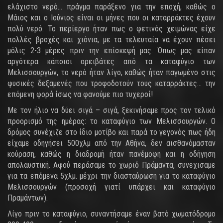
ελάχιστο νερό... πράγμα παράξενο για την εποχή, καθώς ο
Μάιος και ο Ιούνιος είναι οι μήνες που οι καταρράκτες έχουν
πολύ νερό. Το περίεργο ήταν πως ο φετινός χειμώνας είχε
πολλές βροχές και χιόνια, με τα τελευταία να έχουν πέσει
μόλις 2-3 μέρες πριν την επίσκεψή μας. Όπως μας είπαν
αργότερα κάποιοι ορειβάτες από τα καταφύγιο των
Μελισσουργών, το νερό ήταν λίγο, καθώς ήταν παγωμένο στις
φυσικές δεξαμενές που τροφοδοτούν τους καταρράκτες... την
επόμενη φορά ίσως να φανούμε πιο τυχεροί!
Με τον ήλιο να δύει σιγά – σιγά, ξεκινήσαμε προς τον τελικό
προορισμό της ημέρας: το καταφύγιο των Μελισσουργών. Ο
δρόμος συνέχιζε στο ίδιο μοτίβο και παρά το γεγονός πως ήδη
είχαμε οδηγήσει 500χλμ από την Αθήνα, δεν αισθανόμασταν
κούραση, καθώς η διαδρομή ήταν πανέμοφη και η οδήγηση
απολαυστική. Αφού περάσαμε το χωριό Πράμαντα, συνεχισαμε
για τα επόμενα 5χλμ. μέχρι την διασταύρωση για το καταφύγιο
Μελισσουργών (προσοχή γιατί υπάρχει και καταφύγιο
Πραμάντων).
Λίγο πριν το καταφύγιο, συναντήσαμε έναν βατό χωματόδρομο