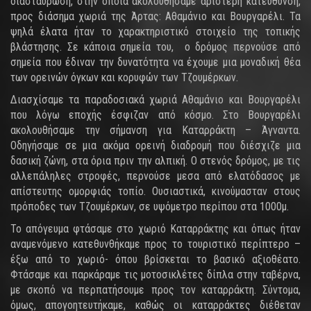
διασταύρωση, στην οποία ακολουθήσαμε αριστερή κατεύθυνση,
προς διάσημα χωριά της Άρτας: Αθαμάνιο και Βουργαρέλι. Τα
ψηλά έλατα ήταν το χαρακτηριστικό στοιχείο της τοπικής
βλάστησης. Σε κάποια σημεία του, ο δρόμος περνούσε από
σημεία που έδιναν την δυνατότητα να έχουμε μια μοναδική θέα
των ορεινών όγκων και κορυφών των Τζουμέρκων.
Διασχίσαμε τα παραδοσιακά χωριά Αθαμάνιο και Βουργαρέλι
που λόγω εποχής έσφιζαν από κόσμο. Στο Βουργαρέλι
ακολουθήσαμε την σήμανση για Καταρράκτη – Άγναντα.
Οδηγήσαμε σε μια ακόμα ορεινή διαδρομή που διέσχιζε μια
δασική ζώνη, στα όρια πριν την αλπική. Ο στενός δρόμος, με τις
αλλεπάληλες στροφές, περνούσε μεσα από ελατόδασος με
απίστευτης ομορφιάς τοπίο. Ουσιαστικά, κινούμασταν στους
πρόποδες των Τζουμέρκων, σε υψόμετρο περίπου στα 1000μ.
Το απόγευμα φτάσαμε στο χωριό Καταρράκτης και όπως ήταν
αναμενόμενο κατεθυνθήκαμε προς το τουριστικό περίπτερο –
έξω από το χωριό- όπου βρίσκεται το βασικό αξιοθέατο.
Φτάσαμε και παρκάραμε τις μοτοσικλέτες δίπλα στην ταβέρνα,
με σκοπό να περπατήσουμε προς τον καταρράκτη. Σύντομα,
όμως, απογοητευτήκαμε, καθώς οι καταρράκτες διέθεταν