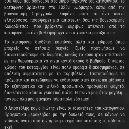
300-400μ. που οδηγούσε στο μικρό πάρκινγκ του καταφυγίου. Το
καταφύγιο βρίσκεται στα 1023μ. υψόμετρο, κάτω από την
βουνοκορφή Στρογγούλα. Χωμένο μέσα σε ένα πυκνό
ελατόδασος, προσφέρει μια απίστευτη θέα της βουνοκορφής
Κακαρδίτσας, που βρίσκεται ακριβώς απέναντι από το
καταφύγιο, με ένα βαθύ φαράγγι να τα χωρίζει μεταξύ τους.
Το καταφύγιο διαθέτει κοιτώνες αλλά και χώρους όπου
μπορείς να στήσεις σκηνές. Εμείς προτιμήσαμε να
διανυκτερεύσουμε σε δωμάτιο, καθώς το κρύο ήταν απίστευτο
με την θερμοκρασία να είναι κοντά στους 5 βαθμούς. Ο κύριος
χώρος του καταφυγίου είναι πολύ όμορφα διακοσμημένος, σε
απόλυτη συμβατότητα με το περιβάλλον. Τακτοποιήσαμε τα
πράγματα και κατεβήκαμε να καθίσουμε στην κεντρική αίθουσα.
Το εξυπηρετικό και φιλικό προσωπικό, προσφέρει φαγητό,
διαθέτοντας κάποια γευστικά πιάτα. Η πείνα μας ήταν μεγάλη...
πάντως όλα μας φάνηκαν πάρα πολύ νόστιμα!
Ο Αποστόλης και ο Φώτης είναι οι ιδιοκτήτες του καταφυγίου.
Πραγματικά μερακλήδες με την δουλειά τους, σε κάνουν να
νιώσεις άνετα από την πρώτη στιγμή που πατήσεις το πόδι σου
εκεί.