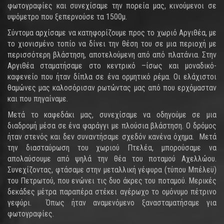
φωτογραφίες και συνεχίσαμε την πορεία μας, κινούμενοι σε
υψόμετρο που ξεπερνούσε τα 1500μ.
Σύντομα αρχίσαμε να κατηφορίζουμε προς το χωριό Αργιθέα, με
το χιονισμένο τοπίο να δίνει την θέση του σε μια περιοχή με
περισσότερη βλάστηση, αποτελούμενη από από πλατάνια. Στην
Αργιθέα σταματήσαμε στο κεντρικό –ίσως και μοναδικό-
καφενείο που ήταν δίπλα σε ένα ορμητικό ρέμα. Οι ελάχιστοι
θαμώνες μας καλοσόρισαν ρωτώντας μας από που ερχόμασταν
και που πηγαίναμε.
Μετά το καφεδάκι μας, συνεχίσαμε να οδηγούμε σε μια
διαδρομή μέσα σε ένα φαράγγι με πλούσια βλάστηση. Ο δρόμος
ήταν στενός και δεν συναντήσαμε σχεδόν κανένα όχημα. Μετά
την διασταύρωση του χωριού Πτελέα, μπορούσαμε να
απολαύσουμε από ψηλά την θέα του ποταμού Αχελλώου.
Συνεχίζοντας, φτάσαμε στην μεταλλική γέφυρα (τύπου Μπέλεϋ)
του Πετρωτού, που ενώνει τις δυο άκρες του ποταμού. Μερικές
δεκάδες μέτρα παραπέρα στέκει αγέρωχο το ομόνυμο πέτρινο
γεφύρι. Όπως ήταν αναμενόμενο ξανασταματήσαμε για
φωτογραφίες.