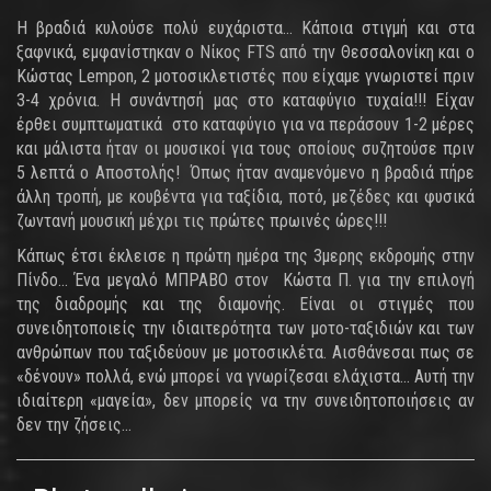
Η βραδιά κυλούσε πολύ ευχάριστα... Κάποια στιγμή και στα
ξαφνικά, εμφανίστηκαν ο Νίκος FTS από την Θεσσαλονίκη και ο
Κώστας Lempon, 2 μοτοσικλετιστές που είχαμε γνωριστεί πριν
3-4 χρόνια. Η συνάντησή μας στο καταφύγιο τυχαία!!! Είχαν
έρθει συμπτωματικά στο καταφύγιο για να περάσουν 1-2 μέρες
και μάλιστα ήταν οι μουσικοί για τους οποίους συζητούσε πριν
5 λεπτά ο Αποστολής! Όπως ήταν αναμενόμενο η βραδιά πήρε
άλλη τροπή, με κουβέντα για ταξίδια, ποτό, μεζέδες και φυσικά
ζωντανή μουσική μέχρι τις πρώτες πρωινές ώρες!!!
Κάπως έτσι έκλεισε η πρώτη ημέρα της 3μερης εκδρομής στην
Πίνδο... Ένα μεγαλό ΜΠΡΑΒΟ στον Κώστα Π. για την επιλογή
της διαδρομής και της διαμονής. Είναι οι στιγμές που
συνειδητοποιείς την ιδιαιτερότητα των μοτο-ταξιδιών και των
ανθρώπων που ταξιδεύουν με μοτοσικλέτα. Αισθάνεσαι πως σε
«δένουν» πολλά, ενώ μπορεί να γνωρίζεσαι ελάχιστα... Αυτή την
ιδιαίτερη «μαγεία», δεν μπορείς να την συνειδητοποιήσεις αν
δεν την ζήσεις...