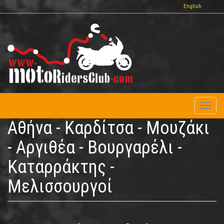
Παράκαμψη
English
προς
το
κυρίως
περιεχόμενο
Toggl
naviga
Αθήνα - Καρδίτσα - Μουζάκι
- Αργιθέα - Βουργαρέλι -
Καταρράκτης -
Μελισσουργοί