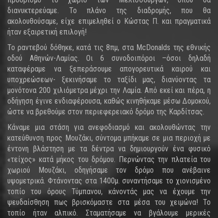
διανυκτερεύαμε. Το πλάνο της διαδρομής, που θα
ακολουθούσαμε, είχε επιμεληθεί ο Κώστας Π. και πραγματικά
ήταν εξαιρετική επιλογή!
Το ραντεβού δόθηκε, κατά τις 8πμ, στα McDonalds της εθνικής
οδού Αθηνών-Λαμίας. Οι 6 συνοδοιπόροι –όσοι δηλαδή
καταφέραμε να ξεπεράσουμε απογορευτικά καιρού και
υποχρεώσεων- ξεκινήσαμε το ταξίδι μας, διανύοντας τα
μονότονα 200 χιλιόμετρα μέχρι την Λαμία. Από εκεί και πέρα, η
οδήγηση έγινε ενδιαφέρουσα, καθώς κινηθήκαμε μέσω Δομοκού,
ώστε να βρεθούμε στον περιεφερειακό δρόμο της Καρδίτσας.
Κάναμε μια στάση για ανεφοδιασμό και ακολουθώντας την
κατεύθυνση προς Μουζάκι, σύντομα μπήκαμε σε μια περιοχή με
έντονη βλάστηση με τα δέντρα να δημιουργούν ένα φυσικό
«τείχος» κατά μήκος του δρόμου. Περνώντας την πλατεία του
χωριού Μουζάκι, οδηγήσαμε τον δρόμο που ανέβαινε
υψομετρικά. Φτάνοντας στα 1400μ. συναντήσαμε το χιονισμένο
τοπίο του όρους Τύμπανου, κάνοντάς μας να έχουμε την
ψευδαίσθηση πως βρισκόμαστε στα μέσα του χειμώνα! Το
τοπίο ήταν αλπικό. Σταματήσαμε να βγάλουμε μερικές