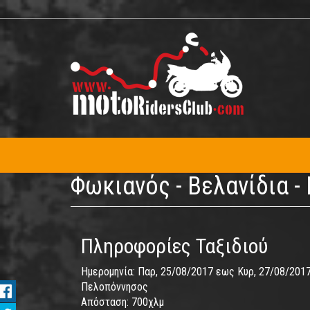
Παράκαμψη
προς
το
κυρίως
περιεχόμενο
Φωκιανός - Βελανίδια -
Πληροφορίες Ταξιδιού
Ημερομηνία:
Παρ, 25/08/2017
εως
Κυρ, 27/08/201
Πελοπόννησος
Απόσταση:
700χλμ