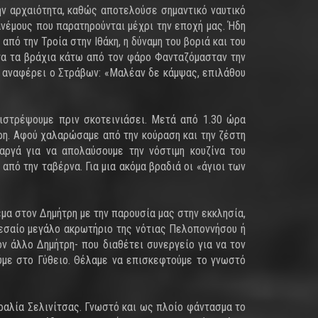
ν αρχαιότητα, καθώς αποτελούσε σημαντικό ναυτικό
νέμους που παρατηρούνται μέχρι την εποχή μας. Ήδη
πό την Τροία στην Ιθάκη, η δύναμη του βοριά και του
τα τα βράχια κάτω από τον φάρο Φανταζόμασταν την
υ αναφέρει ο Στράβων: «Μαλέαν δε κάμψας, επιλάθου
ιστρέψουμε πριν σκοτεινιάσει. Μετά από 1.30 ώρα
ρη. Αφού χαλαρώσαμε από την κούραση και την ζέστη
αργά για να απολαύσουμε την νόστιμη κουζίνα του
πό την ταβέρνα. Για μια ακόμα βραδιά οι «άγιοι των
α στον Δημήτρη με την παρουσία μας στην εκκλησία,
 μεσαίο μεγάλο ακρωτήριο της νότιας Πελοποννήσου ή
ν άλλο Δημήτρη- που διαθέτει συνεργείο για να τον
ύμε στο Γύθειο. Θέλαμε να επισκεφτούμε το γνωστό
ραλία Σελινίτσας. Γνωστό και ως πλοίο φάντασμα το