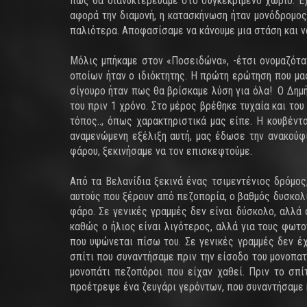
πως θα διανυκτερεύαμε στο συγκεκριμένο χωριό. Έχ
αφορά την διαμονή, η κατασκήνωση ήταν μονόδρομος
παλιότερα. Αποφασίσαμε να κάνουμε μια στάση και ν
Μόλις μπήκαμε στον «Ποσειδώνα», -έτσι ονομαζότα
οποίων ήταν ο ιδιόκτητης. Η πρώτη ερώτηση που μας
σίγουρο ήταν πως θα βρίσκαμε λύση για όλα! Ο Δημή
του πριν 1 χρόνο. Στο μέρος βρέθηκε τυχαία και τ
τόπος.., όπως χαρακτηριστικά μας είπε. Η κουβέντ
αναμενώμενη εξέλιξη αυτή, μας έδωσε την ανακούφ
φάρου, ξεκινήσαμε να τον επισκεφτούμε.
Από τα Βελανίδια ξεκινά ένας τσιμεντένιος δρόμος
αυτούς που ξέρουν από πεζοπορία, ο βαθμός δυσκολί
φάρο. Σε γενικές γραμμές δεν είναι δύσκολο, αλλά
καθώς ο ήλιος είναι λιγότερος, αλλά για τους φω
που υψώνεται πίσω του. Σε γενικές γραμμές δεν έ
σπίτι που συναντήσαμε πριν την είσοδο του μονοπατ
μονοπάτι πεζοπόροι που είχαν χαθεί. Πριν το σπίτ
προέτρεψε ένα ζευγάρι γερόντων, που συναντήσαμε κα