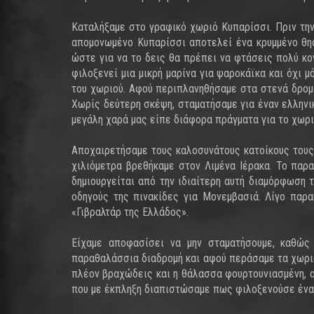
Καταλήξαμε στο γραφικό χωριό Κυπαρίσσι. Πριν τη
απομονωμένο Κυπαρίσσι αποτελεί ένα κρυμμένο θησ
ώστε για να το δεις θα πρέπει να φτάσεις πολύ κον
φιλοξενεί μια μικρή μαρίνα για ψαροκάϊκα και όχι μ
του χωριού. Αφού περιπλανηθήσαμε στα στενά δρομά
Χωρίς δεύτερη σκέψη, σταματήσαμε για έναν ελληνικ
μεγάλη χαρά μας είπε διάφορα πράγματα για το χωρι
Αποχαιρετήσαμε τους καλοσυνάτους κατοίκους τους
χιλιόμετρα βρεθήκαμε στον Λιμένα Ιέρακα. Το παρ
δημιουργείται από την ιδιαίτερη αυτή διαμόρφωση 
οδηγούς της πινακίδες για Μονεμβασιά. Λίγο πα
«Γιβραλτάρ της Ελλάδος».
Είχαμε αποφασίσει να μην σταματήσουμε, καθώς
παραθαλάσσια διαδρομή και αφού περάσαμε τα χωριά 
πλέον βραχώδεις και η θάλασσα φουρτουνιασμένη, α
που με έκπληξη διαπιστώσαμε πως φιλοξενούσε ένα