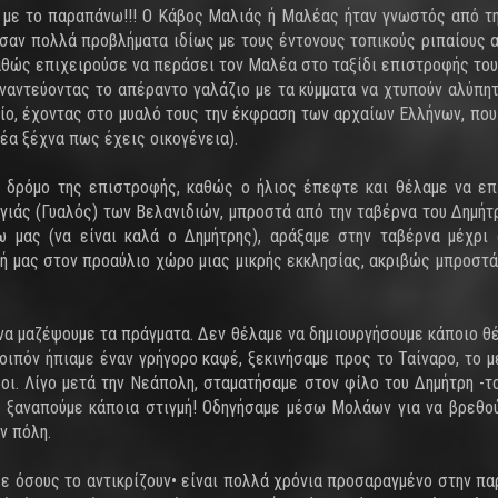
ε με το παραπάνω!!! Ο Κάβος Μαλιάς ή Μαλέας ήταν γνωστός από τη
σαν πολλά προβλήματα ιδίως με τους έντονους τοπικούς ριπαίους α
θώς επιχειρούσε να περάσει τον Μαλέα στο ταξίδι επιστροφής του α
ναντεύοντας το απέραντο γαλάζιο με τα κύμματα να χτυπούν αλύπη
ίο, έχοντας στο μυαλό τους την έκφραση των αρχαίων Ελλήνων, πο
έα ξέχνα πως έχεις οικογένεια).
δρόμο της επιστροφής, καθώς ο ήλιος έπεφτε και θέλαμε να επ
γιάς (Γυαλός) των Βελανιδιών, μπροστά από την ταβέρνα του Δημήτ
 μας (να είναι καλά ο Δημήτρης), αράξαμε στην ταβέρνα μέχρι 
ή μας στον προαύλιο χώρο μιας μικρής εκκλησίας, ακριβώς μπροστά α
α μαζέψουμε τα πράγματα. Δεν θέλαμε να δημιουργήσουμε κάποιο θέμ
λοιπόν ήπιαμε έναν γρήγορο καφέ, ξεκινήσαμε προς το Ταίναρο, το
ι. Λίγο μετά την Νεάπολη, σταματήσαμε στον φίλο του Δημήτρη -το
α ξαναπούμε κάποια στιγμή! Οδηγήσαμε μέσω Μολάων για να βρεθο
ν πόλη.
σε όσους το αντικρίζουν• είναι πολλά χρόνια προσαραγμένο στην πα