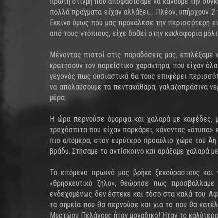
πρώτη στιγμή που αποφασίσαμε να κάνουμε την συγκ
πολλά πράγματα είχαν αλλάξει... Πλέον, υπήρχουν 
Εκείνο όμως που μας προκάλεσε την περισσότερη εν
από τους ντόπιους, είχε δοθεί στην κυκλοφορία μόλι
Μένοντας πιστοί στις παραδόσεις μας, επιλέξαμε ν
κρατήσουν τον παρείστικο χαρακτήρα, που είχαν όλα 
γεγονός πως ουσιαστικά θα τους επιφέρει περισσότ
να απολαύσουμε τα πεντακάθαρα, γαλαζοπράσινα νερ
μέρα.
Η ώρα περνούσε όμορφα και χαλαρά με καφέδες, μπ
τροχόσπιτα που είχαν παρκάρει, κάνοντας «άτυπα» ε
πιο απόμερα, στον ευρύτερο προαύλιο χώρο του Άη 
βράδυ. Στήσαμε το αντίσκοινο και αράξαμε χαλαρά με
Το επόμενο πρωινό μας βρήκε ξεκούραστους και γ
«θρησκευτικό ζήλο», θεώρησε πως προσβάλλαμε 
ενδεχομένως δεν έστεκε και τόσο στα καλά του. Αφ
τα σημεία που θα περνούσε και για το που θα κατέ
Μυρτώου Πελάγους ήταν μοναδικό! Ήταν το καλύτερο 