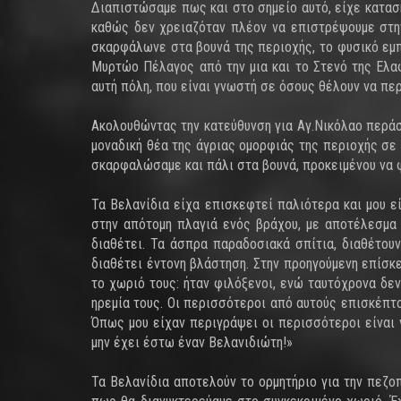
Διαπιστώσαμε πως και στο σημείο αυτό, είχε κατασ
καθώς δεν χρειαζόταν πλέον να επιστρέψουμε στην
σκαρφάλωνε στα βουνά της περιοχής, το φυσικό εμπ
Μυρτώο Πέλαγος από την μια και το Στενό της Ελα
αυτή πόλη, που είναι γνωστή σε όσους θέλουν να πε
Ακολουθώντας την κατεύθυνση για Αγ.Νικόλαο περά
μοναδική θέα της άγριας ομορφιάς της περιοχής σε
σκαρφαλώσαμε και πάλι στα βουνά, προκειμένου να 
Τα Βελανίδια είχα επισκεφτεί παλιότερα και μου εί
στην απότομη πλαγιά ενός βράχου, με αποτέλεσμα 
διαθέτει. Τα άσπρα παραδοσιακά σπίτια, διαθέτου
διαθέτει έντονη βλάστηση. Στην προηγούμενη επίσκε
το χωριό τους: ήταν φιλόξενοι, ενώ ταυτόχρονα δεν
ηρεμία τους. Οι περισσότεροι από αυτούς επισκέπτον
Όπως μου είχαν περιγράψει οι περισσότεροι είναι 
μην έχει έστω έναν Βελανιδιώτη!»
Τα Βελανίδια αποτελούν το ορμητήριο για την πεζο