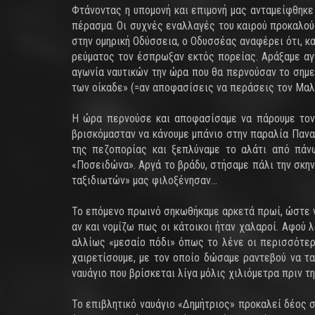
Φτάνοντας η υπομονή και επιμονή μας ανταμείφθηκ
πέρασμα. Οι συχνές εναλλαγές του καιρού προκαλού
στην ομηρική Οδύσσεια, ο Οδυσσέας αναφέρει ότι, κα
ρεύματος τον έσπρωξαν εκτός πορείας. Αράξαμε αγ
αγωνία ναυτικών την ώρα που θα περνούσαν το σημε
των οίκαδε» (=αν αποφασίσεις να περάσεις τον Μαλ
Η ώρα περνούσε και αποφασίσαμε να πάρουμε τον 
βρισκόμασταν να κάνουμε μπάνιο στην παραλία Πανα
της πεζοπορίας και ξεπλύναμε το αλάτι από πάνω
«Ποσειδώνα». Αργά το βράδυ, στήσαμε πάλι την σκην
ταξιδιωτών» μας φιλοξένησαν...
Το επόμενο πρωινό σηκωθήκαμε αρκετά πρωί, ώστε ν
αν και νομίζω πως οι κάτοικοι ήταν χαλαροί. Αφού 
αλλίως «μεσαίο πόδι» όπως το λένε οι περισσότερο
χαιρετίσουμε, με τον οποίο δώσαμε ραντεβού να τ
ναυάγιο που βρίσκεται λίγα μόλις χιλιόμετρα πριν τη
Το επιβλητικό ναυάγιο «Δημήτριος» προκαλεί δέος 