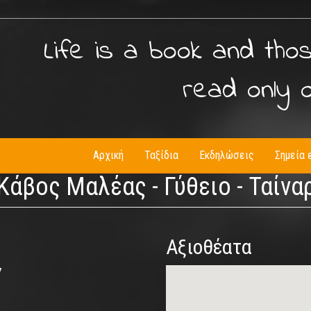
Life is a book and tho
read only 
Αρχική
Ταξίδια
Εκδηλώσεις
Σημεία 
 Κάβος Μαλέας - Γύθειο - Ταίνα
Αξιοθέατα
7