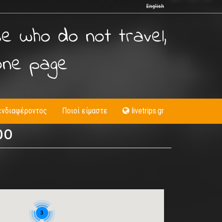
English
se who do not travel,
one page
ενδιαφέροντος
Ποιοί είμαστε
livetrips.gr
ρο
3