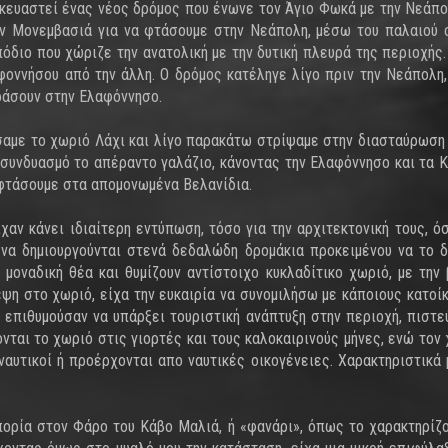
κευαστεί ένας νέος δρόμος που ένωνε τον Άγιο Φωκά με την Νεάπο
 Μονεμβασιά για να φτάσουμε στην Νεάπολη, μέσω του παλαιού ο
όδιο που χώριζε την ανατολική με την δυτική πλευρά της περιοχής.
φοννήσου από την άλλη. Ο δρόμος κατέληγε λίγο πριν την Νεάπολη
ράσουν στην Ελαφόννησο.
σαμε το χωριό Λάχι και λίγο παρακάτω στρίψαμε στην διασταύρωση 
 συνδυασμό το απέραντο γαλάζιο, κάνοντας την Ελαφόννησο και τα Κ
φτάσουμε στα απομονωμένα Βελανίδια.
χαν κάνει ιδιαίτερη εντύπωση, τόσο για την αρχιτεκτονική τους, όσ
να δημιουργούνται στενά δεδαλώδη δρομάκια προκειμένου να το δι
ν μοναδική θέα και θυμίζουν αντίστοιχο κυκλαδίτικο χωριό, με τη
ψη στο χωριό, είχα την ευκαιρία να συνομιλήσω με κάποιους κατοίκο
 επιθυμούσαν να υπάρξει τουριστική ανάπτυξη στην περιοχή, πιστε
ται το χωριό στις γιορτές και τους καλοκαιρινούς μήνες, ενώ τον 
ναυτικοί ή προέρχονται απο ναυτικές οικογένειες. Χαρακτηριστικά
πορία στον Φάρο του Κάβο Μαλιά, ή «φανάρι», όπως το χαρακτηρίζου