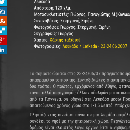
Λευκάδα
Απόσταση:
120 χλμ.
Μοτοσυκλετιστές:
Γιώργος, Παναγιώτης M.(Kawas
Συναναβάτες:
Στεργιανή, Ειρήνη
Φωτογράφοι:
Γιώργος, Στεργιανή, Ειρήνη
Συγγραφείς:
Γιώργος
Χάρτης:
Χάρτης ταξιδιού
Φωτογραφίες:
Λευκάδα / Lefkada - 23-24.06.2007
Το σαββατοκύριακο στις 23-24/06/07 πραγματοποιήσα
απαρραμιλου τοπίου της. Συνταξιδιώτες σ αυτή την α
δυο τρόποι. Ο πρώτος, ερχόμενος από Αθήνα, φτάνο
κάνει, αλλά περιγραφές άλλων αδελφών μοτοσικλετ
από τα Γιάννενα, σε οδηγεί στη Λευκάδα μέσω Πρε
απαιτούμενος χρόνος γύρω στο 1-1,5 λεπτό. Υπάρχει κ
Πλησιάζοντας κινείσαι πάνω σε μια λωρίδα ασφάλτ
συνδέει το νησί με την ηπειρωτική χώρα. Περνώντα
δρόμος είναι κλειστός λόγω έργων. Έτσι κινηθήκαμε 