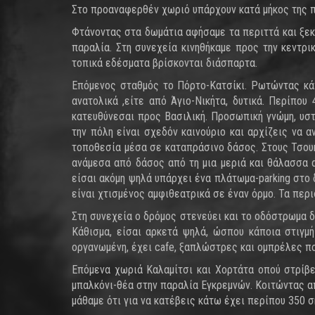
Στο προαναφερθέν χωριό υπάρχουν κατά μήκος της π
Φτάνοντας στα δωμάτια αφήσαμε τα περιττά και ξεκι
παραλία. Στη συνεχεία κινηθήκαμε προς την κεντρι
τοπικά εδέσματα βρίσκονται διάσπαρτα.
Επόμενος σταθμός το Πόρτο-Κατσίκι. Ρωτώντας κάπο
ανατολικά ,είτε από Άγιο-Νικήτα, δυτικά. Περίπο
κατευθύνεσαι προς Βασιλική. Προσωπική γνώμη, υστ
την πόλη είναι σχεδόν καινούριο και αρχίζεις να
τοποθεσία μέσα σε καταπράσινο δάσος. Στους Τσουκ
ανάμεσα από δάσος από τη μια μεριά και θάλασσα α
είσαι ακόμη ψηλά υπάρχει ένα πλάτωμα-parking στο 
είναι χτισμένος αμφιθεατρικά σε έναν όρμο. Τα περ
Στη συνεχεία ο δρόμος στενεύει και το οδόστρωμα δ
Κάθισμα, είσαι αρκετά ψηλά, ώσπου κάποια στιγμ
οργανωμένη, έχει cafe, ξαπλώστρες και ομπρέλες π
Επόμενα χωριά Καλαμίτσι και Χορτάτα οπού στρίβει
μπαλκόνι-θέα στην παραλία Εγκρεμνών. Κοιτώντας απ
μάθαμε ότι για να κατέβεις κάτω έχει περίπου 350 σκα