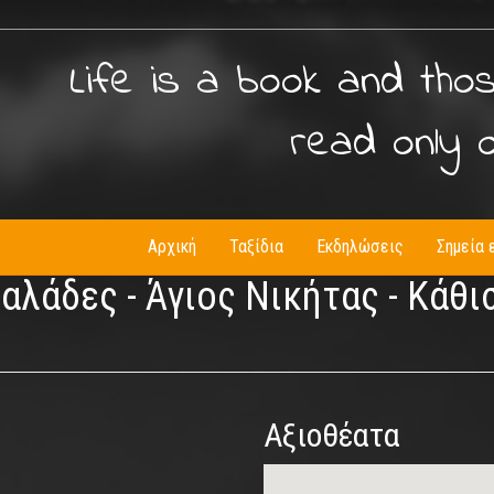
Life is a book and tho
read only 
Αρχική
Ταξίδια
Εκδηλώσεις
Σημεία 
λάδες - Άγιος Νικήτας - Κάθισ
Αξιοθέατα