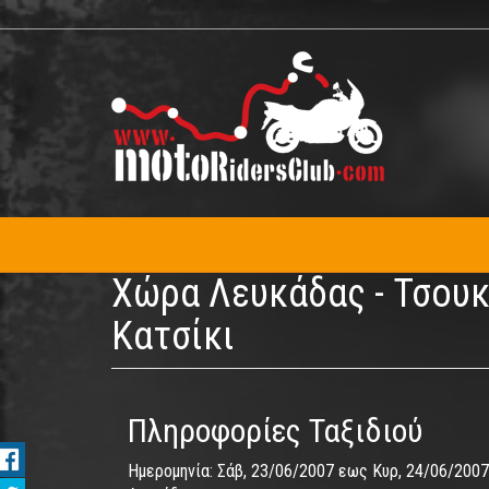
Παράκαμψη
προς
το
κυρίως
περιεχόμενο
Χώρα Λευκάδας - Τσουκα
Κατσίκι
Πληροφορίες Ταξιδιού
Ημερομηνία:
Σάβ, 23/06/2007
εως
Κυρ, 24/06/2007