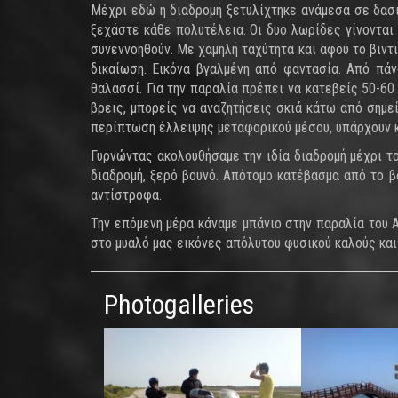
Μέχρι εδώ η διαδρομή ξετυλίχτηκε ανάμεσα σε δασι
ξεχάστε κάθε πολυτέλεια. Οι δυο λωρίδες γίνονται
συνεννοηθούν. Με χαμηλή ταχύτητα και αφού το βιντ
δικαίωση. Εικόνα βγαλμένη από φαντασία. Από πάν
θαλασσί. Για την παραλία πρέπει να κατεβείς 50-6
βρεις, μπορείς να αναζητήσεις σκιά κάτω από σημε
περίπτωση έλλειψης μεταφορικού μέσου, υπάρχουν κ
Γυρνώντας ακολουθήσαμε την ιδία διαδρομή μέχρι το
διαδρομή, ξερό βουνό. Απότομο κατέβασμα από το β
αντίστροφα.
Την επόμενη μέρα κάναμε μπάνιο στην παραλία του 
στο μυαλό μας εικόνες απόλυτου φυσικού καλούς και
Photogalleries