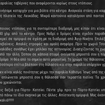
αραλίας ταβέρνες που αναφέρονται κυρίως στους ντόπιους.
νήσαμε καταρχήν για μια βόλτα στο κέντρο. Αναγκαία στάση για κα
κή πλατεία της Λευκάδας. Μικρά καντούνια καταλήγουν από παντού σ
ιους ντόπιους για τη συντομότερη διαδρομή, μας είπαν ότι είναι
υ 40 χλμ. από το κέντρο. Προς Νυδρί ο δρόμος είναι σχεδόν παρα
ερεί σε ομορφιά σε σχέση με τη διαδρομή από Άγιο-Νικήτα. Επιλέ
 ανεβαίνεις. Απαλές στροφές και ομαλή ανηφόρα .Πριν το χωριό Τσ
αλάδες συνήθως έχει μπλόκο της αστυνομίας. Διασχίζοντας το χωρι
πό την άλλη. Ώσπου σε κάποια στιγμή ανοίγεται μπροστά σου η παρ
δρόμο. Η θέα από το σημείο αυτό μαγευτική. Το χρώμα της θάλασσας 
ισσότερα σπίτια βλέπουν στη θάλασσα και στην παραλία υπάρχουν γ
εν είναι καλής ποιότητας μέχρι την παραλία Κάθισμα. Ίσως από της
ή απλώνεται μπροστά σου η θάλασσα σαν τεραστία πισίνα. Τα χρ
ου χρεώνονται.
ς δεξιά για Πόρτο- Κατσίκι. Πέντε χλμ. πριν το Πόρτο-Κατσίκι υ
ό πάνω το ίδιο σκηνικό με τις άλλες. Απίστευτη ομορφιά. Μας έκα
λιά!!!!!!