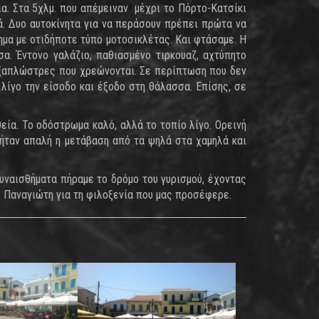
α. Στα 5χλμ. που απέμειναν μέχρι το Πόρτο-Κατσίκι
ά. Δυο αυτοκίνητα για να περάσουν πρέπει πρώτα να
ημα με οτιδήποτε τύπο μοτοσικλέτας. Και φτάσαμε. Η
α. Έντονο γαλάζιο, παθιασμένο τιρκουαζ, αχτύπητο
ι ξαπλώστρες που χρεώνονται. Σε περίπτωση που δεν
λίγο την είσοδο και έξοδο στη θάλασσα. Επίσης, σε
εία. Το οδόστρωμα καλό, αλλά το τοπίο λίγο. Ορεινή
 ήταν απαλή η μετάβαση από τα ψηλά στα χαμηλά και
υναισθήματα πήραμε το δρόμο του γυρισμού, έχοντας
ο Παναγιώτη για τη φιλοξενία που μας προσέφερε.