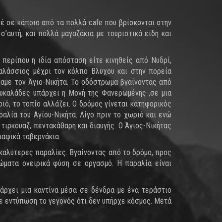
φέ σε κάποιο από τα πολλά cafe που βρίσκονται στην
’αυτή, και πολλά μαγαζάκια με τουριστικά είδη και
 περίπου η ιδία απόσταση είτε κινηθείς από Νυδρί,
θαλάσσιος μέχρι τον κόλπο Βλυχου και στην πορεία
ξαμε τον Άγιο-Νικήτα. Το οδόστρωμα βγαίνοντας από
ουκαλάδες υπάρχει η Μονή της Φανερωμένης ,σε μια
ό, το τοπίο αλλάζει. Ο δρόμος γίνεται κατηφορικός
αλία του Αγίου-Νικήτα. Λίγο πριν το χωριό και ενώ
τιρκουαζ, πεντακάθαρη και διαυγής. Ο Άγιος-Νικήτας
ραφικά ταβερνάκια.
 καλύτερες παραλίες. Βγαίνοντας από το δρόμο, προς
ώματα ονειρικά φύση σε οργασμό. Η παραλία είναι
πάρχει μια καντίνα μέσα σε δένδρα με ένα τεράστιο
νε εντύπωση το γεγονός ότι δεν υπήρχε κόσμος. Μετά