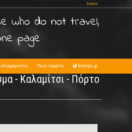
English
se who do not travel,
one page
ενδιαφέροντος
Ποιοί είμαστε
livetrips.gr
μα - Καλαμίτσι - Πόρτο