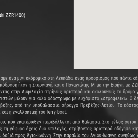
aki ZZR1400)
με ένα μινι εκδρομικό στη Λευκάδα, ένας προορισμός που πάντα κάτ
πόδραση ήταν η Στεργιανή, και ο Παναγιώτης M. με την Ειρήνη, με 
ντας στην Αμφιλοχία στρίβεις αριστερά και ακολουθείς το δρόμο γ
ιστών μιλούν για καλό οδόστρωμα με ευχάριστο «στροφιλικι». O δε
βέζης, από την υποθαλάσσια σήραγγα Πρεβέζης-Ακτίου. Το κόστος 
αι η εναλλακτική του ferry-boat.
ου, που εκατέρωθεν περιβάλλεται από θάλασσα. Στο τέλος αυτού
ς τη γέφυρα έχεις δυο επιλογές, στρίβοντας αριστερά οδήγησε κατ
δεξιά προς Άγιο-Ιωάννη. Στην παραλία του Αγίου-Ιωάννη συνήθως οι