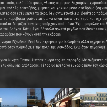
κό τοπίο, καλό οδόστρωμα, γλυκές στροφές, ξεχασμένα χωριουδάκι
 μια, πολλές λακκούβες, χώματα και χαλίκια μέσα στο δρόμο ξαφνικ
ιλατερ σου έχει ψήσει τα άκρα, δεν αντιμετωπίζεις ιδιαίτερο πρόβλ
ω τα καραβάκια φαίνονται σα να είναι πάνω στο νερό και όχι μέσ
0 σκαλιά. Μαγαζιά, καντίνες υπάρχουν από πάνω. Έχει ομπρέλες κα
ία του βράχου. Κάτω έχει βότσαλα αρκετά μεγάλα που δυσκολεύουν 
αραβάκια που κάνουν αυτή την εκδρομή.
 χωριό Εξάνθεια. Εκεί δεν στρίψαμε για Καλαμίτσι αλλά πήγαμε ευθ
ουνό όταν πλησιάζαμε την πόλη της Λευκάδας. Ενώ όταν πηγαίναμε
Αγίου-Νικήτα. Ώσπου έφτασε η ώρα της επιστροφής. Με ανάμεικτα σ
 χλμ οδηγικής απόλαυσης. Τέλος θα ήθελα να ευχαριστήσω τον κύρι