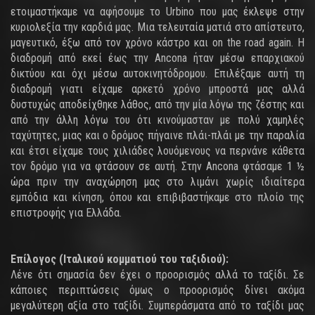
ετοιμαστήκαμε να αφήσουμε το Urbino που μας έκλεψε στην
κυριολεξία την καρδιά μας. Μια τελευταία ματιά στο απίστευτο,
μαγευτικό, έξω από τον χρόνο κάστρο και on the road again. Η
διαδρομή από εκεί έως την Ancona ήταν μέσω επαρχιακού
δικτύου και όχι μέσω αυτοκινητόδρομου. Επιλέξαμε αυτή τη
διαδρομή γιατι είχαμε αρκετό χρόνο μπροστά μας αλλά
δυστυχώς αποδείχθηκε λάθος, από την μία λόγω της ζέστης και
από την άλλη λόγω του ότι κινούμασταν με πολύ χαμηλές
ταχύτητες, μιας και ο δρόμος πήγαινε πλάι-πλάι με την παραλία
και έτσι είχαμε τους χιλιάδες λουόμενους να περνάνε κάθετα
τον δρόμο για να φτάσουν σε αυτή. Στην Ancona φτάσαμε 1 ½
ώρα πριν την αναχώρηση μας στο λιμάνι χωρίς ιδιαίτερα
εμπόδια και κίνηση, όπου και επιβιβαστήκαμε στο πλοίο της
επιστροφής για Ελλάδα.
Επίλογος (Ιταλικού κομματιού του ταξιδιού):
Λένε ότι σημασία δεν έχει ο προορισμός αλλά το ταξίδι. Σε
κάποιες περιπτώσεις όμως ο προορισμός δίνει ακόμα
μεγαλύτερη αξία στο ταξίδι. Συμπεράσματα από το ταξίδι μας