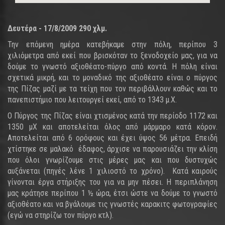
Δευτέρα - 17/8/2009
290 χλμ.
Την επόμενη ημέρα κατεβήκαμε στην πόλη, περίπου 3
χιλιόμετρα από εκεί που βρισκόταν το ξενοδοχείο μας, για να
δούμε το γνωστό αξιοθέατο-πύργο από κοντά. Η πόλη είναι
σχετικά μικρή, και το μοναδικό της αξιοθέατο είναι ο πύργος
της Πίζας μαζί με τα τείχη που τον περιβάλλουν καθώς και το
πανεπιστήμιο που λειτουργεί εκεί, από το 1343 μ.Χ.
Ο Πύργος της Πίζας είναι χτισμένος κατά την περίοδο 1172 και
1350 μΧ και αποτελείται όλος από μάρμαρο κατά κόρον.
Αποτελείται από 6 ορόφους και έχει ύψος 56 μέτρα. Επειδή
χτίστηκε σε μαλακό έδαφος, άρχισε να παρουσιάζει την κλίση
που όλοι γνωρίζουμε στις μέρες μας και που δυστυχώς
αυξάνεται (πηγές λένε 1 χιλιοστό το χρόνο). Κατά καιρούς
γίνονται έργα στήριξης του για να μην πέσει. Η περιπλάνηση
μας κράτησε περίπου 1 ½ ώρα, έτσι ώστε να δούμε το γνωστό
αξιοθέατο και να βγάλουμε τις γνωστές καρακιτς φωτογραφίες
(εγώ να στηρίζω τον πύργο κτλ).