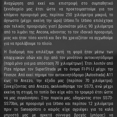
Αναχώρηση από εκεί και επιστροφή στο συμπαθητικό
ξενοδοχείο μας έτσι ώστε να προετοιμαστούμε για τον
επόμενο προορισμό μας, περίπου 250 χιλιόμετρα μακριά, το
άγνωστο (μέχρι εκείνη την ώρα) Urbino.Το Urbino επιλέχτηκε
σαν τελικός προορισμός γιατί βρισκόταν μόλις 90 χιλιόμετρα
από το λιμάνι της Ancona, κάνοντας το τον ιδανικό προορισμό,
μιας και ήταν τόσο κοντά και δεν θα χρειαζόταν να αγχωθούμε
για να προλάβουμε το πλοίο.
Η διαδρομή που επιλέξαμε αυτή τη φορά ήταν μέσω των
επαρχιακών οδών και όχι από τον μονότονο αυτοκινητόδρομο
(παρά μόνο για μια απόσταση 70 χιλιομέτρων). Έτσι λοιπόν από
Piza πήραμε τον SuperStrada με το όνομα FI-PI-LI μέχρι την
Firenze. Από εκεί πήραμε τον αυτοκινητόδρομο (Autostrada) A11
έως το Arezzo, την έξοδο μας (περίπου 70 χιλιόμετρα).
Συνεχίζοντας από Arezzo, ακολουθήσαμε τον SS73, ενώ μέχρι
εκείνη τη στιγμή, το τοπίο δεν είχε κάτι το τρομερό έτσι ώστε
να μας συγκλονήσει. Στην πορεία μας, οδηγώντας στον SS73-
SS73bis, με προορισμό για Urbino και περίπου 12 χιλιόμετρα
πριν το Sansepolcro ο καιρός είχε αγριέψει για τα καλά
μπροστά μας με αρκετά σύννεφα βροχής (μπόρας) να