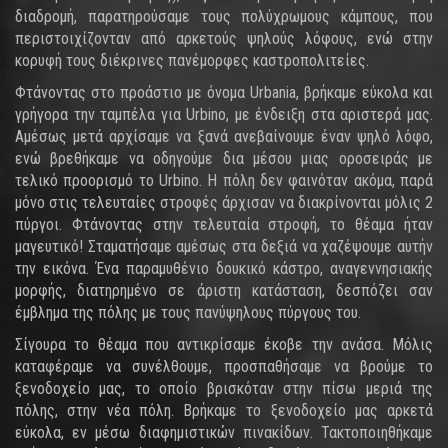
διαδρομή, παρατηρούσαμε τους πολύχρωμους κάμπους, που
περιστοιχίζονταν από αρκετούς ψηλούς λόφους, ενώ στην
κορυφή τους διέκρινες πανέμορφες καστροπολιτείες.
Φτάνοντας στο προάστιο με όνομα Urbania, βρήκαμε εύκολα και
γρήγορα την ταμπέλα για Urbino, με ένδειξη στα αριστερά μας.
Αμέσως μετά αρχίσαμε να ξανά ανεβαίνουμε έναν ψηλό λόφο,
ενώ βρεθήκαμε να οδηγούμε δια μέσου μιας οροσειράς με
τελικό προορισμό το Urbino. Η πόλη δεν φαινόταν ακόμα, παρά
μόνο στις τελευταίες στροφές άρχισαν να διακρίνονται μόλις 2
πύργοι. Φτάνοντας στην τελευταία στροφή, το θέαμα ήταν
μαγευτικό! Σταματήσαμε αμέσως στα δεξιά να χαζέψουμε αυτήν
την εικόνα. Ένα παραμυθένιο δουκικό κάστρο, αναγεννησιακής
μορφής, διατηρημένο σε άριστη κατάσταση, δεσπόζει σαν
έμβλημα της πόλης με τους πανύψηλους πύργους του.
Σίγουρα το θέαμα που αντικρίσαμε έκοβε την ανάσα. Μόλις
καταφέραμε να συνέλθουμε, προσπαθήσαμε να βρούμε το
ξενοδοχείο μας, το οποίο βρισκόταν στην πίσω μεριά της
πόλης, στην νέα πόλη. Βρήκαμε το ξενοδοχείο μας αρκετά
εύκολα, εν μέσω διαφημιστικών πινακίδων. Τακτοποιηθήκαμε