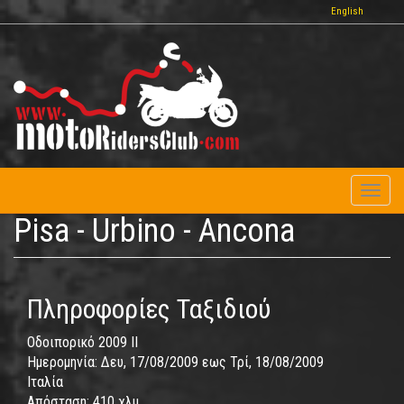
Παράκαμψη
English
προς
το
κυρίως
περιεχόμενο
Toggl
naviga
Pisa - Urbino - Ancona
Πληροφορίες Ταξιδιού
Οδοιπορικό 2009 II
Ημερομηνία:
Δευ, 17/08/2009
εως
Τρί, 18/08/2009
Ιταλία
Απόσταση:
410 χλμ.