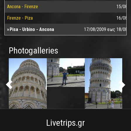
Ancona - Firenze
15/08/
Firenze - Piza
16/08/
Pisa - Urbino - Ancona
17/08/2009
εως
18/08/
Photogalleries
Livetrips.gr