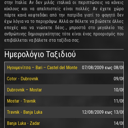
στην Ιταλία: Αν δεν μιλάς ιταλικά οι περιπτώσεις να κάνεις
κύκλους και να απελπιστείς είναι πολλές. Αν έχετε χώρο
πάρτε κανά κεφτεδάκι από την πατρίδα γιατί το φαγητό δεν
έχω λόγια να το περιγράψω. Αλλά αν θέλετε να βιώσετε άλλες
εποχές και να νιώσετε δέος.., μπροστά στο μεγαλείο της
ανθρώπινης δημιουργικότητας τότε είναι ένας προορισμός που
επιβάλλεται να βάλετε στα ταξίδια σας.
Ημερολόγιο Ταξιδιού
Ηγουμενίτσα – Bari – Castel del Monte
07/08/2009
εως
08/08/
Cotor - Dubrovnik
09/08/
Dubrovnik – Mostar
10/08/
Mostar - Travnik
11/08/
Travnik - Banja Luka
12/08/2009
εως
13/08/
Banja Luka - Zadar
14/08/