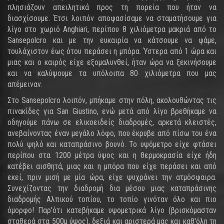
πλησιάζουν απειλητικά προς τη πορεία που ήταν να
διασχίσουμε. Έτσι λοιπόν αποφασίσαμε να σταματήσουμε για
λίγο στο χωριό Anghiari, περίπου 8 χιλιόμετρα μακριά από το
Sansepolcro και με την ευκαιρία να κάτσουμε να φάμε,
τουλάχιστον έως ότου περάσει η μπόρα. Ύστερα από 1 ώρα και
μιας και ο καιρός είχε εξομαλυνθεί, ήταν ώρα να ξεκινήσουμε
και να καλύψουμε τα υπόλοιπα 80 χιλιόμετρα που μας
απέμειναν.
Στο Sansepolcro λοιπόν, μπήκαμε στην πόλη, ακολουθώντας τις
πινακίδες για San Giustino, ενώ μετά από λίγο βρεθήκαμε να
οδηγούμε πάνω σε ελικοειδείς διαδρομές, αρκετά κλειστές,
ανεβαίνοντας έναν μεγάλο λόφο, που έκρυβε από πίσω του ένα
πολύ ψηλό και καταπράσινο βουνό. Το υψόμετρο είχε φτάσει
περίπου στα 1200 μέτρα ύψος και η θερμοκρασία είχε ήδη
κατέβει αισθητά, μιας και η μπόρα που είχε περάσει και από
εκεί, πριν μισή με μία ώρα, είχε ψυχράνει την ατμόσφαιρα.
Συνεχίζοντας την διαδρομή δια μέσου μιας καταπράσινης
διαδρομής Αλπικού τοπίου, το τοπίο γινόταν όλο και πιο
όμορφο! Παρ'ότι κατεβήκαμε υψομετρικά λίγο (βρισκόμασταν
σταθερά στα 500μ ύψος), δεξιά και αριστερά μας και καθ'όλη τη