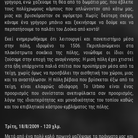
γρήγορα, ενώ χαζεύαμε τη θέα από το δωμάτιο μας, που έβλεπε
τους πολύχρωμους κάμπους που απλώνονταν από κάτω μας,
μιας και βρισκόμασταν σε υψόμετρο. Χωρίς δεύτερη σκέψη,
κάναμε ένα γρήγορο μπάνιο και ξεκινήσαμε να δούμε και να
περπατήσουμε το παλάτι του Δούκα από κοντά!
Εκεί ενημερωθήκαμε ότι λειτουργεί και πανεπιστήμιο μέσα
στην πόλη, ιδρυμένο το 1506. Περιπλανώμενοι στα
πλακόστρωτα σοκάκια της πόλης, νοιώθαμε οι ίδιοι ότι
ζούσαμε στην εποχή της αναγέννησης. Η μισή πόλη έχει χτιστεί
στα ήδη υπάρχοντα παλιά σπίτια που προϋπήρχαν μέσα από τα
τείχη, χωρίς όμως να προσβάλει την αισθητική του χώρου, μιας
και τα αναστήλωσαν. Η πόλη βέβαια που βρίσκεται έξω από τα
τείχη, είναι ελαφρώς αδιάφορη. Το Urbino είναι ένας
προορισμός που συνίσταται ανεπιφύλακτα σαν προορισμός,
λόγω της ιδιαιτερότητας και μοναδικότητας του τοπίου καθώς
και του επιβλητικού κάστρου-εμβλήματος της πόλης.
Τρίτη, 18/8/2009 - 120 χλμ.
Μετά από ένα πολύ καλό πρωινό μαζέψαμε τα πράγματα μας και