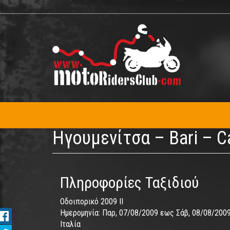
Παράκαμψη
προς
το
κυρίως
περιεχόμενο
Ηγουμενίτσα – Bari – C
Πληροφορίες Ταξιδιού
Οδοιπορικό 2009 II
Ημερομηνία:
Παρ, 07/08/2009
εως
Σάβ, 08/08/200
Ιταλία