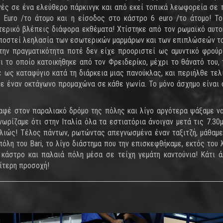
ές σε ένα ελεύθερο πάρκινγκ και από εκεί τοπικά λεωφορεία σε 
Euro /το άτομο και η είσοδος στο κάστρο 6 euro /το άτομο! Τ
τερικό βλέπεις διάφορα εκθέματα! Χτίστηκε από τον ρωμαϊκό αυτ
ι υποστεί λεηλασία των εσωτερικών μαρμάρων και των επιπλώσεών τ
την πραγματικότητα ποτέ δεν είχε προοριστεί ως αμυντικό φρούρ
ι το οποίο κατοικήθηκε από τον Φρειδερίκο, μέχρι το θάνατό του, 
ως καταφύγιο κατά τη διάρκεια μιας πανούκλας, και περιήλθε τελ
με έναν οκτάγωνο προμαχώνα σε κάθε γωνία. Το μόνο άσχημο είναι 
 καφέ στον παραλιακό δρόμο της πόλης και λίγο αργότερα ψάξαμε ν
ωρίζαμε ότι στην Ιταλία όλα τα εστιατόρια άνοιγαν μετά τις 7.30μμ
λλιώς! Τέλος πάντων, ρωτώντας απεγνωσμένα έναν ταξιτζή, μάθαμε
όλη του Bari, το λίγο διάστημα που την επισκεφθήκαμε, εκτός του λ
ο κάστρο και παλαιά πόλη μέσα σε τείχη γεμάτη καντούνια! Κάτι 
αίτερη προσοχή!