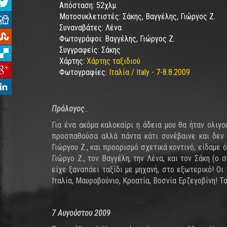
Απόσταση:
52χλμ.
Μοτοσυκλετιστές:
Σάκης, Βαγγέλης, Γιώργος Ζ.
Συναναβάτες:
Λένα
Φωτογράφοι:
Βαγγέλης, Γιώργος Ζ.
Συγγραφείς:
Σάκης
Χάρτης:
Χάρτης ταξιδιού
Φωτογραφίες:
Ιταλία / Italy - 7-8.8.2009
Πρόλογος
...
Για ένα ακόμα καλοκαίρι η άδεια μου θα ήταν ολιγ
προσπαθούσα αλλά πάντα κάτι συνέβαινε και δεν 
Γιώργου Ζ., και προορισμό σχετικά κοντινό, είδαμε 
Γιώργο Z., τον Βαγγέλη, την Λένα, και τον Σάκη (ο
είχε ξαναπάει ταξίδι με μηχανή, στο εξωτερικό! Οι
Ιταλία, Μαυροβούνιο, Κροατία, Βοσνία Ερζεγοβίνη! Τ
7 Αυγούστου 2009