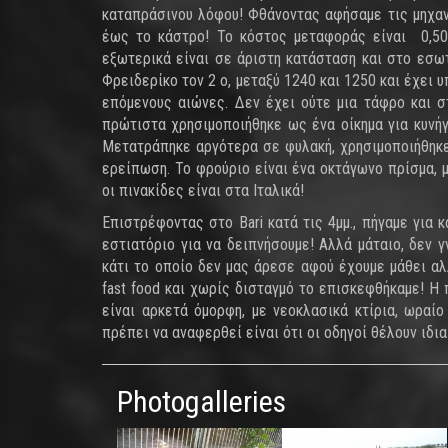
καταπράσινου λόφου! Φθάνοντας αφήσαμε τις μηχαν
έως το κάστρο! Το κόστος μεταφοράς είναι 0,50 
εξωτερικά είναι σε άριστη κατάσταση και στο εσω
Φρειδερίκο τον 2 ο, μεταξύ 1240 και 1250 και έχε
επόμενους αιώνες. Δεν έχει ούτε μια τάφρο και σ
πρώτιστα χρησιμοποιήθηκε ως ένα οίκημα για κυνήγ
Μετατράπηκε αργότερα σε φυλακή, χρησιμοποιήθηκε 
ερείπωση. Το φρούριο είναι ένα οκτάγωνο πρίσμα, 
οι πινακίδες είναι στα Ιταλικά!
Επιστρέφοντας στο Bari κατά τις 4μμ., πήγαμε για
εστιατόριο για να δειπνήσουμε! Αλλά μάταιο, δεν γν
κάτι το οποίο δεν μας άρεσε αφού έχουμε μάθει α
fast food και χωρίς δισταγμό το επισκεφθήκαμε! Η π
είναι αρκετά όμορφη, με νεοκλασικά κτίρια, ωραί
πρέπει να αναφερθεί είναι ότι οι οδηγοί θέλουν ιδι
Photogalleries