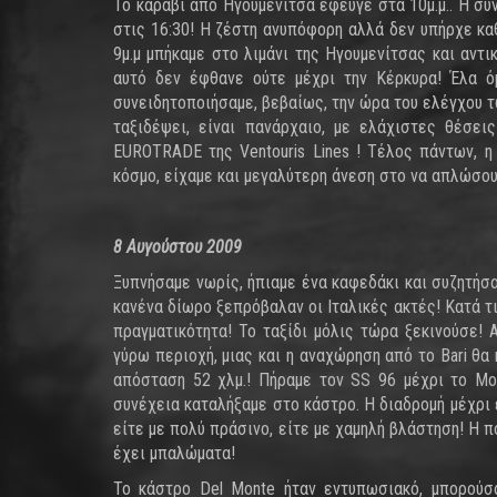
Το καράβι από Ηγουμενίτσα έφευγε στα 10μ.μ.. Η σ
στις 16:30! Η ζέστη ανυπόφορη αλλά δεν υπήρχε κα
9μ.μ μπήκαμε στο λιμάνι της Ηγουμενίτσας και αντι
αυτό δεν έφθανε ούτε μέχρι την Κέρκυρα! Έλα ό
συνειδητοποιήσαμε, βεβαίως, την ώρα του ελέγχου 
ταξιδέψει, είναι πανάρχαιο, με ελάχιστες θέσει
EUROTRADE της Ventouris Lines ! Τέλος πάντων, η
κόσμο, είχαμε και μεγαλύτερη άνεση στο να απλώσου
8 Αυγούστου 2009
Ξυπνήσαμε νωρίς, ήπιαμε ένα καφεδάκι και συζητήσαμ
κανένα δίωρο ξεπρόβαλαν οι Ιταλικές ακτές! Κατά τι
πραγματικότητα! Το ταξίδι μόλις τώρα ξεκινούσε!
γύρω περιοχή, μιας και η αναχώρηση από το Bari θα 
απόσταση 52 χλμ.! Πήραμε τον SS 96 μέχρι το Mo
συνέχεια καταλήξαμε στο κάστρο. Η διαδρομή μέχρι
είτε με πολύ πράσινο, είτε με χαμηλή βλάστηση! Η π
έχει μπαλώματα!
Το κάστρο Del Monte ήταν εντυπωσιακό, μπορούσ