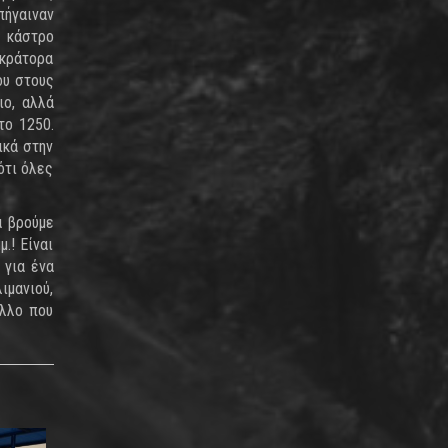
πήγαιναν
ο κάστρο
οκράτορα
ου στους
ιο, αλλά
το 1250.
ικά στην
ότι όλες
α βρούμε
.! Είναι
 για ένα
ιμανιού,
άλλο που