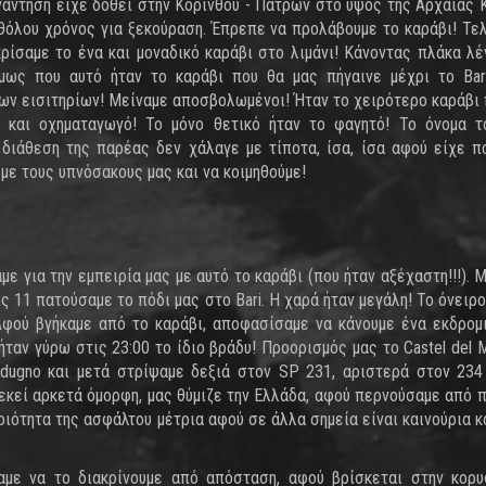
υνάντηση είχε δοθεί στην Κορίνθου - Πατρών στο ύψος της Αρχαίας 
θόλου χρόνος για ξεκούραση. Έπρεπε να προλάβουμε το καράβι! Τε
κρίσαμε το ένα και μοναδικό καράβι στο λιμάνι! Κάνοντας πλάκα λέ
μως που αυτό ήταν το καράβι που θα μας πήγαινε μέχρι το Bar
των εισιτηρίων! Μείναμε αποσβολωμένοι! Ήταν το χειρότερο καράβι
ς και οχηματαγωγό! Το μόνο θετικό ήταν το φαγητό! Το όνομα τ
 διάθεση της παρέας δεν χάλαγε με τίποτα, ίσα, ίσα αφού είχε π
με τους υπνόσακους μας και να κοιμηθούμε!
ε για την εμπειρία μας με αυτό το καράβι (που ήταν αξέχαστη!!!). 
ς 11 πατούσαμε το πόδι μας στο Bari. Η χαρά ήταν μεγάλη! Το όνειρο
 Αφού βγήκαμε από το καράβι, αποφασίσαμε να κάνουμε ένα εκδρομ
ήταν γύρω στις 23:00 το ίδιο βράδυ! Προορισμός μας το Castel del 
dugno και μετά στρίψαμε δεξιά στον SP 231, αριστερά στον 234
 εκεί αρκετά όμορφη, μας θύμιζε την Ελλάδα, αφού περνούσαμε από 
οιότητα της ασφάλτου μέτρια αφού σε άλλα σημεία είναι καινούρια κ
αμε να το διακρίνουμε από απόσταση, αφού βρίσκεται στην κορ