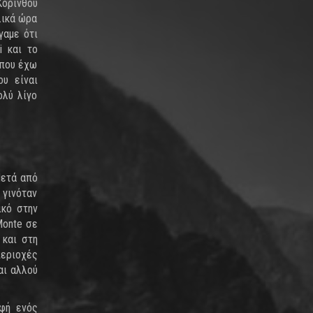
Κορίνθου
λικά ώρα
γαμε ότι
i και το
 που έχω
ου είναι
ολύ λίγο
Μετά από
 γινόταν
ικό στην
Monte σε
 και στη
περιοχές
αι αλλού
υφή ενός