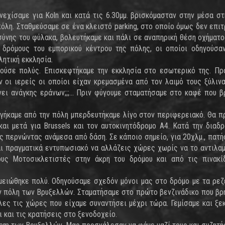
νεχίσαμε για Koln και κατά τις 6.30μμ. βρισκόμασταν στην μέσα στ
πόλη. Σταθμεύσαμε σε ένα κλειστό parking, στο οποίο όμως δεν επι
ύνης του φύλακα, βολευτήκαμε και πάλι σε αναπηρική θέση οχήματος
δρόμους του εμπορικού κέντρου της πόλης, οι οποίοι οδηγούσα
λητική εκκλησία.
ρούσε πολύς. Επισκεφτήκαμε την εκκλησία στο εσωτερικό της. Πρ
ν οι ιερείς οι οποίοι είχαν κρεμασμένα από τον λαιμό τους ξύλινα
νει ανάγκης εράνων;;;... Πριν φύγουμε σταματήσαμε στο καφέ που β
 βγήκαμε από την πόλη μπερδευτήκαμε λίγο στον περιφερειακό. Θα π
και μετά για Βrussels και τον αυτοκινητόδρομο Α4. Κατά την διαδρ
ς περνώντας ανάμεσα από δάση. Σε κάποιο σημείο, για 20χλμ., πατή
αι πραγματικά εντυπωσιακό να αλλάζεις χώρες χωρίς να το αντιλα
ους Μοτοσικλετιστές στην άκρη του δρόμου και από τις πινακ
 μειώθηκε πολύ. Οδηγούσαμε σχεδόν μόνοι μας στο δρόμο με τα ρε
ην πόλη των Βρυξελλών. Σταματήσαμε στο πρώτο βενζινάδικο που βρή
όλες τις χώρες που είχαμε συναντήσει μέχρι τώρα. Γεμίσαμε και ξε
ι και τις κρατήσεις στο ξενοδοχείο.