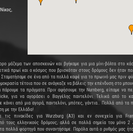
Νίκος,
γορο μάζεμα των αποσκευών και βγήκαμε για μια μίνι-βόλτα στο κά
τικά πρωί και ο κόσμος που βρισκόταν στους δρόμους δεν ήταν πο
. Σταματήσαμε σε ένα από τα πολλά καφέ για το πρωινό μας πριν φύ
ρμοκρασία τέτοια που σε ανάγκαζε να βάλεις την επένδυση στο μπου
α πάρουμε τα πράγματα. Πριν αφήσουμε την Nurnberg, είπαμε να π
icke, για να αγοράσει ο Βαγγέλης παντελόνι. Τελικά από το κ
ε κάνει από μια αγορά, παντελόνι, μπότες, γάντια... Πολλά από τα 
ση με την Ελλάδα!
ε τις πινακίδες για Wurzburg (A3) και εν συνεχεία για Frank
πό τους ελληνικούς δρόμους, αλλά σε πολλά σημεία του μόνο 2
 τα πολλά φορτηγά που συναντήσαμε. Παρόλα αυτά ο ρυθμός μας ήτ