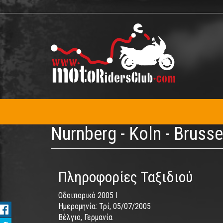
Παράκαμψη
προς
το
κυρίως
περιεχόμενο
Nurnberg - Koln - Brusse
Πληροφορίες Ταξιδιού
Οδοιπορικό 2005 I
Ημερομηνία:
Τρί, 05/07/2005
Βέλγιο, Γερμανία