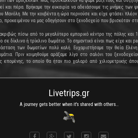
inem των Βρυξελλών. Μας προσκάλεσαν να φάμε μαζί τους και συζητή
κεί και πέρα. Βρήκαμε την ευκαιρία να αδειάσουμε τις μνήμες των 
υ Μανόλη. Με την κουβέντα η ώρα περνούσε και είχε φτάσει πλέον 
λφο, προκειμένου να μας οδηγήσουν στο ξενοδοχείο που βρισκόταν στ
ι ακριβώς πίσω από το μεγαλύτερο εμπορικό κέντρο της πόλης και 
ο σε δίκλινο ή τρίκλινο δωμάτιο. Το σημαντικό είναι πως είχε και pa
τάσταση των δωματίων πολύ καλή. Ευχαριστήσαμε την θεία Ελένη
άτια. Πριν κοιμηθούμε αράξαμε λίγο στο σαλόνι του ξενοδοχείο
ς επομένης, το οποίο θα ήταν πιο χαλαρό από χιλιομετρικής άπ
Livetrips.gr
A journey gets better when it's shared with others...