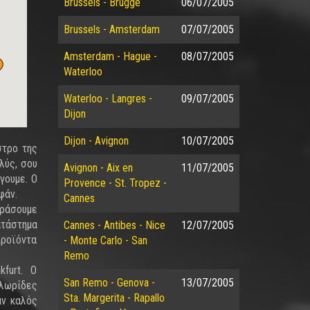
Brussels - Brugge
06/07/2005
Brussels - Amsterdam
07/07/2005
Amsterdam - Hague -
08/07/2005
Waterloo
Waterloo - Langres -
09/07/2005
Dijon
Dijon - Avignon
10/07/2005
στρο της
λύς, σου
Avignon - Aix en
11/07/2005
γουμε. Ο
Provence - St. Tropez -
φάν.
Cannes
εράσουμε
ατάστημα
Cannes - Antibes - Nice
12/07/2005
προϊόντα
- Monte Carlo - San
Remo
furt. Ο
San Remo - Genova -
13/07/2005
 λωρίδες
Sta. Margerita - Rapallo
αν καλός