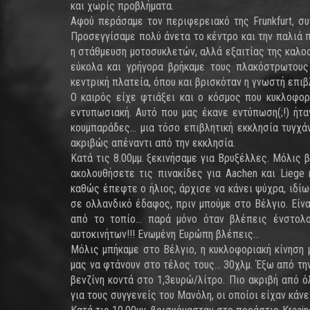
και χωρίς προβλήματα.
Αφού περάσαμε τον περιφερειακό της Frunkfurt, συ
Προσεγγίσαμε πολύ άνετα το κέντρο και την παλιά 
η στάθμευση μοτοσυκλετών, αλλά εξαιτίας της καλοσ
εύκολα και γρήγορα βρήκαμε τους πλακόστρωτους 
κεντρική πλατεία, όπου και βρισκόταν η γνωστή επιβ
Ο καιρός είχε φτιάξει και ο κόσμος που κυκλοφο
εντυπωσιακή. Αυτό που μας έκανε εντύπωση(;!) ήτα
κουμπαράδες... μια τόσο επιβλητική εκκλησία τυγχά
ακριβώς απέναντι από την εκκλησία.
Κατά τις 8.00μμ. ξεκινήσαμε για Βρυξέλλες. Μόλις
ακολουθήσετε τις πινακίδες για Aachen και Liege 
καθώς έπεφτε ο ήλιος, άρχισε να κάνει ψύχρα, ιδίω
σε ολλανδικό έδαφος, πριν μπούμε στο Βέλγιο. Είν
από το τοπίο... παρά μόνο όταν βλέπεις ένστολ
αυτοκινήτων!!! Ενωμένη Ευρώπη βλέπεις...
Μόλις μπήκαμε στο Βέλγιο, η κυκλοφοριακή κίνηση
μας να φτάνουν στο τέλος τους... 30χλμ. Έξω από τ
βενζίνη κοντά στο 1,3ευρώ/λίτρο. Πιο ακριβή από 
για τους συγγενείς του Μανόλη, οι οποίοι είχαν κάνε