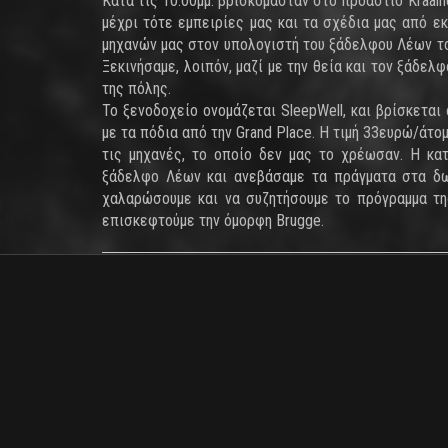
Κατά τις 10.00μμ. βρισκόμασταν στο προάστιο Kraa
μέχρι τότε εμπειρίες μας και τα σχέδια μας από ε
μηχανών μας στον υπολογιστή του ξάδελφου Λέων το
Ξεκινήσαμε, λοιπόν, μαζί με την θεία και τον ξάδε
της πόλης.
Το ξενοδοχείο ονομάζεται SleepWell, και βρίσκετα
με τα πόδια από την Grand Place. Η τιμή 33ευρώ/άτομ
τις μηχανές, το οποίο δεν μας το χρέωσαν. Η κα
ξάδελφο Λέων και ανεβάσαμε τα πράγματα στα δωμ
χαλαρώσουμε και να συζητήσουμε το πρόγραμμα τη
επισκεφτούμε την όμορφη Brugge.