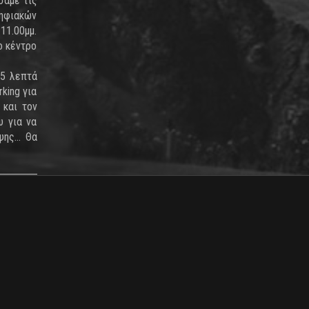
σαμε τις
ψηφιακών
11.00μμ.
ο κέντρο
15 λεπτά
rking για
 και τον
υ για να
οψης… Θα