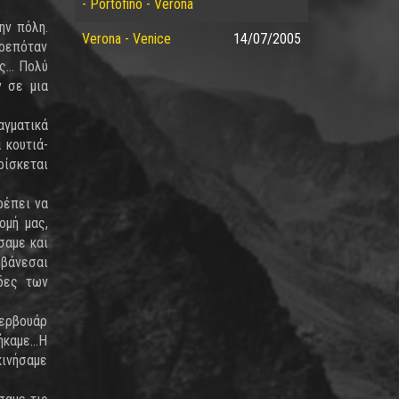
- Portofino - Verona
ην πόλη.
Verona - Venice
14/07/2005
τρεπόταν
... Πολύ
ν σε μια
αγματικά
 κουτιά-
ρίσκεται
ρέπει να
ομή μας,
σαμε και
μβάνεσαι
ίδες των
ζερβουάρ
καμε...Η
κινήσαμε