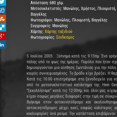
Απόσταση:
680 χλμ.
Μοτοσυκλετιστές:
Μανώλης, Χρήστος, Πλουμιστή, 
Βαγγέλης
Φωτογράφοι:
Μανώλης, Πλουμιστή, Βαγγέλης
Συγγραφείς:
Μανώλης
Χάρτης:
Χάρτης ταξιδιού
Φωτογραφίες:
Σύνδεσμος
5 Ιουλίου 2005: Ξύπνημα κατά τις 9.15πμ. Ένα γρή
πόλης υπό το φως της ημέρας. Παρόλο που ήταν σχε
δημιουργούνταν μια αίσθηση ζωντάνιας για την πόλη
καιρός συννεφιασμένος. Το βράδυ είχε βρέξει. Η θε
Κατά τις 10.00 επιστρέψαμε στο ξενοδοχείο για ν
από το μοτοσυκλετιστικό κατάστημα της Hein Ger
"ξεκολλήσαμε" κατά τις 12.00πμ. και όλοι μας είχαμ
είχαν σαφώς μεγάλες διαφορές στην τιμή σε σύγκρι
Βγήκαμε στον αυτοκινητόδρομο και ακολουθήσαμ
αυτοκινητόδρομος μέχρι εκεί, σαφώς καλύτερος α
κυκλοφορίες ανά ρεύμα. Την κατάσταση επιβάρυναν