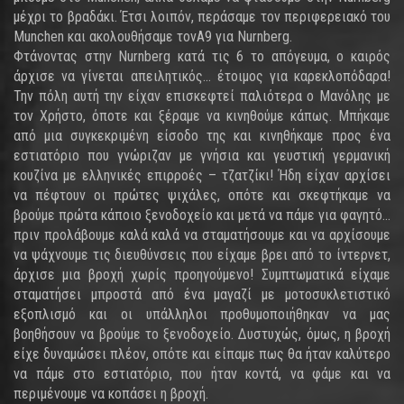
μέχρι το βραδάκι. Έτσι λοιπόν, περάσαμε τον περιφερειακό του
Munchen και ακολουθήσαμε τονΑ9 για Nurnberg.
Φτάνοντας στην Nurnberg κατά τις 6 το απόγευμα, ο καιρός
άρχισε να γίνεται απειλητικός... έτοιμος για καρεκλοπόδαρα!
Την πόλη αυτή την είχαν επισκεφτεί παλιότερα ο Μανόλης με
τον Χρήστο, όποτε και ξέραμε να κινηθούμε κάπως. Μπήκαμε
από μια συγκεκριμένη είσοδο της και κινηθήκαμε προς ένα
εστιατόριο που γνώριζαν με γνήσια και γευστική γερμανική
κουζίνα με ελληνικές επιρροές – τζατζίκι! Ήδη είχαν αρχίσει
να πέφτουν οι πρώτες ψιχάλες, οπότε και σκεφτήκαμε να
βρούμε πρώτα κάποιο ξενοδοχείο και μετά να πάμε για φαγητό...
πριν προλάβουμε καλά καλά να σταματήσουμε και να αρχίσουμε
να ψάχνουμε τις διευθύνσεις που είχαμε βρει από το ίντερνετ,
άρχισε μια βροχή χωρίς προηγούμενο! Συμπτωματικά είχαμε
σταματήσει μπροστά από ένα μαγαζί με μοτοσυκλετιστικό
εξοπλισμό και οι υπάλληλοι προθυμοποιήθηκαν να μας
βοηθήσουν να βρούμε το ξενοδοχείο. Δυστυχώς, όμως, η βροχή
είχε δυναμώσει πλέον, οπότε και είπαμε πως θα ήταν καλύτερο
να πάμε στο εστιατόριο, που ήταν κοντά, να φάμε και να
περιμένουμε να κοπάσει η βροχή.