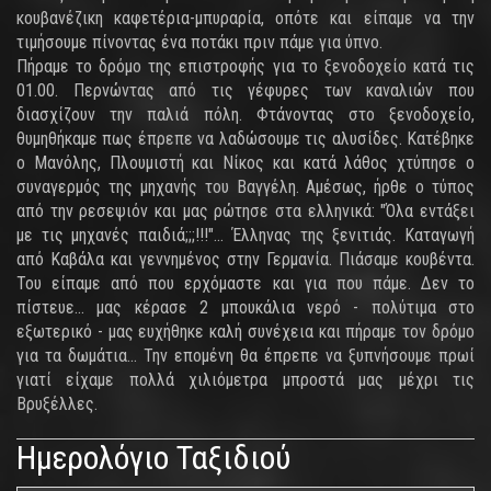
κουβανέζικη καφετέρια-μπυραρία, οπότε και είπαμε να την
τιμήσουμε πίνοντας ένα ποτάκι πριν πάμε για ύπνο.
Πήραμε το δρόμο της επιστροφής για το ξενοδοχείο κατά τις
01.00. Περνώντας από τις γέφυρες των καναλιών που
διασχίζουν την παλιά πόλη. Φτάνοντας στο ξενοδοχείο,
θυμηθήκαμε πως έπρεπε να λαδώσουμε τις αλυσίδες. Κατέβηκε
ο Μανόλης, Πλουμιστή και Νίκος και κατά λάθος χτύπησε ο
συναγερμός της μηχανής του Βαγγέλη. Αμέσως, ήρθε ο τύπος
από την ρεσεψιόν και μας ρώτησε στα ελληνικά: "Όλα εντάξει
με τις μηχανές παιδιά;;;!!!"... Έλληνας της ξενιτιάς. Καταγωγή
από Καβάλα και γεννημένος στην Γερμανία. Πιάσαμε κουβέντα.
Του είπαμε από που ερχόμαστε και για που πάμε. Δεν το
πίστευε... μας κέρασε 2 μπουκάλια νερό - πολύτιμα στο
εξωτερικό - μας ευχήθηκε καλή συνέχεια και πήραμε τον δρόμο
για τα δωμάτια... Την επομένη θα έπρεπε να ξυπνήσουμε πρωί
γιατί είχαμε πολλά χιλιόμετρα μπροστά μας μέχρι τις
Βρυξέλλες.
Ημερολόγιο Ταξιδιού