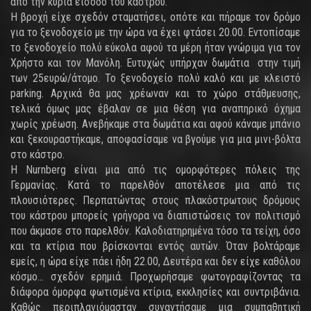
από την κύρια είσοδο του κάστρου.
Η βροχή είχε σχεδόν σταματήσει, οπότε και πήραμε τον δρόμο
για το ξενοδοχείο με την ώρα να έχει φτάσει 20.00. Εντοπίσαμε
το ξενοδοχείο πολύ εύκολα αφού τα μέρη ήταν γνώριμα για τον
Χρήστο και τον Μανόλη. Ευτυχώς υπήρχαν δωμάτια στην τιμή
των 25ευρώ/άτομο. Το ξενοδοχείο πολύ καλό και με κλειστό
parking. Αρχικά θα μας χρέωναν και το χώρο στάθμευσης,
τελικά όμως μας έβαλαν σε μια θέση για αναπηρικό όχημα
χωρίς χρέωση. Ανεβήκαμε στα δωμάτια και αφού κάναμε μπάνιο
και ξεκουραστήκαμε, αποφασίσαμε να βγούμε για μια μινι-βόλτα
στο κάστρο.
Η Nurnberg είναι μια από τις ομορφότερες πόλεις της
Γερμανίας. Κατά το παρελθόν αποτέλεσε μια από τις
πλουσιότερες. Περπατώντας στους πλακόστρωτους δρόμους
του κάστρου μπορείς γρήγορα να διαπιστώσεις τον πολιτισμό
που άκμασε στο παρελθόν. Καλοδιατηρημένα τόσο τα τείχη, όσο
και τα κτίρια που βρίσκονται εντός αυτών. Όταν βολτάραμε
εμείς, η ώρα είχε πάει ήδη 22.00, Δευτέρα και δεν είχε καθόλου
κόσμο... σχεδόν ερημιά. Προχωρήσαμε φωτογραφίζοντας τα
διάφορα όμορφα φωτισμένα κτίρια, εκκλησίες και συντριβάνια.
Καθώς περιπλανιόμασταν συναντήσαμε μια συμπαθητική