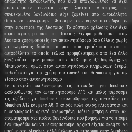
απαραίτητο αυτοκόλλητο, που είναι υποχρεωμένος να έχει
οποιοσδήποτε κινείται στην Αυστρία. Δυστυχώς, το
συγκεκριμένο βενζινάδικο είχε ξεμείνει από αυτοκόλλητα.
Οπότε και συνεχίσαμε... Φτάσαμε στον κόμβο που οδηγούσε
στην autostrada της Αυστρίας. Το σύστημα χρέωσης δεν έχει
καμιά σχέση με αυτό της Ιταλίας. Είχαμε μάθει πως στην
Αυστρία χρησιμοποιείς τον αυτοκινητόδρομο όσο θέλεις χωρίς
να πληρώνεις διόδια. Το μόνο που χρειάζεσαι είναι το
αυτοκόλλητο, το οποίο τελικά προμηθευτήκαμε από ένα άλλο
βενζινάδικο πριν μπούμε στον Α13 προς 4,20ευρώ/μηχανή.
Μπαίνοντας, όμως, στον αυτοκινητόδρομο πληρώσαμε 8ευρώ,
πιθανότατα για την χρήση του τούνελ του Brennero ή για την
είσοδο στον αυτοκινητόδρομο.
Εν συνεχεία ακολουθήσαμε τις πινακίδες για Innsbruck
ακολουθώντας τον αυτοκινητόδρομο Α13 και μόλις περάσαμε
τις εξόδους για Innsbruck, ακολουθήσαμε τις πινακίδες για
Munchen A12 και μετά Α8. Ο καιρός πολύ καλός, ηλιοφάνεια και
η θερμοκρασία αρκετά ανεβασμένη. Μόλις μπήκαμε στον Α8,
σταματήσαμε στο πρώτο βενζινάδικο που βρήκαμε για να πιούμε
ένα καφεδάκι και να ξεκουραστούμε. Αρχικά είχαμε σκεφτεί να
μπούμε στο Munchen, αλλά θέλαμε να φτάσουμε στην Nurnberg