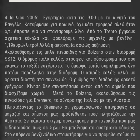
4 Ιουλίου 2005: Εγερτήριο κατά τις 9.00 με το κινητό του
Βαγγέλη. Κατεβήκαμε για πρωινό, όχι κάτι τρομερό αλλά ήταν
ό,τι έπρεπε για να στανιάρουμε λίγο. Από το Trento βγήκαμε
σχετικά εύκολα και φουλάραμε τις μηχανές με βενζίνη...
1,19ευρώ/λίτρο! Αλλά η αυτονομία σαφώς αυξημένη.
Ακολουθήσαμε τις μπλε πινακίδες για Bolzano στην διαδρομή
SS12. Ο δρόμος πολύ καλός, στροφές και οδόστρωμα που σου
έκαναν το ταξίδι ευχάριστο. Το όμορφο τοπίο συμπλήρωνε ένα
ποτάμι παράλληλα στην διαδρομή. Ο καιρός καλός αλλά με
αρκετά διαστήματα συννεφιάς. Ο ρυθμός της διαδρομής αρκετά
γρήγορος. Κίνηση δεν συναντήσαμε εκτός από τα σημεία που
διασχίζαμε χωριά. Μετά το Bolzano, ακολουθήσαμε τις
πινακίδες για Brennero, τα σύνορα της Ιταλίας με την Αυστρία.
Πλησιάζοντας το Brennero οι γερμανόφωνες επιγραφές σε
μαγαζιά και σήμανση μας προδιέθεταν πως πλησιάζουμε την
Αυστρία. Σε κάποια στιγμή, συναντήσαμε μια πινακίδα που μας
ειδοποιούσε πως σε 5χλμ. θα μπαίναμε σε αυστριακό έδαφος.
Στο επόμενο βενζινάδικο σταματήσαμε για να προμηθευτούμε το