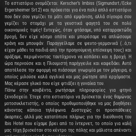
Το εστιατόριο ονομάζεται: Kerscher's Imbiss (Sigmundsrt./Ecke
Ergersheimer Srt.2) και πρόκειται για ένα πολύ απλό εστιατόριο
που δεν σου γεμίζει το μάτι από εμφάνιση, αλλά σίγουρα σου
γεμίζει το στομάχι με τα γευστικά φαγητά του σε πολύ
οικονομικές τιμές! Ευτυχώς, όταν φτάσαμε, υπό καταρρακτώδη
βροχή, δεν είχε κόσμο οπότε και μπορέσαμε να απλώσουμε
κράνη και μπουφάν. Παραγγείλαμε σε ψευτο-γερμανικά (...ό,τι
είχαν μάθει τα παιδιά από την προηγούμενη επίσκεψη τους) και
αράξαμε, περιμένοντας ταυτόχρονα να κοπάσει και η βροχή. Η
ώρα περνούσε και η Πλουμιστή παρήγγειλε και καφεδάκι. Αυτό
αποτέλεσε την αφορμή να πιάσουμε γνωριμία με τον μάγειρα, ο
οποίος μιλούσε καλά αγγλικά και μας ρώτησε από ερχόμαστε.
Μας κέρασε γλυκό που είχε φτιάξει η γυναίκα του.
Πάνω στην κουβέντα, ρωτήσαμε πληροφορίες για φτηνό
ξενοδοχείο. Έτυχε στο εστιατόριο να βρίσκεται ένας θαμώνας
μοτοσυκλετιστής, ο οποίος προθυμοποιήθηκε να μας βοηθήσει
κάνοντας κάποια τηλέφωνα. Δυστυχώς οι προσπάθειες
άκαρπες, αλλά μας κατατόπισε πλήρως για την διεύθυνση του
Ibis Hotel που είχαμε βρει από το ίντερνετ, το οποίο για καλή
μας τύχη βρισκόταν στο κέντρο της πόλης και μάλιστα απέναντι