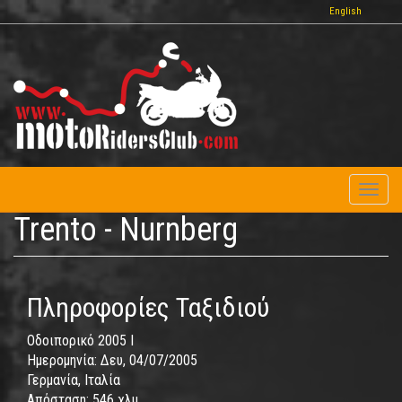
Παράκαμψη
English
προς
το
κυρίως
περιεχόμενο
Toggl
naviga
Trento - Nurnberg
Πληροφορίες Ταξιδιού
Οδοιπορικό 2005 I
Ημερομηνία:
Δευ, 04/07/2005
Γερμανία, Ιταλία
Απόσταση:
546 χλμ.