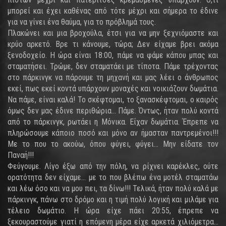
μπορεί και έχει καθένας από τότε μέχρι και σήμερα το έδινε
για να γίνει ένα θαύμα, για το πρόβλημά τους.
Πλακώνει και μια βροχούλα, έτσι για να μην ξεχνιόμαστε και
κρύο αρκετό. Βρε τι κάνουμε, τώρα; Δεν είχαμε βρει ακόμα
ξενοδοχείο. Η ώρα είναι 18:00, πάμε να φάμε κάπου μπας και
σταματήσει. Τρώμε, δεν σταματάει με τίποτα. Πάμε τρέχοντας
στο πάρκινγκ να πάρουμε τη μηχανή και μας λέει ο άνθρωπος
εκεί, πως εκεί κοντά υπάρχουν μοναχές και νοικιάζουν δωμάτια.
Να πάμε, είναι καλά! Το σκέφτομαι, το ξανασκέφτομαι, ο καιρός
όμως δεν μας έδινε περιθώρια... Πάμε. Όντως, ήταν πολύ κοντά
από το πάρκινγκ, ρωτάει η Μόνικα. Είχαν δωμάτια. Έπρεπε να
πληρώσουμε κάποιο ποσό και μόνο αν ήμασταν παντρεμένοι!!!
Με το που το ακούω, όπου φύγει, φύγει... Μην είδατε τον
Παναή!!!
Φεύγουμε. Λίγο έξω από την πόλη, να ρίχνει καρέκλες, ούτε
ορατότητα δεν είχαμε... με το που βλέπω ένα μοτέλ σταματάω
και λέω όσο και να μου πει, τα δίνω!!! Τελικά, ήταν πολύ καλά με
πάρκινγκ, πάνω στο δρόμο και η τιμή πολύ λογική και μιλάμε για
τέλειο δωμάτιο. Η ώρα είχε πάει 20:55, έπρεπε να
ξεκουραστούμε γιατί η επόμενη μέρα είχε αρκετά χιλιόμετρα...