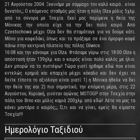
21 Αυγούστου 2004: Ξεκινάμε με σύμμαχο τον καλό καιρό... είναι
δυνατόν;;; Ο επόμενος σταθμός μας ήταν η πόλη Olza μόλις 5χλμ.
από τα σύνορα με Τσεχία. Εκεί μας περίμενε η θεία της
Μόνικας την οποία είχε να την δει πολύ καιρό. Από
Czestochowa μέχρι Olza δεν θα σταμάταγε για να δούμε κάτι.
Μόνο για καφεδάκι, όπως και το πράξαμε σε ένα όμορφο καφέ
πάνω στην κεντρική πλατεία της πόλης Gliwice.
16:08 και την κάνουμε για Olza. Φτάσαμε γύρω στις 18:00 Olza η
απόσταση ήταν 139χλμ. και ο καιρός είναι πολύ καλός με ήλιο.
Δεν μπορώ να το πιστέψω! Τώρα γιατί ήρθαμε εδώ που είναι
εντελώς ερημιά και επαρχία μέχρι κόκαλο και δεν έχει να
δείτε τίποτα το αξιόλογο είναι γιατί: 1) η Μόνικα ήθελε να δει
την θεία της και 2) πιο σημαντικό, την επόμενη μέρα, στις 22
Αυγούστου, Κυριακή, γινόταν αγώνας MOTOGP στην Τσεχία στην
πόλη του Brno και μόλις καμιά 200χλμ. από εδώ! Λέτε να μας τα
κάνει μαντάρα ο καιρός;;; Ό,τι και να γίνει, εμείς θα είμαστε
Τσεχία!!!
Ημερολόγιο Ταξιδιού