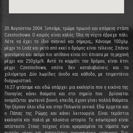
20 Αυγούστου 2004: Ξυπνάμε, τρώμε πρωινό και επόμενη στάση
Czestochowa. Ο καιρός είναι καλός. Όλη τη νύχτα έβρεχε πάλι.
Λέτε να έχει το ίδιο σκηνικό και σήμερα;;; Κάνουμε 100χλμ.
μέχρι το Lodz και μετά από εκεί ο δρόμος είναι τέλειος. Σπάνιο
φαινόμενο και ακόμα πιο απίθανο είναι ότι έπιασα με τη μηχανή
μέχρι και 250χλμ/h. Αυτό το κομμάτι του δρόμου, είναι έτσι
μέχρι Czestochowa, οπότε δεν καταλαβαίνεις και τα
χιλιόμετρα. Δύο λωρίδες άνοδο και κάθοδο, με τσιμεντένιο
διαχωριστικό.
16:27 φτάσαμε και εδώ υπάρχει μια εκκλησία που η εικόνα της
Παναγίας κάνει θαύματα και στο σημείο που βρίσκεται
ονομάζεται: φωτεινό βουνό, επειδή, έχουν γίνει πολλά θαύματα.
Την ξέρουν όλοι εδώ και στην Πολωνία γενικά. Εδώ έρχεται και
ο Πάπας της Ρώμης και κάνει λειτουργία. Είναι τεράστια
εκκλησία και παλιά με πλούσια ιστορία. Το εσωτερικό είναι
απίστευτο. Στους τοίχους είναι κρεμασμένα τα τάματα των
πιστών μέχρι και πατερίτσες κρεμασμένες υπάρχουν. Ό,τι