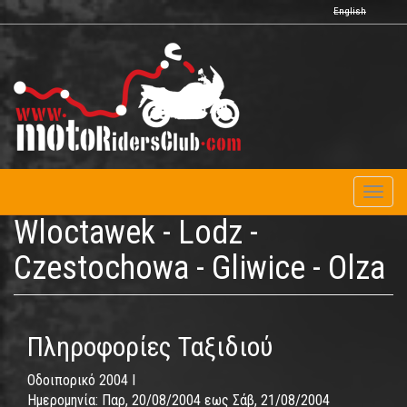
Παράκαμψη
English
προς
το
κυρίως
περιεχόμενο
Toggl
naviga
Wloctawek - Lodz -
Czestochowa - Gliwice - Olza
Πληροφορίες Ταξιδιού
Οδοιπορικό 2004 I
Ημερομηνία:
Παρ, 20/08/2004
εως
Σάβ, 21/08/2004