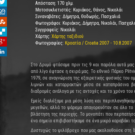
Απόσταση:
170 χλμ.
Μοτοσυκλετιστές:
Κυριάκος, Θάνος, Νικολάι
Συναναβάτες:
Δήμητρα, Θοδωρής, Πασχαλιά
Φωτογράφοι:
Κυριάκος, Δήμητρα, Νικολάι, Πασχαλ
Συγγραφείς:
Νικολάι
Χάρτης:
Χάρτης ταξιδιού
Φωτογραφίες:
Κροατία / Croatia 2007 - 10.8.2007
Στο Δρυμό φτάσαμε πριν τις 9 και παρόλα αυτά μας
από λίγο έφτασε η σειρά μας. Το εθνικό Πάρκο Pli
1979, σε αναγνώριση της εξαιρετικής φυσικής του ο
λιμνών και καταρρακτών μέσα σε καταπράσινα βο
διαδρομές ανάλογα με τις αντοχές και το χρόνο του 
Εμείς διαλέξαμε μια μέση λύση και περιπλανηθήκα
μεγεθών, αλλά το ψάρεμα απαγορευόταν σε όλο το π
βλάστηση της περιοχής. Το μονοπάτι που περπατήσα
ένα σημείο επιβιβαστήκαμε σε ένα μικρό καραβάκι το
Δυστυχώς το ψιλόβροχο που μας ακολουθούσε στη δ