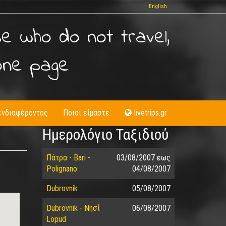
English
se who do not travel,
one page
ενδιαφέροντος
Ποιοί είμαστε
livetrips.gr
Ημερολόγιο Ταξιδιού
Πάτρα - Bari -
03/08/2007
εως
Polignano
04/08/2007
Dubrovnik
05/08/2007
Dubrovnik - Nησί
06/08/2007
Lopud