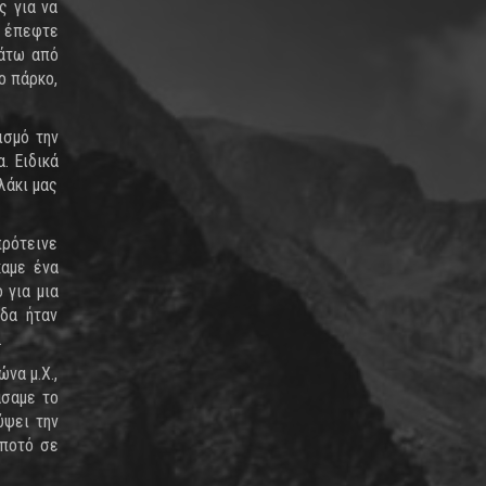
ς για να
ή έπεφτε
κάτω από
ο πάρκο,
ισμό την
. Ειδικά
λάκι μας
πρότεινε
καμε ένα
 για μια
δα ήταν
.
να μ.Χ.,
άσαμε το
ύψει την
 ποτό σε