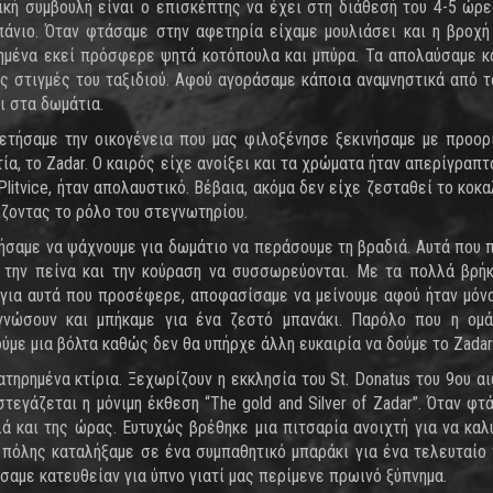
ή συμβουλή είναι ο επισκέπτης να έχει στη διάθεσή του 4-5 ώρε
σπάνιο. Όταν φτάσαμε στην αφετηρία είχαμε μουλιάσει και η βροχ
τημένα εκεί πρόσφερε ψητά κοτόπουλα και μπύρα. Τα απολαύσαμε 
ες στιγμές του ταξιδιού. Αφού αγοράσαμε κάποια αναμνηστικά από τ
ι στα δωμάτια.
ετήσαμε την οικογένεια που μας φιλοξένησε ξεκινήσαμε με προορ
, το Zadar. Ο καιρός είχε ανοίξει και τα χρώματα ήταν απερίγραπτα
litvice, ήταν απολαυστικό. Βέβαια, ακόμα δεν είχε ζεσταθεί το κοκα
ίζοντας το ρόλο του στεγνωτηρίου.
νήσαμε να ψάχνουμε για δωμάτιο να περάσουμε τη βραδιά. Αυτά που 
 την πείνα και την κούραση να συσσωρεύονται. Με τα πολλά βρή
ό για αυτά που προσέφερε, αποφασίσαμε να μείνουμε αφού ήταν μόνο
γνώσουν και μπήκαμε για ένα ζεστό μπανάκι. Παρόλο που η ομά
με μια βόλτα καθώς δεν θα υπήρχε άλλη ευκαιρία να δούμε το Zadar
τηρημένα κτίρια. Ξεχωρίζουν η εκκλησία του St. Donatus του 9ου αιώ
 στεγάζεται η μόνιμη έκθεση “The gold and Silver of Zadar”. Όταν φτ
ά και της ώρας. Ευτυχώς βρέθηκε μια πιτσαρία ανοιχτή για να καλ
 πόλης καταλήξαμε σε ένα συμπαθητικό μπαράκι για ένα τελευταίο
αμε κατευθείαν για ύπνο γιατί μας περίμενε πρωινό ξύπνημα.