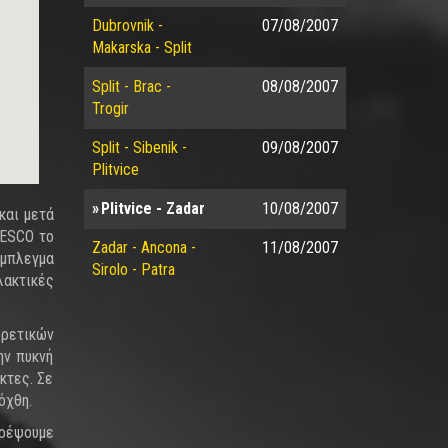
Dubrovnik -
07/08/2007
Makarska - Split
Split - Brac -
08/08/2007
Trogir
Split - Sibenik -
09/08/2007
Plitvice
Plitvice - Zadar
10/08/2007
και μετά
NESCO το
Zadar - Ancona -
11/08/2007
ύμπλεγμα
Sirolo - Patra
λακτικές
ορετικών
ην πυκνή
κτες. Σε
όχθη.
τρέψουμε