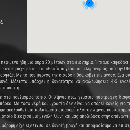
2
ιά
 περίμενε ήδη μια ουρά 20 μέτρων στα εισιτήρια. Ήπιαμε καφεδάκι 
tvice ανακηρύχθηκε ως τοποθεσία παγκόσμιας κληρονομιάς από την U
μορφιάς. Με το που περνάς την είσοδο η θέα κόβει την ανάσα. Ένα σ
υνά. Μάλιστα υπάρχει η δυνατότητα να ακολουθήσεις 4-5 εναλ
επισκέπτη.
με στο πανέμορφο τοπίο. Οι λίμνες ήταν γεμάτες πέστροφες διαφ
άρκο. Με τόσα νερά και υγρασία δεν είναι να απορεί κανείς για τ
με ακολουθεί μια πολύ ωραία διαδρομή πλάι σε λίμνες και καταρρά
 οποίο διέσχισε μια μεγάλη λίμνη και μας αποβίβασε στην απέναντι 
ιαδρομή είχε εξελιχθεί σε δυνατή βροχή και αποφασίσαμε να επισ