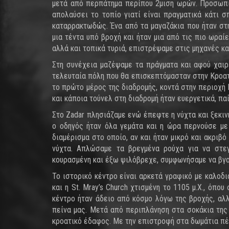
μετά από περπάτημα περίπου 2μιση ωρών. Προσωπικ
απολαύσει το τοπίο γιατί είναι πραγματικά κάτι 
καταρρακτωδώς. Ένα από τα μαγαζάκια που ήταν σ
μια τέντα υπό βροχή και ήταν μια από τις πιο ωραί
αλλά και τοπικά τυριά, επιστρέψαμε στις μηχανές κα
Στη συνέχεια μαζέψαμε τα πράγματα και αφού χαιρ
τελευταία πόλη που θα επισκεπτόμασταν στην Κροατία
το πρώτο μέρος της διαδρομής, κοντά στην περιοχή P
και κάποια τούνελ στη διαδρομή ήταν ευεργετικά, πα
Στο Zadar πλησιάζαμε ενώ έπεφτε η νύχτα και ξεκι
ο οδηγός ήταν όλα γεμάτα και η ώρα περνούσε με
διαμέρισμα στο οποίο, αν και ήταν μικρό και ακριβ
νύχτα. Απλώσαμε τα βρεγμένα ρούχα για να στε
κουρασμένη και έξω ψιλόβρεχε, συμφωνήσαμε να βγού
Το ιστορικό κέντρο είναι αρκετά γραφικό με καλοδια
και η St. Mray’s Church χτισμένη το 1105 μ.Χ., όπου
κέντρο ήταν άδειο από κόσμο λόγω της βροχής, αλλ
πείνα μας. Μετά από περιπλάνηση στα σοκάκια της
κροατικό έδαφος. Με την επιστροφή στα δωμάτια πέσ