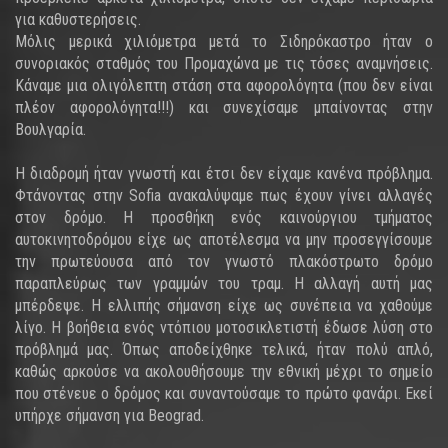
για καθυστερήσεις.
Μόλις μερικά χιλιόμετρα μετά το Σιδηρόκαστρο ήταν ο
συνοριακός σταθμός του Προμαχώνα με τις τόσες αναμνήσεις.
Κάναμε μια ολιγόλεπτη στάση στα αφορολόγητα (που δεν είναι
πλέον αφορολόγητα!!!) και συνεχίσαμε μπαίνοντας στην
Βουλγαρία.
Η διαδρομή ήταν γνωστή και έτσι δεν είχαμε κανένα πρόβλημα.
Φτάνοντας στην Sofia ανακαλύψαμε πως έχουν γίνει αλλαγές
στον δρόμο. Η προσθήκη ενός καινούργιου τμήματος
αυτοκινητοδρόμου είχε ως αποτέλεσμα να μην προσεγγίσουμε
την πρωτεύουσα από τον γνωστό πλακόστρωτο δρόμο
παραπλεύρως των γραμμών του τραμ. Η αλλαγή αυτή μας
μπέρδεψε. Η ελλιπής σήμανση είχε ως συνέπεια να χαθούμε
λίγο. Η βοήθεια ενός ντόπιου μοτοσικλετιστή έδωσε λύση στο
πρόβλημά μας. Όπως αποδείχθηκε τελικά, ήταν πολύ απλό,
καθώς αρκούσε να ακολουθήσουμε την εθνική μέχρι το σημείο
που στένευε ο δρόμος και συναντούσαμε το πρώτο φανάρι. Εκεί
υπήρχε σήμανση για Beograd.