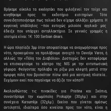
Βρήκαμε εύκολα τα εκκλησάκι που φιλοξενεί τον τοίχο και
κινηθήκαμε προς το εκδοτήριο εισιτηρίων. Τότε
συνειδητοποιήσαμε πως τελικά δεν είχαμε αλλάξει χρήματα. Η
ευγενική υπάλληλος –που ευτυχώς μιλούσε αγγλικά- μας
έδειξε που υπάρχει ανταλλακτήριο. Σε γενικές γραμμές η
ισοτιμία είναι: 1€: 100 Serbian dinars.
Η ώρα πλησίαζε 3μμ όταν αποφασίσαμε να αναχωρήσουμε προς
νότο, προκειμένου να προλάβουμε ανοιχτό το Davolja Varos, ή
αλλιώς την «Πόλη του Διαβόλου». Δυστυχώς δεν καταφέραμε
να επισκεφτούμε το κάστρο της NIS με την εντυπωσιακή
γέφυρα. Φεύγοντας πρόλαβα να ρίξω μια κλεφτή ματιά στην
όμορφη πύλη που βρισκόταν πίσω από μια κεντρική πλατεία…
Ευχόμουν εκεί που πηγαίναμε να άξιζε τον κόπο!!!
Ακολουθώντας τις πινακίδες για Pristina και Σκόπια,
συναντήσαμε την κωμόπολη Prokuplje (30χλμ.) και στην
συνέχεια Kursumlija (32χλμ.). Εκείνο που γίνεται αμέσως
αντιληπτό, ιδιαίτερα όσο κινείσαι προς τον νότο, είναι η