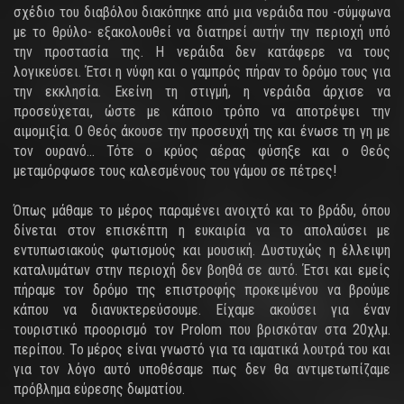
σχέδιο του διαβόλου διακόπηκε από μια νεράιδα που -σύμφωνα
με το θρύλο- εξακολουθεί να διατηρεί αυτήν την περιοχή υπό
την προστασία της. Η νεράιδα δεν κατάφερε να τους
λογικεύσει. Έτσι η νύφη και ο γαμπρός πήραν το δρόμο τους για
την εκκλησία. Εκείνη τη στιγμή, η νεράιδα άρχισε να
προσεύχεται, ώστε με κάποιο τρόπο να αποτρέψει την
αιμομιξία. Ο Θεός άκουσε την προσευχή της και ένωσε τη γη με
τον ουρανό… Τότε ο κρύος αέρας φύσηξε και ο Θεός
μεταμόρφωσε τους καλεσμένους του γάμου σε πέτρες!
Όπως μάθαμε το μέρος παραμένει ανοιχτό και το βράδυ, όπου
δίνεται στον επισκέπτη η ευκαιρία να το απολαύσει με
εντυπωσιακούς φωτισμούς και μουσική. Δυστυχώς η έλλειψη
καταλυμάτων στην περιοχή δεν βοηθά σε αυτό. Έτσι και εμείς
πήραμε τον δρόμο της επιστροφής προκειμένου να βρούμε
κάπου να διανυκτερεύσουμε. Είχαμε ακούσει για έναν
τουριστικό προορισμό τον Prolom που βρισκόταν στα 20χλμ.
περίπου. Το μέρος είναι γνωστό για τα ιαματικά λουτρά του και
για τον λόγο αυτό υποθέσαμε πως δεν θα αντιμετωπίζαμε
πρόβλημα εύρεσης δωματίου.