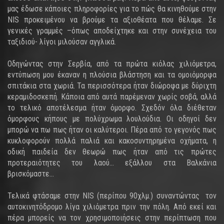
μας έδωσε κάποιες πληροφορίες για το πώς θα κινηθούμε στην
NIS προκειμένου να βρούμε τα αξιοθέατα που θέλαμε. Σε
γενικές γραμμές –όπως αποδείχτηκε και στην συνέχεια του
ταξιδιού- λίγοι μιλούσαν αγγλικά.
Οδηγώντας στην Σερβία, από τα πρώτα κιόλας χιλιόμετρα,
εντύπωση μου έκαναν η πλούσια βλάστηση και τα ομοιόμορφα
σπιτάκια στα χωριά. Τα περισσότερα ήταν διώροφα με δύριχτη
κεραμιδοσκεπή. Κάποια από αυτά παρέμεναν χωρίς σοβά, αλλά
το τελικό αποτέλεσμα ήταν όμορφο. Σχεδόν όλα διέθεταν
όμορφους κήπους με πολύχρωμα λουλούδια. Οι οδηγοί δεν
μπορώ να πω πως ήταν οι καλύτεροι. Πέρα από το γεγονός πως
κυκλοφορούν πολλά παλιά και κακοσυντηρημένα οχήματα, η
οδική παιδεία δεν θεωρώ πως ήταν από τις πρώτες
προτεραιότητες του λαού… εξάλλου στα Βαλκάνια
βρισκόμαστε…
Τελικά φτάσαμε στην NIS (περίπου 90χλμ.) συναντώντας τον
αυτοκινητόδρομο λίγα χιλιόμετρα πριν την πόλη. Από εκεί και
πέρα μπορείς να τον χρησιμοποιήσεις στην περίπτωση που