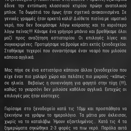
έδινε την εντύπωση κλασσικού κτιρίου πρώην ανατολικού
μπλοκ. Τα δωμάτιά του όμως ήταν σχετικά ανακαινισμένα. Σε
γενικές γραμμές ήταν αρκετά καλά! Διέθετε πισίνα με ιαματικό
νερό, που δεν δοκιμάσαμε λόγω κούρασης και το κυριότερο
λόγω πείνας!!! Κάναμε ένα γρήγορο μπάνιο και βρεθήκαμε όλοι
μαζί προς αναζήτηση εστιατορίου. Οι επιλογές λίγες και
συγκεκριμένες. Προτιμήσαμε να βρούμε κάτι εκτός ξενοδοχείου.
Σταθήκαμε τυχεροί που συναντήσαμε έναν νεαρό που μιλούσε
κάποια αγγλικά.
Μας πήγε σε ένα εστιατόριο κάποιου άλλου ξενοδοχείου που
είχε έναν πιο χαλαρό χώρο και πελάτες πιο μικρούς –κάπως-
σε ηλικία. Βεβαίως η συνεννόηση για φαγητό στην τύχη (!!!),
καθώς το γκαρσόνι δεν μιλούσε καθόλου αγγλικά. Ευτυχώς οι
επιλογές μας ήταν εύστοχες.
Γυρίσαμε στο ξενοδοχείο κατά τις 10μμ και προσπάθησα να
ξεκινήσω να γράψω το ημερολόγιο. Τα μάτια μου έκλεισαν,
χωρίς να το καταλάβω. Ήμουν εξαντλημένος… Κατά τις 4 τα
ξημερώματα σηκώθηκα 2-3 φορές να πιω νερό. Παρόλα αυτά