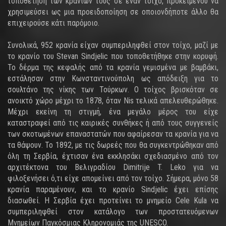
τοποθέτηση των κρανίων τους σε έναν τοίχο, προκειμένου να
χρησιμεύσει ως μια προειδοποίηση σε οποιονδήποτε άλλο θα
επιχειρούσε κάτι παρόμοιο.
Συνολικά, 952 κρανία είχαν συμπεριληφθεί στον τοίχο, μαζί με
το κρανίο του Stevan Sindjelic που τοποθετήθηκε στην κορυφή.
Το δέρμα της κεφαλής από τα κρανία γεμισμένα με βαμβάκι,
εστάλησαν στην Κωνσταντινούπολη ως απόδειξη για το
σουλτάνο της νίκης των Τούρκων. Ο τοίχος βρισκόταν σε
ανοικτό χώρο μέχρι το 1878, όταν Nis τελικά απελευθερώθηκε.
Μέχρι εκείνη τη στιγμή, ένα μεγάλο μέρος του είχε
καταστραφεί από τις καιρικές συνθήκες ή από τους συγγενείς
των σκοτωμένων επαναστατών που αφαίρεσαν τα κρανία για να
τα θάψουν. Το 1892, με τις δωρεές που θα συγκεντρώθηκαν από
όλη τη Σερβία, έχτισαν ένα εκκλησάκι σχεδιασμένο από τον
αρχιτέκτονα του Βελιγραδίου Dimitrije T. Leko για να
φιλοξενήσει ό,τι είχε απομείνει από τον τοίχο. Σήμερα, μόνο 58
κρανία παραμένουν, και το κρανίο Sindjelic έχει επίσης
διασωθεί. Η Σερβία έχει προτείνει το μνημείο Cele Kula να
συμπεριληφθεί στον κατάλογο των προστατευόμενων
Μνημείων Παγκόσμιας Κληρονομιάς της UNESCO.