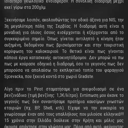
ιδιαίτερο γεωλογικό ενδιαφέρον. Η συνολική διαδρομή μέχρι
εκεί γύρω στα 200χλμ.
Ξεκινήσαμε λοιπόν, ακολουθώντας τον οδικό άξονα για NIS, την
3η μεγαλύτερη πόλη της Σερβίας. Η διαδρομή αυτή είναι η
μοναδική για όλους όσους εισέρχονται ή εξέρχονται από το
συγκεκριμένο σημείο. Όπως γίνεται αντιληπτό η κίνηση ήταν
αυξημένη, δεδομένου πως βρισκόμασταν και στην τουριστική
κορύφωση του καλοκαιριού. Το θετικό είναι πως γίνονται
κάποια έργα κατασκευής αυτοκινητόδρομου. Δεν μπορώ να πω
πως με κούρασε οδηγικά η διαδρομή, όσο το γεγονός πως δεν
μπορούσα να απολαύσω το εκπληκτικό τοπίο του φαραγγιού
Sjcevacka, που ξεκινά κοντά στο χωριό Gradiste.
Λίγο πριν το Pirot σταματήσαμε για ανεφοδιασμό σε ένα
βενζινάδικο (τιμή βενζίνης: 1,3€/λίτρο). Εντύπωση μου έκανε το
γεγονός πως δεν συναντήσαμε πρατήρια καυσίμων γνωστών
εταιριών (πχ. BP, Shell, κτλ). Είχαμε να την ευκαιρία να
γνωρίσουμε έναν από τους υπαλλήλους που μιλούσε ελληνικά!!!
15 χρόνια στην Ελλάδα δούλευε στην Κρήτη και μόλις μας
άκουσε απάντησε στην γλώσσα μας. Πέρα από αυτό, φεύγοντας