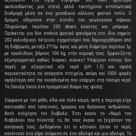
ακολουθώντας μια στενή αλλά ταυτόχρονα εντυπωσιακή
διαδρομή μέσα σε ένα μοναδικού κάλλους φυσικό τοπίο. Ο
δρόμος οδηγούσε στην είσοδο του γεωλογικού πάρκου.
Πληρώσαμε περίπου 250 dinars έκαστος και μπήκαμε…
Πρόκειται για δύο σπάνια φυσικά φαινόμενα στο ίδιο σημείο:
202 κυλινδρικοί πέτρινοι σχηματισμοί που δημιουργήθηκαν από
τη διάβρωση, μεταξύ 2?15μ. ύψος και μέση διάμετρο περίπου 1μ.
με ογκόλιθους βάρους 100 kg, στην κορυφή τους. Εμφανίζεται
εξωπραγματικό καθώς διαρκεί αιώνες! Υπάρχουν επίσης δύο
πηγές με εξαιρετικά οξύ νερό (pH 1,5) και υψηλή
περιεκτικότητα σε ανόργανα στοιχεία, ακόμη και 1000 φορές
υψηλότερη από την συνηθισμένη που υπάρχει στα πόσιμα νερά.
Τα Davolja Varos ένα πραγματικό θαύμα της φύσης.
Σύμφωνα με τον μύθο, εδώ και πολύ καιρό, αυτή η περιοχή είχε
κατοικηθεί από ταπεινoύς, ήρεμους και θρήσκους ανθρώπους.
Αυτό ενόχλησε τον διάβολο. Έτσι έκανε το «Νερό του
διαβόλου» που πίνοντάς το, θα τους έκανε να ξεχάσουν την
καταγωγή τους. Δεδομένου ότι οι κάτοικοι ήπιαν το νερό,
κανόνισαν ένα γάμο ανάμεσα σε ένα αδελφό και μια αδελφή. Το