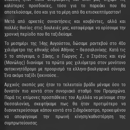
καλύτερες προσδοκίες, τόσο για το παρεάκι που θα
αποτελούσαμε, όσο και για τα μέρη από θα επισκεπτόμασταν!
Μετά από αρκετές συναντήσεις και κουβέντες, αλλά και
πολλές θυσίες στις δουλειές μας, καταφέραμε να ορίσουμε την
χρονική περίοδο που θα ταξιδεύαμε.
Το μεσημέρι της 14ης Αυγούστου, δώσαμε ραντεβού στο 40ο
χιλιόμετρο της εθνικής οδού Αθήνας – Θεσσαλονίκης. Κατά τις
5 το απόγευμα, ο Σάκης, ο Γιώργος Ζ., ο Στράτος και εγώ
(Μανώλης) διανύαμε τα πρώτα μας χιλιόμετρα στον μονότονο
αυτοκινητόδρομο με προορισμό τα ελληνο-βουλγαρικά σύνορα.
Ένα ακόμα ταξίδι ξεκινούσε…
Αρχικός σκοπός μας ήταν το τελευταίο βράδυ μέναμε όσο το
δυνατόν πιο κοντά στον συνοριακό σταθμό του Προμαχώνα.
Παρά τις επίμονες προσπάθειες του Αχιλλέα να μείνουμε στην
Θεσσαλονίκη, σκεφτήκαμε πως θα ήταν προτιμότερο να
διανυκτερεύσουμε κάπου κοντά στο Σιδηρόκαστρο, προκειμένου
να αποφύγουμε την πρωινή κίνηση/καθυστέρηση της
συμπρωτεύουσας.