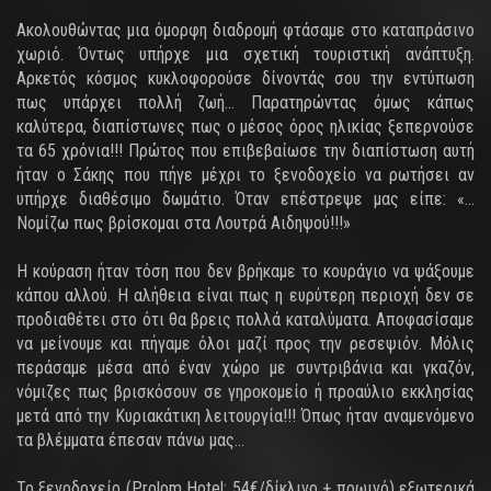
Ακολουθώντας μια όμορφη διαδρομή φτάσαμε στο καταπράσινο
χωριό. Όντως υπήρχε μια σχετική τουριστική ανάπτυξη.
Αρκετός κόσμος κυκλοφορούσε δίνοντάς σου την εντύπωση
πως υπάρχει πολλή ζωή… Παρατηρώντας όμως κάπως
καλύτερα, διαπίστωνες πως ο μέσος όρος ηλικίας ξεπερνούσε
τα 65 χρόνια!!! Πρώτος που επιβεβαίωσε την διαπίστωση αυτή
ήταν ο Σάκης που πήγε μέχρι το ξενοδοχείο να ρωτήσει αν
υπήρχε διαθέσιμο δωμάτιο. Όταν επέστρεψε μας είπε: «…
Νομίζω πως βρίσκομαι στα Λουτρά Αιδηψού!!!»
Η κούραση ήταν τόση που δεν βρήκαμε το κουράγιο να ψάξουμε
κάπου αλλού. Η αλήθεια είναι πως η ευρύτερη περιοχή δεν σε
προδιαθέτει στο ότι θα βρεις πολλά καταλύματα. Αποφασίσαμε
να μείνουμε και πήγαμε όλοι μαζί προς την ρεσεψιόν. Μόλις
περάσαμε μέσα από έναν χώρο με συντριβάνια και γκαζόν,
νόμιζες πως βρισκόσουν σε γηροκομείο ή προαύλιο εκκλησίας
μετά από την Κυριακάτικη λειτουργία!!! Όπως ήταν αναμενόμενο
τα βλέμματα έπεσαν πάνω μας…
Το ξενοδοχείο (Prolom Hotel: 54€/δίκλινο + πρωινό) εξωτερικά