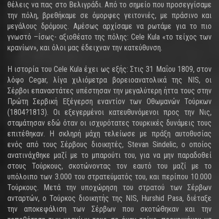
θέλεις να πας στο Βελιγράδι. Από το σημείο που προσεγγίσαμε
την πόλη, βρεθήκαμε σε όμορφες γειτονιές, με πράσινο και
μεγάλους δρόμους. Αμέσως αρχίσαμε να ρωτάμε για το πιο
γνωστό –ίσως- αξιοθέατο της πόλης: Cele Kula «το τείχος των
κρανίων», και όλοι μας έδειχναν την κατεύθυνση.
Η ιστορία του Cele Kula έχει ως εξής: Στις 31 Μαΐου 1809, στον
λόφο Cegar, λίγα χιλιόμετρα βορειοανατολικά της NIS, οι
Σέρβοι επαναστάτες υπέστησαν την μεγαλύτερη ήττα τους στην
Πρώτη Σερβική Εξέγερση εναντίον των Οθωμανών Τούρκων
(1804?1813). Οι εξεγερμένοι κατευθυνόμενοι προς την Νις,
σταμάτησαν εδώ όταν οι ισχυρότατες τουρκικές δυνάμεις τους
επιτέθηκαν. Η σκληρή μάχη τελείωσε με πράξη αυτοθυσίας
ενός από τους Σέρβους διοικητές, Stevan Sindelic, ο οποίος
ανατινάχθηκε μαζί με το μπαρούτι του, για να μην παραδοθεί
στους Τούρκους, σκοτώνοντας τον εαυτό του μαζί με το
υπόλοιπο των 3.000 του στρατεύματός του, και περίπου 10.000
Τούρκους. Μετά την υποχώρηση του στρατού των Σέρβων
ανταρτών, ο Τούρκος διοικητής της NIS, Hurshid Pasa, διέταξε
την αποκεφάλιση των Σέρβων που σκοτώθηκαν και την