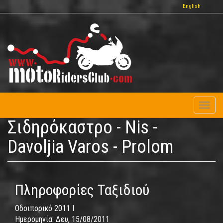
Παράκαμψη
English
προς
το
κυρίως
περιεχόμενο
Toggl
naviga
Σιδηρόκαστρο - Nis -
Davoljia Varos - Prolom
Πληροφορίες Ταξιδιού
Οδοιπορικό 2011 I
Ημερομηνία:
Δευ, 15/08/2011