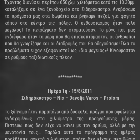
Έχοντας διανύσει περίπου 650χλμ. χιλιόμετρα κατά τις 10.30μμ.
καταλήξαμε σε ένα ξενοδοχείο στο Σιδηρόκαστρο. Ανεβάσαμε
τα πράγματά μας στα δωμάτια και βγήκαμε πεζοί, για φαγητό
κάπου στο κέντρο της πόλης. Ο ενθουσιασμός ήταν πολύ
μεγάλος! Τα πειράγματα δεν σταματούσαν. Το μόνο που μας
ενδιέφερε ήταν τα μέρη που θα επισκεπτόμασταν, οι άνθρωποι
που θα γνωρίζαμε και οι διαδρομές που θα οδηγούσαμε! Όλα τα
προβλήματα είχαν εξαφανιστεί ως «δια μαγείας»! Κινούμασταν
σε ρυθμούς ταξιδιωτικούς πλέον…
***********
Ημέρα 1η - 15/8/2011
Σιδηρόκαστρο – Nis – Davolja Varos – Prolom
Το ξύπνημα ήταν παραπάνω από δύσκολο, πράγμα που οφείλεται
ενδεχομένως στα χιλιόμετρα της προηγούμενης μέρας.
Πιστεύω πως δεν είχε να κάνει με τον αριθμό, αλλά με την
μονοτονία τους… Παρόλα αυτά το πρόγραμμα της ημέρας
προέβλεπε αρκετά χιλιόμετρα, οπότε δεν είχαμε περιθώρια