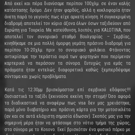
Από εκεί και πέρα διανύσαμε περίπου 100χλμ. σε έναν καλής
κατάστασης δρόμο. Δεν ήταν φαρδύς, αλλά η κυκλοφορία ήταν
άνετη παρά το γεγονός πως είχε αρκετή κίνηση. Η συγκεκριμένη
διαδρομή αποτελεί τον κύριο άξονα όλων όσων ταξιδεύουν από
Ευρώπη για Τουρκία. Με κατεύθυνση, λοιπόν, για KALOTINA, που
αποτελεί τον συνοριακό σταθμό Βουλγαρίας – Σερβίας,
κινηθήκαμε σε μια πολλή όμορφη γεμάτη πράσινο διαδρομή για
περίπου 10-20χλμ. πριν το συνοριακό φυλάκιο. Φτάνοντας
αντικρίσαμε την τεράστια ουρά των φορτηγών που περίμεναν
καρτερικά να περάσουν τα σύνορα. Ευτυχώς για εμάς τα
πράγματα ήταν εντελώς διαφορετικά καθώς ξεμπερδέψαμε
σύντομα και χωρίς προβλήματα.
Κατά τις 12.30μμ βρισκόμασταν επί σερβικού εδάφους!!!
Ουσιαστικά το ταξίδι ξεκινούσε εκείνη την στιγμή! Όσο αφορά
τα διαδικαστικά να αναφέρω πως visa δεν μας χρειάστηκε,
παρά μόνο διαβατήριο και πράσινη κάρτα για την μοτοσικλέτα
(αν και σε αυτά ελάχιστη σημασία έδωσαν). Σκοπός μας για την
σημερινή μέρα ήταν να φτάσουμε στo νότιο τμήμα της χώρας,
στα σύνορα με το Kosovo. Εκεί βρισκόταν ένα φυσικό πάρκο με