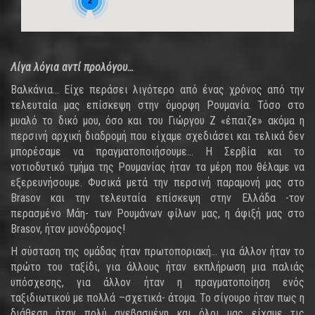
2
Λίγα λόγια αντί προλόγου…
Βαλκάνια… Είχε περάσει λιγότερο από ένας χρόνος από την
τελευταία μας επίσκεψη στην όμορφη Ρουμανία. Τόσο στο
μυαλό το δικό μου, όσο και του Γιώργου Z «έπαιζε» ακόμα η
περσινή αρχική διαδρομή που είχαμε σχεδιάσει και τελικά δεν
μπορέσαμε να πραγματοποιήσουμε… Η Σερβία και το
νοτιοδυτικό τμήμα της Ρουμανίας ήταν τα μέρη που θέλαμε να
εξερευνήσουμε. Φυσικά μετά την περσινή παραμονή μας στο
Brasov και την τελευταία επίσκεψη στην Ελλάδα -τον
περασμένο Μάη- των Ρουμάνων φίλων μας, η άφιξή μας στο
Brasov, ήταν μονόδρομος!
Η σύσταση της ομάδας ήταν πρωτοποριακή… για άλλον ήταν το
πρώτο του ταξίδι, για άλλους ήταν εκπλήρωση μια παλιάς
υπόσχεσης, για άλλον ήταν η πραγματοποίηση ενός
ταξιδιωτικού με πολλά –σχετικά- άτομα. Το σίγουρο ήταν πως η
διάθεση ήταν πολύ ανεβασμένη και όλοι μας είχαμε τις