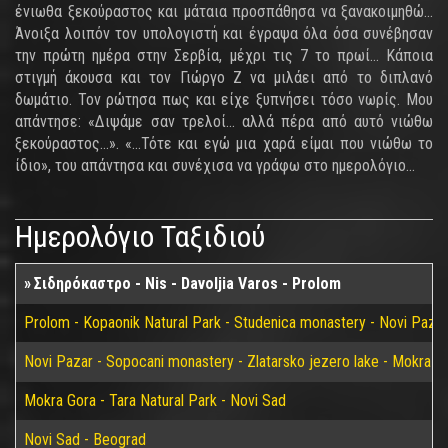
ένιωθα ξεκούραστος και μάταια προσπάθησα να ξανακοιμηθώ…
Άνοιξα λοιπόν τον υπολογιστή και έγραψα όλα όσα συνέβησαν
την πρώτη ημέρα στην Σερβία, μέχρι τις 7 το πρωί… Κάποια
στιγμή άκουσα και τον Γιώργο Ζ να μιλάει από το διπλανό
δωμάτιο. Τον ρώτησα πως και είχε ξυπνήσει τόσο νωρίς. Μου
απάντησε: «Διψάμε σαν τρελοί… αλλά πέρα από αυτό νιώθω
ξεκούραστος…». «…Τότε και εγώ μια χαρά είμαι που νιώθω το
ίδιο», του απάντησα και συνέχισα να γράφω στο ημερολόγιο…
Ημερολόγιο Ταξιδιού
Σιδηρόκαστρο - Nis - Davoljia Varos - Prolom
Prolom - Kopaonik Natural Park - Studenica monastery - Novi Pazar
Novi Pazar - Sopocani monastery - Zlatarsko jezero lake - Mokra G
Mokra Gora - Tara Natural Park - Novi Sad
Novi Sad - Beograd