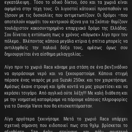
εγκατάλειψη… Τόσο το οδικό δίκτυο, όσο και τα χωριά είναι
αφημένα στην τύχη τους. Οι λιγοστοί κάτοικοί προσπαθούν να
ζήσουν με τις δυσκολίες που αντιμετωπίζουν. Οι δρόμοι –που
αποτελούν κομμάτι του κεντρικού άξονα για τα Σκόπια- θυμίζουν
τουλάχιστον κακοσυντηρημένο επαρχιακό δρόμο της Ελλάδας.
Σου δίνεται η εντύπωση πως ο χρόνος «πάγωσε» λίγο πριν τον
πόλεμο… Βλέποντας κάποια μεγάλα κτίρια ή σπίτια μπορείς να
αντιληφθείς την παλαιά δόξα τους, αμέσως όμως σου
δημιουργείται ένα αίσθημα μελαγχολίας…
Λίγο πριν το χωριό Raca κάναμε μια στάση σε ένα βενζινάδικο
να αγοράσουμε νερό και να ξεκουραστούμε. Κάποια στιγμή
πέρασε ένας νεαρός με μια Suzuki 250κκ. και τον χαιρετήσαμε.
Αμέσως έκανε στροφή και ήρθε κοντά να μας χαιρετίσει και να
κεράσει τσιγάρο. Από αγγλικά ούτε λέξη!!! Με καλή διάθεση και
με την νοηματική καταφέραμε να πάρουμε κάποιες πληροφορίες
για το Davolja Varos που θα επισκεπτόμασταν.
Λίγο αργότερα ξεκινήσαμε. Μετά το χωριό Raca υπάρχει
σχετική σήμανση που ειδοποιεί πως στα 9χλμ. βρίσκεται το
αξιοθέατο. Στα 6χλμ. στρίψαμε και πάλι αριστερά