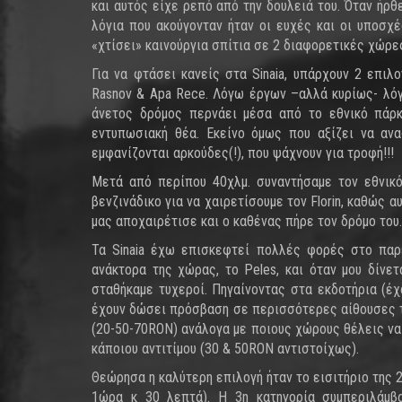
και αυτός είχε ρεπό από την δουλειά του. Όταν ήρ
λόγια που ακούγονταν ήταν οι ευχές και οι υποσ
«χτίσει» καινούργια σπίτια σε 2 διαφορετικές χώρε
Για να φτάσει κανείς στα Sinaia, υπάρχουν 2 επιλ
Rasnov & Apa Rece. Λόγω έργων –αλλά κυρίως- λόγ
άνετος δρόμος περνάει μέσα από το εθνικό πάρ
εντυπωσιακή θέα. Εκείνο όμως που αξίζει να αν
εμφανίζονται αρκούδες(!), που ψάχνουν για τροφή!!!
Μετά από περίπου 40χλμ. συναντήσαμε τον εθνικό
βενζινάδικο για να χαιρετίσουμε τον Florin, καθώς α
μας αποχαιρέτισε και ο καθένας πήρε τον δρόμο του.
Τα Sinaia έχω επισκεφτεί πολλές φορές στο παρ
ανάκτορα της χώρας, το Peles, και όταν μου δίνε
σταθήκαμε τυχεροί. Πηγαίνοντας στα εκδοτήρια (
έχουν δώσει πρόσβαση σε περισσότερες αίθουσες το
(20-50-70RON) ανάλογα με ποιους χώρους θέλεις να
κάποιου αντιτίμου (30 & 50RON αντιστοίχως).
Θεώρησα η καλύτερη επιλογή ήταν το εισιτήριο της 
1ώρα κ 30 λεπτά). Η 3η κατηγορία συμπεριλάμβ