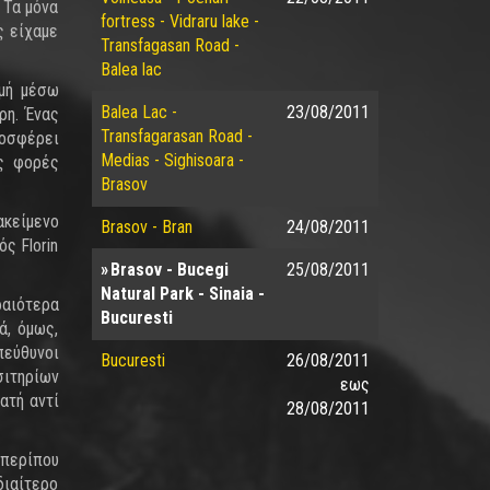
 Τα μόνα
fortress - Vidraru lake -
ς είχαμε
Transfagasan Road -
Balea lac
ομή μέσω
Balea Lac -
23/08/2011
ρη. Ένας
Transfagarasan Road -
οσφέρει
Medias - Sighisoara -
ές φορές
Brasov
ακείμενο
Brasov - Bran
24/08/2011
ός Florin
Brasov - Bucegi
25/08/2011
Natural Park - Sinaia -
ραιότερα
Bucuresti
ά, όμως,
πεύθυνοι
Bucuresti
26/08/2011
σιτηρίων
εως
ατή αντί
28/08/2011
 περίπου
ιαίτερο