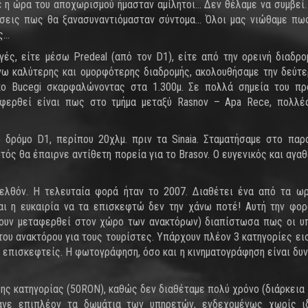
θε η ώρα του αποχωρισμού ήμασταν αμίλητοι… Δεν θέλαμε να συμβεί.
χέσεις πως θα ξανασυναντιόμασταν σύντομα… Όλοι μας νιώθαμε πω
ς…
ογές, είτε μέσω Predeal (από τον D1), είτε από την ορεινή διαδρ
ω καλύτερης και ομορφότερης διαδρομής, ακολουθήσαμε την δεύτε
κο Bucegi σκαρφαλώνοντας στα 1.300μ. Σε πολλά σημεία του πρ
αφερθεί είναι πως στο τμήμα μεταξύ Rasnov – Apa Rece, πολλ
 δρόμο D1, περίπου 20χλμ. πριν τα Sinaia. Σταματήσαμε στο παρ
υτός θα έπαιρνε αντίθετη πορεία για το Brasov. Ο ευγενικός και αγαθ
ελθόν. H τελευταία φορά ήταν το 2007. Διαθέτει ένα από τα ω
ται η ευκαιρία να τα επισκεφτώ δεν την χάνω ποτέ! Αυτή την φορ
έχουν μεταφερθεί στον χώρο των ανακτόρων) διαπίστωσα πως οι υ
υ ανακτόρου για τους τουρίστες. Υπάρχουν πλέον 3 κατηγορίες ει
 επισκεφτείς. Η φωτογράφηση, όσο και η κινηματογράφηση είναι δυν
2ης κατηγορίας (50RON), καθώς δεν διαθέταμε πολύ χρόνο (διάρκεια
ανε επιπλέον τα δωμάτια των υπηρετών, ενδεχομένως χωρίς ιδ