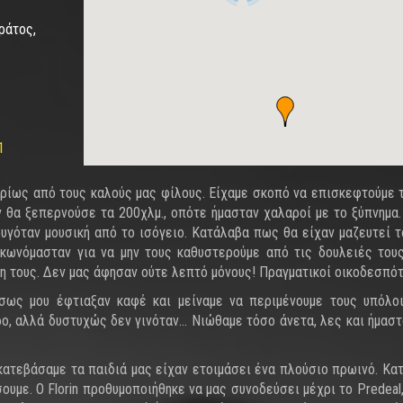
ράτος,
1
ρίως από τους καλούς μας φίλους. Είχαμε σκοπό να επισκεφτούμε τα
εν θα ξεπερνούσε τα 200χλμ., οπότε ήμασταν χαλαροί με το ξύπνημα
ουγόταν μουσική από το ισόγειο. Κατάλαβα πως θα είχαν μαζευτεί τ
ηκωνόμασταν για να μην τους καθυστερούμε από τις δουλειές του
λη τους. Δεν μας άφησαν ούτε λεπτό μόνους! Πραγματικοί οικοδεσπό
σως μου έφτιαξαν καφέ και μείναμε να περιμένουμε τους υπόλο
ο, αλλά δυστυχώς δεν γινόταν… Νιώθαμε τόσο άνετα, λες και ήμαστ
κατεβάσαμε τα παιδιά μας είχαν ετοιμάσει ένα πλούσιο πρωινό. Κατ
υμε. Ο Florin προθυμοποιήθηκε να μας συνοδεύσει μέχρι το Predeal,