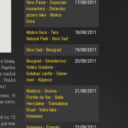
Novi Pazar - Sopocani
17/08/2011
monastery - Zlatarsko
jezero lake - Mokra
Gora
Mokra Gora - Tara
18/08/2011
Natural Park - Novi Sad
Novi Sad - Beograd
19/08/2011
Beograd - Smederovo -
20/08/2011
 Sinaia,
Veliko Gradiste -
. Παρόλα
Golubac castle - Dunav
α παιδιά
river - Kladovo
ς. Πολλά
τες!
Kladovo - Orsova -
21/08/2011
ιπους. Η
Portile de fier - Baile
αν σπίτι
Herculane - Transalpina
Road - Vidra lake -
Voineasa
ά τις 12
 μια που
Voineasa - Poenari
22/08/2011