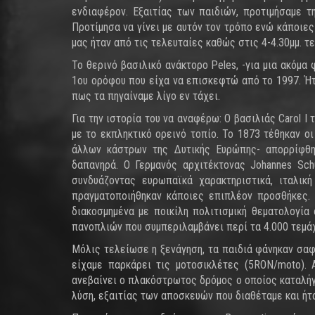
ενδιαφέρον. Εξαιτίας των παιδιών, προτιμήσαμε 
Προτίμησα να γίνει με αυτόν τον τρόπο ενώ κάποιες 
μας ήταν από τις τελευταίες καθώς στις 4-4.30μμ. τ
Το θερινό βασιλικό ανάκτορο Peles, -για μια ακόμ
1ου ορόφου που είχα να επισκεφτώ από το 1997. Ή
πως τα πηγαίναμε λίγο εν τάχει.
Για την ιστορία του να αναφέρω: Ο βασιλιάς Carol 
με το εκπληκτικό ορεινό τοπίο. Το 1873 τέθηκαν ο
άλλων κάστρων της Δυτικής Ευρώπης- απορρίφθη
δαπανηρά. Ο Γερμανός αρχιτέκτονας Johannes Sch
συνδυάζοντας ευρωπαϊκά χαρακτηριστικά, ιταλική
πραγματοποιήθηκαν κάποιες επιπλέον προσθήκες. 
διακοσμημένα με ποικίλη πολιτισμική θεματολογία
πανοπλιών που συμπεριλαμβάνει περί τα 4.000 τεμάχ
Μόλις τελείωσε η ξενάγηση, τα παιδιά φάνηκαν σα
είχαμε παρκάρει τις μοτοσικλέτες (5RON/moto).
ανεβαίνει ο πλακόστρωτος δρόμος ο οποίος καταλήγ
λύση, εξαιτίας των αποσκευών που διαθέταμε και ήτ