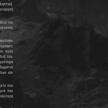
ληπτική.
ξενάγησή
άτια του
 γεγονός
αγεύτηκε
τιγραφές
αν πολύ
διά του,
Αργότερα
 δωμάτια
πλων και
χείο που
εριά που
καλύτερη