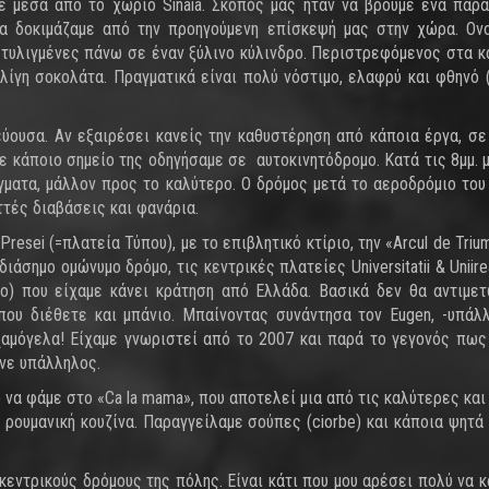
με μέσα από το χωριό Sinaia. Σκοπός μας ήταν να βρούμε ένα παρ
α δοκιμάζαμε από την προηγούμενη επίσκεψή μας στην χώρα. Ον
ς τυλιγμένες πάνω σε έναν ξύλινο κύλινδρο. Περιστρεφόμενος στα κ
 λίγη σοκολάτα. Πραγματικά είναι πολύ νόστιμο, ελαφρύ και φθηνό 
ύουσα. Αν εξαιρέσει κανείς την καθυστέρηση από κάποια έργα, σε
σε κάποιο σημείο της οδηγήσαμε σε αυτοκινητόδρομο. Κατά τις 8μμ. 
γματα, μάλλον προς το καλύτερο. Ο δρόμος μετά το αεροδρόμιο του 
τές διαβάσεις και φανάρια.
esei (=πλατεία Τύπου), με το επιβλητικό κτίριο, την «Arcul de Trium
διάσημο ομώνυμο δρόμο, τις κεντρικές πλατείες Universitatii & Uniire
μο) που είχαμε κάνει κράτηση από Ελλάδα. Βασικά δεν θα αντιμε
που διέθετε και μπάνιο. Μπαίνοντας συνάντησα τον Eugen, -υπάλ
χαμόγελα! Είχαμε γνωριστεί από το 2007 και παρά το γεγονός πως
ενε υπάλληλος.
 να φάμε στο «Ca la mama», που αποτελεί μια από τις καλύτερες και
 ρουμανική κουζίνα. Παραγγείλαμε σούπες (ciorbe) και κάποια ψητά 
 κεντρικούς δρόμους της πόλης. Είναι κάτι που μου αρέσει πολύ να 