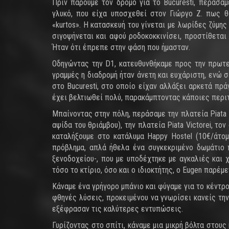
Πριν πάρουμε τον δρόμο για το Bucuresti, περάσα
γλυκό, που είχα υποσχεθεί στον Γιώργο Ζ. πως θ
«kurtos». Η κατασκευή του γίνεται με λωρίδες ζύμη
σιγοψήνεται και αφού ροδοκοκκινίσει, προστίθεται
Ήταν ότι έπρεπε στην φάση που ήμασταν.
Οδηγώντας την D1, κατευθυνθήκαμε προς την πρωτε
γραμμές η διαδρομή ήταν άνετη και ευχάριστη, ενώ 
στο Bucuresti, στο οποίο είχαν αλλάξει αρκετά πρά
έχει βελτιωθεί πολύ, παρακάμπτοντας κάποιες περιτ
Μπαίνοντας στην πόλη, περάσαμε την πλατεία Piata Pr
αψίδα του θριάμβου), την πλατεία Piata Victorei, τον 
καταλήξουμε στο κατάλυμα Happy Hostel (10€/άτο
πρόβλημα, απλά ήθελα ένα συγκεκριμένο δωμάτιο 
ξενοδοχείου-, που με υποδέχτηκε με αγκαλιές και 
τόσο το κτίριο, όσο και ο ιδιοκτήτης, ο Eugen παρέμ
Κάναμε ένα γρήγορο μπάνιο και φύγαμε για το κέντρο
φθηνές λύσεις, προκειμένου να γνωρίσει κανείς την
εξέφρασαν τις καλύτερες εντυπώσεις.
Γυρίζοντας στο σπίτι, κάναμε μια μικρή βόλτα στους