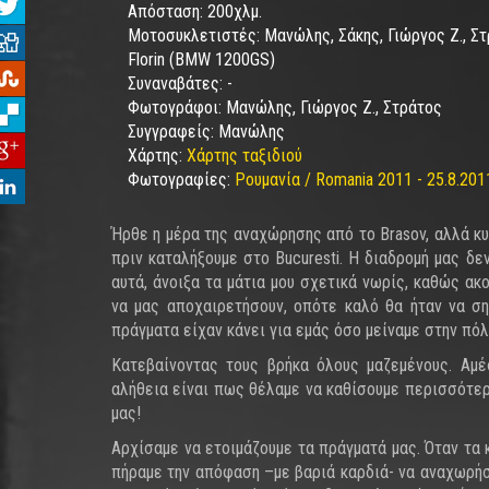
Απόσταση:
200χλμ.
Μοτοσυκλετιστές:
Μανώλης, Σάκης, Γιώργος Ζ., Στ
Florin (BMW 1200GS)
Συναναβάτες:
-
Φωτογράφοι:
Μανώλης, Γιώργος Ζ., Στράτος
Συγγραφείς:
Μανώλης
Χάρτης:
Χάρτης ταξιδιού
Φωτογραφίες:
Ρουμανία / Romania 2011 - 25.8.201
Ήρθε η μέρα της αναχώρησης από το Brasov, αλλά κυ
πριν καταλήξουμε στο Bucuresti. Η διαδρομή μας δ
αυτά, άνοιξα τα μάτια μου σχετικά νωρίς, καθώς ακ
να μας αποχαιρετήσουν, οπότε καλό θα ήταν να σ
πράγματα είχαν κάνει για εμάς όσο μείναμε στην πό
Κατεβαίνοντας τους βρήκα όλους μαζεμένους. Αμέ
αλήθεια είναι πως θέλαμε να καθίσουμε περισσότερ
μας!
Αρχίσαμε να ετοιμάζουμε τα πράγματά μας. Όταν τα 
πήραμε την απόφαση –με βαριά καρδιά- να αναχωρήσο