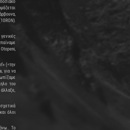
αδοσιακό
ομάζεται
άρβουνα,
(10RON).
 γενικές
μπαίναμε
Otopeni,
f» (=την
a, για να
τωπίζαμε
ληλο του
 άλλαξε,
 σχετικά
και όλοι
κάνω… Το