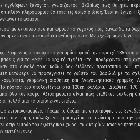
την αγγλόφωνη ξενάγηση, γνωρίζοντας βεβαίως πως θα ήταν περι
επιπλέον πληροφορίες θα τους τις έδινα ο ίδιος. Έτσι κι έγινε. Η 
ελειώνει το ωράριο.
α φορά- με εντυπωσίασε και κυρίως το γεγονός πως ξαναείδα τα δωμ
ταν αρκετά εντυπωσιακά και ενδιαφέροντα. Με «ξενέρωσε» λίγο το
I της Ρουμανίας επισκέφτηκε για πρώτη φορά την περιοχή 1866 και μ
ι βάσεις για το Peles. Τα αρχικά σχέδια –που προέρχονται από αν
καν στο σύνολό τους, καθώς δεν διέθεταν πρωτοτυπία και ήτ
ultz κατάφερε να προσεγγίσει το γούστο του βασιλιά με τα σχέ
 κομψότητα, γερμανική αισθητική και Αναγεννησιακές γραμμές. 
Το κόστος του υπολογίζεται στα 120εκ. δολάρια. Διαθέτει 170
 από όλο τον κόσμο. Αξιοσημείωτο είναι πως διαθέτει συλλογή ό
ια, πολλά από τα οποία είναι σπάνια.
φώς εντυπωσιασμένα. Πήραμε το δρόμο της επιστροφής στο ξενοδο
 Αυτή την φορά, επέλεξα να προσεγγίσω το ανάκτορο από την μ
ει στην είσοδο του εξωτερικού χώρου των κτιρίων. Ίσως να ήταν η 
αν εκτεθειμένες.