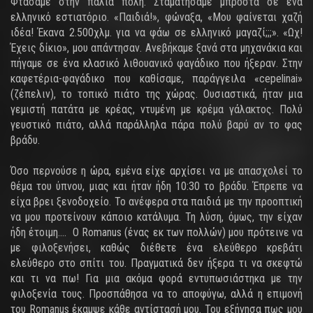
Φτάσαμε στην παλιά πόλη. Σταματήσαμε μπροστά σε ένα
ελληνικό εστιατόριο. «Παιδιά!», φώναξα, «Μου φαίνεται χαζή
ιδέα! Έκανα 2.500χλμ. για να φάω σε ελληνικό μαγαζί;;;». «Ωχ!
Έχεις δίκιο», μου απάντησαν. Ανεβήκαμε ξανά στα μηχανάκια και
πήγαμε σε ένα κλασικό λιθουανικό φαγάδικο που ήξεραν. Στην
καφετέρια-φαγάδικο που καθίσαμε, παράγγειλα «cepelinai»
(ζέπελιν), το τοπικό πιάτο της χώρας. Ουσιαστικά, ήταν μια
γεμιστή πατάτα με κρέας, ντυμένη με κρέμα γάλακτος. Πολύ
γευστικό πιάτο, αλλά παράλληλα πάρα πολύ βαρύ αν το φας
βράδυ.
Όσο περνούσε η ώρα, εμένα είχε αρχίσει να με απασχολεί το
θέμα του ύπνου, μιας και ήταν ήδη 10:30 το βράδυ. Έπρεπε να
είχα βρει ξενοδοχείο. Το ανέφερα στα παιδιά με την προοπτική
να μου προτείνουν κάποιο κατάλυμα. Τη λύση, όμως, την είχαν
ήδη έτοιμη.... Ο Romanus (ένας εκ των πολλών) μου πρότεινε να
με φιλοξενήσει, καθώς διέθετε ένα ελεύθερο κρεβάτι
ελεύθερο στο σπίτι του. Πραγματικά δεν ήξερα τι να σκεφτώ
και τι να πω! Για μια ακόμα φορά εντυπωσιάστηκα με την
φιλοξενία τους. Προσπάθησα να το αποφύγω, αλλά η επιμονή
του Romanus έκαμψε κάθε αντίστασή μου. Του εξήγησα πως μου