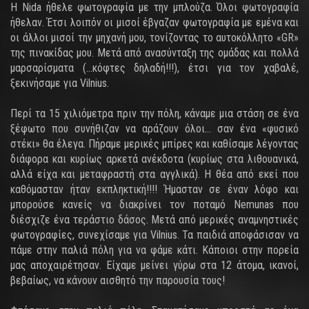
Η Nida ήθελε φωτογραφία με την μπλούζα. Όλοι φωτογραφία
ήθελαν. Έτσι λοιπόν οι μισοί έβγαζαν φωτογραφία με εμένα και
οι άλλοι μισοί την μηχανή μου, τονίζοντας το αυτοκόλλητο «GR»
της πινακίδας μου. Μετά από ανασύνταξη της ομάδας και πολλά
μαρσαρίσματα (...κόφτες δηλαδή!!!), έτσι για τον χαβαλέ,
ξεκινήσαμε για Vilnius.
Περί τα 15 χιλιόμετρα πριν την πόλη, κάναμε μια στάση σε ένα
ξέφωτο που συνήθιζαν να αράζουν όλοι... σαν ένα «φυσικό
στέκι» θα έλεγα. Πήραμε μερικές μπίρες και καθίσαμε λέγοντας
διάφορα και κυρίως αρκετά ανέκδοτα (κυρίως στα λιθουανικά,
αλλά είχα και μεταφραστή στα αγγλικά). Η θέα από εκεί που
καθόμασταν ήταν εκπληκτική!!!! Ήμασταν σε έναν λόφο και
μπορούσε κανείς να διακρίνει τον ποταμό Nemunas που
διέσχιζε ένα τεράστιο δάσος. Μετά από μερικές αναμνηστικές
φωτογραφίες, συνεχίσαμε για Vilnius. Τα παιδιά αποφάσισαν να
πάμε στην παλιά πόλη για να φάμε κάτι. Κάποιοι στην πορεία
μας αποχαιρέτησαν. Είχαμε μείνει γύρω στα 12 άτομα, ικανοί,
βεβαίως, να κάνουν αισθητό την παρουσία τους!