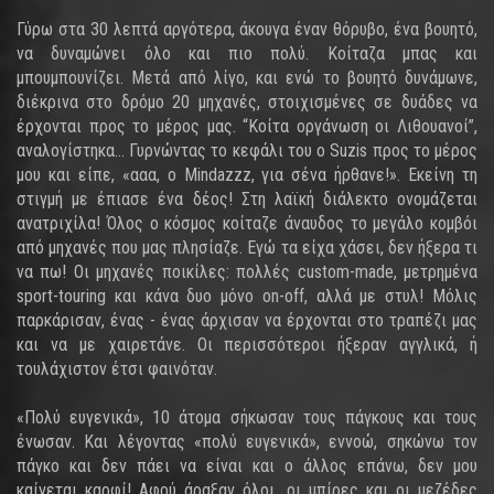
Γύρω στα 30 λεπτά αργότερα, άκουγα έναν θόρυβο, ένα βουητό,
να δυναμώνει όλο και πιο πολύ. Κοίταζα μπας και
μπουμπουνίζει. Μετά από λίγο, και ενώ το βουητό δυνάμωνε,
διέκρινα στο δρόμο 20 μηχανές, στοιχισμένες σε δυάδες να
έρχονται προς το μέρος μας. “Κοίτα οργάνωση οι Λιθουανοί”,
αναλογίστηκα... Γυρνώντας το κεφάλι του ο Suzis προς το μέρος
μου και είπε, «ααα, ο Mindazzz, για σένα ήρθανε!». Εκείνη τη
στιγμή με έπιασε ένα δέος! Στη λαϊκή διάλεκτο ονομάζεται
ανατριχίλα! Όλος ο κόσμος κοίταζε άναυδος το μεγάλο κομβόι
από μηχανές που μας πλησίαζε. Εγώ τα είχα χάσει, δεν ήξερα τι
να πω! Οι μηχανές ποικίλες: πολλές custom-made, μετρημένα
sport-touring και κάνα δυο μόνο on-off, αλλά με στυλ! Μόλις
παρκάρισαν, ένας - ένας άρχισαν να έρχονται στο τραπέζι μας
και να με χαιρετάνε. Οι περισσότεροι ήξεραν αγγλικά, ή
τουλάχιστον έτσι φαινόταν.
«Πολύ ευγενικά», 10 άτομα σήκωσαν τους πάγκους και τους
ένωσαν. Και λέγοντας «πολύ ευγενικά», εννοώ, σηκώνω τον
πάγκο και δεν πάει να είναι και ο άλλος επάνω, δεν μου
καίγεται καρφί! Αφού άραξαν όλοι, οι μπίρες και οι μεζέδες