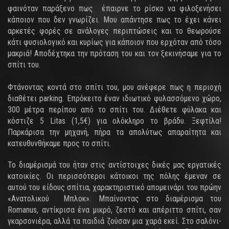
φαινόταν παράξενο πως έπαιρνε το ρίσκο να φιλοξενήσει
κάποιον που δεν γνωρίζει. Μου απάντησε πως το έχει κάνει
αρκετές φορές σε ανάλογες περιπτώσεις και το θεωρούσε
κάτι φυσιολογικό και κυρίως για κάποιον που ερχόταν από τόσο
μακριά! Αποδέχτηκα την πρόταση του και τον ξεκινήσαμε για το
σπίτι του.
Φτάνοντας κοντά στο σπίτι του, μου ανέφερε πως η περιοχή
διαθέτει parking. Επρόκειτο έναν ιδιωτικό φυλασσόμενο χώρο,
300 μέτρα περίπου από το σπίτι του. Διέθετε φύλακα και
κόστιζε 5 Litas (1,5€) για ολόκληρο το βράδυ. Ξεφτίλα!
Παρκάρισα την μηχανή, πήρα τα απολύτως απαραίτητα και
κατευθυνθήκαμε προς το σπίτι.
Το διαμέρισμά του ήταν στις αντίστοιχες δικές μας εργατικές
κατοικίες. Οι περισσότεροι κάτοικοι της πόλης έμεναν σε
αυτού του είδους σπίτια, χαρακτηριστικό απομεινάρι του πρώην
«Ανατολικού Μπλοκ». Μπαίνοντας στο διαμέρισμα του
Romanus, αντίκρισα ένα μικρό, ζεστό και απέριττο σπίτι, σαν
γκαρσονιέρα, αλλά τα παιδιά ζούσαν μια χαρά εκεί. Στο σαλόνι-