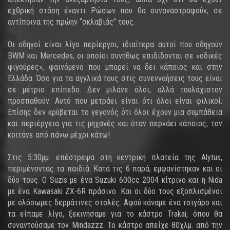
εχθρική στάση έναντι Ρώσων που θα συναναστραφούν, σε
αντίποινα της πρώην “σκλαβιάς” τους.
Οι οδηγοί είναι λίγο περίεργοι, ιδιαίτερα αυτοί που οδηγούν
BWM και Mercedes, οι οποίοι συνήθως επιδίδονται σε «οδικές
φιγούρες», φαινόμενο που μπορεί να δει κάποιος και στην
Ελλάδα. Όσο για τα αγγλικά τους στις συνεννοήσεις τους είναι
σε μέτριο επίπεδο. Δεν μιλάνε όλοι, αλλά τουλάχιστον
προσπαθούν. Αυτό που μετράει είναι ότι όλοι είναι φιλικοί.
Επίσης δεν κρύβεται το γεγονός ότι όλοι έχουν μια συμπάθεια
και περιέργεια για τις μηχανές και όταν περνάει κάποιος, τον
κοιτάνε από πάνω μέχρι κάτω!
Στις 5:30μμ. επέστρεψα στη κεντρική πλατεία της Alytus,
περιμένοντας τα παιδιά. Κατά τις 6 παρά, εμφανίστηκαν και οι
δύο τους. Ο Suzis με ένα Suzuki 600cc 2004 κίτρινο και η Nida
με ένα Kawasaki ZX-6R πράσινο. Και οι δύο τους εξοπλισμένοι
με ολόσωμες δερμάτινες στολές. Αφού κάναμε ένα τσιγάρο και
τα είπαμε λίγο, ξεκινήσαμε για το κάστρο Trakai, όπου θα
συναντούσαμε τον Mindazzz. Το κάστρο απείχε 80χλμ. από την