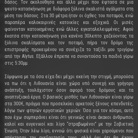
δάσος. Τον ακολούθησα και άλλο μέχρι που έφτασα σε μια
ψευτο-κατασκήνωση με διάφορα ξύλινα σκαλιστά αγάλματα στη
μέση του δάσους. Στα 30 μέτρα ήταν οι όχθες του ποταμού, ενώ
παραπέρα καλοκαιρινές κατοικίες και εξοχικά. Οι μισές
φαίνονταν κατοικημένες ενώ άλλες εγκαταλελειμμένες. Αφού
έκατσα στην κατασκήνωση για κανένα 30λεπτο χαζεύοντας τα
ξύλινα σκαλίσματα και τον ποταμό, πήρα τον δρόμο της
επιστροφής προκειμένου να συνέχιζα το ταξίδι μου τριγύρω
από την Alytus. Εξάλλου έπρεπε να συναντούσα τα παιδιά γύρω
στις 5:30μμ.
Σύμφωνα με τα όσα είχα δει μέχρι εκείνη την στιγμή, μπορούσα
να πω ότι η Λιθουανία είναι χώρα υπό συνεχή και γρήγορη
ανάπτυξη, τουλάχιστον όσον αφορά τους δρόμους και τα
αναπτυξιακά έργα. Ο βασικός μισθός των Λιθουανών είναι γύρω
στα 300€, πράγμα που προσελκύει αρκετούς ξένους επενδυτές,
λόγω των φτηνών εργατικών χεριών. Όσο για τον κόσμο, αυτό
που έχω συμπεράνει είναι ότι γενικώς είναι άκακοι άνθρωποι,
καλοί και ευγενικοί και λίγο “στραβωμένοι” με την Σοβιετική
Ένωση. Όταν λέω λίγο, εννοώ ότι φυσικά είναι χαρούμενοι που
απέκτησαν την ανεξαρτησία τους, αλλά όχι ότι θα έχουν