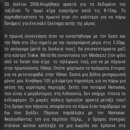
20 Ιουλίου 2006:Κοιμήθηκα αρκετά για τα δεδομένα του
ταξιδιού. Το πρωί είχα εγερτήριο κατά τις 8:15πμ. Το
συμπαθητικότατο το πρωινό ήταν ότι καλύτερο για να πάρω
δυνάμεις για ένα καλό ξεκίνημα αυτής της μέρας.
Η πρωινή συνεννόηση ήταν να συναντηθούμε με τον Suzis και
την Nida στο ίδιο σημείο με την προηγούμενη μέρα, στις 5:30μμ.
το απόγευμα (μετά τη δουλειά τους). Θα επισκεπτόμαστε μαζί
στο κάστρο Trakai. Μετά θα συναντούσα τον Mindazzz (τον φίλο
από το forum που είχα το τηλέφωνο του), για να με πήγαινε
στην πρωτεύουσα, Vilnius. Οπότε φόρτωσα τα πράγματα, έτοιμος
για να μετα-κοιμηθώ στην Vilnius. Έκανα μια βόλτα μεσημεριανή
μόνος μου. Κινήθηκα 100 χιλιόμετρα παραπέρα, για να πάρω μια
γεύση της ευρύτερης περιοχής. Εκτός του ποταμού Nemunas,
που είναι ο μεγαλύτερος στη Λιθουανία, δεν υπήρχε τίποτα το
ενδιαφέρον. Οι μικρές πόλεις έμοιαζαν αρκετά μεταξύ τους!
Στο δρόμο που πήγαινα, αποφάσισα να πάρω έναν παράδρομο να
δω που βγάζει. Πήγαινε παράλληλα με τον Nemunas.
Ακολουθώντας τον για περίπου 10χλμ., ο δρόμος συνεχώς
στένευε ώσπου κατέληξε σε μια λωρίδα και έμπαινε στο