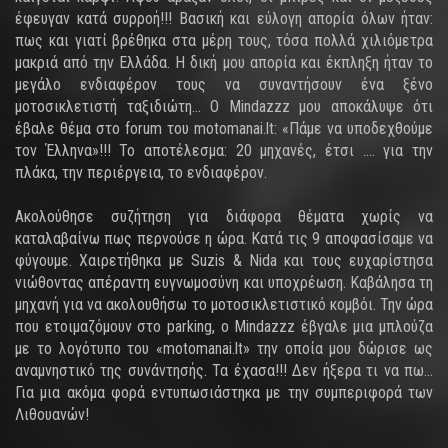
έφευγαν κατά συρροή!!! Βασική και εύλογη απορία όλων ήταν:
πως και γιατί βρέθηκα στα μέρη τους, τόσα πολλά χιλιόμετρα
μακριά από την Ελλάδα. Η δική μου απορία και έκπληξη ήταν το
μεγάλο ενδιαφέρον τους να συναντήσουν ένα ξένο
μοτοσικλετιστή ταξιδιώτη... Ο Mindazzz μου αποκάλυψε ότι
έβαλε θέμα στο forum του motomanai.lt: «Πάμε να υποδεχθούμε
τον Έλληνα»!!! Το αποτέλεσμα: 20 μηχανές, έτσι .... για την
πλάκα, την περιέργεια, το ενδιαφέρον.
Ακολούθησε συζήτηση για διάφορα θέματα χωρίς να
καταλαβαίνω πως περνούσε η ώρα. Κατά τις 9 αποφασίσαμε να
φύγουμε. Χαιρετήθηκα με Suzis & Nida και τους ευχαρίστησα
νιώθοντας απέραντη ευγνωμοσύνη και υποχρέωση. Καβάλησα τη
μηχανή για να ακολουθήσω το μοτοσικλετιστικό κομβόι. Την ώρα
που ετοιμαζόμουν στο parking, ο Mindazzz έβγαλε μια μπλούζα
με το λογότυπο του «motomanai.lt» την οποία μου δώρισε ως
αναμνηστικό της συνάντησής. Τα έχασα!!! Δεν ήξερα τι να πω...
Για μια ακόμα φορά εντυπωσιάστηκα με την συμπεριφορά των
Λιθουανών!