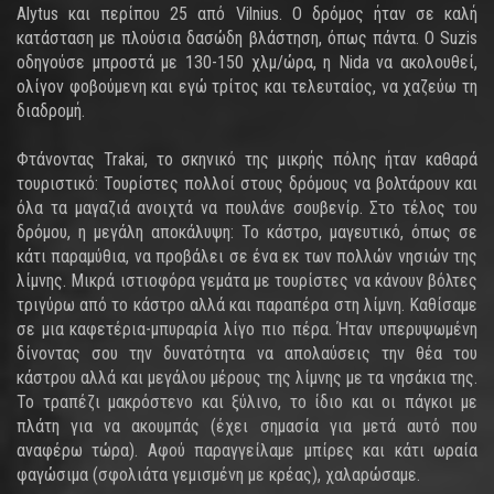
Alytus και περίπου 25 από Vilnius. Ο δρόμος ήταν σε καλή
κατάσταση με πλούσια δασώδη βλάστηση, όπως πάντα. Ο Suzis
οδηγούσε μπροστά με 130-150 χλμ/ώρα, η Nida να ακολουθεί,
ολίγον φοβούμενη και εγώ τρίτος και τελευταίος, να χαζεύω τη
διαδρομή.
Φτάνοντας Trakai, το σκηνικό της μικρής πόλης ήταν καθαρά
τουριστικό: Τουρίστες πολλοί στους δρόμους να βολτάρουν και
όλα τα μαγαζιά ανοιχτά να πουλάνε σουβενίρ. Στο τέλος του
δρόμου, η μεγάλη αποκάλυψη: Το κάστρο, μαγευτικό, όπως σε
κάτι παραμύθια, να προβάλει σε ένα εκ των πολλών νησιών της
λίμνης. Μικρά ιστιοφόρα γεμάτα με τουρίστες να κάνουν βόλτες
τριγύρω από το κάστρο αλλά και παραπέρα στη λίμνη. Καθίσαμε
σε μια καφετέρια-μπυραρία λίγο πιο πέρα. Ήταν υπερυψωμένη
δίνοντας σου την δυνατότητα να απολαύσεις την θέα του
κάστρου αλλά και μεγάλου μέρους της λίμνης με τα νησάκια της.
Το τραπέζι μακρόστενο και ξύλινο, το ίδιο και οι πάγκοι με
πλάτη για να ακουμπάς (έχει σημασία για μετά αυτό που
αναφέρω τώρα). Αφού παραγγείλαμε μπίρες και κάτι ωραία
φαγώσιμα (σφολιάτα γεμισμένη με κρέας), χαλαρώσαμε.