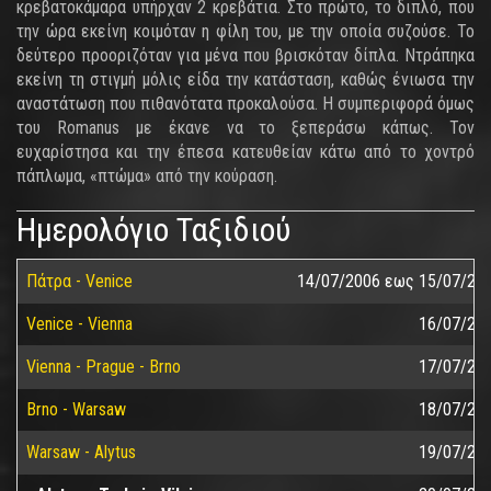
κρεβατοκάμαρα υπήρχαν 2 κρεβάτια. Στο πρώτο, το διπλό, που
την ώρα εκείνη κοιμόταν η φίλη του, με την οποία συζούσε. Το
δεύτερο προοριζόταν για μένα που βρισκόταν δίπλα. Ντράπηκα
εκείνη τη στιγμή μόλις είδα την κατάσταση, καθώς ένιωσα την
αναστάτωση που πιθανότατα προκαλούσα. Η συμπεριφορά όμως
του Romanus με έκανε να το ξεπεράσω κάπως. Τον
ευχαρίστησα και την έπεσα κατευθείαν κάτω από το χοντρό
πάπλωμα, «πτώμα» από την κούραση.
Ημερολόγιο Ταξιδιού
Πάτρα - Venice
14/07/2006
εως
15/07/20
Venice - Vienna
16/07/20
Vienna - Prague - Brno
17/07/20
Brno - Warsaw
18/07/20
Warsaw - Alytus
19/07/20