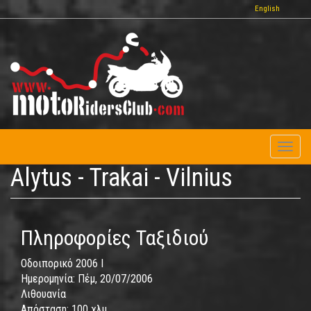
Παράκαμψη
English
προς
το
κυρίως
περιεχόμενο
Toggl
naviga
Alytus - Trakai - Vilnius
Πληροφορίες Ταξιδιού
Οδοιπορικό 2006 I
Ημερομηνία:
Πέμ, 20/07/2006
Λιθουανία
Απόσταση:
100 χλμ.