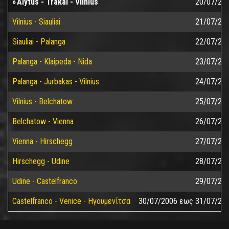
Alytus - Trakai - Vilnius
20/07/20
Vilnius - Siauliai
21/07/20
Siauliai - Palanga
22/07/20
Palanga - Klaipeda - Nida
23/07/20
Palanga - Jurbakas - Vilnius
24/07/20
Vilnius - Belchatow
25/07/20
Belchatow - Vienna
26/07/20
Vienna - Hirschegg
27/07/20
Hirschegg - Udine
28/07/20
Udine - Castelfranco
29/07/20
Castelfranco - Venice - Ηγουμενίτσα
30/07/2006
εως
31/07/20