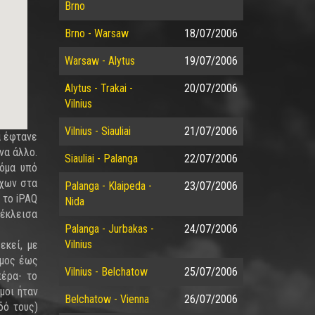
Brno
Brno - Warsaw
18/07/2006
Warsaw - Alytus
19/07/2006
Alytus - Trakai -
20/07/2006
Vilnius
Vilnius - Siauliai
21/07/2006
α έφτανε
να άλλο.
Siauliai - Palanga
22/07/2006
κόμα υπό
ύχων στα
Palanga - Klaipeda -
23/07/2006
 το iPAQ
Nida
 έκλεισα
Palanga - Jurbakas -
24/07/2006
Vilnius
εκεί, με
όμος έως
Vilnius - Belchatow
25/07/2006
πέρα- το
μοι ήταν
Belchatow - Vienna
26/07/2006
δό τους)