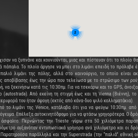
2
χισαν να ξυπνάνε και κουνιούνται, μιας και πίστευαν ότι το πλοίο θ
κά πάπαλα. Το πλοίο άργησε να μπει στο λιμάνι επειδή το πρόλαβε έ
παλιό λιμάνι της πόλης, αλλά στο καινούργιο, το οποίο είναι α
 της αποβίβασης έως την ώρα που τελείωσα με το στρώσιμο των ρο
ή, να ξεκινήσω κατά τις 10:30πμ. Για να τσεκάρω και το GPS, άνοιξα
(autostrada). Από εκείνη τη στιγμή έως και τη Vienna (Βιέννη), το
περιφορά του ήταν άψογη (εκτός από κάνα-δυο ψιλό κολληματάκια).
ό το λιμάνι της Venice, κατάλαβα ότι για να φεύγω 10:30πμ. από 
όγευμα. Επέλεξα αυτοκινητόδρομο για να φτάσω γρηγορότερα. Ο δρ
α άσφαλτο. Περνώντας την Trieste -γύρω στα 50 χιλιόμετρα παρα
υψόμετρο αυξανόταν εντυπωσιακά γρήγορα ανά χιλιόμετρο και οι δρό
 Παρατηρούσα παράλληλα και την Superstrada (την “παλιά” εθνική ο