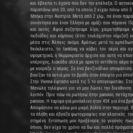
και έβλεπα τι έχανα που δεν την επέλεξα. Ο αυτοκ
παραπάνω από 20, από τα οποία 2 είχαν πάνω από 5 
Μπήκα στην Αυστρία. Μετά από 2 χλμ., σε έναν παρα
συνάντησα και έναν Έλληνα με αμάξι που πήγαινε Π
και αυτός. Αφού συζητήσαμε λίγο, χαιρετηθήκαμε 
πεδιάδες και κάμπους (έτσι τουλάχιστον νόμιζα!) 
μέσα στις Άλπεις ακόμα. Αμέσως μετά το εμπέδωσ
θεόκλειστο, το tankbag να κόβει τον αέρα και ε
υψομετρικά, η θερμοκρασία άρχισε και αυτή να επα
υπέροχος, λιακάδα αλλά με αρκετό αντίθετο αέρα π
με κούραζε ο αέρας. Σε ένα βενζινάδικο αποφάσισα
βουίζαν τα αυτιά μου το βράδυ όταν έπεφτα για ύπνο
Στην Vienna έφτασα κατά τις 5 το απογευματάκι. Στ
Μανώλη τηλέφωνο για να μου δώσει την διεύθυνση τη
λοιπόν. Πριν πάω να ρωτήσω στην pansion, πετάχτη
pansion. Η ταρίφα για μονόκλινο ήταν 45€ για ένα βρ
Αποφάσισα να κάνω μια μικρή βόλτα στην περιοχή. 
τα πλήθη και έβγαζα φωτογραφίες σαν κλασικός του
στημένη. Εντύπωση μου προξένησε το γεγονός πως
ύπνου, δεν είχα το χρόνο να δω και πολλά πράγματα