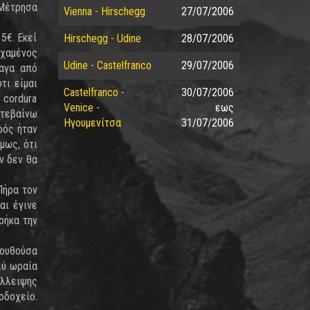
 Μέτρησα
Vienna - Hirschegg
27/07/2006
5€. Εκεί
Hirschegg - Udine
28/07/2006
 χαμένος
Udine - Castelfranco
29/07/2006
ναγα από
τι είμαι
Castelfranco -
30/07/2006
 cordura
Venice -
εως
ατεβαίνω
Ηγουμενίτσα
31/07/2006
ρός ήταν
μως, ότι
ν δεν θα
Πήρα τον
αι έγινε
ρήκα την
λουθούσα
λύ ωραία
έλλειψης
οδοχείο.