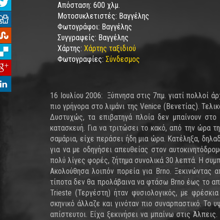
Απόσταση:
600 χλμ.
Μοτοσυκλετιστές:
Βαγγέλης
Φωτογράφοι:
Βαγγέλης
Συγγραφείς:
Βαγγέλης
Χάρτης:
Χάρτης ταξιδιού
Φωτογραφίες:
Σύνδεσμος
16 Ιουλίου 2006: Ξύπνησα στις 7πμ. γιατί πολλοί άρ
πιο γρήγορα στο λιμάνι της Venice (Βενετίας). Τελι
Δυστυχώς, τα επιβατηγά πλοία δεν μπαίνουν στο 
κατασκευή. Για να τριτώσει το κακό, από την ώρα
σαμάρια, είχε περάσει ήδη μια ώρα. Κατέληξα, δηλαδ
για να με οδηγήσει απευθείας στον αυτοκινητόδρομο 
πολύ λίγες φορές, ζήτημα συνολικά 30 λεπτά. Η συμ
Ακολούθησα λοιπόν πορεία για Brno. Ξεκινώντας απ
τίποτα δεν θα προλάβαινα να φτάσω Brno έως το απ
Trieste (Τεργέστη) ήταν φυσιολογικός, με φρέσκι
σκηνικό άλλαζε και γινόταν πιο συναρπαστικό. Το 
απίστευτοι. Είχα ξεκινήσει να μπαίνω στις Άλπεις.