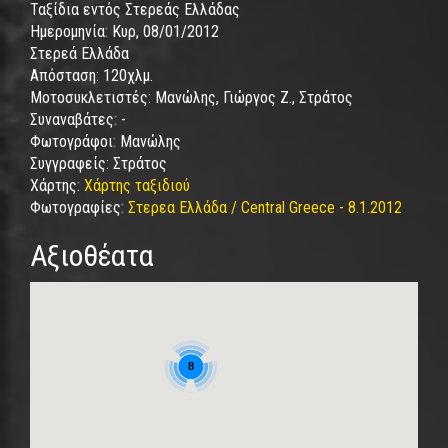
Ταξίδια εντός Στερεάς Ελλάδας
Ημερομηνία:
Κυρ, 08/01/2012
Στερεά Ελλάδα
Απόσταση:
120χλμ.
Μοτοσυκλετιστές:
Μανώλης, Γιώργος Ζ., Στράτος
Συναναβάτες:
-
Φωτογράφοι:
Μανώλης
Συγγραφείς:
Στράτος
Χάρτης:
Χάρτης ταξιδιού
Φωτογραφίες:
Στερεα Ελλάδα / Central Greece - 8.1.2012
Αξιοθέατα
8