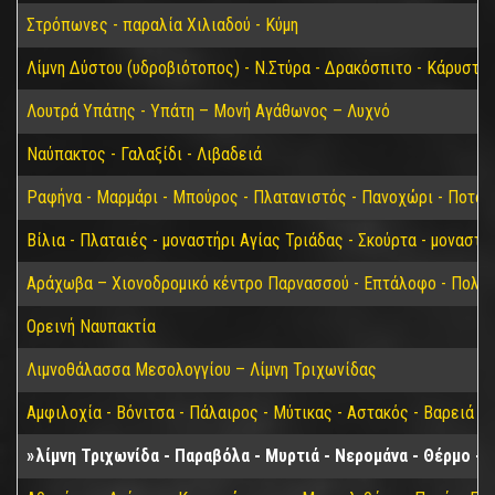
Στρόπωνες - παραλία Χιλιαδού - Κύμη
Λίμνη Δύστου (υδροβιότοπος) - Ν.Στύρα - Δρακόσπιτο - Κάρυστο
Λουτρά Υπάτης - Υπάτη – Μονή Αγάθωνος – Λυχνό
Ναύπακτος - Γαλαξίδι - Λιβαδειά
Ραφήνα - Μαρμάρι - Μπούρος - Πλατανιστός - Πανοχώρι - Ποτάμ
Βίλια - Πλαταιές - μοναστήρι Αγίας Τριάδας - Σκούρτα - μοναστ
Αράχωβα – Χιονοδρομικό κέντρο Παρνασσού - Επτάλοφο - Πολύδ
Ορεινή Ναυπακτία
Λιμνοθάλασσα Μεσολογγίου – Λίμνη Τριχωνίδας
Αμφιλοχία - Βόνιτσα - Πάλαιρος - Μύτικας - Αστακός - Βαρειά
λίμνη Τριχωνίδα - Παραβόλα - Μυρτιά - Νερομάνα - Θέρμο -