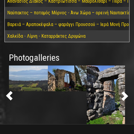
Αθανάσιος Διάκος – Καστριώτισσα – Μαυρολιθάρι – Πυρά – Παύ
Ναύπακτος – ποταμός Μόρνος - Άνω Χώρα – ορεινή Ναυπακτία –
Βαρειά – Αραποκέφαλα – φαράγγι Προυσσού – Ιερά Μονή Προσσο
Χαλκίδα - Λίμνη - Καταρράκτες Δρυμώνα
Photogalleries