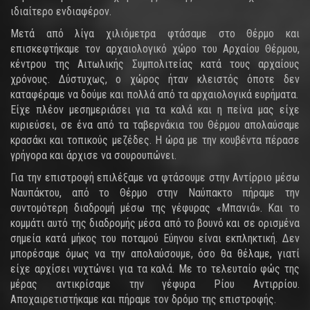
ιδιαίτερο ενδιαφέρον.
Μετά από λίγα χιλιόμετρα φτάσαμε στο Θέρμο και
επισκεφτήκαμε τον αρχαιολογικό χώρο του Αρχαίου Θέρμου,
κέντρου της Αιτωλικής Συμπολιτείας κατά τους αρχαίους
χρόνους. Δύστυχως, ο χώρος ήταν κλειστός όποτε δεν
καταφέραμε να δούμε και πολλά από τα αρχαιολογικά ευρήματα.
Είχε πλέον μεσημεριάσει για τα καλά και η πείνα μας είχε
κυριεύσει, σε ένα από τα ταβερνάκια του Θέρμου απολαύσαμε
κρασάκι και τοπικούς μεζέδες. Η ώρα με την κουβέντα πέρασε
γρήγορα και άρχισε να σουρουπώνει.
Για την επιστροφή επιλέξαμε να φτάσουμε στην Αντίρριο μέσω
Ναυπάκτου, από το Θέρμο στην Ναύπακτο πήραμε την
συντομότερη διαδρομή μέσω της γέφυρας «Μπανιά». Και το
κομμάτι αυτό της διαδρομής μέσα από το βουνό και σε ορισμένα
σημεία κατά μήκος του ποταμού Εύηνου είναι εκπληκτική. Δεν
μπορέσαμε όμως να την απολαύσουμε, όσο θα θέλαμε, γιατί
είχε αρχίσει νυχτώνει για τα καλά. Με το τελευταίο φώς της
μέρας αντικρίσαμε την γέφυρα Ρίου Αντιρρίου.
Αποχαιρετιστήκαμε και πήραμε τον δρόμο της επιστροφής.