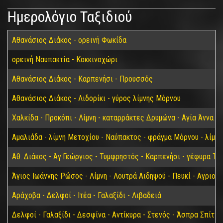
Ημερολόγιο Ταξιδιού
Αθανάσιος Διάκος - ορεινή Φωκίδα
ορεινή Ναυπακτία - Κοκκινοχώρι
Αθανάσιος Διάκος - Καρπενήσι - Προυσσός
Αθανάσιος Διάκος - Λιδορίκι - γύρος λίμνης Μόρνου
Χαλκίδα - Προκόπι - Λίμνη - καταρράκτες Δρυμώνα - Αγία Άννα
Αμαλιάδα - λίμνη Μετοχίου - Ναύπακτος - φράγμα Μόρνου - λίμν
Αθ. Διάκος - Άγ.Γεώργιος - Τυμφρηστός - Καρπενήσι - γέφυρα Τα
Άγιος Ιωάννης Ρώσος - Λίμνη - Λουτρά Αιδηψού - Πευκί - Αγριοβ
Αράχοβα - Δελφοί - Ιτέα - Γαλαξίδι - Λιβαδειά
Δελφοί - Γαλαξίδι - Δεσφίνα - Αντίκυρα - Στενός - Άσπρα Σπίτια