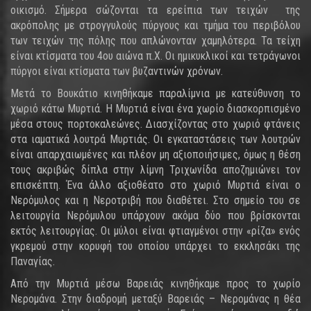
οικισμό. Σήμερα σώζονται τα ερείπια των τειχών της
ακρόπολης με στρογγυλούς πύργους και τμήμα του περιβόλου
των τειχών της πόλης που απλώνονταν χαμηλότερα. Τα τείχη
είναι κτίσματα του 4ου αιώνα π.Χ. Οι ημικυκλικοί και τετράγωνοι
πύργοι είναι κτίσματα των βυζαντινών χρόνων.
Μετά το Βουκάτιο κινηθήκαμε παραλίμνια με κατεύθυνση το
χωριό κάτω Μυρτιά. Η Μυρτιά είναι ένα χωρίο διασκορπισμένο
μέσα στους πορτοκαλεώνες. Διασχίζοντας στο χωριό φτάνεις
στα ιαματικά λουτρά Μυρτιάς. Οι εγκαταστάσεις των λουτρών
είναι απαρχαιωμένες και πλέον μη αξιοποιήσιμες, όμως η θέση
τους ακριβώς δίπλα στην λίμνη Τριχωνίδα αποζημιώνει τον
επισκέπτη. Ένα άλλο αξιοθέατο στο χωριό Μυρτιά είναι ο
Νερόμυλος και η Νεροτριβή που διαθέτει. Στο σημείο του σε
λειτουργία Νερόμυλου υπάρχουν ακόμα δύο που βρίσκονται
εκτός λειτουργίας. Οι μύλοι είναι φτιαγμένοι στην «ρίζα» ενός
γκρεμού στην κορυφή του οποίου υπάρχει το εκκλησάκι της
Παναγίας.
Από την Μυρτιά μέσω Βαρειάς κινηθήκαμε προς το χωρίο
Νερομάνα. Στην διαδρομή μεταξύ Βαρειάς – Νερομάνας η θέα