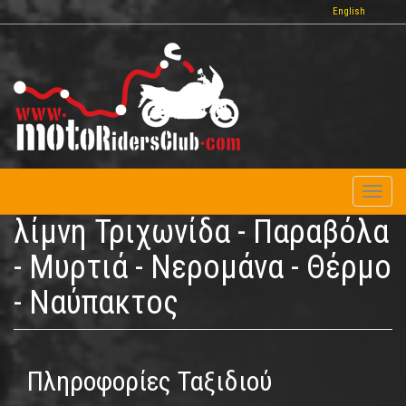
Παράκαμψη
English
προς
το
κυρίως
περιεχόμενο
Toggl
naviga
λίμνη Τριχωνίδα - Παραβόλα
- Μυρτιά - Νερομάνα - Θέρμο
- Ναύπακτος
Πληροφορίες Ταξιδιού