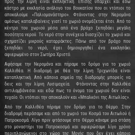
προς την λίμνη είναι εκπληκτική. Επίσης υπάρχει και εδώ
κάστρο με εκκλησία ανάλογο του Βουκατίου που οι ντόπιοι το
αποκαλούμε «Παλιομανάστηρο». Φτάνοντας στην Νερομάνα
αμέσως καταλαβαίνεις γιατί το χωριό ονομάζεται έτσι. Από το
κέντρο του χωριού μέσα από ένα βράχο ξεπηδάει μεγάλη
ποσότητα νερού. Το νερό στην συνέχεια διασχίζει το χωριό και
σχηματίζει μικρούς καταρράκτες. Πάνω από τον βράχο που
ξεπηδάει το νερό, έχει δημιουργηθεί ένα εκκλησάκι
αφιερωμένο στον Σωτήρα Χριστό.
Αφήσαμε την Νερομάνα και πήραμε το δρόμο για το χωριό
Καλλιθέα. Η διαδρομή με θέα την λίμνη Τριχωνίδα είναι
καταπληκτική. Από κάποια σημεία της διαδρομής μπορείς να
δεις και την λίμνη Λυσιμαχεία. Φτάνοντας στην Καλλιθέα
αντιλαμβάνεσαι και εδώ πως το όνομα του χωριού δεν είναι
τυχαίο. Οι ντόπιοι την αποκαλούν και «Μπαλκόνι της Αιτωλίας».
Από την Καλλιθέα πήραμε τον δρόμο για το Θέρμο. Στην
διαδρομή περάσαμε και από το χωριό του Κοσμά του Αιτωλού ή
Πατροκοσμά. Λίγο πριν φτάσουμε στο Θέρμο κάναμε μια στάση
στο μοναστήρι του Πατροκοσμά και αφιερώσαμε λίγο χρόνο
περιπλανώμενοι στο χώρο της Μονής που δεν έχει κάποιο