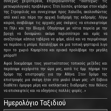
συνεχώς χειροτέρευε, επιβεβαιώνοντας –δυστυχώς- τις
μετεωρολογικές προβλέψεις. Έτσι λοιπόν, φτάσαμε στον κόμβο
της Στροφιλιάς και συνεχίσαμε προς Χαλκίδα, ακολουθώντας
από εκεί και πέρα την αρχική διαδρομή της εκδρομής. Λόγω
καιρού, αναβάλαμε τις αρχικές μας σκέψεις να επισκεφτούμε
το Πήλι και την Βλαχιά. Οδηγήσαμε με νότια πορεία με την
βροχή να δυναμώνει ακόμα περισσότερο και εμάς να
αναζητούμε κάποια ταβέρνα να φάμε, αλλά και να περιμένουμε
να περάσει η μπόρα. Καταλήξαμε σε μια τοπική ψησταριά λιγο
πριν το χωριό Καμαρίτσα και οριακά προλάβαμε την μεγάλη
μπόρα!!!
Αφού δοκιμάσαμε τους γευστικότατους τοπικούς μεζέδες και
περάσαμε ευχάριστα την ώρα μας, κατά τις 6μμ. πήραμε τον
δρόμο της επιστροφής για την Αθήνα. Στον δρόμο της
επιστροφής μια σκέψη ήταν στο μυαλό όλων μας: «Η Εύβοια
διαθέτει όμορφα μέρη και εκπληκτικές διαδρομές που θέλεις
να επισκεφτείς και να οδηγήσεις πολλές φορές...»
Ημερολόγιο Ταξιδιού