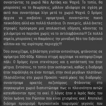
συναντώντας τα χωριά Νέα Αρτάκη και Ψαχνά. Το τοπίο, θα
μπορούσες να το θεωρήσεις, μάλλον αδιάφορο σε σχέση με
αυτό που συναντήσαμε λίγο μετά το χωριό Ψαχνά. Ο δρόμος
άρχισε να ανεβαίνει υψομετρικά, συναντώντας πυκνά
πευκοδάση αλλά και πολλά πλατάνια. Οι συνεχείς, αλλά άνετες
στροφές πρόσφεραν μια απολαυστική οδήγηση, κάνοντας τα
χιλιόμετρα να περνάνε χωρίς να το αντιλαμβάνεσαι!!! Σε πολλά
σημεία, μπορούσες να θαυμάσεις την μοναδική θέα του Ευβοϊκού
κόλπου και της ευρύτερης περιοχής!!!
Όσο συνεχίζαμε, η βλάστηση γινόταν εντονότερη, φτάνοντας σε
υψόμετρα 500-600μ. Κάποια στιγμή αρχίσαμε να κατηφορίζουμε
πάλι. Ο δρόμος έγινε στενότερος και η κατάστασή του ήταν
μέτρια. Εντούτοις, το τοπίο ήταν εκπληκτικό, καθώς η διαδρομή
ήταν παράλληλη σε έναν ποταμό, στην σκιά μεγάλων πλατάνων.
Πλησιάζοντας στο χωριό Προκόπι –κατά μήκος της διαδρομής-
συναντήσαμε αρκετός πεζοπόρους. Φτάνοντας στο
συγκεκριμένο χωριό διαπιστώσαμε πως οι πλειονότητα αυτών
κατευθύνονταν προς τα εκεί. Ο λόγος ήταν ο Ιερός Ναός του
Οσίου Ιωάννη του Ρώσσου που είναι χτισμένος εκεί. Αποτελεί
διάσημο προορισμό θρησκευτικόυ τουρισμού/ γεγονός που