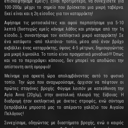
επισκεφτήκαμε εμείς!). Είναι προτιμότερο, να συνεχίσετε για
100-200μ. μέχρι το σημείο που βρίσκεται μια μικρή ταβέρνα.
Εκεί είναι και η 2η είσοδος για τον καταρράκτη!
Αφήσαμε τις μοτοσικλέτες και αφού περπατήσαμε για 5-10
λεπτά (δυστυχώς εμείς κάναμε λάθος και μπήκαμε από την 1η
είσοδο...), συναντήσαμε τον εκπληκτικό μικρό καταρράκτη! Σε
ένα κατάφυτο -από πλατάνια- τοπίο, μέσα από έναν βράχο
εκβάλλει ένας καταρράκτης, ύψους 4-5 μέτρων, δημιουργώντας
μια μικρή λιμνούλα. Το τοπίο είναι πραγματικά μοναδικό!!! Όπως
και να το περιγράψει κάποιος, δεν μπορεί να αποδώσει την
απίστευτη αυτή ομορφιά!
Μείναμε για αρκετή ώρα απολαμβάνοντας αυτό το φυσικό
τοπίο. Την ώρα που αναχωρούσαμε, άρχισαν να πέφτουν οι
πρώτες σταγόνες βροχής. Φύγαμε λοιπόν με κατεύθυνση την
Αγία Άννα (20χλμ), στην ανατολική πλευρά της Εύβοιας. Η
διαδρομή ήταν εκπληκτική με άνετες στροφές, ενώ σύντομα
ξεπρόβαλλε μπροστά μας το απέραντο γαλάζιο του Αιγαίου
Πελάγους!
Συνεχίσαμε, οδηγώντας με διαστήματα βροχής, ενώ ο καιρός