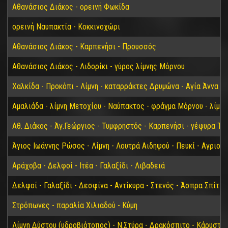
Αθανάσιος Διάκος - ορεινή Φωκίδα
ορεινή Ναυπακτία - Κοκκινοχώρι
Αθανάσιος Διάκος - Καρπενήσι - Προυσσός
Αθανάσιος Διάκος - Λιδορίκι - γύρος λίμνης Μόρνου
Χαλκίδα - Προκόπι - Λίμνη - καταρράκτες Δρυμώνα - Αγία Άννα
Αμαλιάδα - λίμνη Μετοχίου - Ναύπακτος - φράγμα Μόρνου - λίμν
Αθ. Διάκος - Άγ.Γεώργιος - Τυμφρηστός - Καρπενήσι - γέφυρα Τα
Άγιος Ιωάννης Ρώσος - Λίμνη - Λουτρά Αιδηψού - Πευκί - Αγριοβ
Αράχοβα - Δελφοί - Ιτέα - Γαλαξίδι - Λιβαδειά
Δελφοί - Γαλαξίδι - Δεσφίνα - Αντίκυρα - Στενός - Άσπρα Σπίτια
Στρόπωνες - παραλία Χιλιαδού - Κύμη
Λίμνη Δύστου (υδροβιότοπος) - Ν.Στύρα - Δρακόσπιτο - Κάρυστο