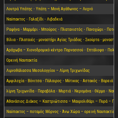
Λουτρά Υπάτης - Υπάτη – Μονή Αγάθωνος – Λυχνό
Ναύπακτος - Γαλαξίδι - Λιβαδειά
Ραφήνα - Μαρμάρι - Μπούρος - Πλατανιστός - Πανοχώρι - Ποτάμ
Βίλια - Πλαταιές - μοναστήρι Αγίας Τριάδας - Σκούρτα - μοναστ
Αράχωβα – Χιονοδρομικό κέντρο Παρνασσού - Επτάλοφο - Πολύδ
Ορεινή Ναυπακτία
Λιμνοθάλασσα Μεσολογγίου – Λίμνη Τριχωνίδας
Αμφιλοχία - Βόνιτσα - Πάλαιρος - Μύτικας - Αστακός - Βαρειά
λίμνη Τριχωνίδα - Παραβόλα - Μυρτιά - Νερομάνα - Θέρμο - Ναύ
Αθανάσιος Διάκος – Καστριώτισσα – Μαυρολιθάρι – Πυρά – Παύ
Ναύπακτος – ποταμός Μόρνος - Άνω Χώρα – ορεινή Ναυπακτία –