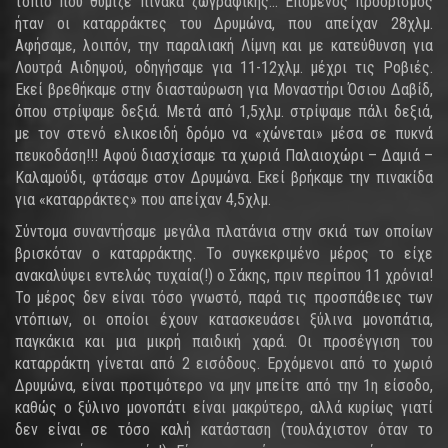
τοπίο που θύμιζε πίνακα ζωγραφικής... Επόμενος προορισμός
ήταν οι καταρράκτες του Δρυμώνα, που απείχαν 28χλμ.
Αφήσαμε, λοιπόν, την παραλιακή Λίμνη και με κατεύθυνση για
Λουτρά Αιδηψού, οδηγήσαμε για 11-12χλμ. μέχρι τις Ροβιές.
Εκεί βρεθήκαμε στην διασταύρωση για Μοναστήρι Όσιου Δαβίδ,
όπου στρίψαμε δεξιά. Μετά από 1,5χλμ. στρίψαμε πάλι δεξιά,
με τον στενό ελικοειδή δρόμο να «χώνεται» μέσα σε πυκνά
πευκοδάση!!! Αφού διασχίσαμε τα χωριά Παλαιοχώρι – Δαμιά –
Καλαμούδι, φτάσαμε στον Δρυμώνα. Εκεί βρήκαμε την πινακίδα
για «καταρράκτες» που απείχαν 4,5χλμ.
Σύντομα συναντήσαμε μεγάλα πλατάνια στην σκιά των οποίων
βρισκόταν ο καταρράκτης. Το συγκεκριμένο μέρος το είχε
ανακαλύψει εντελώς τυχαία(!) ο Σάκης, πριν περίπου 11 χρόνια!
Το μέρος δεν είναι τόσο γνωστό, παρά τις προσπάθειες των
ντόπιων, οι οποίοι έχουν κατασκευάσει ξύλινα μονοπάτια,
παγκάκια και μια μικρή παιδική χαρά. Οι προσέγγιση του
καταρράκτη γίνεται από 2 εισόδους. Ερχόμενοι από το χωριό
Δρυμώνα, είναι προτιμότερο να μην μπείτε από την 1η είσοδο,
καθώς ο ξύλινο μονοπάτι είναι μακρύτερο, αλλά κυρίως γιατί
δεν είναι σε τόσο καλή κατάσταση (τουλάχιστον όταν το