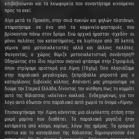
επιβεβαίωναν και τα λεωφορεία που συναντήσαμε κινούμενοι
προς τα εκεί.
Λίγο μετά το Προκόπι, στην σκιά πυκνών και ψηλών πλατάνων,
σταματήσαμε σε ένα από τα καφενεία-ψησταριές που
βρίσκονταν πάνω στον δρόμο. Ενώ αρχικά ήμασταν -σχεδόν- οι
μόνοι πελάτες του καταστήματος, σε λιγότερο από 30 λεπτά,
γέμισε από μοτοσικλετιστές αλλά και άλλους πελάτες.
Φεύγοντας, ο χώρος θύμιζε μοτοσικλετιστική συνάντηση!!!
Οδηγώντας στο ίδιο περίπου σκηνικό φτάσαμε στην Στροφιλιά,
όπου στρίψαμε αριστερά για Λίμνη (16χλμ). Όσο πλησιάζαμε
στην παραλιακό μεγαλοχώρι, ξεπρόβαλλε μπροστά μας ο
καταγάλανος Ευβοϊκός κόλπος. Απέναντί μας μπορούσαμε να
δούμε την Στερεά Ελλάδα, δίνοντας την αίσθηση πως το κομμάτι
αυτό της θάλασσας «κλείνει» κυκλικά... Ενδεχομένως, για τον
λόγο αυτό έδωσαν στο παραλιακό αυτό χωριό το όνομα «Λίμνη».
Επισκεφτήκαμε την Λίμνη κάνοντας μια ολιγόλεπτη στάση στην
μικρή μαρίνα που διαθέτει. Τα παραλιακά μαγαζιά ήταν
κατάμεστα από κόσμο, κυρίως, λόγω της ημέρας. Τα γραφικά
σπίτια και το καταγάλανο της θάλασσας δημιουργούσαν ένα