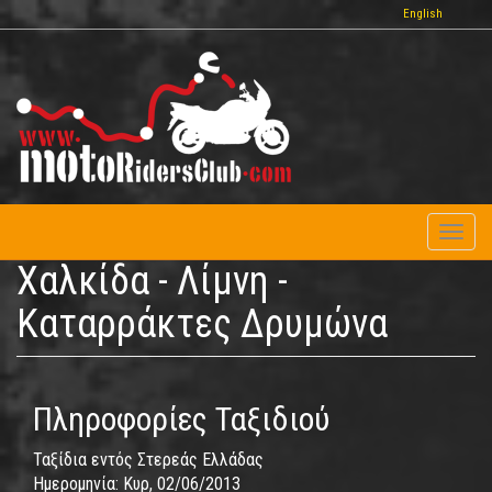
Παράκαμψη
English
προς
το
κυρίως
περιεχόμενο
Toggl
naviga
Χαλκίδα - Λίμνη -
Καταρράκτες Δρυμώνα
Πληροφορίες Ταξιδιού
Ταξίδια εντός Στερεάς Ελλάδας
Ημερομηνία:
Κυρ, 02/06/2013