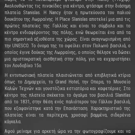
Ακολουθώντας τις πινακίδες για κέντρο, φτάσαμε στην διάσημη
πλατεία Stanislas. Η Nancy ήταν η πρωτεύουσα του παλιού
δουκάτου της Λωρραίνης. Η Place Slanislas αποτελεί μια από τις
πρώτες πλατείες της Γαλλίας και είναι το σύμβολο και το
κέντρο ενδιαφέροντος της πόλης, ενώ θεωρείται ένα από τα
πιο σημαντικά αξιοθέατα της χώρας. Είναι αναγνωρισμένη από
την UNESCO. Το όνομα της το οφείλει στον Πολωνό βασιλιά, ο
οποίος έγινε δούκας της Λωρραίνης, ο οποίος θέλησε να δώσει
μια αριστοκρατική αισθητική στην πόλη, για να ευχαριστήσει
τον Λουδοβίκο 15ο.
Η εντυπωσιακή πλατεία πλαισιώνεται από επιβλητικά κτίρια
όπως το Δημαρχείο, το Grand Hotel, την Οπερα, το Μουσείο
Καλών Τεχνών και γουστόζικα εστιατόρια και καφετέριες. Στο
κέντρο της πλατεία σκέκεται το άγαλμα του βασιλιά Slanitlas
από το 1831, στην θέση ενός παλιότερου του Γάλλου βασιλιά,
που εξαφανίστηκε κατά την Επανάσταση. Χαρακτηριστικό της
πλατείας είναι τα περίτεχνα, χρυσαφί βαμμένα, σιδερένια
κάγκελα.
Αφού μείναμε για αρκετή ώρα να την φωτογραφίζουμε και να