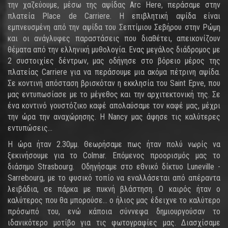
την χαζεύουμε, μέσω της αψίδας Arc Here, περάσαμε στην
πλατεία Place de Carriere. H επιβλητική αψίδα είναι
εμπνευσμένη από την αψίδα του Σεπτίμιου Σεβήρου στην Ρώμη
και οι ανάγλυφες παραστάσεις που διαθέτει, απεικονίζουν
θέματα από την ελληνική μυθολογία. Ενας μεγάλος διάδρομος με
2 συστοιχίες δέντρων, μας οδήγησε στο βόρειο μέρος της
πλατείας Carriere για να περάσουμε μια ακόμα πέτρινη αψίδα.
Σε κοντινή απόσταση βρισκόταν η εκκλησία του Saint Epve, που
μας εντυπωσίασε με το μέγεθος και την αρχιτεκτονική της. Σε
ένα κοντινό γουστόζικο καφέ απολαύσαμε τον καφέ μας, μέχρι
την ώρα την αναχώρησης. Η Nancy μας άφησε τις καλύτερες
εντυπώσεις...
Η ώρα ήταν 2.30μμ. Θεωρήσαμε πως ήταν πολύ νωρίς να
ξεκινήσουμε για το Colmar. Επόμενος προορισμός μας το
διάσημο Strasbourg. Οδηγήσαμε στο εθνικό δίκτυο Luneville -
Sarrebourg, με το φυσικό τοπίο να εναλλάσεται από απέραντα
λειβάδια, σε πάρκα με πυκνή βλάστηση. Ο καιρός ήταν ο
καλύτερος που θα μπορούσε... ο ήλιος μας έδειχνε το καλύτερο
πρόσωπό του, ενώ κάποια σύννεφα δημιουργούσαν το
ιδανικότερο μοτίβο για τις φωτογραφίες μας. Διασχίσαμε