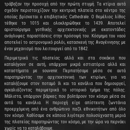
τράβηξαν την προσοχή από την πρώτη στιγμή. Τα κτίρια αυτά
σχεδόν περιστοιχίζουν την κεντρική πλατεία στο κέντρο της
οποίας βρίσκεται ο επιβλητικός Cathedrale. Ο θεμέλιος λίθος
τέθηκε το 1015 και ολοκληρώθηκε το 1439. Αποτελεί
αριστούργημα γοτθικής αρχιτεκτονικής με εκατοντάδες
ανάγλυφες παραστάσεις στην πρόσοψή του. Κόσμημα του ναού
αποτελεί το αστρονομικό ρολόι, κατασκευή της Αναγέννησης με
έναν μηχανισμό που λειτουργεί από το 1842.
Περιμετρικά τις πλατείας αλλά και στα σοκάκια που
καταλήγουν σε αυτή, υπάρχουν μικρά εστιατόρια αλλά και
καταστήματα με souvenir. Περπατήσαμε μέσα σε αυτά
παρατηρώντας την αρχιτεκτονική των κτιρίων, για να
καταλήξουμε στον ποταμό Ιλ και τα κανάλια που δημιουργεί,
αγκαλιάζοντας περιμετρικά το ιστορικό τμήμα της πόλης.
Μάλιστα, υπάρχουν βάρκες που βολτάρουν τον κόσμο μέσα σε
αυτά τα κανάλια. Η περιοχή είχε απίστευτη ζωντάνια
προερχόμενη από ένα ανθρώπινο παζλ εθνικοτήτων από όλο
τον κόσμο. Καθίσαμε σε κάποια λιγότερο πολυσύχναστη μεριά
της πλατείας παρατηρώντας τον κόσμο, με την ώρα να περνάει
χωρίς να το καταλάβουμε.