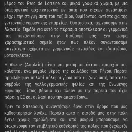
μέρος του Parc de Lorraine και μικρά γραφικά χωριά, με μια
διαφορετική αρχιτεκτονική με αυτή που είχαμε συναντήσει
μέχρι την στιγμή αυτή του ταξιδιού, θυμίζοντας αντίστοιχα της
γειτονικής γερμανικής επαρχίας. Ουσιαστικά, περνούσαμε στην
Αλσατία. Σημάδι για αυτό το πέρασμα αποτέλεσαν οι γερμανικά
που συναντούσαμε στην διαδρομή μας. Ενα ακόμα
χαρακτηριστικό σημείο ήταν πως πλέον συναντούσαμε
συχνότερα οχήματα με γερμανικές πινακίδες και ιδιαιτέρως
μοτοσικλέτες.
Η Alsace (Ασαλτία) είναι μια μικρή σε έκταση επαρχία που
καλύπτει ένα μεγάλο μέρος της κοιλάδας του Ρήνου. Παρότι
προκλήθηκαν πολλοί πόλεμοι γύρω από τη ζώνη αυτή, αποτελεί
σύμβολο της γαλλογερμανικής φιλίας και της Ενωμένης
Ευρώπης... ίσως βέβαια όχι πλεον με την πορεία που έχει
πάρει η ΕΕ και οι λαοί που την απαρτίζουν...
Πριν το Strasbourg συναντήσαμε έργα στον δρόμο που μας
καθυστέρησαν λιγάκι. Παρόλα αυτά η είσοδό μας στην πόλη
έγινε χωρίς προβλήματα και από μακρυά μπορούσαμε να
διακρίνουμε τον επιβλητικό καθεδρικό της πόλης που ξεχώριζε