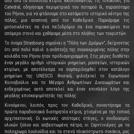
από όλα τα υπόλοιπα κτίρια. Ακολουθώντας τις πινακίδες για
Catedral, οδηγήσαμε περιμετρικά του ποταμού Ιλ, παραπόταμο
του Ρήνου, για να φτάσουμε στο κατάμεστο ιστορικό κέντρο της
πόλης, μια αναπνοή από τον Καθεδρικό. Παρκάραμε τις
μοτοσικλέτες σε ένα πεζοδρόμιο σε ένα παρακείμενο πιο
απόμερο στενό και χαθήκαμε μέσα στο πλήθος των τουριστών.
Το όνομα Strasbourg σημαίνει η "Πόλη των Δρόμων", δείχνοντας
ότι από πολύ παλιά η ανάπτυξη της συγκεκριμένης πόλης στην
κοιλάδα του Ρήνου ήταν προδιαγεγραμμένη. Στις μέρες διαθέτει
έναν μεγάλο αριθμό ιστορικών μνημείων, μουσείων, ιστορικών
κτιρίων, με αποτέλεσμα να συμπεριληφθεί στον κατάλογο
μνημείων της UNESCO. Φυσικά, φιλοξενεί το Ευρωπαικό
Κοινοβούλιο και το Μέγαρο Ανθρωπίνων Δικαιωμάτων και
ενδεχομένως αυτό αποτελεί και έναν επιπλέον λόγο της
μεγάλης επισκεψιμότητάς της πόλης.
Κινούμενοι, λοιπόν, προς τον Καθεδρικό, συναντήσαμε τα
πρώτα παραδοσιακά διατηρητέα κτίρια, χτισμένα με την τοπική
αρχιτεκτονική. Οι κωνικές απότομες στέγες, ο συνδυασμός
υλικών ξύλου και ασβεστωμένη πέτρα, οι ζαρντινιέρες με τα
πολύχρωμα λουλούδια και τα στενά πλακόστρωτα σοκάκια, μας