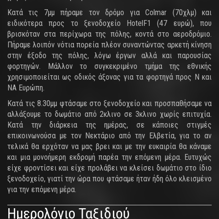
Κατά τις 7μμ πήραμε τον δρόμο για Colmar (70χλμ) και
ειδικότερα προς το ξενοδοχείο HotelF1 (47 ευρώ), που
βρισκόταν στα περίχωρα της πόλης, κοντά στο αεροδρόμιο.
Πήραμε λοιπόν νότια πορεία πλέον συναντώντας αρκετή κίνηση
στην έξοδο της πόλης, λόγω έργων αλλά και παρουσίας
φορτηγών. Μάλλον το συγκεκριμένο τμήμα της εθνικής
χρησιμοποιείται ως οδικός άξονας για τα φορτηγά προς Ν και
ΝΑ Ευρώπη.
Κατά τις 8.30μμ φτάσαμε στο ξενοδοχείο και προσπαθήσαμε να
αλλάξουμε το δωμάτιο από 2κλινο σε 3κλινο χωρίς επιτυχία.
Κατά την διάρκεια της ημέρας, σε κάποιες στιγμές
επικοινωνούσα με τον Νεκτάριο από την Ελβετία, για το αν
τελικά θα ερχόταν να μας βρει και με την ευκαιρία θα κάναμε
και μια μονοήμερη εκδρομή παρέα την επόμενη μέρα. Ευτυχώς
είχε φροντίσει και είχε προλάβει να κλείσει δωμάτιο στο ίδιο
ξενοδοχείο, γιατί την ώρα που φτάσαμε ήταν ήδη όλο κλεισμένο
για την επόμενη μέρα.
Ημερολόγιο Ταξιδιού