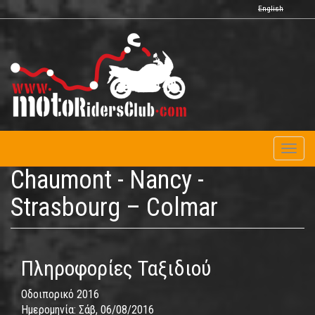
Παράκαμψη
English
προς
το
κυρίως
περιεχόμενο
Toggl
naviga
Chaumont - Nancy -
Strasbourg – Colmar
Πληροφορίες Ταξιδιού
Οδοιπορικό 2016
Ημερομηνία:
Σάβ, 06/08/2016