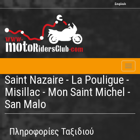
Παράκαμψη
English
προς
το
κυρίως
περιεχόμενο
Toggl
naviga
Saint Nazaire - La Pouligue -
Misillac - Mon Saint Michel -
San Malo
Πληροφορίες Ταξιδιού