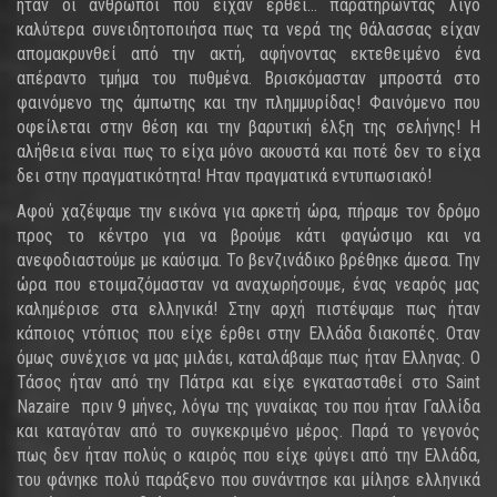
ήταν οι άνθρωποι που είχαν έρθει... παρατηρώντας λίγο
καλύτερα συνειδητοποιήσα πως τα νερά της θάλασσας είχαν
απομακρυνθεί από την ακτή, αφήνοντας εκτεθειμένο ένα
απέραντο τμήμα του πυθμένα. Βρισκόμασταν μπροστά στο
φαινόμενο της άμπωτης και την πλημμυρίδας! Φαινόμενο που
οφείλεται στην θέση και την βαρυτική έλξη της σελήνης! Η
αλήθεια είναι πως το είχα μόνο ακουστά και ποτέ δεν το είχα
δει στην πραγματικότητα! Ηταν πραγματικά εντυπωσιακό!
Αφού χαζέψαμε την εικόνα για αρκετή ώρα, πήραμε τον δρόμο
προς το κέντρο για να βρούμε κάτι φαγώσιμο και να
ανεφοδιαστούμε με καύσιμα. Το βενζινάδικο βρέθηκε άμεσα. Την
ώρα που ετοιμαζόμασταν να αναχωρήσουμε, ένας νεαρός μας
καλημέρισε στα ελληνικά! Στην αρχή πιστέψαμε πως ήταν
κάποιος ντόπιος που είχε έρθει στην Ελλάδα διακοπές. Οταν
όμως συνέχισε να μας μιλάει, καταλάβαμε πως ήταν Ελληνας. Ο
Τάσος ήταν από την Πάτρα και είχε εγκατασταθεί στο Saint
Nazaire πριν 9 μήνες, λόγω της γυναίκας του που ήταν Γαλλίδα
και καταγόταν από το συγκεκριμένο μέρος. Παρά το γεγονός
πως δεν ήταν πολύς ο καιρός που είχε φύγει από την Ελλάδα,
του φάνηκε πολύ παράξενο που συνάντησε και μίλησε ελληνικά