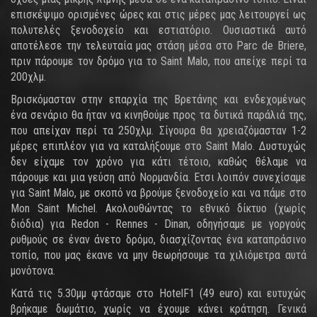
επισκέψιμο ορισμένες ώρες και στις μέρες μας λειτουργεί ως
πολυτελές ξενοδοχείο και εστιατόριο. Ουσιαστικά αυτό
αποτέλεσε την τελευταία μας στάση μέσα στο Parc de Briere,
πριν πάρουμε τον δρόμο για το Saint Malo, που απείχε περί τα
200χλμ.
Βρισκόμασταν στην επαρχία της Βρετάνης και ενδεχομένως
ένα σενάριο θα ήταν να κινηθούμε προς τα δυτικά παράλιά της,
που απείχαν περί τα 250χλμ. Σίγουρα θα χρειαζόμασταν 1-2
μέρες επιπλέον για να καταλήξουμε στο Saint Malo. Δυστυχώς
δεν είχαμε τον χρόνο για κάτι τέτοιο, καθώς θέλαμε να
πάρουμε και μια γεύση από Νορμανδία. Ετσι λοιπόν συνεχίσαμε
για Saint Malo, με σκοπό να βρούμε ξενοδοχείο και να πάμε στο
Mon Saint Michel. Ακολουθώντας το εθνικό δίκτυο (χωρίς
διόδια) για Redon - Rennes - Dinan, οδηγήσαμε με γοργούς
ρυθμούς σε έναν άνετο δρόμο, διασχίζοντας ένα καταπράσινο
τοπίο, που μας έκανε να μην θεωρήσουμε τα χιλιόμετρα αυτά
μονότονα.
Κατά τις 5.30μμ φτάσαμε στο HotelF1 (49 euro) και ευτυχώς
βρήκαμε δωμάτιο, χωρίς να έχουμε κάνει κράτηση. Γενικά