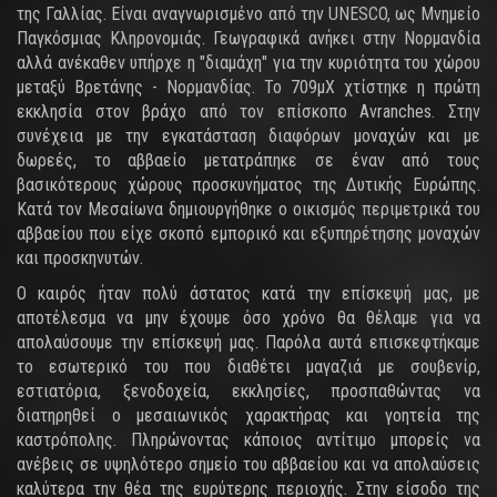
της Γαλλίας. Είναι αναγνωρισμένο από την UNESCO, ως Μνημείο
Παγκόσμιας Κληρονομιάς. Γεωγραφικά ανήκει στην Νορμανδία
αλλά ανέκαθεν υπήρχε η "διαμάχη" για την κυριότητα του χώρου
μεταξύ Βρετάνης - Νορμανδίας. Το 709μΧ χτίστηκε η πρώτη
εκκλησία στον βράχο από τον επίσκοπο Avranches. Στην
συνέχεια με την εγκατάσταση διαφόρων μοναχών και με
δωρεές, το αββαείο μετατράπηκε σε έναν από τους
βασικότερους χώρους προσκυνήματος της Δυτικής Ευρώπης.
Κατά τον Μεσαίωνα δημιουργήθηκε ο οικισμός περιμετρικά του
αββαείου που είχε σκοπό εμπορικό και εξυπηρέτησης μοναχών
και προσκηνυτών.
Ο καιρός ήταν πολύ άστατος κατά την επίσκεψή μας, με
αποτέλεσμα να μην έχουμε όσο χρόνο θα θέλαμε για να
απολαύσουμε την επίσκεψή μας. Παρόλα αυτά επισκεφτήκαμε
το εσωτερικό του που διαθέτει μαγαζιά με σουβενίρ,
εστιατόρια, ξενοδοχεία, εκκλησίες, προσπαθώντας να
διατηρηθεί ο μεσαιωνικός χαρακτήρας και γοητεία της
καστρόπολης. Πληρώνοντας κάποιος αντίτιμο μπορείς να
ανέβεις σε υψηλότερο σημείο του αββαείου και να απολαύσεις
καλύτερα την θέα της ευρύτερης περιοχής. Στην είσοδο της