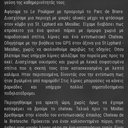
γεύση της καθημερινότητάς τους.
Αφήσαμε το Le Pouliguer με προορισμό το Parc de Briere.
Διασχίσαμε μια περιοχή με μικρές αλυκές μέχρι να φτάσουμε
στον κόμβο για St. Lyphard και Missillac. Είχαμε διαβάσει πως
επρόκειτο για ένα φυσικό πάρκο με όμορφα χωριά με
παραδοσιακά σπίτια, λίμνες και ένα εντυπωσιακό Chateau.
Οδηγήσαμε με την βοήθεια του GPS στον άξονα για St.Lyphard -
Missillac, χωρίς να ακολουθούμε ακριβώς τις οδηγίες. Οπου
βλέπαμε πως υπήρχαν λίμνες αλλάζαμε την πορεία μας προς τα
εκεί. Διασχίσαμε οικισμούς και χωριά με λευκά σοφατισμένα
σπίτια που η σκεπή τους ήταν κατασκευασμένη με λεπτά
καλάμια. Ηταν περιποιημένα, δίνοντάς σου την εντύπωση πως
ήταν βγαλμένα από παραμύθι! Στις λίμνες μπορούσες να κάνεις
βαρκάδες και υπήρχαν πολλοί σηματοδοτημένοι
ποδηλατόδρομοι.
Περιηγηθήκαμε για αρκετή ώρα, χωρίς όμως να έχουμε
καταφέρει να βρούμε το chateau. Τελικά πριν το Misillac
βρεθήκαμε στην είσοδο του εντυπωσιακής έπαυλης Chateau de
la Bretesche. Πρόκειται για έναν καλοσυντημένο πύργο, στις
όχθες μιας μικρής λίμνης μέσα σε ένα καταπράσινο τοπίο. Είναι