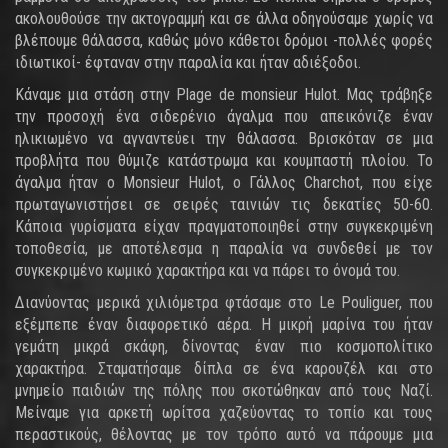
ακολουθούσε την ακτογραμμή και σε άλλα οδηγούσαμε χωρίς να
βλέπουμε θάλασσα, καθώς μόνο κάθετοι δρόμοι -πολλές φορές
ιδιωτικοί- έφταναν στην παραλία και ήταν αδιέξοδοι.
Κάναμε μια στάση στην Plage de monsieur Hulot. Μας τράβηξε
την προσοχή ένα σιδερένιο άγαλμα που απεικόνιζε έναν
ηλικιωμένο να αγναντεύει την θάλασσα. Βρισκόταν σε μια
προβλήτα που θύμιζε κατάστρωμα και κουμπαστή πλοίου. Το
άγαλμα ήταν ο Monsieur Hulot, o Γάλλος Charchot, που είχε
πρωταγωνιστήσει σε σειρές ταινιών τις δεκατίες 50-60.
Κάποια γυρίσματα είχαν πραγματοποιηθεί στην συγκεκριμένη
τοποθεσία, με αποτέλεσμα η παραλία να συνδεθεί με τον
συγκεκριμένο κωμικό χαρακτήρα και να πάρει το όνομά του.
Διανύοντας μερικά χιλιόμετρα φτάσαμε στο Le Pouliguer, που
εξέμπεπε έναν διαφορετικό αέρα. Η μικρή μαρίνα του ήταν
γεμάτη μικρά σκάφη, δίνοντας έναν πιο κοσμοπολίτικο
χαρακτήρα. Σταματήσαμε δίπλα σε ένα καρουζέλ και στο
μνημείο παιδιών της πόλης που σκοτώθηκαν από τους Ναζί.
Μείναμε για αρκετή ωρίτσα χαζεύοντας το τοπίο και τους
περαστικούς, θέλοντας με τον τρόπο αυτό να πάρουμε μια