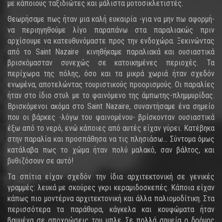
με κάποιους ταξιδιώτες και μάλιστα μοτοσικλετιστές.
Θεωρήσαμε πως ήταν μια καλή ευκαιρία -για να μην πω αφορμή-
να περιηγηθούμε λίγο παραπάνω στα παραλιακώς πριν
αρχίσουμε να κατευθυνόμαστε προς την ενδοχώρα. Ξεκινώντας
από το Saint Nazaire κινηθήκαμε παραλιακά και ουσιαστικά
βρισκόμασταν συνεχώς σε κατοικημένες περιοχές. Τα
περίχωρα της πόλης, όσο και τα μικρά χωριά ήταν σχεδόν
ενωμένα, αποτελώντας τουριστικούς προορισμούς. Οι παραλίες
ήταν στο ίδιο στυλ με το φαινόμενο της άμπωτης-πλημμυρίδας.
Βρισκόμενοι ακόμα στο Saint Nazaire, συναντήσαμε ένα σημείο
που οι βάρκες -λόγω του φαινομένου- βρίσκονταν ουσιαστικά
έξω από το νερό, ενώ κάποιες από αυτές είχαν γύρει. Κατέβηκα
στην παραλία και προσπάθησα να τις πλησιάσω... Σύντομα όμως
κατάλαβα πως το χώμα ήταν πολύ μαλακό, σαν βάλτος, και
βυθιζόσουν σε αυτό!
Τα σπίτια είχαν σχεδόν την ίδια αρχιτεκτονική σε γενικές
γραμμές: λευκά με σκούρες γκρι κεραμιδοσκεπές. Κάποια είχαν
κάπως πιο μοντέρνα αρχιτεκτονική και άλλα παλιομοδίτικη. Στα
περισσότερα τα παράθυρα, κάγκελα και κουφώματα ήταν
βαμμένα σε αποχρώσεις του μπλε. Σε πολλά σημεία ο δρόμος