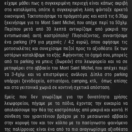
είχαμε μάθει πως η συγκεκριμένη περιοχή είναι κάπως ακριβή
στα καταλύματα, οπότε η συγκεκριμένη λύση φάνταζε αρκετά
οικονομική. Τακτοποιήσαμε τα πράγματά μας και κατά τις 6.30μμ
ξεκινήσαμε για το Mont Saint Michel, που απήχε περί τα 50χλμ.
Περίπου μετά από 30 λεπτά αντικρίζαμε από μακριά την
εντυπωσιακή αυτή καστρόπολη! Πλησιάζοντας, συναντήσαμε
ένα parking (P9 για μηχανές / 4.2 ευρώ), όπου αφήσαμε τις
μοτοσικλέτες και συνεχίσαμε πεζοί προς το αξιοθέατο. Εκ των
υστέρων καταλάβαμε τα εξής: Αφήνοντας το όχημά σου, μπορείς
από το parking να μπεις (δωρεάν) στο λεωφορείο και να σε
μεταφέρει στο αββαείο του Mont Saint Michel, που απέχει περί
τα 3-4χλμ. και να επιστρέψεις ανάλογα. Δίπλα στο parking
υπάρχει ξενοδοχείο, εστιατόριο, camping, κτλ, όπως επίσης
και στα γειτονικά χωριά σε κοντινή σχετικά απόσταση.
Εμείς που δεν γνωρίζαμε για την δυνατότητα χρήσης
λεωφορείου, πήγαμε με τα πόδια, έχοντας την ευκαιρία να
απολαύσουμε την θέα της καστρόπολης από μακριά και κοντά. Η
σύνθεση του γρανιτένιου βράχου με το μεσαιωνικό αββαείο
στην κορυφή του και τον κόλπο με το πασίγνωστο φαινόμενο
της παλίρροιας είναι ένα από τα πιο αναγνωρίσιμα αξιοθέατα