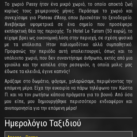
Το χωριό Passy ήταν ένα μικρό χωριό, το οποίο αποκτά ζωή
κυρίως τους χειμερινούς μήνες. Περάσαμε το χωριό και
συνεχίσαμε για Plateau d'Assy, οπου βρισκόταν το ξενοδοχείο.
Ανεβήκαμε υψομετρικά σε ένα σημείο που προσέφερε
εκπληκτική θέα της περιοχής. To Hotel Le Turism (50 ευρώ), το
είχαμε βρει ως οικονομική λύση στην περιοχή, σε σχέση φυσικά
με τα υπόλοιπα. Ηταν παλιομοδίτικο αλλά συμπαθητικό.
Προφανώς την περιόδο αυτή υπολειτουργεί, όπως και το
υπόλοιπο χωριό, που δεν συναντήσαμε άνθρωπο, εκτός από μια
γριούλα και την κοπέλα στην ρεσεψιόν, η οποία μολις μας
έδωσε τα κλειδιά, έγινε καπνός!
Αράξαμε στο δωμάτιο, φάγαμε, χαλαρώσαμε, περιμένοντας την
επόμενη μέρα. Είχα την ευκαιρία να πάρω τηλέφωνο τον Κώστα
Π. και να τον ρωτήσω κάποια πράγματα για το βουνό. Από όσα
μου είπε, μου δημιουργήθηκε περισσότερο ενδιαφέρον και
ανυπομονησία για την επόμενη μέρα!
Ημερολόγιο Ταξιδιού