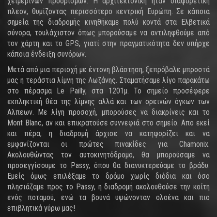
χειμερινών προορισμών. Η αρχιτεκτονική ήταν διαφορετική
πλεον, θυμίζοντας περισσότερο κεντρική Ευρώπη. Σε κάποια
σημεία της διαδρομής κινηθήκαμε πολύ κοντά στα Ελβετικά
σύνορα, τουλάχιστον όπως μπορούσαμε να αντιληφθούμε από
τον χάρτη και το GPS, γιατί στην πραγματικότητα δεν υπήρχε
κάποια ένδειξη συνόρων.
Μετά από μια περιοχή με έντονη βλάστηση, ξεπρόβαλε μπροστά
μας η τεράστια λίμνη της Λωζάνης. Σταματήσαμε λίγο παρακάτω
στο πέρασμα Le Pailly, στα 1201μ. Το σημείο προσέφερε
εκπληκτική θέα της λίμνης αλλά και των ορεινών όγκων των
Αλπεων. Με λίγη προσοχή, μπορούσες να διακρίνεις και το
Mont Blanc, αν και επικρατούσε συννεφιά στο σημείο. Απο εκεί
και πέρα, η διαδρομή άρχισε να κατηφορίζει και να
εμφανίζονται οι πρώτες πινακίδες για Chamonix.
Ακολουθώντας τον αυτοκινητόδρομο, θα μπορούσαμε να
προσεγγίσουμε το Passy, όπου θα διανυκτερεύαμε το βράδυ.
Εμείς όμως επιλέξαμε το δρόμο χωρίς διόδια και όσο
πλησιάζαμε προς το Passy, η διαδρομή ακολουθούσε την κοίτη
ενός ποταμού, ενώ τα βουνά υψώνονταν ολοένα και πιο
επιβλητικά γύρω μας!