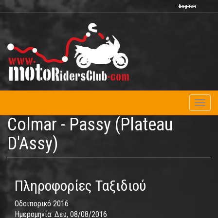
Παράκαμψη
English
προς
το
κυρίως
περιεχόμενο
Toggl
naviga
Colmar - Passy (Plateau
D'Assy)
Πληροφορίες Ταξιδιού
Οδοιπορικό 2016
Ημερομηνία:
Δευ, 08/08/2016