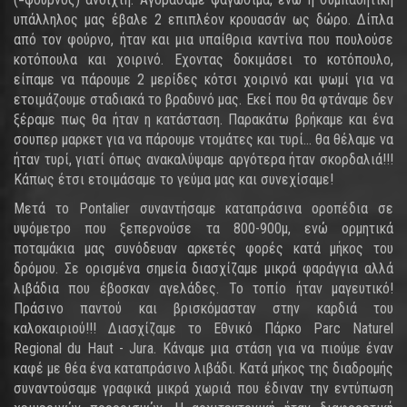
υπάλληλος μας έβαλε 2 επιπλέον κρουασάν ως δώρο. Δίπλα
από τον φούρνο, ήταν και μια υπαίθρια καντίνα που πουλούσε
κοτόπουλα και χοιρινό. Εχοντας δοκιμάσει το κοτόπουλο,
είπαμε να πάρουμε 2 μερίδες κότσι χοιρινό και ψωμί για να
ετοιμάζουμε σταδιακά το βραδυνό μας. Εκεί που θα φτάναμε δεν
ξέραμε πως θα ήταν η κατάσταση. Παρακάτω βρήκαμε και ένα
σουπερ μαρκετ για να πάρουμε ντομάτες και τυρί... θα θέλαμε να
ήταν τυρί, γιατί όπως ανακαλύψαμε αργότερα ήταν σκορδαλιά!!!
Κάπως έτσι ετοιμάσαμε το γεύμα μας και συνεχίσαμε!
Μετά το Pontalier συναντήσαμε καταπράσινα οροπέδια σε
υψόμετρο που ξεπερνούσε τα 800-900μ, ενώ ορμητικά
ποταμάκια μας συνόδευαν αρκετές φορές κατά μήκος του
δρόμου. Σε ορισμένα σημεία διασχίζαμε μικρά φαράγγια αλλά
λιβάδια που έβοσκαν αγελάδες. Το τοπίο ήταν μαγευτικό!
Πράσινο παντού και βρισκόμασταν στην καρδιά του
καλοκαιριού!!! Διασχίζαμε το Εθνικό Πάρκο Parc Naturel
Regional du Haut - Jura. Κάναμε μια στάση για να πιούμε έναν
καφέ με θέα ένα καταπράσινο λιβάδι. Κατά μήκος της διαδρομής
συναντούσαμε γραφικά μικρά χωριά που έδιναν την εντύπωση