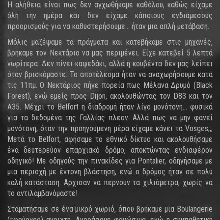
Η αλήθεια είναι πως δεν αγχωθήκαμε καθόλου, καθώς είχαμε
όλη την ημέρα και δεν είχαμε κάποιους ενδιάμεσους
προορισμούς για να καθυστερήσουμε... ήταν μια απλή μετάβαση.
Μόλις μαζέψαμε τα πράγματα και κατεβήκαμε στις μηχανές,
βρήκαμε τον Νεκτάριο να μας περιμένει. Είχε κατεβεί 5 λεπτά
νωρίτερα. Δεν πίνει καφεδάκι, αλλά η κουβέντα δεν μας λείπει
όταν βρισκόμαστε. Το αποτέλεσμα ήταν να αναχωρήσουμε κατά
τις 11πμ. Ο Νεκτάριος πήγε πορεία πως Μέλανα Δρυμό (Black
Forest), ενώ εμείς προς Dijon, ακολουθώντας τον D83 και τον
Α35. Μέχρι το Belfort η διαδρομή ήταν λίγο μονότονη... φυσικά
για τα δεδομένα της Γαλλίας πλεον. Αλλά πως να μην φανεί
μονότονη, όταν την προηγούμενη μέρα είχαμε κάνει τα Vosges;;;
Μετά το Belfort, αφήσαμε το εθνικό δίκτυο και ακολουθήσαμε
ένα δευτερεύον επαρχιακό δρόμο, αποκτώντας ενδιαφέρον
οδηγικό! Με οδηγούς την πινακίδες για Pontalier, οδηγήσαμε με
μια περιοχή με έντονη βλάστηση, ενώ ο δρόμος ήταν σε πολύ
καλή κατάσταση. Αρχισαν να περνούν τα χιλιόμετρα, χωρίς να
το αντιλαμβανόμαστε!
Σταματήσαμε σε ένα μικρό χωριό, όπου βρήκαμε μια Boulangerie
(=φούρνος) ανοιχτή. Αγοράσαμε φαγώσιμα, ενώ η συμπαθητική