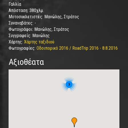
Γαλλία
Απόσταση:
380χλμ.
Μοτοσυκλετιστές:
Μανώλης, Στράτος
Συναναβάτες:
-
Φωτογράφοι:
Μανώλης, Στράτος
Συγγραφείς:
Μανώλης
Χάρτης:
Χάρτης ταξιδιού
Φωτογραφίες:
Οδοιπορικό 2016 / RoadTrip 2016 - 8.8.2016
Αξιοθέατα
3