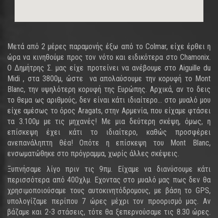
Μετά από 2 μέρες παραμονής έξω από το Colmar, είχε έρθει η
ώρα να κινηθούμε προς τον νότο και ειδικότερα στο Chamonix.
Ο Δημήτρης Σ. μας είχε προτείνει να ανέβουμε στο Aiguille du
Midi , στα 3800μ, ώστε να απολαύσουμε την κορυφή το Mont
Blanc, την υψηλότερη κορυφή της Ευρώπης. Αρχικά, αν το δεις
το θεμα ως αριθμούς, δεν είναι κάτι ιδιαίτερο... στο μυαλό μου
είχε αμέσως το όρος Aragats, στην Αρμενία, που είχαμε φτάσει
τα 3.100μ με τις μηχανές! Με μια δεύτερη σκέψη, όμως, η
επίσκεψη έχει κάτι το ιδιαίτερο, καθώς προσφέρει
ανεπανάληπτη θέα! Οπότε η επίσκεψη του Mont Blanc,
ενσωματώθηκε στο πρόγραμμα, χωρίς άλλες σκέψεις.
Ξυπνήσαμε λίγο πριν τις 9πμ. Είχαμε να διανύσουμε κάτι
περισσότερα από 400χλμ. Εχοντας στο μυαλό μας πως δεν θα
χρησιμοποιούσαμε τους αυτοκινητόδρομους, με βάση το GPS,
υπολογίζαμε περίπου 7 ώρες μέχρι τον προορισμό μας. Αν
βάζαμε και 2-3 στάσεις, τότε θα ξεπερνούσαμε τις 8.30 ώρες.