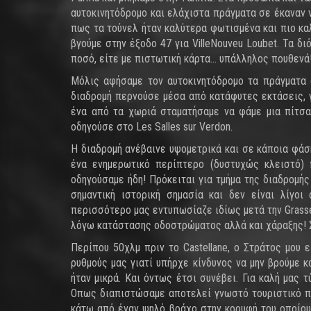
αυτοκινητόδρομο και ελάχιστα πράγματα σε έκαναν ν
πως τα τούνελ ήταν καλύτερα φωτισμένα και πιο καλ
βγούμε στην έξοδο 47 για VilleNouveu Loubet. Τα δ
ποσό, είτε με πιστωτική κάρτα... υπάλληλος πουθενά
Μόλις αφήσαμε τον αυτοκινητόδρομο τα πράγματα 
διαδρομή περνούσε μέσα από κατάφυτες εκτάσεις, 
ένα από τα χωριά σταματήσαμε να φάμε μια πίτσα
οδηγούσε στο Les Salles sur Verdon.
Η διαδρομή ανέβαινε υψομετρικά και σε κάποια φάσ
ένα ενημερωτικό περίπτερο (δυστυχώς κλειστό)
οδηγούσαμε ήδη! Πρόκειται για τμήμα της διαδρομή
σημαντική ιστορική σημασία και δεν είναι λίγοι
περισσότερο μας εντυπωσίαζε ιδίως μετά την Grasse
λόγω κατάστασης οδοστρώματος αλλά και χάραξης! Σ
Περίπου 50χλμ πριν το Castellane, ο Στράτος μου
ρυθμούς μας γιατί υπήρχε κίνδυνος να μην βρούμε κ
ήταν μικρά. Και όντως έτσι συνέβει. Για καλή μας 
Οπως διαπιστώσαμε αποτελεί γνωστό τουριστικό πρ
κάτω από έναν ψηλό βράχο στην κορυφή του οποίου 