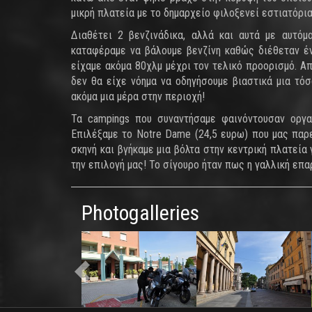
μικρή πλατεία με το δημαρχείο φιλοξενεί εστιατόρι
Διαθέτει 2 βενζινάδικα, αλλά και αυτά με αυτό
καταφέραμε να βάλουμε βενζίνη καθώς διέθεταν έ
είχαμε ακόμα 80χλμ μέχρι τον τελικό προορισμό. Α
δεν θα είχε νόημα να οδηγήσουμε βιαστικά μια τό
ακόμα μια μέρα στην περιοχή!
Τα campings που συναντήσαμε φαινόντουσαν οργα
Επιλέξαμε το Notre Dame (24,5 ευρω) που μας παρε
σκηνή και βγήκαμε μια βόλτα στην κεντρική πλατεία
την επιλογή μας! Το σίγουρο ήταν πως η γαλλική επα
Photogalleries