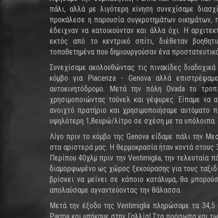
πάλι, αλλά με λιγότερη κίνηση συνεχίσαμε διασχ
προκάλεσε η παρουσία συγκροτημάτων οικημάτων, 
έδειχναν να κατοικούνταν και άλλα όχι. Η αρχιτ
εκτός από το κεντρικό σπίτι, διέθεταν βοηθητ
τοποθετημένα που δημιουργούσαν ένα προστατευτικό 
Συνεχίσαμε ακολουθώντας τις πινακίδες διαδοχικά γ
κόμβο για Piacenza - Genova αλλά επιστρέψαμ
αυτοκινητόδρομο. Μετά την πόλη Ovada το τρο
χρησιμοποιώντας τούνελ και γέφυρες. Είπαμε να 
ανοιχτό πρατήριο και χρησιμοποιήσαμε αυτόματο π
υψηλότερη 1,8ευρώ/λίτρο σε σχέση με τα υπόλοιπα.
Λίγο πριν το κόμβο της Genova είδαμε πάλι την Με
στα αριστερά μας. Η θερμοκρασία ήταν κοντά στους
Περίπου 40χλμ πριν την Ventimiglia, την τελευταία π
διαμορφωμένο ως χώρος ξεκούρασης για τους ταξιδι
βρίσκει να μείνει σε κάποιο κατάλυμα, θα μπορούσ
απολαύσαμε αγναντεύοντας την θάλασσα.
Μετά την έξοδο της Ventimiglia πληρώσαμε τα 34,5
Parma και μπήκαμε στην Γαλλία! Στα πρόσωπα και τω