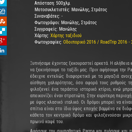
Απόσταση:
500χλμ.
Μοτοσυκλετιστές:
Μανώλης, Στράτος
Συναναβάτες:
-
Φωτογράφοι:
Μανώλης, Στράτος
Συγγραφείς:
Μανώλης
Χάρτης:
Χάρτης ταξιδιού
Φωτογραφίες:
Οδοιπορικό 2016 / RoadTrip 2016 - 
Ξυπνήσαμε έχοντας ξεκουραστεί αρκετά. Η αλήθεια ε
να ξεκινήσουμε το ταξίδι μας. Πριν αφήσουμε την P
έδειχνε εντελώς διαφορετικό με τα μαγαζιά ανοι
αίσθηση χαλαρότητας, όσο αφορά τους ρυθμούς τη
φιλοξενεί ένα τεράστιο ιστορικό κτίριο, ενώ μπρ
απεικονίζει έναν στρατιώτη. Στην ευρύτερη περιοχή
με ύφος κλασικό ιταλικό. Οι δρόμοι μπορεί να είνα
σπίτια είναι στο ίδιο ύφος εποχής βαμμένα σε διά
κάθετα τον κεντρικό δρόμο και φιλοξενούσαν μικ
πρωινό καφέ του.
Αφήσαμε την συμπαθητική Parma και πιάσαμε και πά