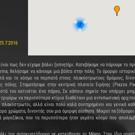
2
25.7.2016
ίναι πως δεν είχαμε βάλει ξυπνητήρι. Κατεβήκαμε να πάρουμε το πρ
arma, θελήσαμε να κάνουμε μια βόλτα στην πόλη. Το όμορφο ιστορικ
χτά και το κόσμο να περπατά στους πλακόστρωτους δρόμους, δίνο
ς πόλης. Σταματήσαμε στην κεντρική πλατεία Ειρήνης (Piazza Pa
οστά του εκτινέται ένα πάρκο, Σε κάποιο σημείο του υπάρχει μνη
 τριγύρω να περισσότερα κτίρια διαθέτουν μια εντυπωσιακή αρχιτεκ
ι πλακόστρωτοι, αλλά είναι πολύ καλά συντηρημένοι και γενικά καθ
φορα χρώματα, δινοντάς σου μια όμορφη αίσθηση. Μικροί πεζόδρομοι
ρά μαγαζάκια, που τα περισσότερα ήταν γεμάτα κόσμο που απολάμ
λι τον αυτοκινητόδρομο με κατεύθυνση το Milano. Στην ίδια μονοτ