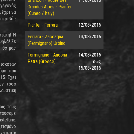
Briancon - Route des
11/08/2016
 γεγονός
Grandes Alpes - Pianfei
μέχρι να
(Cuneo / Italy)
 ακριβές
Pianfei - Ferrara
12/08/2016
ότατη! Η
Ferrara - Zaccagna
13/08/2016
ψηλά! Σε
(Fermignano) Urbino
, θα μας
Fermignano - Ancona -
14/08/2016
Patra (Greece)
εως
ρισκόταν
15/08/2016
όμο που
15. Εχει
αμε τόσο
λαυστική
πως τους
ντούσαμε
tellane.
χτισμένο
κή και η