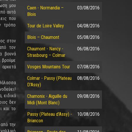
πωση μου
Caen - Normandia –
03/08/2016
από αυτά
Blois
λεις που
ν τρόπο
Tour de Loire Valley
04/08/2016
Blois – Chaumont
05/08/2016
θος στον
από τον
Chaumont - Nancy -
06/08/2016
α βουνά
Strasbourg – Colmar
α βρούμε
ν αρκετά
Vosges Mountains Tour
07/08/2016
Colmar - Passy (Plateau
08/08/2016
 θάλασσα
D'Assy)
νοδεύει!
, ειδικά
Chamonix - Aiguille du
09/08/2016
οιος δεν
Midi (Mont Blanc)
ι και το
Passy (Plateau d'Assy) -
10/08/2016
Briancon
 από την
 γαλλικό