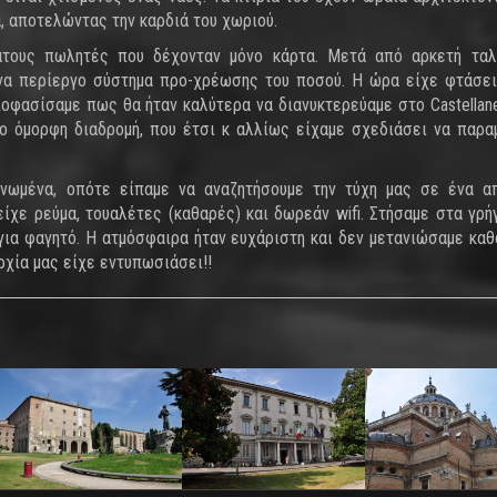
α, αποτελώντας την καρδιά του χωριού.
ματους πωλητές που δέχονταν μόνο κάρτα. Μετά από αρκετή τα
να περίεργο σύστημα προ-χρέωσης του ποσού. Η ώρα είχε φτάσει
ποφασίσαμε πως θα ήταν καλύτερα να διανυκτερεύαμε στο Castellan
σο όμορφη διαδρομή, που έτσι κ αλλίως είχαμε σχεδιάσει να παρα
νωμένα, οπότε είπαμε να αναζητήσουμε την τύχη μας σε ένα α
ίχε ρεύμα, τουαλέτες (καθαρές) και δωρεάν wifi. Στήσαμε στα γρή
 για φαγητό. Η ατμόσφαιρα ήταν ευχάριστη και δεν μετανιώσαμε καθ
ρχία μας είχε εντυπωσιάσει!!