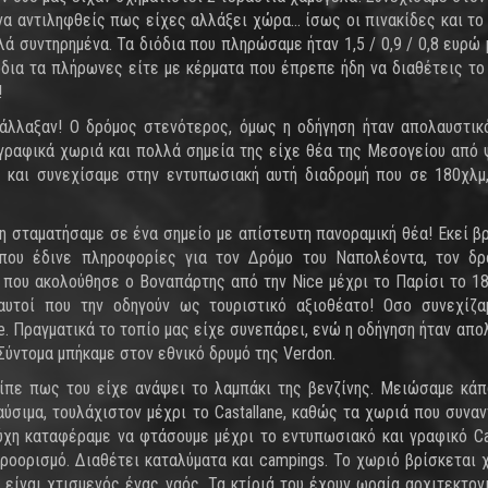
α αντιληφθείς πως είχες αλλάξει χώρα... ίσως οι πινακίδες και το
ά συντηρημένα. Τα διόδια που πληρώσαμε ήταν 1,5 / 0,9 / 0,8 ευρώ 
ιόδια τα πλήρωνες είτε με κέρματα που έπρεπε ήδη να διαθέτεις το
!
άλλαξαν! Ο δρόμος στενότερος, όμως η οδήγηση ήταν απολαυστικ
γραφικά χωριά και πολλά σημεία της είχε θέα της Μεσογείου από 
 και συνεχίσαμε στην εντυπωσιακή αυτή διαδρομή που σε 180χλμ
η σταματήσαμε σε ένα σημείο με απίστευτη πανοραμική θέα! Εκεί β
 που έδινε πληροφορίες για τον Δρόμο του Ναπολέοντα, τον δρ
ς που ακολούθησε ο Βοναπάρτης από την Nice μέχρι το Παρίσι το 18
 αυτοί που την οδηγούν ως τουριστικό αξιοθέατο! Οσο συνεχίζ
. Πραγματικά το τοπίο μας είχε συνεπάρει, ενώ η οδήγηση ήταν απο
ύντομα μπήκαμε στον εθνικό δρυμό της Verdon.
 είπε πως του είχε ανάψει το λαμπάκι της βενζίνης. Μειώσαμε κά
αύσιμα, τουλάχιστον μέχρι το Castallane, καθώς τα χωριά που συνα
τύχη καταφέραμε να φτάσουμε μέχρι το εντυπωσιακό και γραφικό Cas
οορισμό. Διαθέτει καταλύματα και campings. Το χωριό βρίσκεται 
είναι χτισμενός ένας ναός. Τα κτίριά του έχουν ωραία αρχιτεκτονι