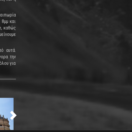
λαιπωρία
 8μμ και
e, καθώς
μείνουμε
πό αυτά.
γορα την
όλου για