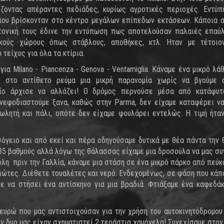
ίζοντας απέραντες πεδιάδες, κυρίως αγροτικές περιοχές. Εντύ
που βρίσκονταν στο κέντρο μεγάλων επίπεδων εκτάσεων. Κάποια 
εκτονική τους έδινε την εντύπωση πως αποτελούσαν παλαιές επαύ
ικούς χώρους όπως στάβλους, αποθήκες, κτλ. Ηταν με τέτοιο
τείχος για όλα τα κτίρια.
ια Milano - Piancenza - Genova - Ventamiglia. Κάναμε ένα μικρό λά
ε στο αντίθετο ρεύμα μια μικρή παρανομία χωρίς να βγούμε 
πίο άρχισε να αλλάζει! Ο δρόμος περνούσε μέσα από κατάφυτ
ανεφοδιαστούμε ξανα, καθώς στην Parma, δεν είχαμε καταφέρει ν
ωλητή και πάλι, οπότε δεν είχαμε φουλάρει εντελώς. Η τιμή ήτα
σόγειο και από εκεί και πέρα οδηγούσαμε δυτικά με θέα πάντα την
 35 βαθμούς αλλά λόγω της θάλασσας είχαμε μια δροσούλα να μας συ
όλη πριν την Γαλλία, κάναμε μια στάση σε ένα μικρό πάρκο από πεύκα
ώτες. Διέθετε τουαλέτες και νερό. Ενδεχομένως, σε φάση που κάπ
ε να στήσει ένα αντίσκηνο για μια βραδιά. Φτιάξαμε ένα καφεδάκ
 ευρώ που μας αντιστοιχούσαν για την χρήση του αυτοκινητόδρομου
ν δυο μας είχαν σχηματιστεί 2 τεράστια χαμόγελα! Συνεχίσαμε στον