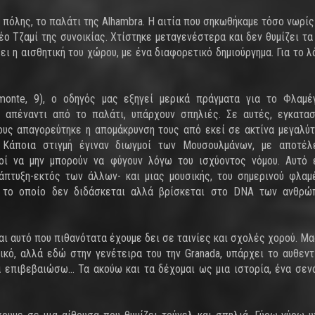
 πόλης, το παλάτι της Alhambra. Η αιτία που σηκωθήκαμε τόσο νωρίς
ο Τζαμί της συνοικίας. Χτίστηκε μεταγενέστερα και δεν θυμίζει τα
ει η αισθητική του χώρου, με ένα διαφορετικό δημιούργημα. Για το λ
monte, 9), ο οδηγός μας εξηγεί μερικά πράγματα για το Φλαμέ
 απέναντι από το παλάτι, υπάρχουν σπηλιές. Σε αυτές, εγκατα
ους απαγορεύτηκε η απομάκρυνση τους από εκεί σε ακτίνα μεγαλύ
ι. Κάποια στιγμή έγιναν διωγμοί των Μουσουλμάνων, με αποτέ
νοί να μην μπορούν να φύγουν λόγω του ισχύοντος νόμου. Αυτό
πτυξη-εκτός των άλλων- και μιας μουσικής, του σημερινού φλαμ
ο, το οποίο δεν διδάσκεται αλλά βρίσκεται στο DNA των ανθρ
ναι αυτό που πιθανότατα έχουμε δει σε ταινίες και σχολές χορού. Μα
κό, αλλά εδώ στην γενέτειρα του την Granada, υπάρχει το αυθεντ
επιβεβαιώσω... Τα ακούω και τα δέχομαι ως μια ιστορία, ένα σενά