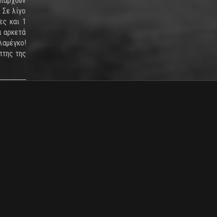
υπάρχουν
 Σε λίγο
ες και 1
ι αρκετά
λαμέγκο!
πτης της