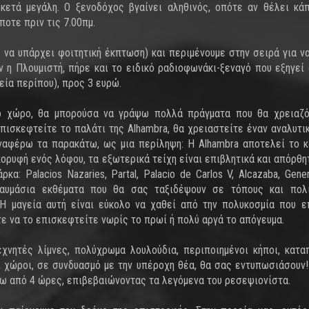
κετά μεγάλη. Ο ξενοδόχος βγαίνει αληθινός, οπότε αν θέλει κά
οτε πριν τις 7.00πμ.
 να υπάρχει φοιτητική έκπτωση) και περιμένουμε στην σειρά για ν
 η Πλουμιστή, πήρε και το ειδικό ραδιοφωνάκι-ξεναγό που εξηγεί
εία περίπου), προς 3 ευρώ.
νο χώρο, θα μπορούσα να γράψω πολλά πράγματα που θα χρειαζό
πισκεφτείτε το παλάτι της Alhambra, θα χρειαστείτε έναν αναλυτι
αναφέρω τα παρακάτω, ως μια περίληψη: Η Alhambra αποτελεί το 
ορυφή ενός λόφου, τα εξωτερικά τείχη είναι επιβλητικά και απόρθητ
: Palacios Nazaries, Partal, Palacio de Carlos V, Alcazaba, Genera
θαυμάσια εκθέματα που θα σας ταξιδέψουν σε τόπους και πολι
Η μαγεία αυτή είναι εύκολο να χαθεί από την πολυκοσμία που ε
τε να το επισκεφτείτε νωρίς το πρωί ή πολύ αργά το απόγευμα.
εχνητές λίμνες, πολύχρωμα λουλούδια, περιποιημένοι κήποι, κατα
χώροι, σε συνδυασμό με την υπέροχη θέα, θα σας εντυπωσιάσουν!
ω από 4 ώρες, επιβεβαιώνοντας τα λεγόμενα του ρεσεψιονίστα.