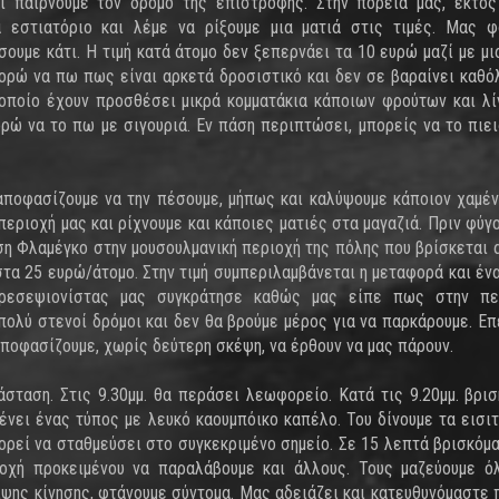
αι παίρνουμε τον δρόμο της επιστροφής. Στην πορεία μας, εκτό
 εστιατόριο και λέμε να ρίξουμε μια ματιά στις τιμές. Μας φ
σουμε κάτι. Η τιμή κατά άτομο δεν ξεπερνάει τα 10 ευρώ μαζί με μι
 μπορώ να πω πως είναι αρκετά δροσιστικό και δεν σε βαραίνει καθό
ο οποίο έχουν προσθέσει μικρά κομματάκια κάποιων φρούτων και λί
ορώ να το πω με σιγουριά. Εν πάση περιπτώσει, μπορείς να το πιει
αποφασίζουμε να την πέσουμε, μήπως και καλύψουμε κάποιον χαμένο
 περιοχή μας και ρίχνουμε και κάποιες ματιές στα μαγαζιά. Πριν φύγ
αση Φλαμέγκο στην μουσουλμανική περιοχή της πόλης που βρίσκεται 
στα 25 ευρώ/άτομο. Στην τιμή συμπεριλαμβάνεται η μεταφορά και ένα
 ρεσεψιονίστας μας συγκράτησε καθώς μας είπε πως στην πε
ολύ στενοί δρόμοι και δεν θα βρούμε μέρος για να παρκάρουμε. Επ
αποφασίζουμε, χωρίς δεύτερη σκέψη, να έρθουν να μας πάρουν.
σταση. Στις 9.30μμ. θα περάσει λεωφορείο. Κατά τις 9.20μμ. βρι
ένει ένας τύπος με λευκό καουμπόικο καπέλο. Του δίνουμε τα εισιτ
ρεί να σταθμεύσει στο συγκεκριμένο σημείο. Σε 15 λεπτά βρισκόμ
οχή προκειμένου να παραλάβουμε και άλλους. Τους μαζεύουμε ό
ιψης κίνησης, φτάνουμε σύντομα. Μας αδειάζει και κατευθυνόμαστε 