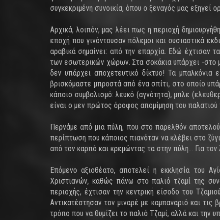
συγκεκριμένη συνοικία, όπου ο ξεναγός μας εξηγεί 
Αρχικά, λοιπόν, μας λέει πως η περιοχή δημιουργήθ
εποχή που γινόντουσαν πόλεμοι και ουσιαστικά εκδ
αραβικά σημαίνει: από την επαρχία. Εδώ έχτισαν τ
των εσωτερικών χώρων. Στα σοκάκια υπάρχει -στο μ
δεν υπάρχει αποχετευτικό δίκτυο! Τα μπαλκόνια 
βρισκόμαστε μπροστά από ένα σπίτι, στο οποίο υπά
κάποιο συμβολισμό: λευκό (αγνότητα), μπλε (ελευθερ
είναι ο μεν πρώτος όροφος απομίμηση του παλατιού 
Περνάμε από μια πύλη, που στο παρελθόν αποτελού
περίπτωση που κάποιος πιανόταν να κλέβει στο ζύγι
από τον καρπό και κρεμώντας τα στην πύλη... Για τον
Επόμενο αξιοθέατο, αποτελεί η εκκλησία του Αγ
Χριστιανών, καθώς πάνω στο παλιό τζαμί της συνο
περιοχής, έχτισαν την κεντρική είσοδο του Τζαμιο
Αντικατέστησαν τον μιναρέ με καμπαναριό και τις 
τρόπο που να θυμίζει το παλιό Τζαμί, αλλά και την υ