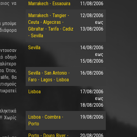
ποιος να
Marrakech - Essaouira
11/08/2006
Marrakech - Tangier -
12/08/2006
Ceuta - Algeciras -
εως
α μπούμε
Gibraltar - Tarifa - Cadiz
13/08/2006
 διάφορα
- Sevilla
Sevilla
14/08/2006
ντουσαν
εως
κό οδηγό
15/08/2006
καλύτερο
α. Όταν,
Sevilla - San Antonio -
16/08/2006
life, θα
Faro - Lagos - Lisboa
τισμούς
πικρατεί
Lisboa
17/08/2006
εως
18/08/2006
πληκτικά
Lisboa - Coimbra -
19/08/2006
!! Χωρίς
Porto
Porto - Douro River -
20/08/2006