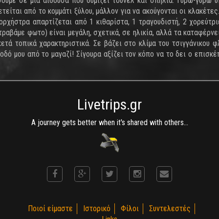
σουμε σε μια αίθουσα που θυμίζει τούνελ και σπηλιά. Γύρω-γύρω 
τείται από το κομμάτι ξύλου, μάλλον για να ακούγονται οι κλακέτες.
 ορχήστρα απαρτίζεται από 1 κιθαρίστα, 1 τραγουδιστή, 2 χορεύτρι
 τραβάμε φωτο) είναι μεγάλη, σχετικά, σε ηλικία, αλλά τα καταφέρνε
κετά τοπικά χαρακτηριστικά. Σε βάζει στο κλίμα του τσιγγάνικου φ
ξοδό μου από το μαγαζί! Σίγουρα αξίζει τον κόπο να το δει ο επισκέ
Livetrips.gr
A journey gets better when it's shared with others...
Ποιοί είμαστε
Ιστορικό
Φίλοι
Συντελεστές