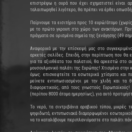
επιστρέψω η ουρά που έχει σχηματιστεί είναι αρ
ταλαιπωρηθεί λιγότερο, θα πρέπει να έρθει οπωσδήπ
Παίρνουμε τα εισιτήρια προς 10 ευρώ/άτομο (χωρίς
με το πρώτο γκρουπ στο χώρο των ανακτόρων. Πριν
πράγματα σε ορισμένα σημεία της ξενάγησης (49 σημ
Αναφορικά με την επίσκεψή μας στο συγκεκριμέ
αρκετές σελίδες. Επειδή, στην περίπτωση που θα ε
για τα αξιοθέατα του παλατιού, θα αρκεστώ στο 
μουσουλμανικό παλάτι της Ευρώπης! Χτισμένο στην κ
όμως. επισκεφτείτε τα εσωτερικά χτίσματα και πάρκα
μείνετε εντυπωσιασμένοι με την χλιδή και τα 
διαφορετικούς, από τους γνωστούς Ευρωπαϊκούς! 
(περίπου 8000 άτομα ημερησίως), για αυτό προτιμήσ
Το νερό, τα σιντριβάνια αραβικού τύπου, μικρές τ
ψηφιδωτά, εντυπωσιακά διαμορφωμένοι εσωτερικοί 
να το καταλάβουμε περιπλανιόμαστε στο παλάτι πάν