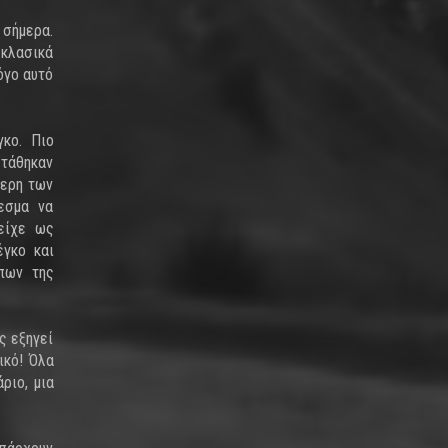
 σήμερα.
 κλασικά
όγο αυτό
γκο. Πιο
στάθηκαν
τερη των
λεσμα να
 είχε ως
έγκο και
ώπων της
ς εξηγεί
ικό! Όλα
ριο, μια