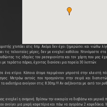
υμιστής χτυπάει ατις 6πμ. Ακόμα δεν έχει ξημερώσει και νιώθω λίγ
ει τις τελευταίες μέρες, δεν με ενοχλεί καθόλου. Ντυνόμαστε στα
λουθώντας τις οδηγίες του ρεσεψιονίστα και τον χάρτη που μας έχ
ι με τεράστιο πάρκο, έχοντας διανύσει μια πορεία 30 λεπτών.
ε ένα κτίριο. Κάποια άτομα περιμένουν μπροστά στην κλειστή π
κόσμος. Μετράω αυτούς που προηγούνται στην σειρά και διαπισ
 τα εκδοτήρια ανοίγουν στις 8.30πμ.!!! Αν αυξάνονται με αυτό τον ρυ
μας ενοχλεί η αναμονή. Βρίσκω την ευκαιρία να διαβάσω και μερικά 
 που ανοίγει μια μικρή καφετέρια και πάω να αγοράσω 2 καφεδάκια. 