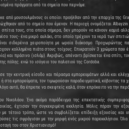
ορισμένα πράγματα από τα σημεία που περνάμε.
ηκε από μουσουλμάνους οι οποίοι προήλθαν από την επαρχία της Gra
ιώχθηκαν από το σημείο που έμεναν. Η περιοχή ονομάζεται Albayzin
α σπίτια τους, στα οποία σήμερα, δεν μπορούν να κάνουν καμιά αλλ
έσο τους- ένα μικρό αυλάκι, στο οποίο τρέχουν τα νερά των σπιτι
είναι σιδερένια χειροποίητα με ωραία διάκοσμο. Προχωρώντας π
ρχουν κολλημένα πιάτα στους τοίχους. Επικρατούν 3 χρώματα που έ
ία) και πράσινο (ισλάμ). Ακριβώς, απέναντι βρίσκεται ένα σπίτι, το
της πόλης. ενώ το ισόγειο του παλατιού της Cordoba.
σε την κεντρική είσοδο και πέρασμα εμπορευμάτων αλλά και ελέγχ
 ή στα εμπορεύματα, τον τιμωρούσαν παραδειγματικά, κόβοντας τα χ
 λόγο αυτό, θα έπρεπε να σκεφτείς καλά, όταν επρόκειτο να την περά
ίου Νικολάου. Ένα ακόμα παράδειγμα της επεκτατικής συμπεριφ
ικίας, έχτισαν την συγκεκριμένη εκκλησία. Μόλις πήραν την εξο
ύ με τέτοιο τρόπο, ώστε να συμβολίζεται επίδειξη εξουσίας και υ
βρύσες τις σφράγισαν με την μορφή ενός μικρού παρεκκλήσιου. Όλα 
ποταγή του στον Χριστιανισμό!