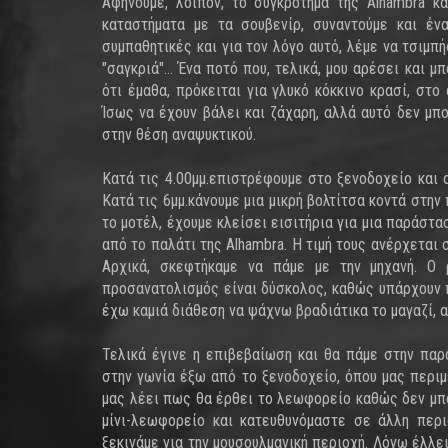
Αφήνουμε, λοιπόν, το συγκρότημα της Alhambra κ
καταστήματα με τα σουβενίρ, συναντούμε και ένα
συμπαθητικές και για τον λόγο αυτό, λέμε να τσιμπή
"σαγκριά"... Ένα ποτό που, τελικά, μου αρέσει και
ότι έμαθα, πρόκειται για γλυκό κόκκινο κρασί, στ
Ίσως να έχουν βάλει και ζάχαρη, αλλά αυτό δεν μπ
στην θέση αναψυκτικού.
Κατά τις 4.00μμ.επιστρέφουμε στο ξενοδοχείο και 
Κατά τις 6μμ.κάνουμε μια μικρή βολτίτσα κοντά στην
το μοτέλ, έχουμε κλείσει εισιτήρια για μια παράστ
από το παλάτι της Alhambra. Η τιμή τους ανέρχεται 
Αρχικά, σκεφτήκαμε να πάμε με την μηχανή. Ο
προσανατολισμός είναι δύσκολος, καθώς υπάρχουν π
έχω καμιά διάθεση να ψάχνω βραδιάτικα το μαγαζί, 
Τελικά έγινε η επιβεβαίωση και θα πάμε στην παρά
στην γωνία έξω από το ξενοδοχείο, όπου μας περιμ
μας λέει πως θα έρθει το λεωφορείο καθώς δεν μπο
μίνι-λεωφορείο και κατευθυνόμαστε σε άλλη περι
ξεκινάμε για την μουσουλμανική περιοχή. Λόγω έλλε