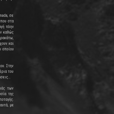
nada, σε
 που στα
αγή πλην
ών καθώς
αρακάτω,
χουν και
υ οποίου
ου. Στην
έρια του
σεις...
οράς των
υσία της
ποταγής.
αυτά, με