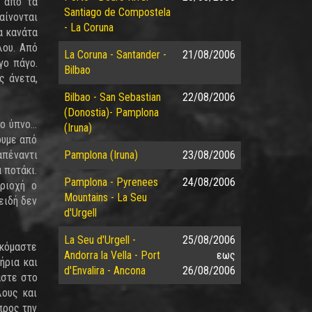
ς από τα
Santiago de Compostela
αίνονται
- La Coruna
α κανάτα
λου. Από
La Coruna - Santander -
21/08/2006
γο πάγο.
Bilbao
ς άνετα,
Bilbao - San Sebastian
22/08/2006
(Donostia)- Pamplona
 ύπνο...
(Iruna)
ουμε από
απέναντι
Pamplona (Iruna)
23/08/2006
 ποτάκι.
Pamplona - Pyrenees
24/08/2006
ριοχή ο
Mountains - La Seu
ειδή δεν
d'Urgell
La Seu d'Urgell -
25/08/2006
σκόμαστε
Andorra la Vella - Port
εως
ήρια και
d'Envalira - Ancona
26/08/2006
αστε στο
λους και
προς την