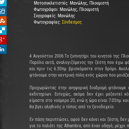
Μοτοσυκλετιστές:
Μανώλης, Πλουμιστή
Φωτογράφοι:
Μανώλης, Πλουμιστή
Συγγραφείς:
Μανώλης
Φωτογραφίες:
Σύνδεσμος
4 Αυγούστου 2006:Το ξυπνητήρι του κινητού της Πλο
Παρόλα αυτά, αναλογιζόμενος την ζέστη που έχω φά
και πριν τις 6.30πμ. βρισκόμαστε στον δρόμο. Ακο
φτάνουμε στην κεντρική πύλη ενός χώρου που μοιάζε
Προχωρώντας στην ανηφορική διαδρομή φτάνουμε σ
εκδοτηρίων. Ευτυχώς, ακόμα δεν έχει μαζευτεί 
είμαστε στο νούμερο 20, ενώ η ώρα είναι 7.05πμ. και
θα βγει αληθινός ο τύπος από το ξενοδοχείο.
Εν πάση περιπτώσει, αφού δεν κάνει και ζέστη, δεν 
για το παλάτι της Alhambra, από έναν οδηγό, μέχρι