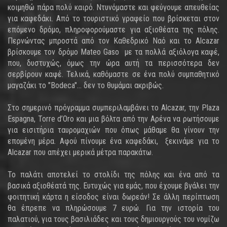
κοιμηθώ πάρα πολύ καιρό. Ντυνόμαστε και φεύγουμε απευθείας
για καφεδάκι. Από το τουριστικό γραφείο που βρίσκεται στον
επόμενο δρόμο, πληροφορούμαστε για αξιοθέατα της πόλης.
Περνώντας μπροστά από τον Καθεδρικό Ναό και το Alcazar
βρίσκουμε τον δρόμο Mateo Gaso με τα πολλά αξιόλογα καφέ,
που, δυστυχώς, όμως την ώρα αυτή τα περισσότερα δεν
σερβίρουν καφέ. Τελικά, καθόμαστε σε ένα πολύ συμπαθητικό
μαγαζάκι το "Bodeca"… δεν το θυμάμαι ακριβώς.
Στο σημερινό πρόγραμμα συμπεριλαμβάνει το Alcazar, την Plaza
Espagna, Torre d’Oro και μια βόλτα από την Αρένα να ρωτήσουμε
για εισιτήρια ταυρομαχιών που όπως μάθαμε θα γίνουν την
επομένη μέρα. Αφού πίνουμε ένα καφεδάκι, ξεκινάμε για το
Alcazar που απέχει μερικά μέτρα παρακάτω.
Το παλάτι αποτελεί το στολίδι της πόλης και ένα από τα
βασικά αξιοθέατά της. Ευτυχώς για εμάς, που έχουμε βγάλει την
φοιτητική κάρτα η είσοδος είναι δωρεάν! Σε άλλη περίπτωση
θα έπρεπε να πληρώσουμε 7 ευρώ. Για την ιστορία του
παλατιού, για τους βασιλιάδες και τους δημιουργούς του νομίζω