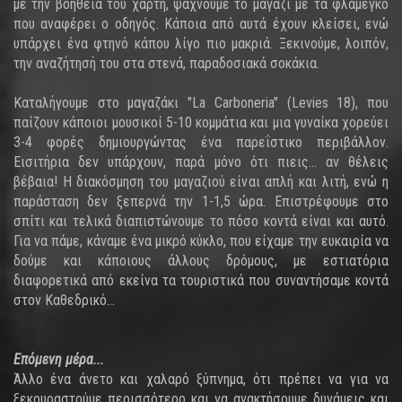
με την βοήθεια του χάρτη, ψάχνουμε το μαγαζί με τα φλαμέγκο
που αναφέρει ο οδηγός. Κάποια από αυτά έχουν κλείσει, ενώ
υπάρχει ένα φτηνό κάπου λίγο πιο μακριά. Ξεκινούμε, λοιπόν,
την αναζήτησή του στα στενά, παραδοσιακά σοκάκια.
Καταλήγουμε στο μαγαζάκι "La Carboneria" (Levies 18), που
παίζουν κάποιοι μουσικοί 5-10 κομμάτια και μια γυναίκα χορεύει
3-4 φορές δημιουργώντας ένα παρεΐστικο περιβάλλον.
Εισιτήρια δεν υπάρχουν, παρά μόνο ότι πιεις... αν θέλεις
βέβαια! Η διακόσμηση του μαγαζιού είναι απλή και λιτή, ενώ η
παράσταση δεν ξεπερνά την 1-1,5 ώρα. Επιστρέφουμε στο
σπίτι και τελικά διαπιστώνουμε το πόσο κοντά είναι και αυτό.
Για να πάμε, κάναμε ένα μικρό κύκλο, που είχαμε την ευκαιρία να
δούμε και κάποιους άλλους δρόμους, με εστιατόρια
διαφορετικά από εκείνα τα τουριστικά που συναντήσαμε κοντά
στον Καθεδρικό...
Επόμενη μέρα...
Άλλο ένα άνετο και χαλαρό ξύπνημα, ότι πρέπει να για να
ξεκουραστούμε περισσότερο και να ανακτήσουμε δυνάμεις και