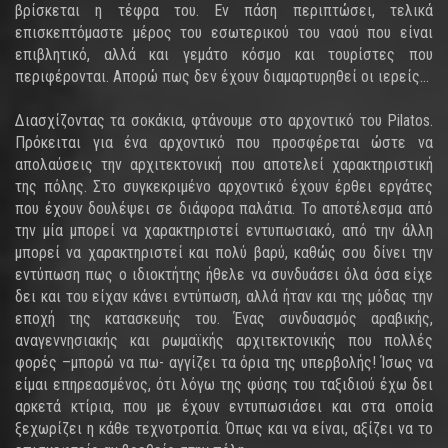
βρίσκεται η τέφρα του. Εν πάση περιπτώσει, τελικά
επισκεπτόμαστε μέρος του εσωτερικού του ναού που είναι
επιβλητικό, αλλά και γεμάτο κόσμο και τουρίστες που
περιφέρονται. Απορώ πως δεν έχουν διαμαρτυρηθεί οι ιερείς...
Διασχίζοντας τα σοκάκια, φτάνουμε στο αρχοντικό του Pilatos.
Πρόκειται για ένα αρχοντικό που προσφέρεται ώστε να
απολαύσεις την αρχιτεκτονική που αποτελεί χαρακτηριστική
της πόλης. Στο συγκεκριμένο αρχοντικό έχουν έρθει εργάτες
που έχουν δουλέψει σε διάφορα παλάτια. Το αποτέλεσμα από
την μία μπορεί να χαρακτηριστεί εντυπωσιακό, από την άλλη
μπορεί να χαρακτηριστεί και πολύ βαρύ, καθώς σου δίνει την
εντύπωση πως ο ιδιοκτήτης ήθελε να συνδυάσει όλα όσα είχε
δει και του είχαν κάνει εντύπωση, αλλά ήταν και της μόδας την
εποχή της κατασκευής του. Ένας συνδυασμός αραβικής,
αναγεννησιακής και ρωμαϊκής αρχιτεκτονικής που πολλές
φορές –μπορώ να πω- αγγίζει τα όρια της υπερβολής! Ίσως να
είμαι επηρεασμένος, ότι λόγω της φύσης του ταξιδιού έχω δει
αρκετά κτίρια, που με έχουν εντυπωσιάσει και στα οποία
ξεχωρίζει η κάθε τεχνοτροπία. Όπως και να είναι, αξίζει να το