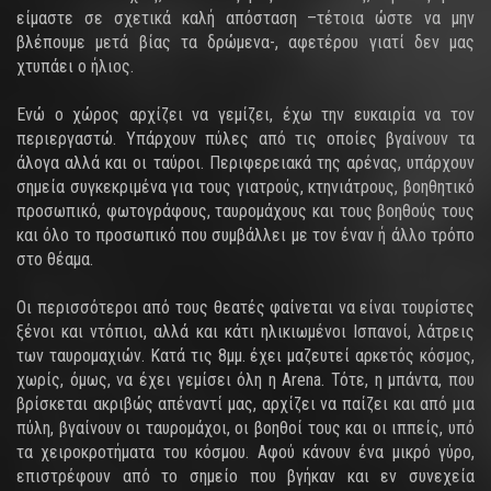
είμαστε σε σχετικά καλή απόσταση –τέτοια ώστε να μην
βλέπουμε μετά βίας τα δρώμενα-, αφετέρου γιατί δεν μας
χτυπάει ο ήλιος.
Ενώ ο χώρος αρχίζει να γεμίζει, έχω την ευκαιρία να τον
περιεργαστώ. Υπάρχουν πύλες από τις οποίες βγαίνουν τα
άλογα αλλά και οι ταύροι. Περιφερειακά της αρένας, υπάρχουν
σημεία συγκεκριμένα για τους γιατρούς, κτηνιάτρους, βοηθητικό
προσωπικό, φωτογράφους, ταυρομάχους και τους βοηθούς τους
και όλο το προσωπικό που συμβάλλει με τον έναν ή άλλο τρόπο
στο θέαμα.
Οι περισσότεροι από τους θεατές φαίνεται να είναι τουρίστες
ξένοι και ντόπιοι, αλλά και κάτι ηλικιωμένοι Ισπανοί, λάτρεις
των ταυρομαχιών. Κατά τις 8μμ. έχει μαζευτεί αρκετός κόσμος,
χωρίς, όμως, να έχει γεμίσει όλη η Arena. Τότε, η μπάντα, που
βρίσκεται ακριβώς απέναντί μας, αρχίζει να παίζει και από μια
πύλη, βγαίνουν οι ταυρομάχοι, οι βοηθοί τους και οι ιππείς, υπό
τα χειροκροτήματα του κόσμου. Αφού κάνουν ένα μικρό γύρο,
επιστρέφουν από το σημείο που βγήκαν και εν συνεχεία