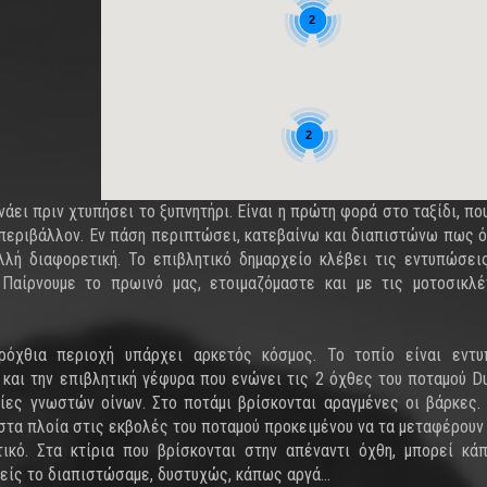
2
2
νάει πριν χτυπήσει το ξυπνητήρι. Είναι η πρώτη φορά στο ταξίδι, π
περιβάλλον. Εν πάση περιπτώσει, κατεβαίνω και διαπιστώνω πως ό
λλή διαφορετική. Το επιβλητικό δημαρχείο κλέβει τις εντυπώσει
 Παίρνουμε το πρωινό μας, ετοιμαζόμαστε και με τις μοτοσικλ
όχθια περιοχή υπάρχει αρκετός κόσμος. Το τοπίο είναι εντυ
και την επιβλητική γέφυρα που ενώνει τις 2 όχθες του ποταμού Du
μίες γνωστών οίνων. Στο ποτάμι βρίσκονται αραγμένες οι βάρκες.
 στα πλοία στις εκβολές του ποταμού προκειμένου να τα μεταφέρουν
τικό. Στα κτίρια που βρίσκονται στην απέναντι όχθη, μπορεί κά
μείς το διαπιστώσαμε, δυστυχώς, κάπως αργά...