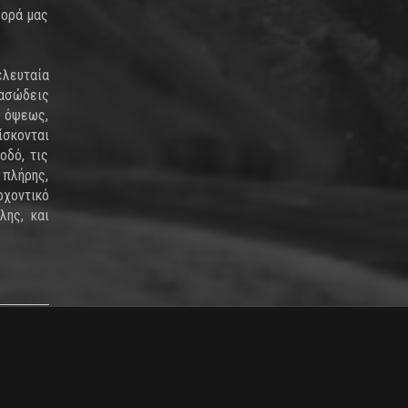
φορά μας
ελευταία
δασώδεις
ς όψεως,
ίσκονται
οδό, τις
 πλήρης,
ρχοντικό
λης, και