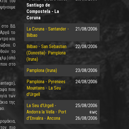
λιτέ του
Santiago de
 ψήνουμε
Compostela - La
Coruna
ι στο ΒΔ
La Coruna - Santander -
21/08/2006
 Αργά το
Bilbao
ντρο και
κώβου. Ο
Bilbao - San Sebastian
22/08/2006
υθούν το
(Donostia)- Pamplona
χλμ.(από
(Iruna)
 που στο
Pamplona (Iruna)
23/08/2006
Pamplona - Pyrenees
24/08/2006
ntiago),
Mountains - La Seu
ραφα που
d'Urgell
ογία των
άκια της
La Seu d'Urgell -
25/08/2006
ao.
Andorra la Vella - Port
εως
d'Envalira - Ancona
26/08/2006
ρομάκια,
 τον πιο