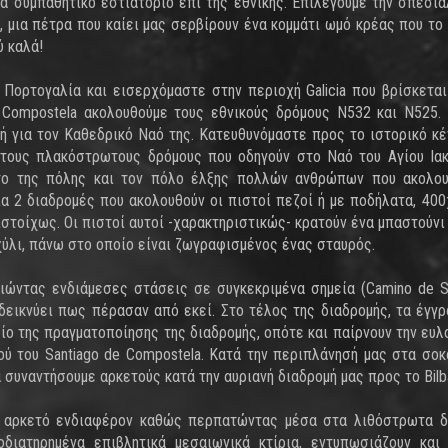
να συμπαθητικό εστιατόριο επί της εθνικής. Επιλέγουμε την σπεσια
ο, μια πέτρα που καίει μας σερβίρουν ένα κομμάτι ωμό κρέας που το
ύ καλά!
 Πορτογαλία και εισερχόμαστε στην περιοχή Galicia που βρίσκετα
e Compostela ακολουθούμε τους εθνικούς δρόμους Ν532 και Ν525.
 για τον Καθεδρικό Ναό της. Κατευθυνόμαστε προς το ιστορικό κέ
 τους πλακόστρωτους δρόμους που οδηγούν στο Ναό του Αγίου Ια
ατο της πόλης και τον πόλο έλξης πολλών ανθρώπων που ακολο
ια 2 διαδρομές που ακολουθούν οι πιστοί πεζοί ή με ποδήλατα, 400
τιστοίχως. Οι πιστοί αυτοί -χαρακτηριστικώς- κρατούν ένα μπαστούνι
χύλι, πάνω στο οποίο είναι ζωγραφισμένος ένας σταυρός.
ιώντας ενδιάμεσες στάσεις σε συγκεκριμένα σημεία (Camino de Sa
δεικνύει πως πέρασαν από εκεί. Στο τέλος της διαδρομής, τα έγγ
ίο της πραγματοποίησης της διαδρομής, οπότε και παίρνουν την ευλ
ού του Santiago de Compostela. Κατά την περιπλάνησή μας στα σοκ
 συναντήσουμε αρκετούς κατά την αυριανή διαδρομή μας προς το Bilb
 αρκετό ενδιαφέρον καθώς περπατώντας μέσα στα λιθόστρωτα δ
διατηρημένα επιβλητικά μεσαιωνικά κτίρια, εντυπωσιάζουν και