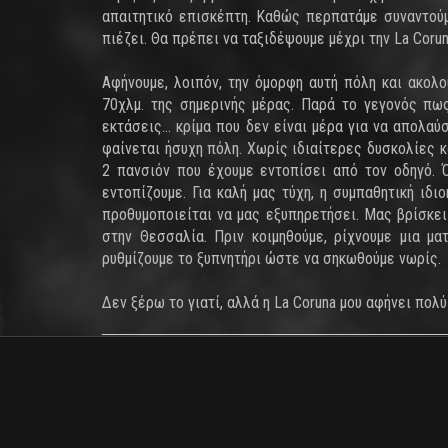
απαιτητικό επισκέπτη. Καθώς περπατάμε συναντούμε
πιέζει. Θα πρέπει να ταξιδέψουμε μέχρι την La Coruna
Αφήνουμε, λοιπόν, την όμορφη αυτή πόλη και ακολ
70χλμ. της σημερινής μέρας. Παρά το γεγονός πω
εκτάσεις... κρίμα που δεν είναι μέρα για να απολα
φαίνεται ήσυχη πόλη. Χωρίς ιδιαίτερες δυσκολίες κ
2 πανσιόν που έχουμε εντοπίσει από τον οδηγό. 
εντοπίζουμε. Για καλή μας τύχη, η συμπαθητική ιδι
προθυμοποιείται να μας εξυπηρετήσει. Μας βρίσκει
στην Θεσσαλία. Πριν κοιμηθούμε, ρίχνουμε μια μα
ρυθμίζουμε το ξυπνητήρι ώστε να σηκωθούμε νωρίς.
Δεν ξέρω το γιατί, αλλά η La Coruna μου αφήνει πολύ