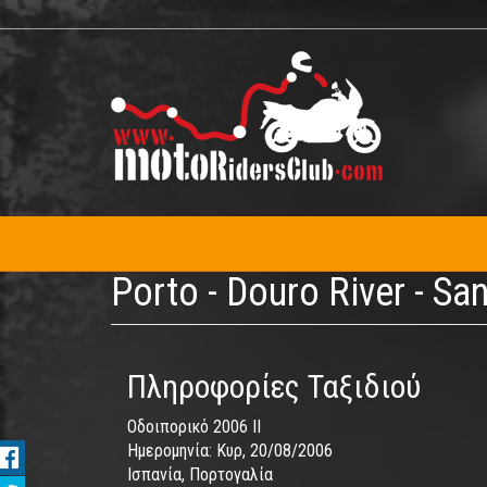
Παράκαμψη
προς
το
κυρίως
περιεχόμενο
Porto - Douro River - S
Πληροφορίες Ταξιδιού
Οδοιπορικό 2006 II
Ημερομηνία:
Κυρ, 20/08/2006
Ισπανία, Πορτογαλία