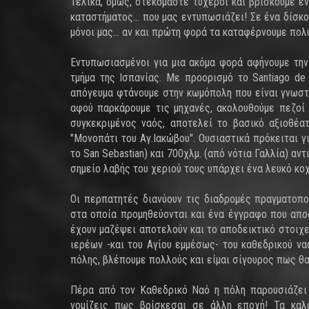
Τελικά, όμως, στεκόμαστε τυχεροί και βρίσκουμε έ
καταστήματος... που μας εντυπωσιάζει! Σε ένα δίσκ
μόνοι μας... αν και πρώτη φορά τα καταφέρνουμε πολ
Εντυπωσιασμένοι για μια ακόμα φορά αφήνουμε την
τμήμα της Ισπανίας. Με προορισμό το Santiago d
απόγευμα φτάνουμε στην κωμόπολη που είναι γνωστή
αφού παρκάρουμε τις μηχανές, ακολουθούμε πεζοί
συγκεκριμένος ναός, αποτελεί το βασικό αξιοθέ
"Μονοπάτι του Αγ.Ιακώβου". Ουσιαστικά πρόκειται γ
το San Sebastian) και 700χλμ. (από νότια Γαλλία) αν
σημείο λαβής του χεριού τους υπάρχει ένα λευκό κο
Οι περπατητές διανύουν τις διαδρομές πραγματοπο
στα οποία προμηθεύονται και ένα έγγραφο που απο
έχουν μαζέψει αποτελούν και το αποδεικτικό στοιχε
ιερέων -και του Αγίου εμμέσως- του καθεδρικού να
πόλης, βλέπουμε πολλούς και είμαι σίγουρος πως θα
Πέρα από τον Καθεδρικό Ναό η πόλη παρουσιάζει
νομίζεις πως βρίσκεσαι σε άλλη εποχή! Τα καλο