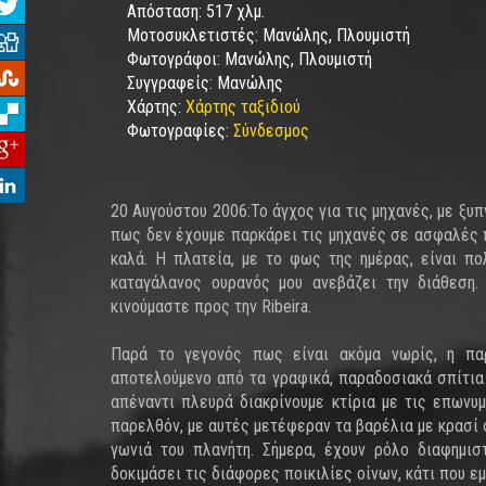
Απόσταση:
517 χλμ.
Μοτοσυκλετιστές:
Μανώλης, Πλουμιστή
Φωτογράφοι:
Μανώλης, Πλουμιστή
Συγγραφείς:
Μανώλης
Χάρτης:
Χάρτης ταξιδιού
Φωτογραφίες:
Σύνδεσμος
20 Αυγούστου 2006:Το άγχος για τις μηχανές, με ξυπ
πως δεν έχουμε παρκάρει τις μηχανές σε ασφαλές 
καλά. Η πλατεία, με το φως της ημέρας, είναι πο
καταγάλανος ουρανός μου ανεβάζει την διάθεση.
κινούμαστε προς την Ribeira.
Παρά το γεγονός πως είναι ακόμα νωρίς, η παρ
αποτελούμενο από τα γραφικά, παραδοσιακά σπίτια 
απέναντι πλευρά διακρίνουμε κτίρια με τις επωνυ
παρελθόν, με αυτές μετέφεραν τα βαρέλια με κρασί
γωνιά του πλανήτη. Σήμερα, έχουν ρόλο διαφημισ
δοκιμάσει τις διάφορες ποικιλίες οίνων, κάτι που ε