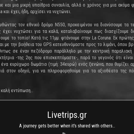
 και μια μικρή υπαίθρια συναυλία, αλλά ο χρόνος για μια ακόμα 
 και έχει, ήδη, αρχίσει να νυχτώνει.
ουθώντας τον εθνικό δρόμο Ν550, προκειμένου να διανύσουμε τα τ
ς έχει νυχτώσει για τα καλά, καταλαβαίνουμε πως διασχίζουμε 
ύσουμε το τοπίο! Κατά τις 11μμ. φτάνουμε στην La Coruna. Εκ πρώτη
αι με την βοήθεια του GPS κατευθυνόμαστε προς το λιμάνι, όπου βρ
Όντως σε έναν πεζόδρομο παράλληλο με την κεντρική παραλιακή 
οκτήτρια -της 2ης που επισκεπτόμαστε-, παρά το γεγονός ότι είναι
 ένα ευρύχωρο δωμάτιο (τιμή: 34ευρώ) ενός ξενώνα, που θυμίζει α
τιά στον οδηγό, για να πληροφορηθούμε για τα αξιοθέατα της πό
 καλή εντύπωση...
Livetrips.gr
A journey gets better when it's shared with others...