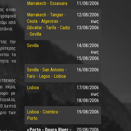
Marrakech - Essaouira
11/08/2006
ας είναι
Marrakech - Tangier -
12/08/2006
 γραφικά
Ceuta - Algeciras -
εως
τάμι από
Gibraltar - Tarifa - Cadiz
13/08/2006
ατάνια.
- Sevilla
ντας την
Sevilla
14/08/2006
υρύτερης
εως
ονται τα
15/08/2006
τητα να
Sevilla - San Antonio -
16/08/2006
Faro - Lagos - Lisboa
ιτητικός
αι πέρα,
Lisboa
17/08/2006
ρομο- με
εως
ογαλία,
18/08/2006
10 λεπτά
Lisboa - Coimbra -
19/08/2006
άριο των
Porto
Porto - Douro River -
20/08/2006