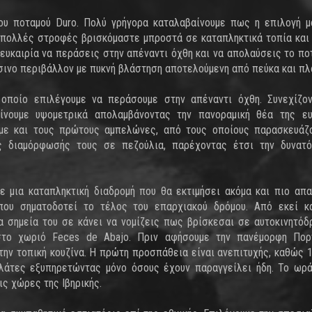
ου ποταμού Duro. Πολύ γρήγορα καταλαβαίνουμε πως η επιλογή μ
ς πολλές στροφές βρισκόμαστε μπροστά σε καταπληκτικά τοπία και
 ευκαιρία να περάσεις στην απέναντι όχθη και να απολαύσεις το πο
σινο περιβάλλον με πυκνή βλάστηση αποτελούμενη από πεύκα και πλ
 οποίο επιλέγουμε να περάσουμε στην απέναντι όχθη. Συνεχίζο
αίνουμε υψομετρικά απολαμβάνοντας την πανοραμική θέα της ε
ύμε και τους πρώτους αμπελώνες, από τους οποίους παρασκευάζ
ος διαμόρφωσής τους σε πεζούλια, παρέχοντας έτσι την δυνατό
ε μια καταπληκτική διαδρομή που θα εκτιμήσει ακόμα και πιο απα
που σηματοδοτεί το τέλος του επαρχιακού δρόμου. Από εκεί κ
α σημεία του σε κάνει να νομίζεις πως βρίσκεσαι σε αυτοκινητόδ
στο χωριό Feces de Abajo. Πριν αφήσουμε την πανέμορφη Πορτ
ην τοπική κουζίνα. Η πρώτη προσπάθεια είναι ανεπιτυχής, καθώς 
λάτες εξυπηρετώντας μόνο όσους έχουν παραγγείλει ήδη. Το ωρ
ις χώρες της Ιβηρικής.