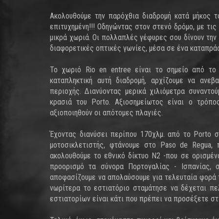
Ακολουθούμε την παρόχθια διαδρομή κατά μήκος τ
επιτυχημένη!!! Οδηγώντας στον στενό δρόμο, με τι
μικρά χωριά. Οι πολλαπλές γέφυρες σου δίνουν την
διαφορετικές οπτικές γωνίες, μέσα σε ένα καταπρά
Το χωριό Rio en entree είναι το σημείο από το
καταπληκτική αυτή διαδρομή, αρχίζουμε να ανεβ
περιοχής. Διανύοντας μερικά χιλιόμετρα συναντο
κρασιά του Porto. Αξιοσημείωτος είναι ο τρόπ
αξιοποιηθούν οι απότομες πλαγιές.
Έχοντας διανύσει περίπου 170χλμ. από το Porto σ
μοτοσικλετιστής, φτάνουμε στο Paso de Regua, 
ακολουθούμε το εθνικό δίκτυο Ν2 -που σε ορισμέν
προορισμό τα σύνορα Πορτογαλίας - Ισπανίας, 
αποφασίζουμε να απολαύσουμε για τελευταία φορά τ
νωρίτερα το εστιατόριο σταμάτησε να δέχεται πε
εστιατορίων είναι κάτι που πρέπει να προσέξετε στ