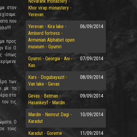
Novarank monastery -
αμε στον
Khor virap monastery -
εχίσαμε.
Yerevan
ματα που
Yerevan - Kira lake -
06/09/2014
ολο!!!
Amberd fortress -
Armenian Alphabet open
αμε προς
museum - Gyumri
ν Χίο. Ο
ώς -όπως
Gyumri - Georgia - Ani -
07/09/2014
περίμενε
Kas
Kars - Dogubayazit -
08/09/2014
μέρα των
Van lake - Gevas
ι με τα
ιέρα στο
Gevas - Batman -
09/09/2014
 του τις
Hasankeyf - Mardin
Mardin - Nemrut Dagi -
10/09/2014
Karadut
ώματα. Ο
σε τους
Karadut - Goreme
11/09/2014