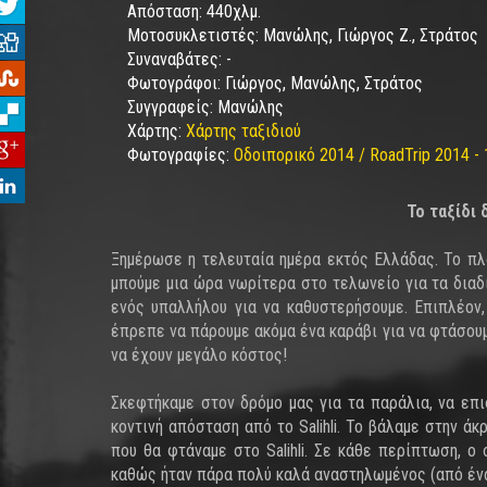
Απόσταση:
440χλμ.
Μοτοσυκλετιστές:
Μανώλης, Γιώργος Ζ., Στράτος
Συναναβάτες:
-
Φωτογράφοι:
Γιώργος, Μανώλης, Στράτος
Συγγραφείς:
Μανώλης
Χάρτης:
Χάρτης ταξιδιού
Φωτογραφίες:
Οδοιπορικό 2014 / RoadTrip 2014 - 
Το ταξίδι 
Ξημέρωσε η τελευταία ημέρα εκτός Ελλάδας. Το πλ
μπούμε μια ώρα νωρίτερα στο τελωνείο για τα διαδι
ενός υπαλλήλου για να καθυστερήσουμε. Επιπλέον,
έπρεπε να πάρουμε ακόμα ένα καράβι για να φτάσουμ
να έχουν μεγάλο κόστος!
Σκεφτήκαμε στον δρόμο μας για τα παράλια, να επ
κοντινή απόσταση από το Salihli. Το βάλαμε στην άκ
που θα φτάναμε στο Salihli. Σε κάθε περίπτωση, ο
καθώς ήταν πάρα πολύ καλά αναστηλωμένος (από ένα