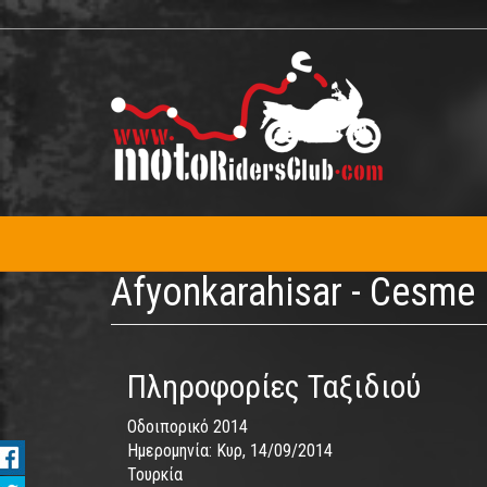
Παράκαμψη
προς
το
κυρίως
περιεχόμενο
Afyonkarahisar - Cesme
Πληροφορίες Ταξιδιού
Οδοιπορικό 2014
Ημερομηνία:
Κυρ, 14/09/2014
Τουρκία