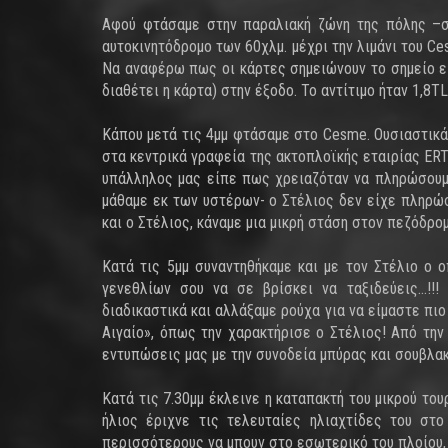
Αφού φτάσαμε στην παραλιακή ζώνη της πόλης –σε
αυτοκινητόδρομο των 60χλμ. μέχρι την λιμάνι του C
Να αναφέρω πως οι κάρτες σημειώνουν το σημείο ει
διαθέτει η κάρτα) στην έξοδο. Το αντίτιμο ήταν 1,8T
Κάπου μετά τις 4μμ φτάσαμε στο Cesme. Ουσιαστικά
στα κεντρικά γραφεία της ακτοπλοϊκής εταιρίας ERTU
υπάλληλος μας είπε πως χρειαζόταν να πληρώσουμ
μάθαμε εκ των υστέρων- ο Στέλιος δεν είχε πληρώ
και ο Στέλιος, κάναμε μια μικρή στάση στον πεζόδρο
Κατά τις 5μμ συναντηθήκαμε και με τον Στέλιο ο 
γενεθλίων σου να σε βρίσκει να ταξιδεύεις…!!
διαδικαστικά και αλλάξαμε ρούχα για να είμαστε πιο
Αιγαίο», όπως την χαρακτήρισε ο Στέλιος! Από την
εντυπώσεις μας με την συνοδεία μπύρας και σουβλα
Κατά τις 7.30μμ έκλεινε η καταπακτή του μικρού τ
ήλιος έριχνε τις τελευταίες ηλιαχτίδες του σ
περισσότερους να μπουν στο εσωτερικό του πλοίου, 