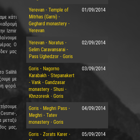
Yerevan - Temple of
01/09/2014
Mitrhas (Garni) -
αμε κάτι
Geghard monastery -
διαδρομή
Yerevan
ην Izmir
αίνουμε
Yerevan - Noratus -
02/09/2014
μέρας. Ο
Selim Caravansarai -
 δεν μας
Pass Ughedzor - Goris
Goris - Nagorno
03/09/2014
 Salihli
Karabakh - Stepanakert
ξουμε με
- Vank - Gandzasar
νη φορά.
monastery - Shusi -
Khnzoresk - Goris
ντήσουμε
Goris - Meghri Pass -
04/09/2014
 Cesme-,
Meghri - Tatev
α μεταξύ
monastery - Goris
θος μας,
Goris - Zorats Karer -
05/09/2014