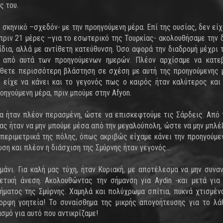
ς του.
 σκηνικό –σχεδόν- με την προηγούμενη μέρα. Επί της ουσίας, δεν είχ
 πριν 21 μέρες –για το εσωτερικό της Τουρκίας- ακολουθήσαμε την 
 ίδια, αλλά με αντίθετη κατεύθυνση. Όσο αφορά την διαδρομή μέχρι τ
από αυτά των προηγούμενων ημερών. Πλέον αρχίσαμε να κατεβ
ιέθετε περισσότερη βλάστηση σε σχέση με αυτή της προηγούμενης 
 είχε να κάνει και το γεγονός πως ο καιρός ήταν καλύτερος και
ηγούμενη μέρα, πριν μπούμε στην Afyon.
α ήταν πλέον περασμένη, ώστε να επισκεφτούμε τις Σάρδεις. Από το
μας ήταν να μην μπούμε μέσα από την μεγαλούπολη, ώστε να μην μπλέ
περιμετρικά της πόλης, όπως ακριβώς είχαμε κάνει την προηγούμε
η και πλέον η διάσχιση της Σμύρνης ήταν γεγονός…
άνι. Για καλή μας τύχη, ήταν Κυριακή, με αποτέλεσμα να μην συνα
ετική άνεση. Ακολουθώντας την σήμανση για Aydin -και μετά για
ήματος της Σμύρνης. Χαμηλά και πολύχρωμα σπίτια, πυκνά χτισμέν
ορφη γοητεία! Το συναίσθημα της μικρής απογοήτευσης για το λά
σμό για αυτό που αντικρίζαμε!