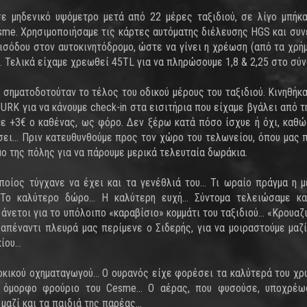
 μηδενικό υψόμετρο μετά από 22 μέρες ταξιδιού, σε λίγο μπήκ
esme. Χρησιμοποιήσαμε τις κάρτες αυτόματης διέλευσης HGS και συν
σόδου στον αυτοκινητόδρομο, ώστε να γίνει η χρέωση (από τα χρή
L. Τελικά είχαμε χρεωθεί 45TL για να πληρώσουμε 1,8 & 2,25 στο σύν
 σηματοδοτούταν το τέλος του οδικού μέρους του ταξιδιού. Κινηθήκ
RK για να κάνουμε check-in στα εισιτήρια που είχαμε βγάλει από τη
ε +3€ ο καθένας, ως φόρο. Δεν ξέρω κατά πόσο ίσχυε ή όχι, καθ
σει… Πριν κατευθυνθούμε προς τον χώρο του τελωνείου, όπου μας 
μο της πόλης για να πάρουμε μερικά τελευταία δωράκια.
οποίος τύγχανε να έχει και τα γενέθλιά του… Τι ωραίο πράγμα η 
! Το καλύτερο δώρο… Η καλύτερη ευχή… Σύντομα τελειώσαμε κα
 άνετοι για το υπόλοιπο «καραβίσιο» κομμάτι του ταξιδιού… «Κρουαζ
 απέναντι πλευρά μας περίμενε ο Σιδερής, για να μοιραστούμε μαζί
κίου…
ουρκικού οχηματαγωγού… Ο ουρανός είχε φορέσει τα καλύτερά του χρ
το όμορφο φρούριο του Cesme… Ο αέρας, που φυσούσε, υποχρέω
μαζί και τα παιδιά της παρέας…