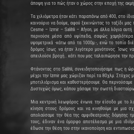
άποψη για το πώς ήταν ο χώρος στην εποχή της ακμή
Τα χιλιόμετρα ήταν κάτι παραπάνω από 400, στο ίδιο
καινούριο να δούμε, αφού ξεκινώντας το ταξίδι μας
Cesme – Izmir – Salihli – Afyon, με άλλα λόγια αυτή
περνούσε μέσα από υψίπεδα, σαφώς χαμηλότερα 
υψομετρικά -κάτω από τα 1000μ.-, ενώ το τοπίο δ
δρόμος ίσως να ήταν λιγότερο μονότονος. Ίσως να
απειλούσε βροχή… κάτι που μας ταλαιπώρησε την προ
Φτάνοντας στο Salihli, συνειδητοποιήσαμε πως η ώρ
μέχρι την Izmir μας χώριζαν περί τα 80χλμ. Στόχος 
μποτιλιάρισμα και καθυστερήσουμε. Θα περνούσαμε 
Δυστυχώς όμως, κάπου χάσαμε την σωστή διασταύρωσ
Μια κεντρική λεωφόρος ένωνε την είσοδο με το λιμ
κίνηση στους δρόμους και να κινηθούμε με μια σχ
απολαύσαμε την θέα της αμφιθεατρικής δόμησης τμ
τους, έδιναν ένα όμορφο αποτέλεσμα με μια ιδιόμ
έδωσε την θέση του στην ικανοποίηση και εντυπωσια