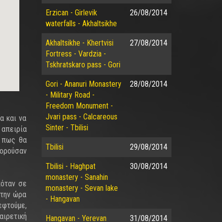
Erzican - Girlevik
26/08/2014
waterfalls - Akhaltsikhe
Akhaltsikhe - Khertvisi
27/08/2014
Fortress - Vardzia -
Tskhratskaro pass - Gori
Gori - Ananuri Monastery
28/08/2014
- Military Road -
Freedom Monument -
Jvari pass - Calcareous
α και να
Sinter - Tbilisi
 απειρία
ν πως θα
Tbilisi
29/08/2014
πορούσαν
Tbilisi - Haghpat
30/08/2014
monastery - Sanahin
κόταν σε
monastery - Sevan lake
 την ώρα
- Hangavan
εφτούμε,
αιρετική
Hangavan - Yerevan
31/08/2014