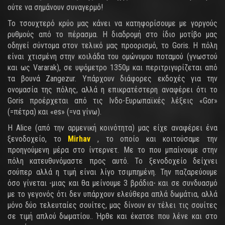
ούτε να σημάνουν συναγερμό!
Το τσουχτερό κρύο μας κάνει να κατηφορίσουμε με γοργούς
ρυθμούς από το πέρασμα. Η διαδρομή στο ίδιο μοτίβο μας
οδηγεί σύντομα στον τελικό μας προορισμό, το Goris. Η πόλη
είναι χτισμένη στην κοιλάδα του ομώνυμου ποταμού (γνωστού
και ως Vararak), σε υψόμετρο 1350μ και περιτριγυρίζεται από
τα βουνά Zangezur. Υπάρχουν διάφορες εκδοχές για την
ονομασία της πόλης, αλλά η επικρατέστερη αναφέρει ότι το
Goris προέρχεται από τις Ινδο-Ευρωπαϊκές λέξεις «Gor»
(=πέτρα) και «es» (=να γίνω).
Η Alice (από την αρμενική κοινότητα) μας είχε αναφέρει ένα
ξενοδοχείο, το
Mirhav
, το οποίο και κοιτούσαμε την
προηγούμενη μέρα στο ίντερνετ. Με το που μπαίνουμε στην
πόλη κατευθυνόμαστε προς αυτό. Το ξενοδοχείο δείχνει
σούπερ αλλά η τιμή είναι λίγο τσιμπημένη. Την παζαρεύουμε
όσο γίνεται -μιας και θα μείνουμε 3 βράδια- και σε συνδυασμό
με το γεγονός ότι δεν υπάρχουν ελεύθερα απλά δωμάτια, αλλά
μόνο δύο τελευταίες σουίτες, μας δίνουν εν τέλει τις σουίτες
σε τιμή απλού δωματίου.. Ήρθε και έκατσε που λένε και στο