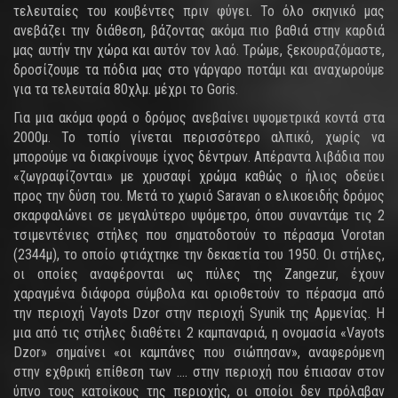
τελευταίες του κουβέντες πριν φύγει. Το όλο σκηνικό μας
ανεβάζει την διάθεση, βάζοντας ακόμα πιο βαθιά στην καρδιά
μας αυτήν την χώρα και αυτόν τον λαό. Τρώμε, ξεκουραζόμαστε,
δροσίζουμε τα πόδια μας στο γάργαρο ποτάμι και αναχωρούμε
για τα τελευταία 80χλμ. μέχρι το Goris.
Για μια ακόμα φορά ο δρόμος ανεβαίνει υψομετρικά κοντά στα
2000μ. Το τοπίο γίνεται περισσότερο αλπικό, χωρίς να
μπορούμε να διακρίνουμε ίχνος δέντρων. Απέραντα λιβάδια που
«ζωγραφίζονται» με χρυσαφί χρώμα καθώς ο ήλιος οδεύει
προς την δύση του. Μετά το χωριό Saravan ο ελικοειδής δρόμος
σκαρφαλώνει σε μεγαλύτερο υψόμετρο, όπου συναντάμε τις 2
τσιμεντένιες στήλες που σηματοδοτούν το πέρασμα Vorotan
(2344μ), το οποίο φτιάχτηκε την δεκαετία του 1950. Οι στήλες,
οι οποίες αναφέρονται ως πύλες της Zangezur, έχουν
χαραγμένα διάφορα σύμβολα και οριοθετούν το πέρασμα από
την περιοχή Vayots Dzor στην περιοχή Syunik της Αρμενίας. Η
μια από τις στήλες διαθέτει 2 καμπαναριά, η ονομασία «Vayots
Dzor» σημαίνει «οι καμπάνες που σιώπησαν», αναφερόμενη
στην εχθρική επίθεση των …. στην περιοχή που έπιασαν στον
ύπνο τους κατοίκους της περιοχής, οι οποίοι δεν πρόλαβαν