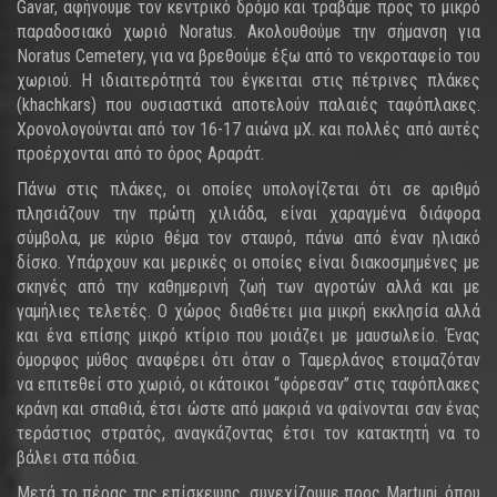
Gavar, αφήνουμε τον κεντρικό δρόμο και τραβάμε προς το μικρό
παραδοσιακό χωριό Noratus. Ακολουθούμε την σήμανση για
Noratus Cemetery, για να βρεθούμε έξω από το νεκροταφείο του
χωριού. Η ιδιαιτερότητά του έγκειται στις πέτρινες πλάκες
(khachkars) που ουσιαστικά αποτελούν παλαιές ταφόπλακες.
Χρονολογούνται από τον 16-17 αιώνα μΧ. και πολλές από αυτές
προέρχονται από το όρος Αραράτ.
Πάνω στις πλάκες, οι οποίες υπολογίζεται ότι σε αριθμό
πλησιάζουν την πρώτη χιλιάδα, είναι χαραγμένα διάφορα
σύμβολα, με κύριο θέμα τον σταυρό, πάνω από έναν ηλιακό
δίσκο. Υπάρχουν και μερικές οι οποίες είναι διακοσμημένες με
σκηνές από την καθημερινή ζωή των αγροτών αλλά και με
γαμήλιες τελετές. Ο χώρος διαθέτει μια μικρή εκκλησία αλλά
και ένα επίσης μικρό κτίριο που μοιάζει με μαυσωλείο. Ένας
όμορφος μύθος αναφέρει ότι όταν ο Ταμερλάνος ετοιμαζόταν
να επιτεθεί στο χωριό, οι κάτοικοι “φόρεσαν” στις ταφόπλακες
κράνη και σπαθιά, έτσι ώστε από μακριά να φαίνονται σαν ένας
τεράστιος στρατός, αναγκάζοντας έτσι τον κατακτητή να το
βάλει στα πόδια.
Μετά το πέρας της επίσκεψης, συνεχίζουμε προς Martuni, όπου