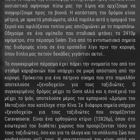
ουσιαστικά αφήνουμε πίσω μας την λίμνη και αρχίζουμε να
ανηφορίζουμε προς τα βουνά. Η κατάσταση του δρόμου είναι
μέτρια, με αρκετά μπαλώματα, αλλά παρόλα αυτά η ομορφιά του
ξερού και αφιλόξενου τοπίου μας αποζημιώνει με το παραπάνω.
Οδηγούμε σε ένα υψίπεδο που σταδιακά φτάνει τα 2410μ
υψόμετρο, στο πέρασμα Selim. Ένα από τα εντυπωσιακά σημεία
της διαδρομής είναι σε ένα οροπέδιο λίγο πριν την κορυφή,
όπου δίπλα μας πετούν δεκάδες γιγάντιοι αετοί…
Το συγκεκριμένο πέρασμα έχει πάρει την ονομασία του από τον
σταθμό καραβανιών που υπάρχει σε μικρή απόσταση από την
κορυφή. Πρόκειται για ένα πέτρινο οίκημα που στο παρελθόν
αποτελούσε «ξενοδοχείο» για τους ταξιδιώτες. Ο
συγκεκριμένος δρόμος μέχρι το Goris αλλά και η συνέχειά του
μέχρι το Ιράν, αποτελούσε μέρος του εμπορικού «Δρόμου του
Μεταξιού» που κατέληγε στην Κίνα. Σε διάφορα σημεία υπήρχαν
«ξενοδοχεία» για τους ταξιδιώτες που ονομάζονταν
Caravanserai. Είναι ένα ορθογώνιο κτίριο (13Χ26μ), όπου στο
εσωτερικό του διαθέτει χώρους που προορίζονταν τόσο για
τους ταξιδιώτες, όσο και για τα άλογα και τα υπόλοιπα ζώα που
κουβαλούσαν μαζί τους. Η αρχιτεκτονική του είναι απλή και