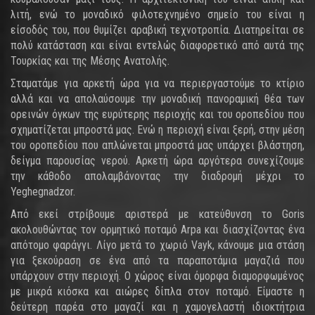
λιτή, ενώ το μοναδικό φιλοτεχνημένο σημείο του είναι η
είσοδός του, που θυμίζει αραβική τεχνοτροπία. Διατηρείται σε
πολύ κατάσταση και είναι εντελώς διαφορετικό από αυτά της
Τουρκίας και της Μέσης Ανατολής.
Σταματάμε για αρκετή ώρα για να περιεργαστούμε το κτίριο
αλλά και να απολαύσουμε την μοναδική πανοραμική θέα των
ορεινών όγκων της ευρύτερης περιοχής και του οροπεδίου που
σχηματίζεται μπροστά μας. Ενώ η περιοχή είναι ξερή, στην μέση
του οροπεδίου που απλώνεται μπροστά μας υπάρχει βλάστηση,
δείγμα παρουσίας νερού. Αρκετή ώρα αργότερα συνεχίζουμε
την κάθοδο απολαμβάνοντας την διαδρομή μέχρι το
Yeghegnadzor.
Από εκεί στρίβουμε αριστερά με κατεύθυνση το Goris
ακολουθώντας τον ορμητικό ποταμό Arpa και διασχίζοντας ένα
απότομο φαράγγι. Λίγο μετά το χωριό Vayk, κάνουμε μια στάση
για ξεκούραση σε ένα από τα παραποτάμια μαγαζιά που
υπάρχουν στην περιοχή. Ο χώρος είναι όμορφα διαμορφωμένος
με μικρά κιόσκα και αιώρες δίπλα στον ποταμό. Είμαστε η
δεύτερη παρέα στο μαγαζί και η χαμογελαστή ιδιοκτήτρια