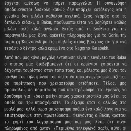
έρχεται αμέσως να πάρει παραγγελία. Η συνεννόηση
αποδεικνύεται δύσκολη καθώς δεν υπάρχει κατάλογος και η
γυναίκα δεν μιλάει καθόλου αγγλικά. Ένας νεαρός από το
διπλανό κιόσκι, ο Bakur, προθυμοποιείται να βοηθήσει καθώς
μιλάει πολύ καλά αγγλικά. Εκτός από τη βοήθεια για την
παραγγελία, μας δίνει αρκετές πληροφορίες για το Goris, την
περιοχή Kndzoresk με τις σπηλιές στους βράχους και για ένα
τεράστιο δέντρο καλά κρυμμένο στο Nagorno-Karabakh.
Αυτό που μας κάνει μεγάλη εντύπωση είναι η ευγένεια του Bakur
ο οποίος μας διαβεβαιώνει ότι οι αρμένιοι χαίρονται να
δέχονται τουρίστες στον τόπο τους, και μάλιστα μας δίνει τον
αριθμό του τηλεφώνου του ώστε να επικοινωνήσουμε μαζί του
σε περίπτωση που χρειαστούμε οτιδήποτε. Τέλος, μας
προσκαλεί, σε περίπτωση που επιστρέψουμε στο Ερεβάν, να
βρεθούμε για «beer party» όπως χαρακτηριστικά μας λέει, το
οποίο και του υποσχόμαστε. Το είχαμε έτσι κ’ αλλιώς στο
μυαλό μας, αλλά τώρα αποκτήσαμε ακόμα ένα καλό λόγο για να
επιστρέψουμε στην πρωτεύουσα… Φεύγοντας ο Bakur, κρατάει
το χαρτί του λογαριασμού μας και μας λέει ότι είναι
πληρωμένος από αυτόν! «Περιμένω τηλέφωνό σας!», είναι οι