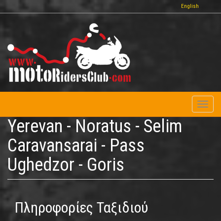
Παράκαμψη
English
προς
το
κυρίως
περιεχόμενο
Toggl
naviga
Yerevan - Noratus - Selim
Caravansarai - Pass
Ughedzor - Goris
Πληροφορίες Ταξιδιού