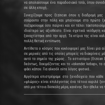
να απολαύσουμε ένα παραδοσιακό τσάι, όπου συνοδ
σε άλλη εποχή…
Συνεχίζουμε προς Erzincan όπου η διαδρομή μας
σούρουπο στην πόλη και μπαίνουμε στο πρώτο ξε
παζαρεύουμε όσο παίρνει και εν τέλει τακτοποιού
ιδιαίτερο ως αξιοθέατο. Είναι σχετικά νεόδμητη 
ξαναχτίστηκε από την αρχή. Τα κτίρια της είναι κα
πολλή θετική εντύπωση.
Αντίθετα ο κόσμος που κυκλοφορεί μας δίνει μια α
σε μερικές από τις οποίες μπορείς να διακρίνεις μόν
αυτό το σημείο της χώρας... Το εστιατόριο (Erzica
δεόντως, δοκιμάζοντας και το «iskender kebap», το
φάει κάπου. Για αλκοόλ ούτε λόγος φυσικά…
Αργότερα επιστρέψαμε στο ξενοδοχείο που κάθε 
«φλώρος» είναι επιλέγοντας ένα τέτοιο κυριλέ ξεν
από μια τέτοια δύσκολη μέρα, κανένας δεν ήθελε να 