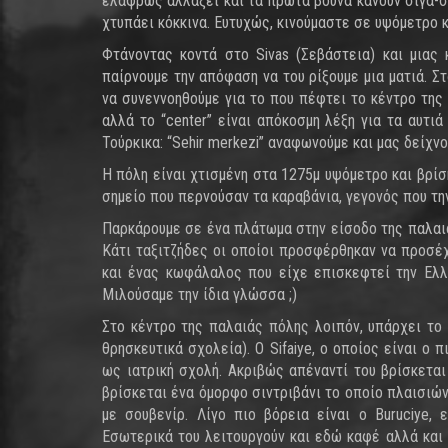
ελαφρώς αλλάξει και τα πρώτα βουνά κάνουν σιγά-σ
χτυπάει κόκκινα. Ευτυχώς, κινούμαστε σε υψόμετρο κ
Φτάνοντας κοντά στο Sivas (Σεβάστεια) και μιας
παίρνουμε την απόφαση να του ρίξουμε μια ματιά. 
να συνεννοηθούμε για το που πέφτει το κέντρο της
αλλά το “center” είναι απόκοσμη λέξη για τα αυτι
Τούρκικα: “Sehir merkezi” αναφωνούμε και μας δείχν
Η πόλη είναι χτισμένη στα 1275μ υψόμετρο και βρίσ
σημείο που περνούσαν τα καραβάνια, γεγονός που τ
Παρκάρουμε σε ένα πλάτωμα στην είσοδο της παλαιά
Κάτι ταξιτζήδες οι οποίοι προσφέρθηκαν να προσέχ
και ένας κωφάλαλος που είχε επισκεφτεί την Ελλά
Μιλούσαμε την ίδια γλώσσα ;)
Στο κέντρο της παλαιάς πόλης λοιπόν, υπάρχει το
θρησκευτικά σχολεία). O Sifaiye, ο οποίος είναι ο
ως ιατρική σχολή. Ακριβώς απέναντί του βρίσκεται 
βρίσκεται ένα όμορφο σιντριβάνι το οποίο πλαισιών
με σουβενίρ. Λίγο πιο βόρεια είναι ο Buruciye,
Εσωτερικά του λειτουργούν και εδώ καφέ αλλά και 