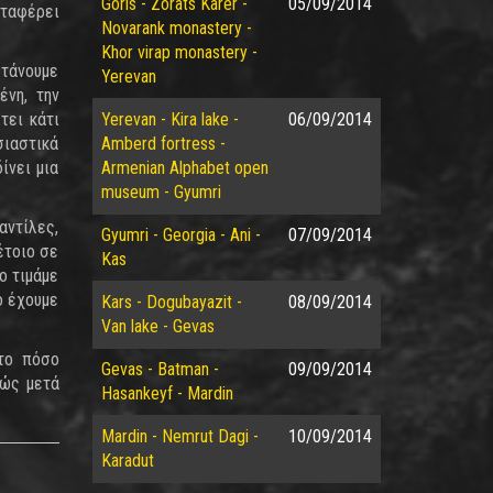
Goris - Zorats Karer -
05/09/2014
εταφέρει
Novarank monastery -
Khor virap monastery -
Φτάνουμε
Yerevan
ένη, την
τει κάτι
Yerevan - Kira lake -
06/09/2014
σιαστικά
Amberd fortress -
ίνει μια
Armenian Alphabet open
museum - Gyumri
αντίλες,
Gyumri - Georgia - Ani -
07/09/2014
έτοιο σε
Kas
ο τιμάμε
ο έχουμε
Kars - Dogubayazit -
08/09/2014
Van lake - Gevas
 το πόσο
Gevas - Batman -
09/09/2014
θώς μετά
Hasankeyf - Mardin
Mardin - Nemrut Dagi -
10/09/2014
Karadut