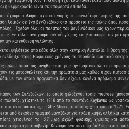
ιγά την εμφάνισή τους. Η κίνηση έχει ελαττωθεί κατά πολύ αλλά η 
αι η θερμοκρασία είναι σε υποφερτά επίπεδα...
 και έχουμε καλύψει σχετικά νωρίς το μεγαλύτερο μέρος της απ
Στάση λοιπόν σε ένα βενζινάδικο στα προάστια της πόλης όπου προ
 πόλης… Σχεδόν όλοι οι πελάτες του βενζινάδικου μας έχουν περικ
ά τους. Εν τέλει ανοίγουμε τον οδηγό μας και βρίσκουμε την μετάφ
ουν την κατεύθυνση γελώντας.
κεται ψηλότερα από κάθε άλλη στην κεντρική Ανατολία. Η θέση της 
ην ανέδειξε στους Ρωμαϊκούς χρόνους σε σπουδαίο εμπορικό κέντρο.
ς πόλης, όπου -ως συνήθως πια- μας την πέφτουν όλοι οι παρευρισ
ουν τις μοτοσυκλέτες και την πραμάτεια μας καθώς είχαν πιάτσα 
δα, με τον οποίο πραγματικά δεν είχαμε κανένα πρόβλημα συνενν
 πάρκο των Σελτζούκων, το οποίο φιλοξενεί τρεις medrese (μουσο
 πιο παλαιός, χτίστηκε το 1218 από το σουλτάνο Keykavus ως νοσοκο
ο πιο εντυπωσιακός, ο Cifte Minare, ο οποίος χτίστηκε το 1271. Ε
εται από δεκάδες γραφικά μαγαζάκια για τσάι ή καφέ, αλλά και κατ
 επίσης χτισμένος το 1271, ως σχολή φυσικής, χημείας και αστρ
καταστήματα με σουβενίρ. Κάνουμε ένα σύντομο διάλειμμα και αράζ