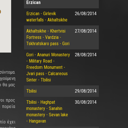
Erzican
Erzican - Girlevik
26/08/2014
waterfalls - Akhaltsikhe
Akhaltsikhe - Khertvisi
27/08/2014
Fortress - Vardzia -
Tskhratskaro pass - Gori
Gori - Ananuri Monastery
28/08/2014
- Military Road -
Freedom Monument -
σύντομα.
Jvari pass - Calcareous
ηγούμενη
Sinter - Tbilisi
ο θα μας
Tbilisi
29/08/2014
νοι προς
Tbilisi - Haghpat
30/08/2014
ε πορεία
monastery - Sanahin
monastery - Sevan lake
- Hangavan
πίο έχει