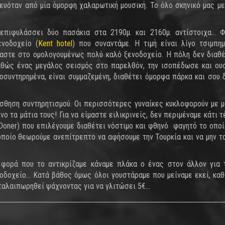
ευόταν από μία όμορφη χαλαρωτική μουσική. Το όλο σκηνικό μας μ
 επιφυλάσσει δύο πασάκια στα 2190μ. και 2160μ. αντίστοιχα… 
νοδοχείο (
Kent hotel
) που συναντάμε. Η τιμή είναι λίγο τσιμπημ
μαστε στο ομολογουμένως πολύ καλό ξενοδοχείο. Η πόλη δεν διαθέ
καθώς ένας μεγάλος σεισμός στο παρελθόν, την ισοπέδωσε και ου
λοσυντηρημένα, είναι συμμαζεμένη, διαθέτει όμορφα πάρκα και σου δ
ίσθηση συντηρητισμού. Οι περισσότερες γυναίκες κυκλοφορούν με μ
ο τα μάτια τους! Για να είμαστε ειλικρινείς, δεν περιμέναμε κάτι τ
n Doner) που επιλέγουμε διαθέτει νόστιμο και φθηνό φαγητό το οποί
 οποίο θεωρούμε ανεπίτρεπτο να αφήσουμε την Τουρκία και να μην τ
φορά που το αντικρίζαμε κάναμε πλάκα ο ένας στον άλλον για
οδοχείο... Κατά βάθος όμως όλοι γουστάραμε που μείναμε εκεί, κα
ταλαιπωρηθεί ψάχνοντας για να γλιτώσει 5€...