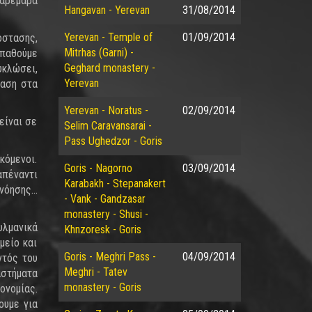
βαρεμάρα
Hangavan - Yerevan
31/08/2014
Yerevan - Temple of
01/09/2014
όστασης,
Mitrhas (Garni) -
σπαθούμε
Geghard monastery -
υκλώσει,
Yerevan
ραση στα
Yerevan - Noratus -
02/09/2014
είναι σε
Selim Caravansarai -
Pass Ughedzor - Goris
κόμενοι.
Goris - Nagorno
03/09/2014
απέναντι
Karabakh - Stepanakert
όησης...
- Vank - Gandzasar
monastery - Shusi -
υλμανικά
Khnzoresk - Goris
μείο και
Goris - Meghri Pass -
04/09/2014
ντός του
Meghri - Tatev
αστήματα
monastery - Goris
ονομίας.
ουμε για