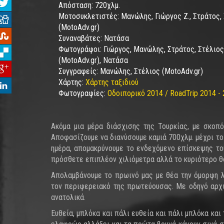
Απόσταση:
720χλμ.
Μοτοσυκλετιστές:
Μανώλης, Γιώργος Ζ., Στράτος,
(MotoAdv.gr)
Συναναβάτες:
Νατάσα
Φωτογράφοι:
Γιώργος, Μανώλης, Στράτος, Στέλιος
(MotoAdv.gr), Νατάσα
Συγγραφείς:
Μανώλης, Στέλιος (MotoAdv.gr)
Χάρτης:
Χάρτης ταξιδιού
Φωτογραφίες:
Οδοιπορικό 2014 / RoadTrip 2014 - 
Ακόμα μια μέρα διάσχισης της Τουρκίας, με σκοπ
Αποφασίζουμε να διανύσουμε καμιά 700χλμ. μέχρι το
ημέρα, απομακρύνουμε το ενδεχόμενο επίσκεψης το
πρόσθετε επιπλέον χιλιόμετρα αλλά το κυριότερο θα
Απολαμβάνουμε το πρωινό μας με θέα την όμορφη λί
τον περιφερειακό της πρωτεύουσας. Με οδηγό αρχικ
ανατολικά.
Ευθεία, μπλόκα και πάλι ευθεία και πάλι μπλόκα και