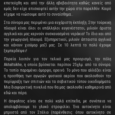
επετεύχθη και από την άλλη αβεβαιότητα καθώς κανείς από
εμάς δεν είχε επισκεφτεί αυτήν την χώρα στο παρελθόν. Καιρό
είχαμε να νιώσουμε αυτό το συναίσθημα…
Στα σύνορα μας περιμένει μια ευχάριστη έκπληξη. Στην τούρκικη
πλευρά είναι όλοι οι υπάλληλοι ευγενέστατοι, μιλούν άριστα
αγγλικά και μας κερνούν συσκευασμένα νεράκια! Το ίδιο και από
την γεωργιανή πλευρά. Εξυπηρετικοί, μιλούν άπταιστα αγγλικά
και κάνουν χιούμορ μαζί μας. Σε 10 λεπτά το πολύ έχουμε
ξεμπερδέψει!
Πορεία λοιπόν για τον τελικό μας προορισμό, την πόλη
Akhaltsikhe, η οποία βρίσκεται περίπου 25χλμ. από τα σύνορα.
Το τοπίο παραμένει όμορφο, ορεινό. Το μόνο που αλλάζει είναι
η προσθήκη των αγωγών φυσικού αερίου που ακολουθούν την
περίφραξη των σπιτιών και τα σοβιετικού τύπου οικοδομήματα.
Μια διαφορετική πινελιά που θα μας ακολουθεί καθημερινά από
εδώ και πέρα.
Η άσφαλτος είναι σε πολύ καλά επίπεδα, με συνέπεια να
απολαμβάνουμε το γλυκό στροφιλίκι. Ένα αυτοκίνητο είναι
μπροστά από τον Στέλιο (παρένθεσις: όπου αυτοκίνητο σε