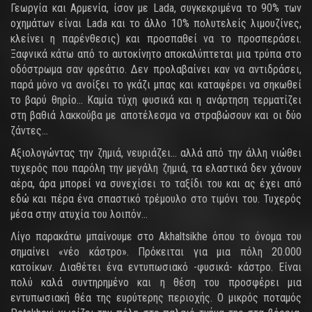
Γεωργία και Αρμενία, ίσον με Lada, συγκεκριμένα το 90% των
οχημάτων είναι Lada και το άλλο 10% πολυτελείς λιμουζίνες,
κλείνει η παρένθεσις) και προσπαθεί να το προσπεράσει.
Ξαφνικά κάτω από το αυτοκίνητο αποκαλύπτεται μια τρύπα στο
οδόστρωμα σαν φρεάτιο. Δεν προλαβαίνει καν να αντιδράσει,
παρά μόνο να ανοίξει το γκάζι μπας και καταφέρει να σηκωθεί
το βαρύ θηρίο… Καμία τύχη φυσικά και η ανάρτηση τερματίζει
στη βαθιά λακκούβα με αποτέλεσμα να στραβώσουν και οι δύο
ζάντες…
Αξιολογώντας την ζημιά, νευριάζει… αλλά από την άλλη νιώθει
τυχερός που παρόλη την μεγάλη ζημιά, τα ελαστικά δεν χάνουν
αέρα, άρα μπορεί να συνεχίσει το ταξίδι του και ας έχει από
εδώ και πέρα ένα σπαστικό τρέμουλο στο τιμόνι του. Τυχερός
μέσα στην ατυχία του λοιπόν…
Λίγο παρακάτω μπαίνουμε στο Akhaltsikhe όπου το όνομα του
σημαίνει «νέο κάστρο». Πρόκειται για μια πόλη 20.000
κατοίκων. Διαθέτει ένα εντυπωσιακό -φυσικά- κάστρο. Είναι
πολύ καλά συντηρημένο και η θέση του προσφέρει μια
εντυπωσιακή θέα της ευρύτερης περιοχής. Ο μικρός ποταμός