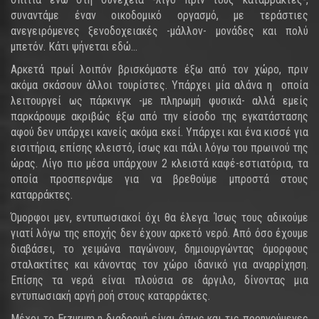
συναντάμε έναν οικοδομικό οργασμό, με τεράστιες
ανεγειρόμενες ξενοδοχειακές -μάλλον- μονάδες και πολύ
μπετόν. Κάτι ψήνεται εδώ...
Αρκετά πρωί λοιπόν βρισκόμαστε έξω από τον χώρο, πριν
ακόμα σκάσουν άλλοι τουρίστες. Υπάρχει μία αλάνα η οποία
λειτουργεί ως πάρκινγκ -με πληρωμή φυσικά- αλλά εμείς
παρκάρουμε ακριβώς έξω από την είσοδο της εγκατάστασης
αφού δεν υπάρχει κανείς ακόμα εκεί. Υπάρχει και ένα κισσέ για
εισιτήρια, επίσης κλειστό, ίσως και πάλι λόγω του πρωινού της
ώρας. Λίγο πιο μέσα υπάρχουν 2 κλειστά καφέ-εστιατόρια, τα
οποία προσπερνάμε για να βρεθούμε μπροστά στους
καταρράκτες.
Όμορφοι μεν, εντυπωσιακοί όχι θα έλεγα. Ίσως τους αδικούμε
γιατί λόγω της εποχής δεν έχουν αρκετό νερό. Από όσο έχουμε
διαβάσει, το χειμώνα παγώνουν, δημιουργώντας όμορφους
σταλακτίτες και κάνοντας τον χώρο ιδανικό για αναρρίχηση.
Επίσης τα νερά είναι πλούσια σε άργιλο, δίνοντας μια
εντυπωσιακή αργή ροή στους καταρράκτες.
Μέχρι το Erzurum η διαδρομή είναι όπως και τις προηγούμενες