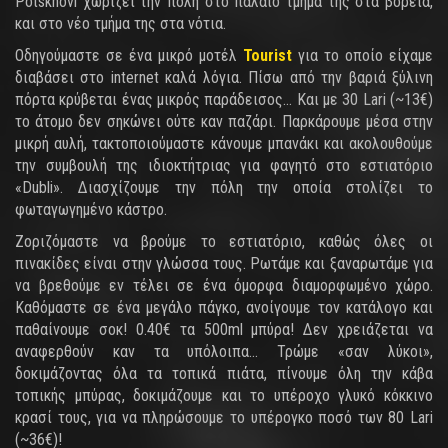
Potskhovi χωρίζει την πόλη στο παλαιό τμήμα της στα βόρεια,
και στο νέο τμήμα της στα νότια.
Οδηγούμαστε σε ένα μικρό μοτέλ
Tourist
για το οποίο είχαμε
διαβάσει στο internet καλά λόγια. Πίσω από την βαριά ξύλινη
πόρτα κρύβεται ένας μικρός παράδεισος… Και με 30 Lari (~13€)
το άτομο δεν σηκώνει ούτε καν παζάρι. Παρκάρουμε μέσα στην
μικρή αυλή, τακτοποιούμαστε κάνουμε μπανάκι και ακολουθούμε
την συμβουλή της ιδιοκτήτριας για φαγητό στο εστιατόριο
«Dubli». Διασχίζουμε την πόλη την οποία στολίζει το
φωταγωγημένο κάστρο.
Ζοριζόμαστε να βρούμε το εστιατόριο, καθώς όλες οι
πινακίδες είναι στην γλώσσα τους. Ρωτάμε και ξαναρωτάμε για
να βρεθούμε εν τέλει σε ένα όμορφα διαμορφωμένο χώρο.
Καθόμαστε σε ένα μεγάλο πάγκο, ανοίγουμε τον κατάλογο και
παθαίνουμε σοκ! 0.40€ τα 500ml μπύρα! Δεν χρειάζεται να
αναφερθούν καν τα υπόλοιπα… Τρώμε «σαν λύκοι»,
δοκιμάζοντας όλα τα τοπικά πιάτα, πίνουμε όλη την κάβα
τοπικής μπύρας, δοκιμάζουμε και το υπέροχο γλυκό κόκκινο
κρασί τους, για να πληρώσουμε το υπέρογκο ποσό των 80 Lari
(~36€)!