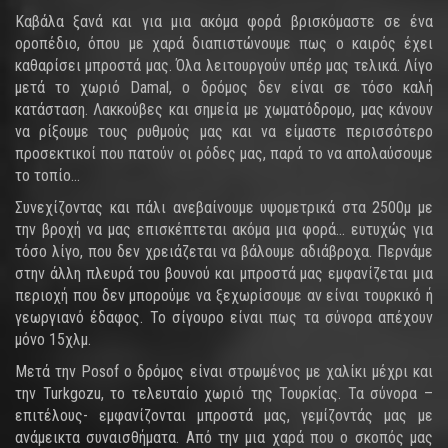
Καβάλα ξανά και για μια ακόμα φορά βρισκόμαστε σε ένα
οροπέδιο, όπου με χαρά διαπιστώνουμε πως ο καιρός έχει
καθαρίσει μπροστά μας. Όλα λειτουργούν υπέρ μας τελικά. Λίγο
μετά το χωριό Damal, ο δρόμος δεν είναι σε τόσο καλή
κατάσταση. Λακκούβες και σημεία με χωματόδρομο, μας κάνουν
να ρίξουμε τους ρυθμούς μας και να είμαστε περισσότερο
προσεκτικοί που πατούν οι ρόδες μας, παρά το να απολαύσουμε
το τοπίο...
Συνεχίζοντας και πάλι ανεβαίνουμε υψομετρικά στα 2500μ με
την βροχή να μας επισκέπτεται ακόμα μια φορά... ευτυχώς για
τόσο λίγο, που δεν χρειάζεται να βάλουμε αδιάβροχα. Περνάμε
στην άλλη πλευρά του βουνού και μπροστά μας εμφανίζεται μια
περιοχή που δεν μπορούμε να ξεχωρίσουμε αν είναι τουρκικό ή
γεωργιανό έδαφος. Το σίγουρο είναι πως τα σύνορα απέχουν
μόνο 15χλμ.
Μετά την Posof o δρόμος είναι στρωμένος με χαλίκι μέχρι και
την Turkgozu, το τελευταίο χωριό της Τουρκίας. Τα σύνορα –
επιτέλους- εμφανίζονται μπροστά μας, γεμίζοντάς μας με
ανάμεικτα συναισθήματα. Από την μια χαρά που ο σκοπός μας