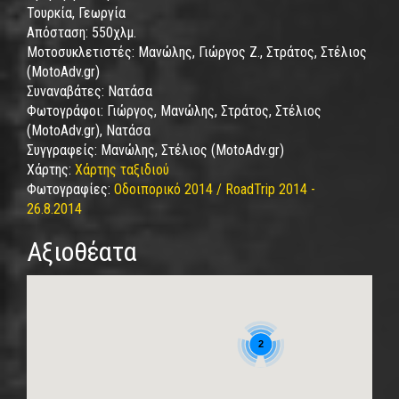
Τουρκία, Γεωργία
Απόσταση:
550χλμ.
Μοτοσυκλετιστές:
Μανώλης, Γιώργος Ζ., Στράτος, Στέλιος
(MotoAdv.gr)
Συναναβάτες:
Νατάσα
Φωτογράφοι:
Γιώργος, Μανώλης, Στράτος, Στέλιος
(MotoAdv.gr), Νατάσα
Συγγραφείς:
Μανώλης, Στέλιος (MotoAdv.gr)
Χάρτης:
Χάρτης ταξιδιού
Φωτογραφίες:
Οδοιπορικό 2014 / RoadTrip 2014 -
26.8.2014
Αξιοθέατα
2