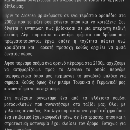
δίπλα μας.
Πριν το Ardahan βρισκόμαστε σε ένα τεράστιο οροπέδιο στα
2000μ που το μάτι σου χάνεται όπου και να κοιτάξεις. Σου
δίνεται η εντύπωση πως βρίσκεσαι σε μια απέραντη πεδινή
έκταση. Λίγο παρακάτω συναντάμε τμήματα του δρόμου που
πραγματοποιούνται έργα, οπότε η ταχύτητα πέφτει ενώ
χρειάζεται και αρκετή προσοχή καθώς αρχίζει να φυσά
δυνατός αέρας.
Αφού περνάμε ακόμα ένα ορεινό πέρασμα στα 2100μ, αρχίζουμε
να κατηφορίζουμε προς το Ardahan το οποίο περνάμε
περιφερειακά όπου μας περιμένει το μοναδικό μπλόκο για
σήμερα. Καθώς όμως δεν μιλάμε Τούρκικα ή Γερμανικά! μας
κάνουν νόημα να συνεχίσουμε…
Στη συνέχεια συναντάμε ένα από τα ελάχιστα κομβόι
μοτοσυκλετών που συναντήσαμε στο ταξίδι μας. Όλοι με
γαλλικές πινακίδες…Και λίγο παρακάτω ένα γερό ατύχημα όπου
ένα επιβατικό έχει καρφωθεί πάνω σε ένα τρακτέρ, όπου και η
στρατιωτική αστυνομία έχει κλείσει τον δρόμο. Ευτυχώς για
λίγη ώρα μόνο...