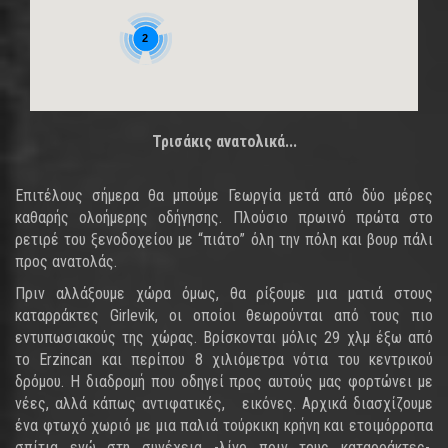
2
Τρισάκις ανατολικά...
Επιτέλους σήμερα θα μπούμε Γεωργία μετά από δύο μέρες
καθαρής ολοήμερης οδήγησης. Πλούσιο πρωινό πρώτα στο
ρετιρέ του ξενοδοχείου με “πιάτο” όλη την πόλη και βουρ πάλι
προς ανατολάς.
Πριν αλλάξουμε χώρα όμως, θα ρίξουμε μια ματιά στους
καταρράκτες Girlevik, οι οποίοι θεωρούνται από τους πιο
εντυπωσιακούς της χώρας. Βρίσκονται μόλις 29 χλμ έξω από
το Erzincan και περίπου 8 χιλιόμετρα νότια του κεντρικού
δρόμου. Η διαδρομή που οδηγεί προς αυτούς μας φορτώνει με
νέες, αλλά κάπως αντιφατικές, εικόνες. Αρχικά διασχίζουμε
ένα φτωχό χωριό με μια παλιά τούρκικη κρήνη και ετοιμόρροπα
σπίτια ενώ στη συνέχεια -λίγο πριν τους καταρράκτες-,