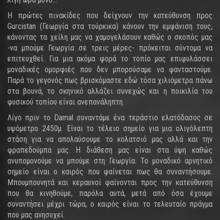
Η πρώτες πινακίδες που δείχνουν την κατεύθυνση προς
Gurcistan (Γεωργία στα τούρκικα) κάνουν την εμφάνιση τους,
κάνοντας τα χείλη μας να χαμογελάσουν καθώς ο σκοπός μας
-να μπούμε Γεωργία σε τρεις μέρες- πρόκειται σύντομα να
επιτευχθεί. Για μια ακόμα φορά το τοπίο μας επιφυλάσσει
μοναδικές ομορφιές που δεν μπορούσαμε να φανταστούμε.
Παρά το γεγονός πως βρισκόμαστε εδώ τόσα χιλιόμετρα πάνω
στα βουνά, το σκηνικό αλλάζει συνεχώς και η ποικιλία του
φυσικού τοπίου είναι ανεπανάληπτη.
Λίγο πριν το Damal συναντάμε ένα τεράστιο ελατόδασος σε
υψόμετρο 2450μ. Είναι το τέλειο σημείο για μια ολιγόλεπτη
στάση για να απολαύσουμε το κολατσιό μας αλλά και την
φραπεδούμπα μας. Η διάθεση μας είναι στα ύψη καθώς
ανυπομονούμε να μπούμε στη Γεωργία. Το μοναδικό αρνητικό
σημείο είναι ο καιρός που φαίνεται πως θα συναντήσουμε.
Μπουμπουνητά και κεραυνοί φαίνονται προς την κατεύθυνση
που θα κινηθούμε, παρόλα αυτά, μετά από όσα έχουμε
συναντήσει μέχρι τώρα, ο καιρός είναι το τελευταίο πράγμα
που μας ανησυχεί.