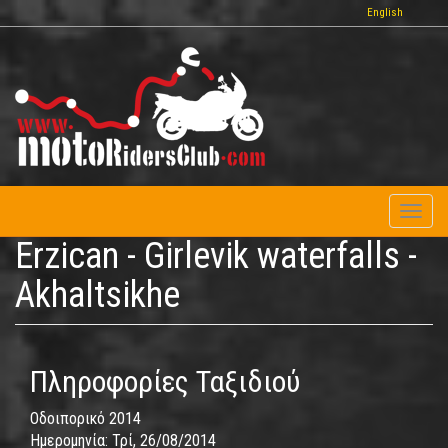
Παράκαμψη
English
προς
το
κυρίως
περιεχόμενο
Toggl
naviga
Erzican - Girlevik waterfalls -
Akhaltsikhe
Πληροφορίες Ταξιδιού
Οδοιπορικό 2014
Ημερομηνία:
Τρί, 26/08/2014