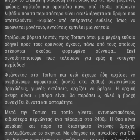
ημέρες: υψίπεδα και οροπέδια πάνω από 1550μ, απέραντα
λιβάδια που τα περισσότερα είναι ακαλλιέργητα και δρόμοι που
αποτελούνται –κυρίως- από απέραντες ευθείες. Ίσως να
ακούγεται μονότονο, εντούτοις εμπνέει μια γοητεία.
Στρίβουμε βόρεια λοιπόν, προς Tortum όπου μια μεγάλη ευθεία
οδηγεί προς τους ορεινούς όγκους, πάνω από τους οποίους
στέκονται σκούρα, φορτωμένα σύννεφα... Εκεί
συνειδητοποιούμε πως τελείωσε για εμάς η «στεγνή»
περίοδος!
Φτάνοντας στο Tortum και ενώ έχουμε ήδη αρχίσει να
ανεβαίνουμε υψομετρικά (κοντά στα 2000μ) συναντώντας
βραχώδεις, γυμνές εκτάσεις, αρχίζει να βρέχει. Η αρχική
σκέψη είναι «...μπόρα είναι, θα περάσει...», αλλά η βροχή
συνεχίζει δυνατά και ασταμάτητα.
Μετά την Tortum το τοπίο γίνεται εντυπωσιακότερο,
ειδικότερα περνώντας ένα πέρασμα στα 2400μ. Η θέα είναι
μοναδική και παρά τα διαστήματα έντονης βροχής,
απολαμβάνουμε το σκηνικό. Με οδηγούς τις πινακίδες για Oltu
και Ardahan συνεχίζουμε την ανάβαση με το τοπίο να “οργιάζει”