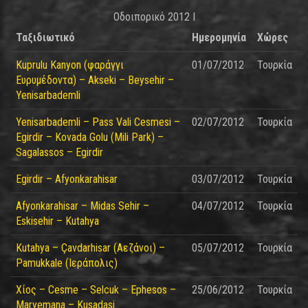
Οδοιπορικό 2012 I
Ταξιδιωτικό
Ημερομηνία
Χώρες
Kuprulu Kanyon (φαράγγι
01/07/2012
Τουρκία
Ευρυμέδοντα) – Akseki – Beysehir –
Yenisarbademli
Yenisarbademli – Pass Vali Cesmesi –
02/07/2012
Τουρκία
Egirdir – Kovada Golu (Mili Park) –
Sagalassos – Egirdir
Egirdir – Afyonkarahisar
03/07/2012
Τουρκία
Afyonkarahisar – Midas Sehir –
04/07/2012
Τουρκία
Eskisehir – Kutahya
Kutahya – Çavdarhisar (Αεζάνοι) –
05/07/2012
Τουρκία
Pamukkale (Ιεράπολις)
Χίος – Cesme – Selcuk – Ephesos –
25/06/2012
Τουρκία
Maryemana – Kusadasi