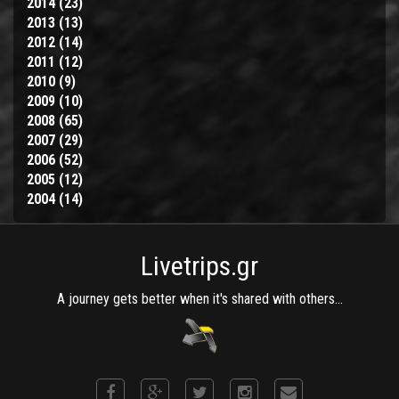
2014 (23)
2015
filter
Apply
2013 (13)
filter
2014
Apply
2012 (14)
filter
2013
Apply
2011 (12)
filter
2012
Apply
2010 (9)
Apply
filter
2011
2009 (10)
2010
filter
Apply
2008 (65)
filter
2009
Apply
2007 (29)
filter
2008
Apply
2006 (52)
filter
2007
Apply
2005 (12)
filter
2006
Apply
2004 (14)
filter
2005
Apply
filter
2004
filter
Livetrips.gr
A journey gets better when it's shared with others...