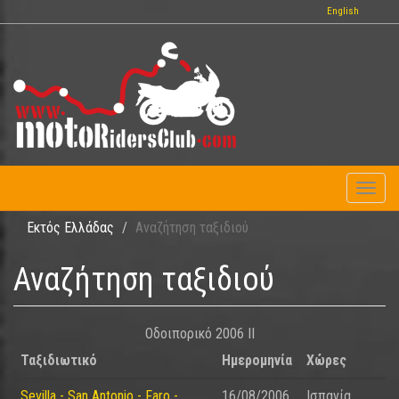
Παράκαμψη
English
προς
το
κυρίως
περιεχόμενο
Toggl
naviga
Εκτός Ελλάδας
Αναζήτηση ταξιδιού
Αναζήτηση ταξιδιού
Οδοιπορικό 2006 II
Ταξιδιωτικό
Ημερομηνία
Χώρες
Sevilla - San Antonio - Faro -
16/08/2006
Ισπανία,