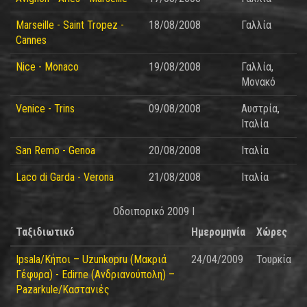
Marseille - Saint Tropez -
18/08/2008
Γαλλία
Cannes
Nice - Monaco
19/08/2008
Γαλλία,
Μονακό
Venice - Trins
09/08/2008
Αυστρία,
Ιταλία
San Remo - Genoa
20/08/2008
Ιταλία
Laco di Garda - Verona
21/08/2008
Ιταλία
Οδοιπορικό 2009 I
Ταξιδιωτικό
Ημερομηνία
Χώρες
Ipsala/Κήποι – Uzunkopru (Μακριά
24/04/2009
Τουρκία
Γέφυρα) - Edirne (Ανδριανούπολη) –
Pazarkule/Καστανιές