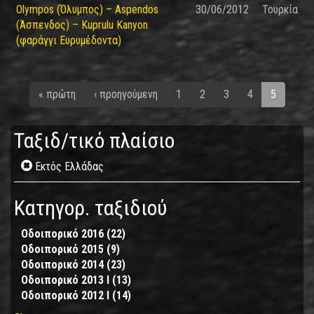
Olympos (Όλυμπος) – Aspendos
30/06/2012
Τουρκία
(Άσπενδος) – Kuprulu Kanyon
(φαράγγι Ευρυμέδοντα)
« πρώτη
‹ προηγούμενη
1
2
3
4
5
Ταξιδ/τικό πλαίσιο
Remove
Εκτός Ελλάδας
Εκτός
Ελλάδας
Κατηγορ. ταξιδιού
filter
Οδοιπορικό 2016 (22)
Apply
Οδοιπορικό 2015 (9)
Apply
Οδοιπορικό
Οδοιπορικό 2014 (23)
Οδοιπορικό
2016
Apply
Οδοιπορικό 2013 I (13)
2015
filter
Οδοιπορικό
Apply
Οδοιπορικό 2012 I (14)
filter
2014
Οδοιπορικό
Apply
filter
2013
Οδοιπορικό