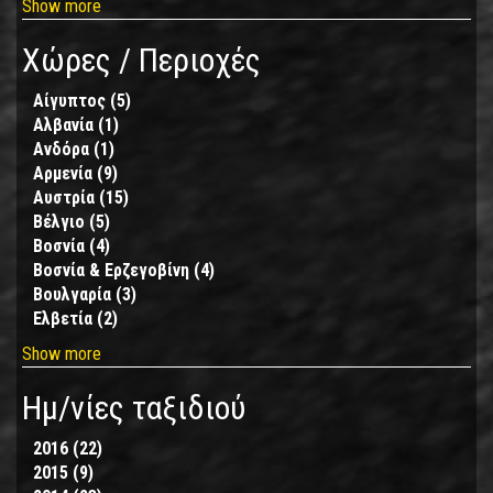
Show more
I
2012
filter
I
Χώρες / Περιοχές
filter
Αίγυπτος (5)
Apply
Αλβανία (1)
Apply
Αίγυπτος
Ανδόρα (1)
Apply
Αλβανία
filter
Αρμενία (9)
Ανδόρα
Apply
filter
Αυστρία (15)
filter
Αρμενία
Apply
Βέλγιο (5)
Apply
filter
Αυστρία
Βοσνία (4)
Βέλγιο
Apply
filter
Βοσνία & Ερζεγοβίνη (4)
filter
Βοσνία
Apply
Βουλγαρία (3)
filter
Apply
Βοσνία
Ελβετία (2)
Apply
Βουλγαρία
&
Ελβετία
filter
Ερζεγοβίνη
Show more
filter
filter
Ημ/νίες ταξιδιού
2016 (22)
Apply
2015 (9)
Apply
2016