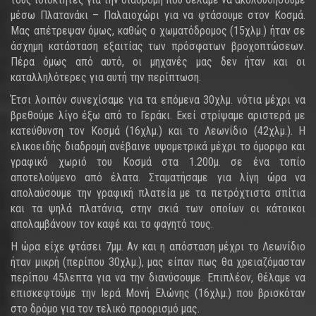
μέσω Πλατανάκι – Παλαιοχώρι για να φτάσουμε στον Κοσμά.
Μας απέτρεψαν όμως, καθώς ο χωματόδρομος (15χλμ.) ήταν σε
άσχημη κατάσταση εξαιτίας των πρόσφατων βροχοπτώσεων.
Πέρα όμως από αυτό, οι μηχανές μας δεν ήταν και οι
καταλληλότερες για αυτή την περίπτωση.
Έτσι λοιπόν συνεχίσαμε για τα επόμενα 30χλμ. νότια μέχρι να
βρεθούμε λίγο έξω από το Γεράκι. Εκεί στρίψαμε αριστερά με
κατεύθυνση τον Κοσμά (16χλμ.) και το Λεωνίδιο (42χλμ.). Η
ελικοειδής διαδρομή ανέβαινε υψομετρικά μέχρι το όμορφο και
γραφικό χωριό του Κοσμά στα 1.200μ. σε ένα τοπίο
αποτελούμενο από έλατα. Σταματήσαμε για λίγη ώρα να
απολαύσουμε την γραφική πλατεία με τα πετρόχτιστα σπίτια
και τα ψηλά πλατάνια, στην σκιά των οποίων οι κάτοικοι
απολαμβάνουν τον καφέ και το φαγητό τους.
Η ώρα είχε φτάσει 7μμ. Αν και η απόσταση μέχρι το Λεωνίδιο
ήταν μικρή (περίπου 30χλμ.), μας είπαν πως θα χρειαζόμασταν
περίπου 45λεπτα για να την διανύσουμε. Επιπλέον, θέλαμε να
επισκεφτούμε την Ιερά Μονή Ελώνης (16χλμ.) που βρισκόταν
στο δρόμο για τον τελικό προορισμό μας.