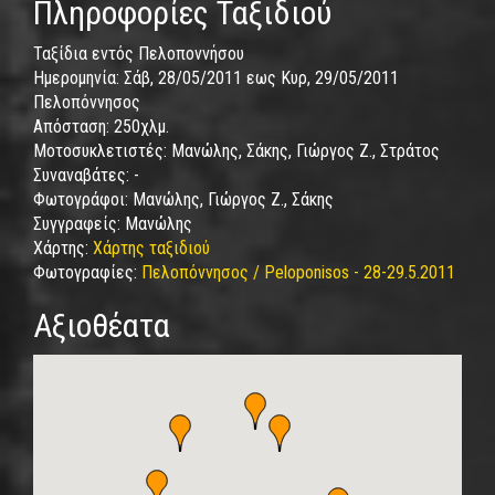
Πληροφορίες Ταξιδιού
Ταξίδια εντός Πελοποννήσου
Ημερομηνία:
Σάβ, 28/05/2011
εως
Κυρ, 29/05/2011
Πελοπόννησος
Απόσταση:
250χλμ.
Μοτοσυκλετιστές:
Μανώλης, Σάκης, Γιώργος Ζ., Στράτος
Συναναβάτες:
-
Φωτογράφοι:
Μανώλης, Γιώργος Ζ., Σάκης
Συγγραφείς:
Μανώλης
Χάρτης:
Χάρτης ταξιδιού
Φωτογραφίες:
Πελοπόννησος / Peloponisos - 28-29.5.2011
Αξιοθέατα