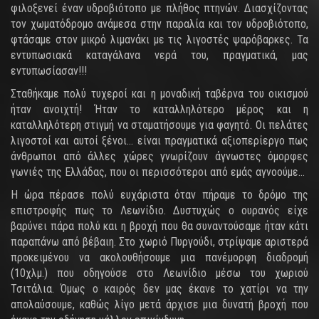
φιλοξενεί έναν υδροβιότοπο με πλήθος πτηνών. Διασχίζοντας
τον χωματόδρομο ανάμεσα στην παραλία και τον υδροβιότοπο,
φτάσαμε στον μικρό λιμανάκι με τις λιγοστές ψαρόβαρκες. Τα
εντυπωσιακά καταγάλανα νερά του, πραγματικά, μας
εντυπωσίασαν!!!
Σταθήκαμε πολύ τυχεροί και η μοναδική ταβέρνα του οικισμού
ήταν ανοιχτή! Ήταν το καταλληλότερο μέρος και η
καταλληλότερη στιγμή να σταματήσουμε για φαγητό. Οι πελάτες
λιγοστοί και αυτοί ξένοι… είναι πραγματικά αξιοπερίεργο πως
άνθρωποι από άλλες χώρες γνωρίζουν άγνωστες όμορφες
γωνιές της Ελλάδας, που οι περισσότεροι από εμάς αγνοούμε…
Η ώρα πέρασε πολύ ευχάριστα όταν πήραμε το δρόμο της
επιστροφής πως το Λεωνίδιο. Δυστυχώς ο ουρανός είχε
βαρύνει πάρα πολύ και η βροχή που θα συναντούσαμε ήταν κάτι
παραπάνω από βέβαιη. Στο χωριό Πυργούδι, στρίψαμε αριστερά
προκειμένου να ακολουθήσουμε μια πανέμορφη διαδρομή
(10χλμ.) που οδηγούσε στο Λεωνίδιο μέσω του χωριού
Τσιτάλια. Όμως ο καιρός δεν μας έκανε το χατίρι να την
απολαύσουμε, καθώς λίγο μετά άρχισε μια δυνατή βροχή που