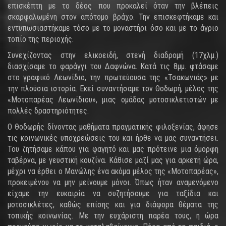
επισκέπτη με το δέος που προκαλεί όταν την βλέπεις
σκαρφαλωμένη στον απότομο βράχο. Την επισκεφτήκαμε και
εντυπωσιαστήκαμε τόσο με το μοναστήρι όσο και με το άγριο
τοπίο της περιοχής.
Συνεχίζοντας στην ελικοειδή, στενή διαδρομή (17χλμ.)
διασχίσαμε το φαράγγι του Δαφνώνα. Κατά τις 8μμ. φτάσαμε
στο γραφικό Λεωνίδιο, την πρωτεύουσα της «Τσακωνιάς» με
την πλούσια ιστορία. Εκεί συναντήσαμε τον Θοδωρή, μέλος της
«Μοτοπαρέας Λεωνίδιου», μιας ομάδας μοτοσικλετιστών με
πολλές δραστηριότητες.
Ο Θοδωρής δίνοντας μαθήματα πραγματικής φιλοξενίας, άφησε
τις κοινωνικές υποχρεώσεις του και ήρθε να μας συναντήσει.
Του ζητήσαμε κάπου για φαγητό και μας πρότεινε μια όμορφη
ταβέρνα, με γευστική κουζίνα. Κάθισε μαζί μας για αρκετή ώρα,
μέχρι να έρθει ο Μανώλης ένα ακόμα μέλος της «Μοτοπαρέας»,
προκειμένου να μην μείνουμε μόνοι. Όπως ήταν αναμενόμενο
είχαμε την ευκαιρία να συζητήσουμε για ταξίδια και
μοτοσικλέτες, καθώς επίσης και για διάφορα θέματα της
τοπικής κοινωνίας. Με την ευχάριστη παρέα τους, η ώρα