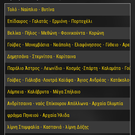
Τολό - Ναύπλιο - Βυτίνα
Επίδαυρος - Γαλατάς - Ερμιόνη - Πορτοχέλι
Βελίκα - Πήλος - Μεθώνη - Φοινικούντα - Κορώνη
Γούβες - Μονεμβάσια - Νεάπολη - Ελαφόνησσος - Γύθειο - Αρεόπ
Δημητσάνα - Στεμνίτσα - Καρίταινα
Παράλιο Άστρος - Λεωνίδιο - Κοσμάς -Σπάρτη - Καλαμάτα - Γούβ
Γούβες - Γιάλοβα -Λουτρά Καϊάφα - Άγιος Ανδρέας - Κατάκολο- 
Λάμπεια - Καλάβρυτα - Μέγα Σπήλαιο
Ανδρίτσαινα - ναός Επίκουρου Απόλλωνα - Αρχαία Ολυμπία
φράγμα Πηνειού - Αρχαία Ήλιδα
λίμνη Στυμφαλία - Καστανιά - λίμνη Δόξης