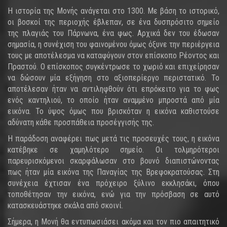
Η ιστορία της Μονής ανάγεται στο 1300. Με βάση το ιστορικό,
οι βοσκοί της περιοχής έβλεπαν, σε ένα δυσπρόσιτο σημείο
της πλαγιάς του Πάρνωνα, ένα φως. Αρχικά δεν του έδωσαν
σημασία, η συνέχιση του φαινομένου όμως όξυνε την περιέργεια
τους με αποτέλεσμα να καταφύγουν στον επίσκοπο Ρέοντος και
Πραστού. Ο επίσκοπος συγκέντρωσε το χωριό και επιχείρησαν
να δώσουν μία εξήγηση στο αξιοπερίεργο περιστατικό. Το
αποτέλεσαν ήταν να αντιληφθούν ότι επρόκειτο για το φως
ενός καντηλιού, το οποίο ήταν αναμμένο μπροστά από μία
εικόνα. Το ύψος όμως που βρισκόταν η εικόνα καθιστούσε
αδύνατη κάθε προσπάθεια προσέγγισής της.
Η παράδοση αναφέρει πως μετά τις προσευχές τους, η εικόνα
κατέβηκε σε χαμηλότερο σημείο. Οι τολμηρότεροι
παρευρισκόμενοι σκαρφάλωσαν στο βουνό διαπιστώνοντας
πως ήταν μία εικόνα της Παναγίας της Βρεφοκρατούσας. Στη
συνέχεια έχτισαν ένα πρόχειρο ξύλινο εκκλησάκι, όπου
τοποθέτησαν την εικόνα, ενώ για την πρόσβαση σε αυτό
κατασκευάστηκε σκάλα από σκοινί.
Σήμερα, η Μονή θα εντυπωσιάσει ακόμα και τον πιο απαιτητικό