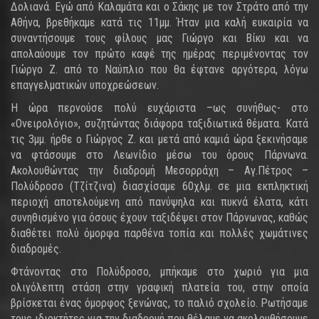
Δολιανά. Εγώ από Καλαμάτα και ο Σάκης με τον Στράτο από την
Αθήνα, βρεθήκαμε κατά τις 11μμ. Ήταν μια καλή ευκαιρία να
συναντήσουμε τους φίλους μας Γιώργο και Βίκυ και να
απολαύουμε τον πρώτο καφέ της ημέρας περιμένοντας τον
Γιώργο Ζ. από το Ναύπλιο που θα έφτανε αργότερα, λόγω
επαγγελματικών υποχρεώσεων.
Η ώρα περνούσε πολύ ευχάριστα –ως συνήθως- στο
«Ονειρολόγιο», συζητώντας διάφορα ταξιδιωτικά θέματα. Κατά
τις 3μμ. ήρθε ο Γιώργος Ζ. και μετά από καμιά ώρα ξεκινήσαμε
να φτάσουμε στο Λεωνίδιο μέσω του όρους Πάρνωνα.
Ακολουθώντας την διαδρομή Μεσορράχη – Αγ.Πέτρος –
Πολύδροσο (Τζίτζινα) διασχίσαμε 60χλμ. σε μια εκπληκτική
περιοχή αποτελούμενη από πανύψηλα και πυκνά έλατα, κάτι
συνηθισμένο για όσους έχουν ταξιδέψει στον Πάρνωνας, καθώς
διαθέτει πολύ όμορφα παρθένα τοπία και πολλές χωμάτινες
διαδρομές.
Φτάνοντας στο Πολύδροσο, μπήκαμε στο χωριό για μια
ολιγόλεπτη στάση στην γραφική πλατεία του, στην οποία
βρίσκεται ένας όμορφος ξενώνας, το παλιό σχολείο. Ρωτήσαμε
τους ιδιοκτήτες για την διαδρομή που θέλαμε να ακολουθήσουμε