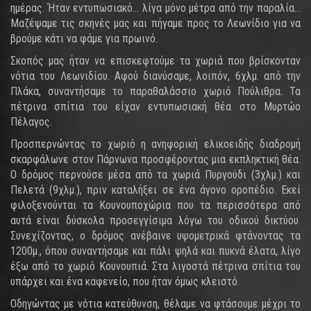
ημέρας. Ήταν εντυπωσιακό… λίγα μόνο μέτρα από την παραλία…
Μαζέψαμε τις σκηνές μας και πήγαμε προς το Λεωνίδιο για να
βρούμε κάτι να φάμε για πρωινό.
Σκοπός μας ήταν να επισκεφτούμε τα χωριά που βρίσκονταν
νότια του Λεωνιδίου. Αφού διανύσαμε, λοιπόν, 6χλμ. από την
Πλάκα, συναντήσαμε το παραθαλάσσιο χωριό Πούλιθρα. Τα
πέτρινα σπίτια του είχαν εντυπωσιακή θέα στο Μυρτώο
Πέλαγος.
Προσπερνώντας το χωριό η ανηφορική ελικοειδής διαδρομή
σκαρφάλωνε στον Πάρνωνα προσφέροντας μια εκπληκτική θέα.
Ο δρόμος περνούσε μέσα από τα χωριά Πυργούδι (3χλμ.) και
Πελετά (9χλμ.), πριν καταλήξει σε ένα άγονο οροπέδιο. Εκεί
φιλοξενούνται τα Κουνουποχώρια που τα περισσότερα από
αυτά είναι δύσκολα προσεγγίσιμα λόγω του οδικού δικτύου.
Συνεχίζοντας, ο δρόμος ανέβαινε υψομετρικά φτάνοντας τα
1200μ., όπου συναντήσαμε και πάλι ψηλά και πυκνά έλατα, λίγο
έξω από το χωριό Κουνουπιά. Στα λιγοστά πέτρινα σπίτια του
υπάρχει και ένα καφενείο, που ήταν όμως κλειστό.
Οδηγώντας με νότια κατεύθυνση, θέλαμε να φτάσουμε μέχρι το