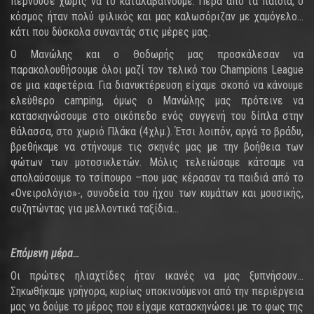
περνούσε χωρίς να το καταλαβαίνουμε. Πέρα από τα παιδιά, ο
κόσμος ήταν πολύ φιλικός και μας καλωσόριζαν με χαμόγελο…
κάτι που δύσκολα συναντάς στις μέρες μας.
Ο Μανώλης και ο Θοδωρής μας προσκάλεσαν να
παρακολουθήσουμε όλοι μαζί τον τελικό του Champions League
σε μια καφετέρια. Για διανυκτέρευση είχαμε σκοπό να κάνουμε
ελεύθερο camping, όμως ο Μανώλης μας πρότεινε να
κατασκηνώσουμε στο οικόπεδο ενός συγγενή του δίπλα στην
θάλασσα, στο χωριό Πλάκα (4χλμ.). Έτσι λοιπόν, αργά το βράδυ,
βρεθήκαμε να στήνουμε τις σκηνές μας με την βοήθεια των
φώτων των μοτοσικλετών. Μόλις τελειώσαμε κάτσαμε να
απολαύσουμε το τσίπουρο –που μας κέρασαν τα παιδιά από το
«Ονειρολόγιο»-, συνοδεία του ήχου των κυμάτων και μουσικής,
συζητώντας για μελλοντικά ταξίδια…
Επόμενη μέρα…
Οι πρώτες ηλιαχτίδες ήταν ικανές να μας ξυπνήσουν…
Σηκωθήκαμε γρήγορα, κυρίως υποκινούμενοι από την περιέργεια
μας να δούμε το μέρος που είχαμε κατασκηνώσει με το φως της