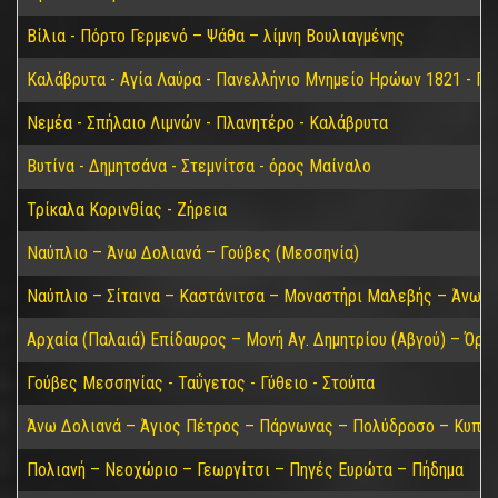
Βίλια - Πόρτο Γερμενό – Ψάθα – λίμνη Βουλιαγμένης
Καλάβρυτα - Αγία Λαύρα - Πανελλήνιο Μνημείο Ηρώων 1821 - Π
Νεμέα - Σπήλαιο Λιμνών - Πλανητέρο - Καλάβρυτα
Βυτίνα - Δημητσάνα - Στεμνίτσα - όρος Μαίναλο
Τρίκαλα Κορινθίας - Ζήρεια
Ναύπλιο – Άνω Δολιανά – Γούβες (Μεσσηνία)
Ναύπλιο – Σίταινα – Καστάνιτσα – Μοναστήρι Μαλεβής – Άνω Δ
Αρχαία (Παλαιά) Επίδαυρος – Μονή Αγ. Δημητρίου (Αβγού) – Όρο
Γούβες Μεσσηνίας - Ταΰγετος - Γύθειο - Στούπα
Άνω Δολιανά – Άγιος Πέτρος – Πάρνωνας – Πολύδροσο – Κυπαρί
Πολιανή – Νεοχώριο – Γεωργίτσι – Πηγές Ευρώτα – Πήδημα