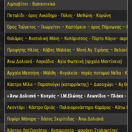
Λιμποβίτσι - Βαλτεσινίκο
Πεταλίδι - όρος Λυκόδημο - Πύλος - Μεθώνη - Κορώνη
Όρος Ταΰγετος – Γεωργίτσι – Καστόρειο – όρος Πάρνωνας – Κα
Θαλάμες – Ανατολική Μάνη – Κυπάρισσος - Πόρτο Κάγιο– ακρωτ
Προφήτης Ηλίας - Κάβος Μαλέας – Μονή Αγ. Ειρήνης – Βελανίδι
Άνω Δολιανά - Λαγκάδια - Αγία Φωτεινή (αρχαία Μαντίνεια)
Αρχαία Μεσσήνη - Μάλθη - Φιγαλεία - πηγές ποταμού Νέδα - Κα
Κάστρο Μίλα – Παραπούγκι (καταρράκτης) – Δασοχώρι – Αγ.Θεο
Άνω Δολιανά – Κοσμάς – Ι.Μ.Ελώνης - Λεωνίδιο – Πλάκα - Π
Λεοντάρι - Κάστρο Ωριάς - Παλαιομονάστηρο Καμάρας - Κάτω Για
Γεφύρι Μάναρη – δάσος Σκιρίτιδας - Άνω Δολιανά
Κάστρο Λατζουνάτου - Κυπαρισσία - φαράγγι Σταλακτίτες