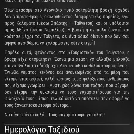
έκανε την οδήγηση μάλλον επικίνδυνη…
Όταν φτάσαμε στο Λεωνίδιο –υπό ασταμάτητη βροχή- σχεδόν
δεν χαιρετηθήκαμε, ακολουθώντας διαφορετικές πορείες, εγώ
προς Καλαμάτα (μέσω Σπάρτης – Ταΰγετου) και οι υπόλοιποι
προς Αθήνα (μέσω Ναυπλίου). Η βροχή ήταν πολύ δυνατή και
κράτησε μέχρι τον Ταΰγετο, σε ένα οδικό δίκτυο που δεν σου
άφηνε περιθώρια να χαλαρώσεις ούτε στιγμή!
Παρόλα αυτά, φτάνοντας στο «Τουριστικό» του Ταϋγέτου, η
βροχή είχε σταματήσει. Έκανα μια στάση να αλλάξω μπλούζα
και να βγάλω τα αδιάβροχα. Δεν ένιωθα καθόλου κουρασμένος…
Ένιωθα γεμάτος εικόνες και ανανεωμένος από τα μέρη που
είχαμε επισκεφτεί, αλλά κυρίως τους φιλόξενους ανθρώπους
που είχαμε γνωρίσει… Δυστυχώς λόγω του τρόπου που φύγαμε,
δεν είχαμε την ευκαιρία να τους ευχαριστήσουμε για την
φιλοξενία τους… ίσως τελικά αυτό να αποτελεί την αφορμή να
τους ξαναεπισκεφτούμε σύντομα…
Να είναι πάντα καλά… Τους ευχαριστούμε για όλα!!!
Ημερολόγιο Ταξιδιού