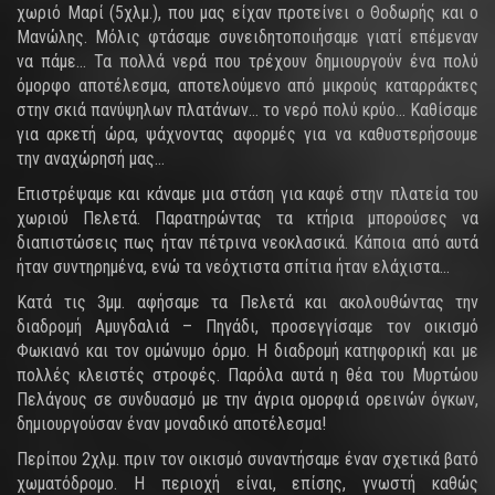
χωριό Μαρί (5χλμ.), που μας είχαν προτείνει ο Θοδωρής και ο
Μανώλης. Μόλις φτάσαμε συνειδητοποιήσαμε γιατί επέμεναν
να πάμε… Τα πολλά νερά που τρέχουν δημιουργούν ένα πολύ
όμορφο αποτέλεσμα, αποτελούμενο από μικρούς καταρράκτες
στην σκιά πανύψηλων πλατάνων… το νερό πολύ κρύο… Καθίσαμε
για αρκετή ώρα, ψάχνοντας αφορμές για να καθυστερήσουμε
την αναχώρησή μας…
Επιστρέψαμε και κάναμε μια στάση για καφέ στην πλατεία του
χωριού Πελετά. Παρατηρώντας τα κτήρια μπορούσες να
διαπιστώσεις πως ήταν πέτρινα νεοκλασικά. Κάποια από αυτά
ήταν συντηρημένα, ενώ τα νεόχτιστα σπίτια ήταν ελάχιστα…
Κατά τις 3μμ. αφήσαμε τα Πελετά και ακολουθώντας την
διαδρομή Αμυγδαλιά – Πηγάδι, προσεγγίσαμε τον οικισμό
Φωκιανό και τον ομώνυμο όρμο. Η διαδρομή κατηφορική και με
πολλές κλειστές στροφές. Παρόλα αυτά η θέα του Μυρτώου
Πελάγους σε συνδυασμό με την άγρια ομορφιά ορεινών όγκων,
δημιουργούσαν έναν μοναδικό αποτέλεσμα!
Περίπου 2χλμ. πριν τον οικισμό συναντήσαμε έναν σχετικά βατό
χωματόδρομο. Η περιοχή είναι, επίσης, γνωστή καθώς