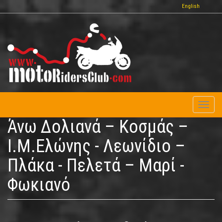
Παράκαμψη
English
προς
το
κυρίως
περιεχόμενο
Toggl
naviga
Άνω Δολιανά – Κοσμάς –
Ι.Μ.Ελώνης - Λεωνίδιο –
Πλάκα - Πελετά – Μαρί -
Φωκιανό