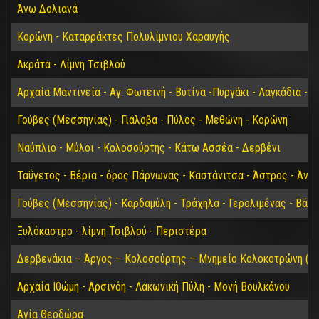
Άνω Δολιανά
Κορώνη - Καταρράκτες Πολυλίμνιου Χαραυγής
Ακράτα - Λίμνη Τσιβλού
Αρχαία Μαντινεία - Αγ. Φωτεινή - Βυτίνα -Πυργάκι - Λαγκάδια - 
Γούβες (Μεσσηνίας) - Γιάλοβα - Πύλος - Μεθώνη - Κορώνη
Ναύπλιο - Μύλοι - Κολοσούρτης - Κάτω Ασσέα - Δερβένι
Ταΰγετος - Βέρια - όρος Πάρνωνας - Καστάνιτσα - Άστρος - Άνω
Γούβες (Μεσσηνίας) - Καρδαμύλη - Τράχηλα - Γερολιμένας - Βάθ
Ξυλόκαστρο - λίμνη Τσιβλού - Περιστέρα
Δερβενάκια – Άργος – Κολοσούρτης – Μνημείο Κολοκοτρώνη (Βα
Αρχαία Ιθώμη - Αρσινόη - Λακωνική Πύλη - Μονή Βουλκάνου
Αγία Θεοδώρα