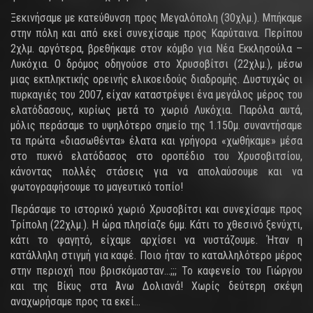
Ξεκινήσαμε με κατεύθυνση προς Μεγαλόπολη (30χλμ.). Μπήκαμε
στην πόλη και από εκεί συνεχίσαμε προς Καρύταινα. Περίπου
2χλμ. αργότερα, βρεθήκαμε στον κόμβο για Νέα Εκκλησούλα –
Λυκόχια. Ο δρόμος οδηγούσε στο Χρυσοβίτσι (22χλμ.), μέσω
μιας εκπληκτικής ορεινής ελικοειδούς διαδρομής. Δυστυχώς οι
πυρκαγιές του 2007, είχαν καταστρέψει ένα μεγάλος μέρος του
ελατόδασους, κυρίως μετά το χωριό Λυκόχια. Παρόλα αυτά,
μόλις περάσαμε το υψηλότερο σημείο της 1.150μ. συναντήσαμε
τα πρώτα «διασωθέντα» έλατα και γρήγορα «χωθήκαμε» μέσα
στο πυκνό ελατόδασος στο οροπέδιο του Χρυσοβιτσίου,
κάνοντας πολλές στάσεις για να απολαύσουμε και να
φωτογραφήσουμε το μαγευτικό τοπίο!
Περάσαμε το ιστορικό χωριό Χρυσοβίτσι και συνεχίσαμε προς
Τρίπολη (22χλμ.). Η ώρα πλησίαζε 6μμ. Κάτι το χθεσινό ξενύχτι,
κάτι το φαγητό, είχαμε αρχίσει να νυστάζουμε. Ήταν η
κατάλληλη στιγμή για καφέ. Ποιο ήταν το καταλληλότερο μέρος
στην περιοχή που βρισκόμασταν…;;; Το καφενείο του Γιώργου
και της Βίκυς στα Άνω Δολιανά! Χωρίς δεύτερη σκέψη
αναχωρήσαμε προς τα εκεί…