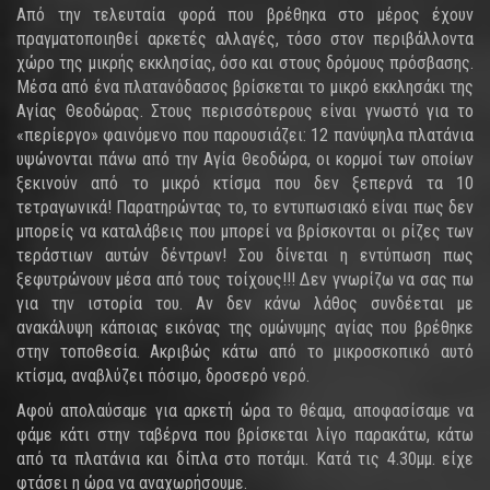
Από την τελευταία φορά που βρέθηκα στο μέρος έχουν
πραγματοποιηθεί αρκετές αλλαγές, τόσο στον περιβάλλοντα
χώρο της μικρής εκκλησίας, όσο και στους δρόμους πρόσβασης.
Μέσα από ένα πλατανόδασος βρίσκεται το μικρό εκκλησάκι της
Αγίας Θεοδώρας. Στους περισσότερους είναι γνωστό για το
«περίεργο» φαινόμενο που παρουσιάζει: 12 πανύψηλα πλατάνια
υψώνονται πάνω από την Αγία Θεοδώρα, οι κορμοί των οποίων
ξεκινούν από το μικρό κτίσμα που δεν ξεπερνά τα 10
τετραγωνικά! Παρατηρώντας το, το εντυπωσιακό είναι πως δεν
μπορείς να καταλάβεις που μπορεί να βρίσκονται οι ρίζες των
τεράστιων αυτών δέντρων! Σου δίνεται η εντύπωση πως
ξεφυτρώνουν μέσα από τους τοίχους!!! Δεν γνωρίζω να σας πω
για την ιστορία του. Αν δεν κάνω λάθος συνδέεται με
ανακάλυψη κάποιας εικόνας της ομώνυμης αγίας που βρέθηκε
στην τοποθεσία. Ακριβώς κάτω από το μικροσκοπικό αυτό
κτίσμα, αναβλύζει πόσιμο, δροσερό νερό.
Αφού απολαύσαμε για αρκετή ώρα το θέαμα, αποφασίσαμε να
φάμε κάτι στην ταβέρνα που βρίσκεται λίγο παρακάτω, κάτω
από τα πλατάνια και δίπλα στο ποτάμι. Κατά τις 4.30μμ. είχε
φτάσει η ώρα να αναχωρήσουμε.