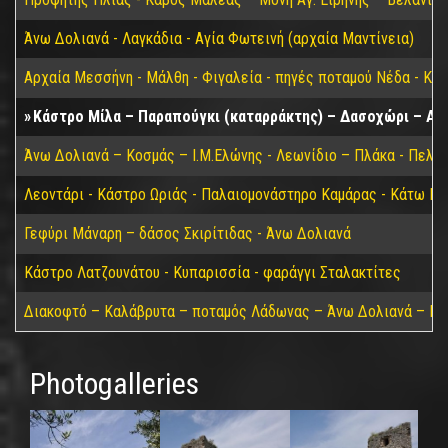
Άνω Δολιανά - Λαγκάδια - Αγία Φωτεινή (αρχαία Μαντίνεια)
Αρχαία Μεσσήνη - Μάλθη - Φιγαλεία - πηγές ποταμού Νέδα - Κα
Κάστρο Μίλα – Παραπούγκι (καταρράκτης) – Δασοχώρι – Αγ
Άνω Δολιανά – Κοσμάς – Ι.Μ.Ελώνης - Λεωνίδιο – Πλάκα - Πελε
Λεοντάρι - Κάστρο Ωριάς - Παλαιομονάστηρο Καμάρας - Κάτω Για
Γεφύρι Μάναρη – δάσος Σκιρίτιδας - Άνω Δολιανά
Κάστρο Λατζουνάτου - Κυπαρισσία - φαράγγι Σταλακτίτες
Διακοφτό – Καλάβρυτα – ποταμός Λάδωνας – Άνω Δολιανά – Πά
Photogalleries