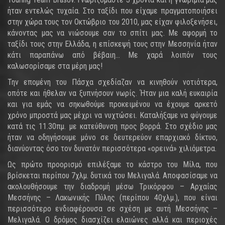
ήταν εντελώς τυχαία. Στο ταξίδι που είχαμε πραγματοποιήσει
στην χώρα τους τον Οκτώβριο του 2010, μας είχαν φιλοξενήσει,
κάνοντας μας να νιώσουμε σαν το σπίτι μας. Με αφορμή το
ταξίδι τους στην Ελλάδα, η επίσκεψή τους στην Μεσσηνία ήταν
κάτι παραπάνω από βέβαιη… Με χαρά λοιπόν τους
καλωσορίσαμε στα μέρη μας!
Την επομένη του Πάσχα σχεδίαζαν να κινηθούν νοτιότερα,
οπότε και ήθελαν να ξυπνήσουν νωρίς. Ήταν μια καλή ευκαιρία
και για εμάς να σηκωθούμε προκειμένου να έχουμε αρκετό
χρόνο μπροστά μας μέχρι να νυχτώσει. Καταλήξαμε να φύγουμε
κατά τις 11.30πμ. με κατεύθυνση προς βορρά. Στο σχέδιο μας
ήταν να οδηγήσουμε μόνο σε δευτερεύον επαρχιακό δίκτυο,
διανύοντας όσο τον δυνατόν περισσότερα «ορεινά» χιλιόμετρα.
Ως πρώτο προορισμό επιλέξαμε το κάστρο του Μίλα, που
βρίσκεται περίπου 7χλμ. δυτικά του Μελιγαλά. Αποφασίσαμε να
ακολουθήσουμε την διαδρομή μέσω Τρικόρφου – Αρχαίας
Μεσσήνης – Λακωνικής Πύλης (περίπου 40χλμ.), που είναι
περισσότερο ενδιαφέρουσα σε σχέση με αυτή Μεσσήνης –
Μελιγαλά. Ο δρόμος διασχίζει ελαιώνες αλλά και περιοχές