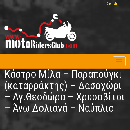
Παράκαμψη
English
προς
το
κυρίως
περιεχόμενο
Toggl
naviga
Κάστρο Μίλα – Παραπούγκι
(καταρράκτης) – Δασοχώρι
– Αγ.Θεοδώρα – Χρυσοβίτσι
– Άνω Δολιανά – Ναύπλιο