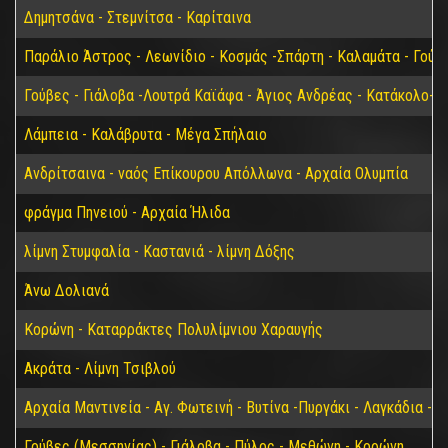
Δημητσάνα - Στεμνίτσα - Καρίταινα
Παράλιο Άστρος - Λεωνίδιο - Κοσμάς -Σπάρτη - Καλαμάτα - Γούβ
Γούβες - Γιάλοβα -Λουτρά Καϊάφα - Άγιος Ανδρέας - Κατάκολο- 
Λάμπεια - Καλάβρυτα - Μέγα Σπήλαιο
Ανδρίτσαινα - ναός Επίκουρου Απόλλωνα - Αρχαία Ολυμπία
φράγμα Πηνειού - Αρχαία Ήλιδα
λίμνη Στυμφαλία - Καστανιά - λίμνη Δόξης
Άνω Δολιανά
Κορώνη - Καταρράκτες Πολυλίμνιου Χαραυγής
Ακράτα - Λίμνη Τσιβλού
Αρχαία Μαντινεία - Αγ. Φωτεινή - Βυτίνα -Πυργάκι - Λαγκάδια - 
Γούβες (Μεσσηνίας) - Γιάλοβα - Πύλος - Μεθώνη - Κορώνη