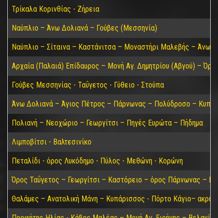
Τρίκαλα Κορινθίας - Ζήρεια
Ναύπλιο – Άνω Δολιανά – Γούβες (Μεσσηνία)
Ναύπλιο – Σίταινα – Καστάνιτσα – Μοναστήρι Μαλεβής – Άνω Δ
Αρχαία (Παλαιά) Επίδαυρος – Μονή Αγ. Δημητρίου (Αβγού) – Όρο
Γούβες Μεσσηνίας - Ταΰγετος - Γύθειο - Στούπα
Άνω Δολιανά – Άγιος Πέτρος – Πάρνωνας – Πολύδροσο – Κυπαρί
Πολιανή – Νεοχώριο – Γεωργίτσι – Πηγές Ευρώτα – Πήδημα
Λιμποβίτσι - Βαλτεσινίκο
Πεταλίδι - όρος Λυκόδημο - Πύλος - Μεθώνη - Κορώνη
Όρος Ταΰγετος – Γεωργίτσι – Καστόρειο – όρος Πάρνωνας – Κα
Θαλάμες – Ανατολική Μάνη – Κυπάρισσος - Πόρτο Κάγιο– ακρωτ
Προφήτης Ηλίας - Κάβος Μαλέας – Μονή Αγ. Ειρήνης – Βελανίδι