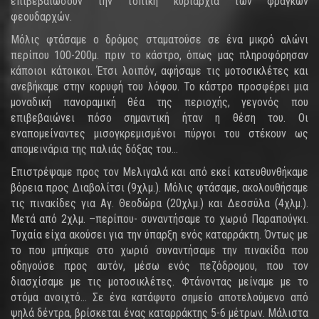
επιβεβαιώσουν την τοπική κυριαρχία των φράγκων
φεουδαρχών.
Μόλις φτάσαμε ο δρόμος σταματούσε σε ένα μικρό αλώνι
περίπου 100-200μ. πριν το κάστρο, όπως μας πληροφόρησαν
κάποιοι κάτοικοι. Έτσι λοιπόν, αφήσαμε τις μοτοσικλέτες και
ανεβήκαμε στην κορυφή του λόφου. Το κάστρο προσφέρει μια
μοναδική πανοραμική θέα της περιοχής, γεγονός που
επιβεβαιώνει πόσο σημαντική ήταν η θέση του. Οι
εναπομείναντες μισογκρεμισμένοι πύργοι του στέκουν ως
απομεινάρια της παλιάς δόξας του…
Επιστρέψαμε προς τον Μελιγαλά και από εκεί κατευθυνθήκαμε
βόρεια προς Διαβολίτσι (9χλμ.). Μόλις φτάσαμε, ακολουθήσαμε
τις πινακίδες για Αγ. Θεοδώρα (20χλμ.) και Δεσσύλα (4χλμ.).
Μετά από 2χλμ. –περίπου- συναντήσαμε το χωριό Παραπούγκι.
Τυχαία είχα ακούσει για την ύπαρξη ενός καταρράκτη. Όντως με
το που μπήκαμε στο χωριό συναντήσαμε την πινακίδα που
οδηγούσε προς αυτόν, μέσω ενός πεζόδρομου, που τον
διασχίσαμε με τις μοτοσικλέτες. Φτάνοντας μείναμε με το
στόμα ανοιχτό… Σε ένα κατάφυτο σημείο αποτελούμενο από
ψηλά δέντρα, βρίσκεται ένας καταρράκτης 5-6 μέτρων. Μάλιστα