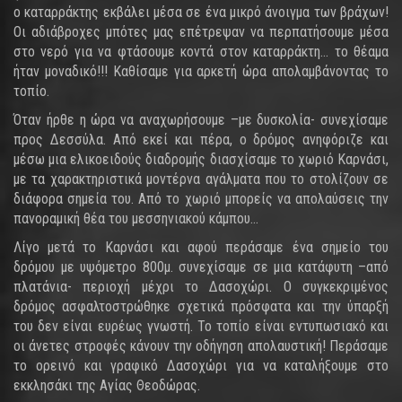
ο καταρράκτης εκβάλει μέσα σε ένα μικρό άνοιγμα των βράχων!
Οι αδιάβροχες μπότες μας επέτρεψαν να περπατήσουμε μέσα
στο νερό για να φτάσουμε κοντά στον καταρράκτη… το θέαμα
ήταν μοναδικό!!! Καθίσαμε για αρκετή ώρα απολαμβάνοντας το
τοπίο.
Όταν ήρθε η ώρα να αναχωρήσουμε –με δυσκολία- συνεχίσαμε
προς Δεσσύλα. Από εκεί και πέρα, ο δρόμος ανηφόριζε και
μέσω μια ελικοειδούς διαδρομής διασχίσαμε το χωριό Καρνάσι,
με τα χαρακτηριστικά μοντέρνα αγάλματα που το στολίζουν σε
διάφορα σημεία του. Από το χωριό μπορείς να απολαύσεις την
πανοραμική θέα του μεσσηνιακού κάμπου…
Λίγο μετά το Καρνάσι και αφού περάσαμε ένα σημείο του
δρόμου με υψόμετρο 800μ. συνεχίσαμε σε μια κατάφυτη –από
πλατάνια- περιοχή μέχρι το Δασοχώρι. Ο συγκεκριμένος
δρόμος ασφαλτοστρώθηκε σχετικά πρόσφατα και την ύπαρξή
του δεν είναι ευρέως γνωστή. Το τοπίο είναι εντυπωσιακό και
οι άνετες στροφές κάνουν την οδήγηση απολαυστική! Περάσαμε
το ορεινό και γραφικό Δασοχώρι για να καταλήξουμε στο
εκκλησάκι της Αγίας Θεοδώρας.