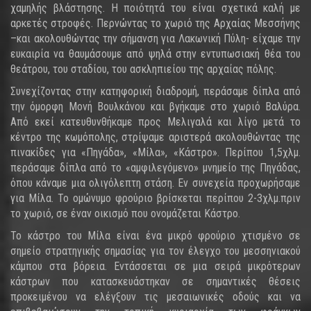
χαμηλής βλάστησης. Η ποιότητά του είναι σχετικά καλή με
αρκετές στροφές. Περνώντας το χωριό της Αρχαίας Μεσσήνης
–και ακολουθώντας την σήμανση για Λακωνική Πύλη- είχαμε την
ευκαιρία να θαυμάσουμε από ψηλά στην εντυπωσιακή θέα του
θεάτρου, του σταδίου, του ασκληπιείου της αρχαίας πόλης.
Συνεχίζοντας στην κατηφορική διαδρομή, περάσαμε δίπλα από
την όμορφη Μονή Βουλκάνου και βγήκαμε στο χωριό Βαλύρα.
Από εκεί κατευθυνθήκαμε προς Μελιγαλά και λίγο μετά το
κέντρο της κωμόπολης, στρίψαμε αριστερά ακολουθώντας της
πινακίδες για «Πηγάδα», «Μίλα», «Κάστρο». Περίπου 1,5χλμ.
περάσαμε δίπλα από το «αμφιλεγόμενο» μνημείο της Πηγάδας,
όπου κάναμε μια ολιγόλεπτη στάση. Εν συνεχεία προχωρήσαμε
για Μίλα. Το ομώνυμο φρούριο βρίσκεται περίπου 2-3χλμ.πριν
το χωριό, σε έναν οικισμό που ονομάζεται Κάστρο.
Το κάστρο του Μίλα είναι ένα μικρό φρούριο χτισμένο σε
σημείο στρατηγικής σημασίας για τον έλεγχο του μεσσηνιακού
κάμπου στα βόρεια. Εντάσσεται σε μια σειρά μικρότερων
κάστρων που κατασκευάστηκαν σε σημαντικές θέσεις
προκειμένου να ελέγξουν τις μεσαιωνικές οδούς και να