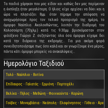
Τα παιδιά χάρηκαν που μας είδαν και καθώς δεν μας περίμεναν
η έκπληξη ήταν μεγαλύτερη. Ο ήλιος είχε αρχίσει να δύει και η
ώρα να πλησιάζει 8μμ. όταν πήραμε την απόφαση να
αναχωρήσουμε προς τον τελικό προορισμό της ημέρα, το
όμορφο Ναύπλιο. Ακολουθώντας, λοιπόν την διαδρομή του
Κολοσούρτη (70χλμ.) κατά τις 9.30μμ. βρισκόμασταν στον
φιλόξενο Γιώργο Ζ. συζητώντας όλα όσα όμορφα είχαμε δει
κατά την διάρκεια της εκδρομής… Για μια ακόμα φορά
συνειδητοποιήσαμε πως όσο καλά και αν γνωρίζουμε ένα μέρος,
πάντα κάτι όμορφο μπορείς να ανακαλύψεις…
Ημερολόγιο Ταξιδιού
Τολό - Ναύπλιο - Βυτίνα
Επίδαυρος - Γαλατάς - Ερμιόνη - Πορτοχέλι
Βελίκα - Πήλος - Μεθώνη - Φοινικούντα - Κορώνη
Γούβες - Μονεμβάσια - Νεάπολη - Ελαφόνησσος - Γύθειο - Αρεόπ