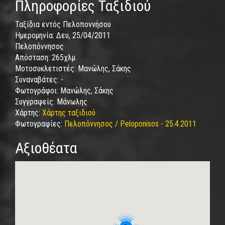
Πληροφορίες Ταξιδιού
Ταξίδια εντός Πελοποννήσου
Ημερομηνία:
Δευ, 25/04/2011
Πελοπόννησος
Απόσταση:
265χλμ.
Μοτοσυκλετιστές:
Μανώλης, Σάκης
Συναναβάτες:
-
Φωτογράφοι:
Μανώλης, Σάκης
Συγγραφείς:
Μάνωλης
Χάρτης:
Χάρτης ταξιδιού
Φωτογραφίες:
Πελοπόννησος / Peloponisos - 25.4.2011
Αξιοθέατα