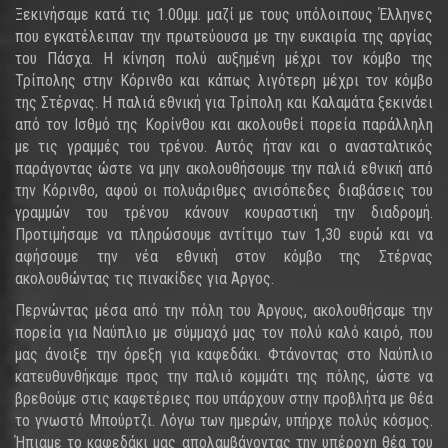
Ξεκινήσαμε κατά τις 1.00μμ. μαζί με τους υπόλοιπους Έλληνες
που εγκατέλειπαν την πρωτεύουσα με την ευκαιρία της αργίας
του Πάσχα. Η κίνηση πολύ αυξημένη μέχρι τον κόμβο της
Τρίπολης στην Κόρινθο και κάπως λιγότερη μέχρι τον κόμβο
της Στέρνας. Η παλιά εθνική για Τρίπολη και Καλαμάτα ξεκινάει
από τον Ισθμό της Κορίνθου και ακολουθεί πορεία παράλληλη
με τις γραμμές του τρένου. Αυτός ήταν και ο ανασταλτικός
παράγοντας ώστε να μην ακολουθήσουμε την παλιά εθνική από
την Κόρινθο, αφού οι πολυάριθμες ανισόπεδες διαβάσεις του
γραμμών του τρένου κάνουν κουραστική την διαδρομή.
Προτιμήσαμε να πληρώσουμε αντίτιμο των 1,30 ευρώ και να
αφήσουμε την νέα εθνική στον κόμβο της Στέρνας
ακολουθώντας τις πινακίδες για Άργος.
Περνώντας μέσα από την πόλη του Άργους, ακολουθήσαμε την
πορεία για Ναύπλιο με σύμμαχό μας τον πολύ καλό καιρό, που
μας άνοιξε την όρεξη για καφεδάκι. Φτάνοντας στο Ναύπλιο
κατευθυνθήκαμε προς την παλιό κομμάτι της πόλης, ώστε να
βρεθούμε στις καφετέριες που υπάρχουν στην προβλήτα με θέα
το γνωστό Μπούρτζι. Λόγω των ημερών, υπήρχε πολύς κόσμος.
Ήπιαμε το καφεδάκι μας απολαμβάνοντας την υπέροχη θέα του