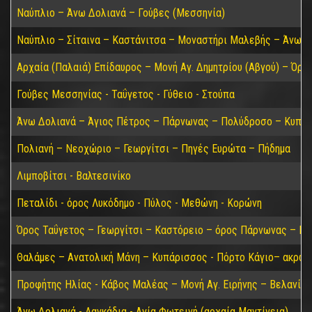
Ναύπλιο – Άνω Δολιανά – Γούβες (Μεσσηνία)
Ναύπλιο – Σίταινα – Καστάνιτσα – Μοναστήρι Μαλεβής – Άνω Δ
Αρχαία (Παλαιά) Επίδαυρος – Μονή Αγ. Δημητρίου (Αβγού) – Όρο
Γούβες Μεσσηνίας - Ταΰγετος - Γύθειο - Στούπα
Άνω Δολιανά – Άγιος Πέτρος – Πάρνωνας – Πολύδροσο – Κυπαρί
Πολιανή – Νεοχώριο – Γεωργίτσι – Πηγές Ευρώτα – Πήδημα
Λιμποβίτσι - Βαλτεσινίκο
Πεταλίδι - όρος Λυκόδημο - Πύλος - Μεθώνη - Κορώνη
Όρος Ταΰγετος – Γεωργίτσι – Καστόρειο – όρος Πάρνωνας – Κα
Θαλάμες – Ανατολική Μάνη – Κυπάρισσος - Πόρτο Κάγιο– ακρωτ
Προφήτης Ηλίας - Κάβος Μαλέας – Μονή Αγ. Ειρήνης – Βελανίδι
Άνω Δολιανά - Λαγκάδια - Αγία Φωτεινή (αρχαία Μαντίνεια)