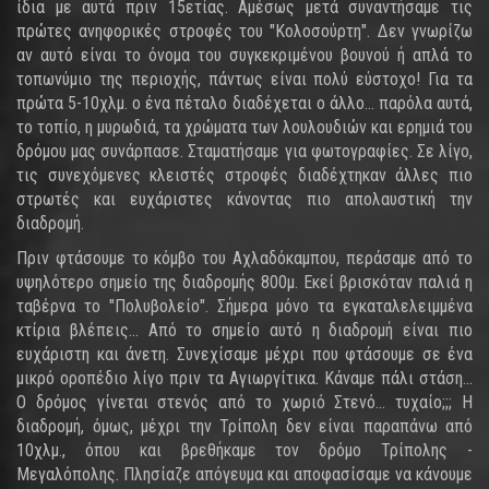
ίδια με αυτά πριν 15ετίας. Αμέσως μετά συναντήσαμε τις
πρώτες ανηφορικές στροφές του "Κολοσούρτη". Δεν γνωρίζω
αν αυτό είναι το όνομα του συγκεκριμένου βουνού ή απλά το
τοπωνύμιο της περιοχής, πάντως είναι πολύ εύστοχο! Για τα
πρώτα 5-10χλμ. ο ένα πέταλο διαδέχεται ο άλλο... παρόλα αυτά,
το τοπίο, η μυρωδιά, τα χρώματα των λουλουδιών και ερημιά του
δρόμου μας συνάρπασε. Σταματήσαμε για φωτογραφίες. Σε λίγο,
τις συνεχόμενες κλειστές στροφές διαδέχτηκαν άλλες πιο
στρωτές και ευχάριστες κάνοντας πιο απολαυστική την
διαδρομή.
Πριν φτάσουμε το κόμβο του Αχλαδόκαμπου, περάσαμε από το
υψηλότερο σημείο της διαδρομής 800μ. Εκεί βρισκόταν παλιά η
ταβέρνα το "Πολυβολείο". Σήμερα μόνο τα εγκαταλελειμμένα
κτίρια βλέπεις... Από το σημείο αυτό η διαδρομή είναι πιο
ευχάριστη και άνετη. Συνεχίσαμε μέχρι που φτάσουμε σε ένα
μικρό οροπέδιο λίγο πριν τα Αγιωργίτικα. Κάναμε πάλι στάση...
Ο δρόμος γίνεται στενός από το χωριό Στενό... τυχαίο;;; Η
διαδρομή, όμως, μέχρι την Τρίπολη δεν είναι παραπάνω από
10χλμ., όπου και βρεθήκαμε τον δρόμο Τρίπολης -
Μεγαλόπολης. Πλησίαζε απόγευμα και αποφασίσαμε να κάνουμε