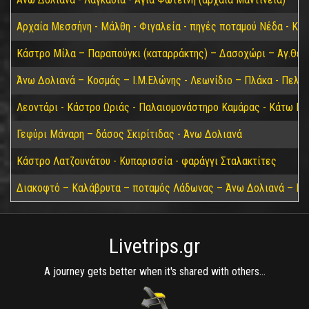
Αρχαία Μεσσήνη - Μάλθη - Φιγαλεία - πηγές ποταμού Νέδα - Κα
Κάστρο Μίλα – Παραπούγκι (καταρράκτης) – Δασοχώρι – Αγ.Θεο
Άνω Δολιανά – Κοσμάς – Ι.Μ.Ελώνης - Λεωνίδιο – Πλάκα - Πελε
Λεοντάρι - Κάστρο Ωριάς - Παλαιομονάστηρο Καμάρας - Κάτω Για
Γεφύρι Μάναρη – δάσος Σκιρίτιδας - Άνω Δολιανά
Κάστρο Λατζουνάτου - Κυπαρισσία - φαράγγι Σταλακτίτες
Διακοφτό – Καλάβρυτα – ποταμός Λάδωνας – Άνω Δολιανά – Πά
Livetrips.gr
A journey gets better when it's shared with others...