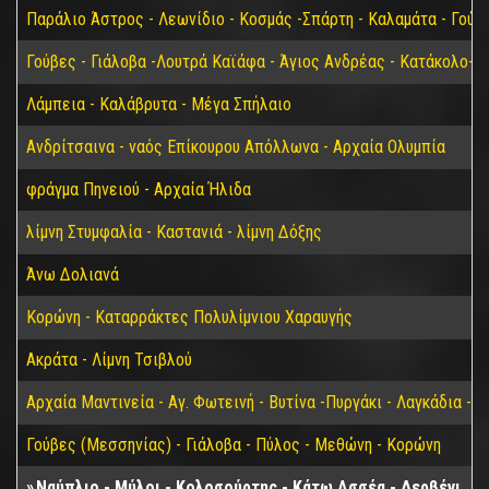
Παράλιο Άστρος - Λεωνίδιο - Κοσμάς -Σπάρτη - Καλαμάτα - Γούβ
Γούβες - Γιάλοβα -Λουτρά Καϊάφα - Άγιος Ανδρέας - Κατάκολο- 
Λάμπεια - Καλάβρυτα - Μέγα Σπήλαιο
Ανδρίτσαινα - ναός Επίκουρου Απόλλωνα - Αρχαία Ολυμπία
φράγμα Πηνειού - Αρχαία Ήλιδα
λίμνη Στυμφαλία - Καστανιά - λίμνη Δόξης
Άνω Δολιανά
Κορώνη - Καταρράκτες Πολυλίμνιου Χαραυγής
Ακράτα - Λίμνη Τσιβλού
Αρχαία Μαντινεία - Αγ. Φωτεινή - Βυτίνα -Πυργάκι - Λαγκάδια - 
Γούβες (Μεσσηνίας) - Γιάλοβα - Πύλος - Μεθώνη - Κορώνη
Ναύπλιο - Μύλοι - Κολοσούρτης - Κάτω Ασσέα - Δερβένι