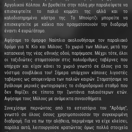
Αργολικού Κόλπου. Αν βρεθείτε στην πόλη μην παραλείψετε να
επισκεφτείτε το παλιό κομμάτι της αλλά και το
καλοδιατηρημένο κάστρο της. Το Μπούρτζι μπορείτε να
επισκεφτείτε με καΐκια που πραγματοποιούν την διαδρομή
έναντι 4 ευρώ/άτομο.
Αφήσαμε το όμορφο Ναύπλιο ακολουθήσαμε τον παραλιακό
δρόμο για Ν. Κίο και Μύλους. Το χωριό των Μύλων, μετά την
κατασκευή της νέας εθνικής οδού, παρήκμασε. Μέχρι τότε, όλοι
οι ταξιδιώτες σταματούσαν στις πολυάριθμες ταβέρνες που
υπήρχαν και είχαν κάνει το χωριό γνωστό σε όλους για τα
νόστιμα σουβλάκια του! Σήμερα υπάρχουν κάποιες λιγοστές
ταβέρνες ως απομεινάρια των παλιών καιρών. Σταματήσαμε να
βγάλουμε μερικές φωτογραφίες το σιδηροδρομικό σταθμό που
δεν θυμίζει σε τίποτα την ζωντάνια παλαιότερων ετών.
Αφήσαμε τους Μύλους με ανάμεικτα συναισθήματα.
Συνεχίσαμε περνώντας από το εστιατόριο του "Αρδάμη",
γνωστό σε όλους όσους χρησιμοποιούσαν την συγκεκριμένη
διαδρομή. Για να πω την αλήθεια, περιμέναμε να είχε κλείσει,
παρόλα αυτά, λειτουργούσε κρατώντας όμως πολλά στοιχεία