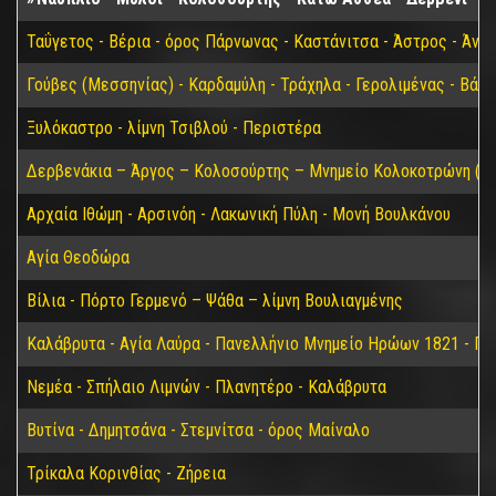
Ταΰγετος - Βέρια - όρος Πάρνωνας - Καστάνιτσα - Άστρος - Άνω
Γούβες (Μεσσηνίας) - Καρδαμύλη - Τράχηλα - Γερολιμένας - Βάθ
Ξυλόκαστρο - λίμνη Τσιβλού - Περιστέρα
Δερβενάκια – Άργος – Κολοσούρτης – Μνημείο Κολοκοτρώνη (Βα
Αρχαία Ιθώμη - Αρσινόη - Λακωνική Πύλη - Μονή Βουλκάνου
Αγία Θεοδώρα
Βίλια - Πόρτο Γερμενό – Ψάθα – λίμνη Βουλιαγμένης
Καλάβρυτα - Αγία Λαύρα - Πανελλήνιο Μνημείο Ηρώων 1821 - Π
Νεμέα - Σπήλαιο Λιμνών - Πλανητέρο - Καλάβρυτα
Βυτίνα - Δημητσάνα - Στεμνίτσα - όρος Μαίναλο
Τρίκαλα Κορινθίας - Ζήρεια