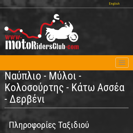
Παράκαμψη
English
προς
το
κυρίως
περιεχόμενο
Toggl
naviga
Ναύπλιο - Μύλοι -
Κολοσούρτης - Κάτω Ασσέα
- Δερβένι
Πληροφορίες Ταξιδιού