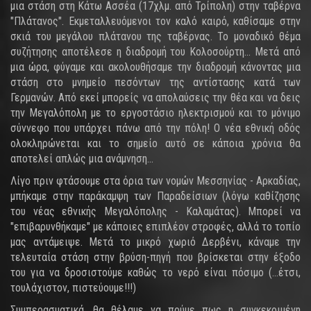
μια στάση στη Κάτω Ασσέα (17χλμ. από Τρίπολη) στην ταβέρνα
"Πλάτανος". Εκμεταλλευόμενοι τον καλό καιρό, καθίσαμε στην
σκιά του μεγάλου πλάτανου της ταβέρνας. Το μοναδικό θέμα
συζήτησης αποτέλεσε η διαδρομή του Κολοσούρτη... Μετά από
μια ώρα, φύγαμε και ακολουθήσαμε την διαδρομή κάνοντας μια
στάση στο μνημείο πεσόντων της αντίστασης κατά των
Γερμανών. Από εκεί μπορείς να απολαύσεις την θέα και να δεις
την Μεγαλόπολη με το εργοστάσιο ηλεκτρισμού και το μόνιμο
σύννεφο που υπάρχει πάνω από την πόλη! Ο νέα εθνική οδός
ολοκληρώνεται και το σημείο αυτό σε κάποια χρόνια θα
αποτελεί απλώς μια ανάμνηση...
Λίγο πριν φτάσουμε στα όρια των νομών Μεσσηνίας - Αρκαδίας,
μπήκαμε στην παράκαμψη των Παραδείσιων (λόγω καθίζησης
του νέας εθνικής Μεγαλόπολης - Καλαμάτας). Μπορεί να
"επιβαρυνθήκαμε" με κάποιες επιπλέον στροφές, αλλά το τοπίο
μας αντάμειψε. Μετά το μικρό χωριό Δερβένι, κάναμε την
τελευταία στάση στην βρύση-πηγή που βρίσκεται στην έξοδο
του για να δροσιστούμε καθώς το νερό είναι πόσιμο (...έτσι,
τουλάχιστον, πιστεύουμε!!!)
Συμπερασματικά, θα θέλαμε να πούμε πως η συγκεκριμένη