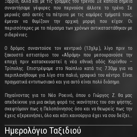
Ξαβριό, αλλά και με τις γραμμές του τρένου. Σε κάποια σημεία
συναντήσαμε γέφυρες που περνούσε άλλοτε το τρένο. Σε
μερικές από αυτές τα πέτρινα με τις καμάρες τμήματά τους,
έμεναν να θυμίζουν την αρχική μορφή που είχαν. Οι
περισσότερες με το πέρασμα των χρόνων αντικαταστάθηκαν με
σιδερένιες.
Ο δρόμος συναντούσε τον κεντρικό (13χλμ.), λίγο πριν το
ξακουστό εστιατόριο του «Αδράμη» που μεσουρανούσε την
εποχή πριν κατασκευαστεί η νέα εθνική οδός Κορίνθου –
Τρίπολης. Επιστρέψαμε στο Ναύπλιο κατά τις 7.30μμ για να
περιπλανήθουμε για λίγο στο παλιό, γραφικό του κέντρο. Είναι
πραγματικά εντυπωσιακό και για αυτό είναι πολύ διάσημο.
Πηγαίνοντας για το Νέο Ροεινό, όπου ο Γιώργος Ζ. θα μας
απεδείκνυε για μια ακόμη φορά τις ικανότητες του σαν ψήστης,
σκεφτόμουν πως η Πελοπόννησος όσο και να θεωρείς πως την
έχεις εξερευνήσει, όλο και κάτι καινούργιο έχει να σου δείξει…
Ημερολόγιο Ταξιδιού