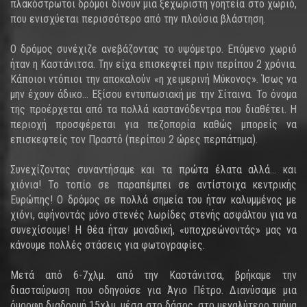
πλακόστρωτοι δρόμοι δίνουν μια ξεχωριστή γοητεία στο χωριό,
που ενισχύεται περισσότερο από την πλούσια βλάστηση.
Ο δρόμος συνέχιζε ανεβάζοντας το υψόμετρο. Επόμενο χωριό
ήταν η Καστάνιτσα. Την είχα επισκεφτεί πριν περίπου 2 χρόνια.
Κάποιοι ντόπιοι την αποκαλούν «η χειμερινή Μύκονος». Ίσως να
μην έχουν άδικο… Εξίσου εντυπωσιακή με την Σίταινα. Το όνομα
της προέρχεται από τα πολλά καστανόδεντρα που διαθέτει. Η
περιοχή προσφέρεται για πεζοπορία καθώς μπορείς να
επισκεφτείς τον Πραστό (περίπου 2 ώρες περπάτημα).
Συνεχίζοντας συναντήσαμε και τα πρώτα έλατα αλλά… και
χιόνια! Το τοπίο σε παραπέμπει σε αντίστοιχα κεντρικής
Ευρώπης! Ο δρόμος σε πολλά σημεία του ήταν καλυμμένος με
χιόνι, αφήνοντάς μόνο στενές λωρίδες στενής ασφάλτου για να
συνεχίσουμε! Η θέα ήταν μοναδική, «υποχρεώνοντάς» μας να
κάνουμε πολλές στάσεις για φωτογραφίες.
Μετά από 6-7χλμ. από την Καστάνιτσα, βρήκαμε την
διασταύρωση που οδηγούσε για Άγιο Πέτρο. Διανύσαμε μια
όμορφη διαδρομή 15χλμ. μέσα στο δάσος, στο μεγαλύτερο τμήμα