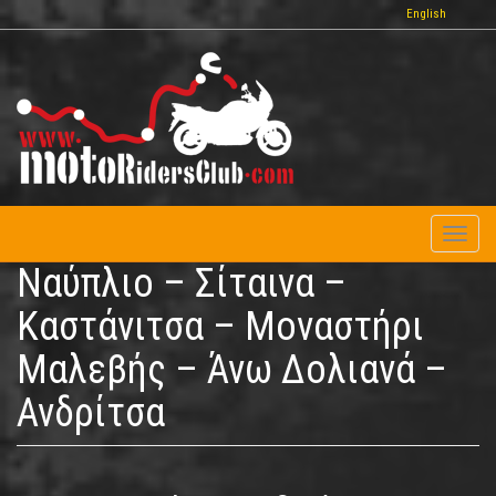
Παράκαμψη
English
προς
το
κυρίως
περιεχόμενο
Toggl
naviga
Ναύπλιο – Σίταινα –
Καστάνιτσα – Μοναστήρι
Μαλεβής – Άνω Δολιανά –
Ανδρίτσα