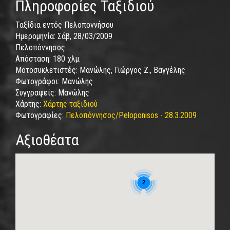
Πληροφορίες Ταξιδιού
Ταξίδια εντός Πελοποννήσου
Ημερομηνία:
Σάβ, 28/03/2009
Πελοπόννησος
Απόσταση:
180 χλμ.
Μοτοσυκλετιστές:
Μανώλης, Γιώργος Ζ., Βαγγέλης
Φωτογράφοι:
Μανώλης
Συγγραφείς:
Μανώλης
Χάρτης:
Χάρτης ταξιδιού
Φωτογραφίες:
Πελοπόννησος/Peloponisos - 28.3.2009
Αξιοθέατα
2