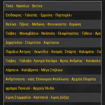
Τολό - Ναύπλιο - Βυτίνα
Επίδαυρος - Γαλατάς - Ερμιόνη - Πορτοχέλι
Βελίκα - Πήλος - Μεθώνη - Φοινικούντα - Κορώνη
Γούβες - Μονεμβάσια - Νεάπολη - Ελαφόνησσος - Γύθειο - Αρεόπ
Δημητσάνα - Στεμνίτσα - Καρίταινα
Παράλιο Άστρος - Λεωνίδιο - Κοσμάς -Σπάρτη - Καλαμάτα - Γούβ
Γούβες - Γιάλοβα -Λουτρά Καϊάφα - Άγιος Ανδρέας - Κατάκολο- 
Λάμπεια - Καλάβρυτα - Μέγα Σπήλαιο
Ανδρίτσαινα - ναός Επίκουρου Απόλλωνα - Αρχαία Ολυμπία
φράγμα Πηνειού - Αρχαία Ήλιδα
λίμνη Στυμφαλία - Καστανιά - λίμνη Δόξης