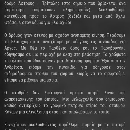
δρόμο Άστρους – Τρίπολης (στο σημείο που βρίσκεται ένα
περίπτερο τουριστικών πληροφοριών). Ακολουθήσαμε
κατεύθυνση προς το Άστρος (δεξιά) και μετά από 9χλμ.
φτάσαμε στον κόμβο για Ελαιοχώρι.
Ο δρόμος ήταν στενός με σχεδόν ανύπαρκτη κίνηση. Περάσαμε
το Ελαιοχώρι και συνεχίσαμε με οδηγούς τις πινακίδες για
Άργος. Με θέα το Παρθένιο όρος και το Παραβουνάκι,
οδηγήσαμε σε μια περιοχή με ελάχιστη βλάστηση. Τα χρώματα
του ήλιου που έδυε έδιναν μια ιδιαίτερη ομορφιά. Έξω από την
Ανδρίτσα, είδαμε την πινακίδα για οδηγούσε στον
σιδηροδρομικό σταθμό του χωριού. Χωρίς να το σκεφτούμε,
είπαμε να ρίξουμε μια ματιά…
Ο σταθμός δεν λειτουργεί αρκετό καιρό, λόγω της
ανακατασκευής του δικτύου. Μια μελαγχολία σου δημιουργεί
καθώς αντικρίζεις το γραφικό πέτρινο κτίριο του σταθμού.
Κάναμε μια ολιγόλεπτη στάση και απολαύσαμε το τοπίο.
Συνεχίσαμε ακολουθώντας παράλληλη πορεία με το ποταμό