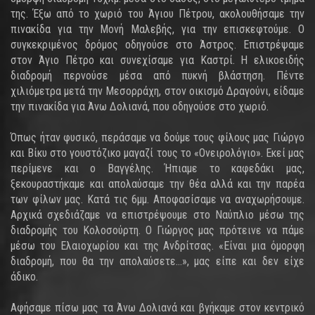
της. Έξω από το χωριό του Άγιου Πέτρου, ακολουθήσαμε την
πινακίδα για την Μονή Μαλεβής, για την επισκεφτούμε. Ο
συγκεκριμένος δρόμος οδηγούσε στο Άστρος. Επιστρέψαμε
στον Άγιο Πέτρο και συνεχίσαμε για Καστρί. Η ελικοειδής
διαδρομή περνούσε μέσα από πυκνή βλάστηση. Πέντε
χιλιόμετρα μετά την Μεσορράχη, στον οικισμό Δραγούνι, είδαμε
την πινακίδα για Άνω Δολιανά, που οδηγούσε στο χωριό.
Όπως ήταν φυσικό, περάσαμε να δούμε τους φίλους μας Γιώργο
και Βίκυ στο γουστόζικο μαγαζί τους το «Ονειρολόγιο». Εκεί μας
περίμενε και ο Βαγγέλης. Ήπιαμε το καφεδάκι μας,
ξεκουραστήκαμε και απολαύσαμε την θέα αλλά και την παρέα
των φίλων μας. Κατά τις 6μμ. Αποφασίσαμε να αναχωρήσουμε.
Αρχικά σχεδιάζαμε να επιστρέψουμε στο Ναύπλιο μέσω της
διαδρομής του Κολοσούρτη. Ο Γιώργος μας πρότεινε να πάμε
μέσω του Ελαιοχωρίου και της Ανδρίτσας. «Είναι μια όμορφη
διαδρομή, που θα την απολαύσετε…», μας είπε και δεν είχε
άδικο.
Αφήσαμε πίσω μας τα Άνω Δολιανά και βγήκαμε στον κεντρικό