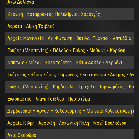
Άνω Δολιανά
Κορώνη - Καταρράκτες Πολυλίμνιου Χαραυγής
Ακράτα - Λίμνη Τσιβλού
Αρχαία Μαντινεία - Αγ. Φωτεινή - Βυτίνα -Πυργάκι - Λαγκάδια - 
Γούβες (Μεσσηνίας) - Γιάλοβα - Πύλος - Μεθώνη - Κορώνη
Ναύπλιο - Μύλοι - Κολοσούρτης - Κάτω Ασσέα - Δερβένι
Ταΰγετος - Βέρια - όρος Πάρνωνας - Καστάνιτσα - Άστρος - Άνω
Γούβες (Μεσσηνίας) - Καρδαμύλη - Τράχηλα - Γερολιμένας - Βάθ
Ξυλόκαστρο - λίμνη Τσιβλού - Περιστέρα
Δερβενάκια – Άργος – Κολοσούρτης – Μνημείο Κολοκοτρώνη (Βα
Αρχαία Ιθώμη - Αρσινόη - Λακωνική Πύλη - Μονή Βουλκάνου
Αγία Θεοδώρα