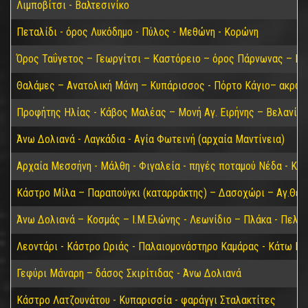
Λιμποβίτσι - Βαλτεσινίκο
Πεταλίδι - όρος Λυκόδημο - Πύλος - Μεθώνη - Κορώνη
Όρος Ταΰγετος – Γεωργίτσι – Καστόρειο – όρος Πάρνωνας – Κα
Θαλάμες – Ανατολική Μάνη – Κυπάρισσος - Πόρτο Κάγιο– ακρωτ
Προφήτης Ηλίας - Κάβος Μαλέας – Μονή Αγ. Ειρήνης – Βελανίδι
Άνω Δολιανά - Λαγκάδια - Αγία Φωτεινή (αρχαία Μαντίνεια)
Αρχαία Μεσσήνη - Μάλθη - Φιγαλεία - πηγές ποταμού Νέδα - Κα
Κάστρο Μίλα – Παραπούγκι (καταρράκτης) – Δασοχώρι – Αγ.Θεο
Άνω Δολιανά – Κοσμάς – Ι.Μ.Ελώνης - Λεωνίδιο – Πλάκα - Πελε
Λεοντάρι - Κάστρο Ωριάς - Παλαιομονάστηρο Καμάρας - Κάτω Για
Γεφύρι Μάναρη – δάσος Σκιρίτιδας - Άνω Δολιανά
Κάστρο Λατζουνάτου - Κυπαρισσία - φαράγγι Σταλακτίτες