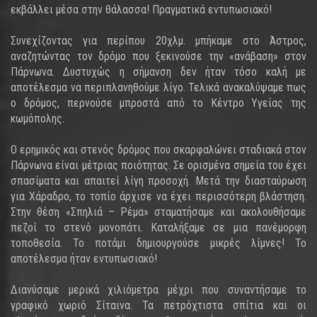
εκβάλλει μέσα στην θάλασσα! Πραγματικά εντυπωσιακό!
Συνεχίζοντας για περίπου 20χλμ. μπήκαμε στο Άστρος,
αναζητώντας τον δρόμο που ξεκινούσε την «ανάβαση» στον
Πάρνωνα. Δυστυχώς η σήμανση δεν ήταν τόσο καλή με
αποτέλεσμα να περιπλανηθούμε λίγο. Τελικά ανακαλύψαμε πως
ο δρόμος, περνούσε μπροστά από το Κέντρο Υγείας της
κωμόπολης.
Ο ερημικός και στενός δρόμος που σκαρφαλώνει σταδιακά στον
Πάρνωνα είναι μέτριας ποιότητας. Σε ορισμένα σημεία του έχει
σπασίματα και απαιτεί λίγη προσοχή. Μετά την διασταύρωση
για Χάραδρο, το τοπίο άρχισε να έχει περισσότερη βλάστηση.
Στην θέση «Σπηλιά – Ρέμα» σταματήσαμε και ακολουθήσαμε
πεζοί το στενό μονοπάτι. Καταλήξαμε σε μια πανέμορφη
τοποθεσία. Το ποτάμι δημιουργούσε μικρές λίμνες! Το
αποτέλεσμα ήταν εντυπωσιακό!
Διανύσαμε μερικά χιλιόμετρα μέχρι που συναντήσαμε το
γραφικό χωριό Σίταινα. Τα πετρόχτιστα σπίτια και οι