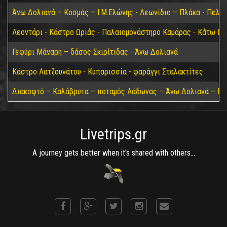
Άνω Δολιανά – Κοσμάς – Ι.Μ.Ελώνης - Λεωνίδιο – Πλάκα - Πελε
Λεοντάρι - Κάστρο Ωριάς - Παλαιομονάστηρο Καμάρας - Κάτω Για
Γεφύρι Μάναρη – δάσος Σκιρίτιδας - Άνω Δολιανά
Κάστρο Λατζουνάτου - Κυπαρισσία - φαράγγι Σταλακτίτες
Διακοφτό – Καλάβρυτα – ποταμός Λάδωνας – Άνω Δολιανά – Πά
Livetrips.gr
A journey gets better when it's shared with others...