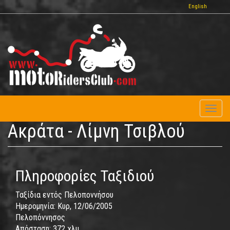
Παράκαμψη
English
προς
το
κυρίως
περιεχόμενο
Toggl
naviga
Ακράτα - Λίμνη Τσιβλού
Πληροφορίες Ταξιδιού
Ταξίδια εντός Πελοποννήσου
Ημερομηνία:
Κυρ, 12/06/2005
Πελοπόννησος
Απόσταση:
372 χλμ.