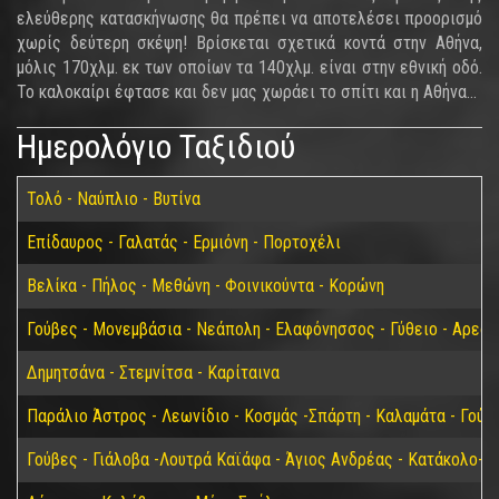
ελεύθερης κατασκήνωσης θα πρέπει να αποτελέσει προορισμό
χωρίς δεύτερη σκέψη! Βρίσκεται σχετικά κοντά στην Αθήνα,
μόλις 170χλμ. εκ των οποίων τα 140χλμ. είναι στην εθνική οδό.
Το καλοκαίρι έφτασε και δεν μας χωράει το σπίτι και η Αθήνα...
Ημερολόγιο Ταξιδιού
Τολό - Ναύπλιο - Βυτίνα
Επίδαυρος - Γαλατάς - Ερμιόνη - Πορτοχέλι
Βελίκα - Πήλος - Μεθώνη - Φοινικούντα - Κορώνη
Γούβες - Μονεμβάσια - Νεάπολη - Ελαφόνησσος - Γύθειο - Αρεόπ
Δημητσάνα - Στεμνίτσα - Καρίταινα
Παράλιο Άστρος - Λεωνίδιο - Κοσμάς -Σπάρτη - Καλαμάτα - Γούβ
Γούβες - Γιάλοβα -Λουτρά Καϊάφα - Άγιος Ανδρέας - Κατάκολο- 