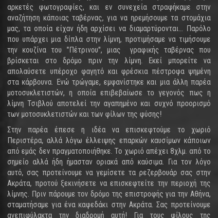
αρκετές φωτογραφίες, και εν συνεχεία στραφήκαμε στην
αναζήτηση κάποιας ταβέρνας, για να ηρεμήσουμε τα στομάχια
μας, τα οποία είχαν ήδη αρχίσει να διαμαρτύρονται... Παρόλο
που υπάρχει μια δίπλα στην λίμνη, προτιμήσαμε να τιμήσουμε
την κουζίνα του "Πέτρινου", μιας γραφικής ταβέρνας που
βρίσκεται στο δρόμο πριν την λίμνη. Εκεί μπορείτε να
απολαύσετε υπέροχο φαγητό και φρέσκια πέστροφα ψημένη
στα κάρβουνα. Ενώ τρώγαμε, εμφανίστηκε και μια άλλη παρέα
μοτοσυκλετιστών, η οποία επιβεβαίωσε το γεγονός πως η
λίμνη Τσιβλού αποτελεί την αγαπημένο και συχνό προορισμό
των μοτοσυκλετιστών και των φίλων της φύσης!
Στην παρέα έπεσε η ιδέα να επισκεφτούμε το χωριό
Περιστέρα, αλλά λόγω έλλειψης επαρκών καυσίμων κάποιων
από εμάς δεν πραγματοποιήθηκε. Το χωριό απέχει 8χλμ. από το
σημείο αλλά ήδη ήμασταν οριακά από καύσιμα. Για τον λόγο
αυτό, σας προτείνουμε να γεμίσετε τα ρεζερβουάρ σας στην
Ακράτα, προτού ξεκινήσετε να επισκεφτείτε την περιοχή της
λίμνης. Πριν πάρουμε τον δρόμο της επιστροφής για την Αθήνα,
σταματήσαμε για ένα καφεδάκι στην Ακράτα. Σας προτείνουμε
ανεπιφύλακτα την διαδρομή αυτή! Για τους φίλους της