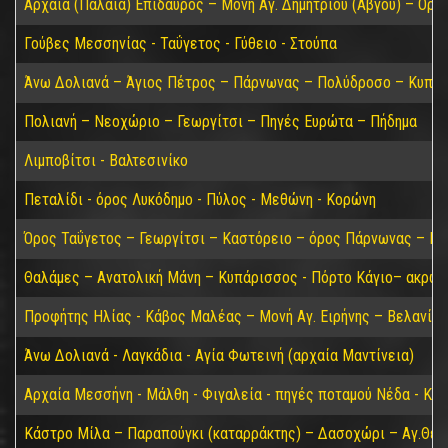
Αρχαία (Παλαιά) Επίδαυρος – Μονή Αγ. Δημητρίου (Αβγού) – Όρο
Γούβες Μεσσηνίας - Ταΰγετος - Γύθειο - Στούπα
Άνω Δολιανά – Άγιος Πέτρος – Πάρνωνας – Πολύδροσο – Κυπαρί
Πολιανή – Νεοχώριο – Γεωργίτσι – Πηγές Ευρώτα – Πήδημα
Λιμποβίτσι - Βαλτεσινίκο
Πεταλίδι - όρος Λυκόδημο - Πύλος - Μεθώνη - Κορώνη
Όρος Ταΰγετος – Γεωργίτσι – Καστόρειο – όρος Πάρνωνας – Κα
Θαλάμες – Ανατολική Μάνη – Κυπάρισσος - Πόρτο Κάγιο– ακρωτ
Προφήτης Ηλίας - Κάβος Μαλέας – Μονή Αγ. Ειρήνης – Βελανίδι
Άνω Δολιανά - Λαγκάδια - Αγία Φωτεινή (αρχαία Μαντίνεια)
Αρχαία Μεσσήνη - Μάλθη - Φιγαλεία - πηγές ποταμού Νέδα - Κα
Κάστρο Μίλα – Παραπούγκι (καταρράκτης) – Δασοχώρι – Αγ.Θεο