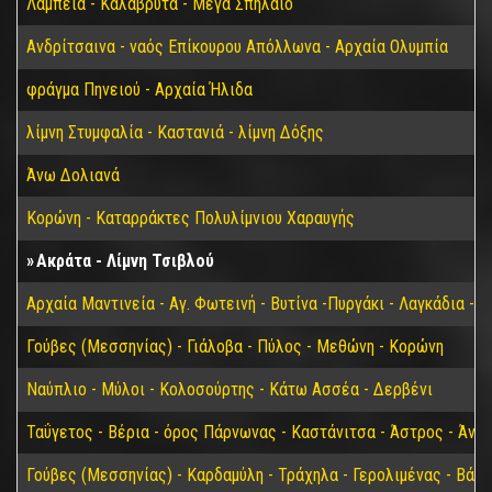
Λάμπεια - Καλάβρυτα - Μέγα Σπήλαιο
Ανδρίτσαινα - ναός Επίκουρου Απόλλωνα - Αρχαία Ολυμπία
φράγμα Πηνειού - Αρχαία Ήλιδα
λίμνη Στυμφαλία - Καστανιά - λίμνη Δόξης
Άνω Δολιανά
Κορώνη - Καταρράκτες Πολυλίμνιου Χαραυγής
Ακράτα - Λίμνη Τσιβλού
Αρχαία Μαντινεία - Αγ. Φωτεινή - Βυτίνα -Πυργάκι - Λαγκάδια - 
Γούβες (Μεσσηνίας) - Γιάλοβα - Πύλος - Μεθώνη - Κορώνη
Ναύπλιο - Μύλοι - Κολοσούρτης - Κάτω Ασσέα - Δερβένι
Ταΰγετος - Βέρια - όρος Πάρνωνας - Καστάνιτσα - Άστρος - Άνω
Γούβες (Μεσσηνίας) - Καρδαμύλη - Τράχηλα - Γερολιμένας - Βάθ