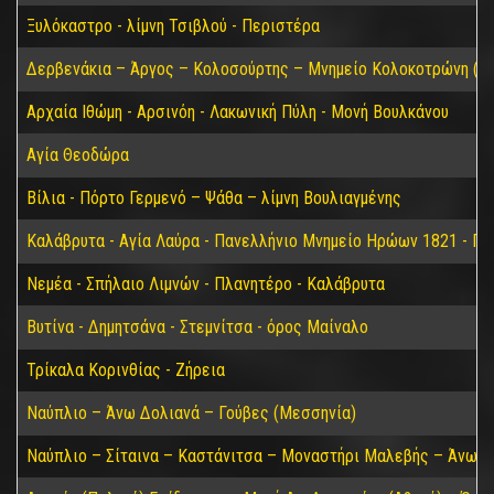
Ξυλόκαστρο - λίμνη Τσιβλού - Περιστέρα
Δερβενάκια – Άργος – Κολοσούρτης – Μνημείο Κολοκοτρώνη (Βα
Αρχαία Ιθώμη - Αρσινόη - Λακωνική Πύλη - Μονή Βουλκάνου
Αγία Θεοδώρα
Βίλια - Πόρτο Γερμενό – Ψάθα – λίμνη Βουλιαγμένης
Καλάβρυτα - Αγία Λαύρα - Πανελλήνιο Μνημείο Ηρώων 1821 - Π
Νεμέα - Σπήλαιο Λιμνών - Πλανητέρο - Καλάβρυτα
Βυτίνα - Δημητσάνα - Στεμνίτσα - όρος Μαίναλο
Τρίκαλα Κορινθίας - Ζήρεια
Ναύπλιο – Άνω Δολιανά – Γούβες (Μεσσηνία)
Ναύπλιο – Σίταινα – Καστάνιτσα – Μοναστήρι Μαλεβής – Άνω Δ