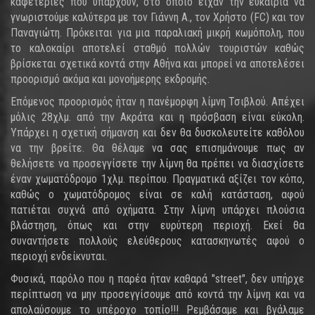
καφετέριες που υπάρχουν, στο οποίο είχαν την ευκαιρία να
γνωριστούμε καλύτερα με τον Γιάννη Α., τον Χρήστο (FC) και τον
Παναγιώτη. Πρόκειται για μια παραλιακή μικρή κωμόπολη, που
το καλοκαίρι αποτελεί σταθμό πολλών τουριστών καθώς
βρίσκεται σχετικά κοντά στην Αθήνα και μπορεί να αποτελέσει
προορισμό ακόμα και μονοήμερης εκδρομής.
Επόμενος προορισμός ήταν η πανέμορφη λίμνη Τσιβλού. Απέχει
μόλις 28χλμ. από την Ακράτα και η πρόσβαση είναι εύκολη.
Υπάρχει η σχετική σήμανση και δεν θα δυσκολευτείτε καθόλου
να την βρείτε. Θα θέλαμε να σας επισημάνουμε πως αν
θελήσετε να προσεγγίσετε την λίμνη θα πρέπει να διασχίσετε
έναν χωματόδρομο 1χλμ. περίπου. Πραγματικά αξίζει τον κόπο,
καθώς ο χωματόδρομος είναι σε καλή κατάσταση, αφού
πατιέται συχνά από οχήματα. Στην λίμνη υπάρχει πλούσια
βλάστηση, όπως και στην ευρύτερη περιοχή. Εκεί θα
συναντήσετε πολλούς ελεύθερους κατασκηνωτές αφού ο
περιοχή ενδείκνυται.
Φυσικά, παρόλο που η παρέα ήταν καθαρά "street", δεν υπήρχε
περίπτωση να μην προσεγγίσουμε από κοντά την λίμνη και να
απολαύσουμε το υπέροχο τοπίο!!! Ρεμβάσαμε και βγάλαμε