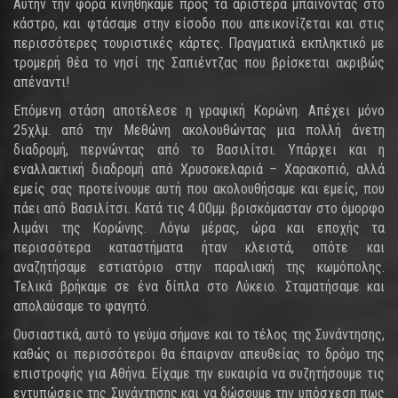
Αυτήν την φορά κινηθήκαμε προς τα αριστερά μπαίνοντας στο
κάστρο, και φτάσαμε στην είσοδο που απεικονίζεται και στις
περισσότερες τουριστικές κάρτες. Πραγματικά εκπληκτικό με
τρομερή θέα το νησί της Σαπιέντζας που βρίσκεται ακριβώς
απέναντι!
Επόμενη στάση αποτέλεσε η γραφική Κορώνη. Απέχει μόνο
25χλμ. από την Μεθώνη ακολουθώντας μια πολλή άνετη
διαδρομή, περνώντας από το Βασιλίτσι. Υπάρχει και η
εναλλακτική διαδρομή από Χρυσοκελαριά – Χαρακοπιό, αλλά
εμείς σας προτείνουμε αυτή που ακολουθήσαμε και εμείς, που
πάει από Βασιλίτσι. Κατά τις 4.00μμ. βρισκόμασταν στο όμορφο
λιμάνι της Κορώνης. Λόγω μέρας, ώρα και εποχής τα
περισσότερα καταστήματα ήταν κλειστά, οπότε και
αναζητήσαμε εστιατόριο στην παραλιακή της κωμόπολης.
Τελικά βρήκαμε σε ένα δίπλα στο Λύκειο. Σταματήσαμε και
απολαύσαμε το φαγητό.
Ουσιαστικά, αυτό το γεύμα σήμανε και το τέλος της Συνάντησης,
καθώς οι περισσότεροι θα έπαιρναν απευθείας το δρόμο της
επιστροφής για Αθήνα. Είχαμε την ευκαιρία να συζητήσουμε τις
εντυπώσεις της Συνάντησης και να δώσουμε την υπόσχεση πως