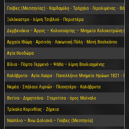
Γούβες (Μεσσηνίας) - Καρδαμύλη - Τράχηλα - Γερολιμένας - Βάθ
Ξυλόκαστρο - λίμνη Τσιβλού - Περιστέρα
Δερβενάκια – Άργος – Κολοσούρτης – Μνημείο Κολοκοτρώνη (Βα
Αρχαία Ιθώμη - Αρσινόη - Λακωνική Πύλη - Μονή Βουλκάνου
Αγία Θεοδώρα
Βίλια - Πόρτο Γερμενό – Ψάθα – λίμνη Βουλιαγμένης
Καλάβρυτα - Αγία Λαύρα - Πανελλήνιο Μνημείο Ηρώων 1821 - Π
Νεμέα - Σπήλαιο Λιμνών - Πλανητέρο - Καλάβρυτα
Βυτίνα - Δημητσάνα - Στεμνίτσα - όρος Μαίναλο
Τρίκαλα Κορινθίας - Ζήρεια
Ναύπλιο – Άνω Δολιανά – Γούβες (Μεσσηνία)