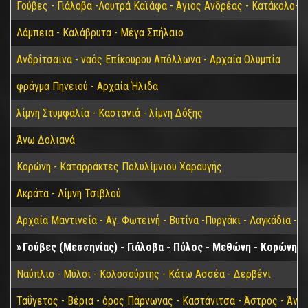
Γούβες - Γιάλοβα -Λουτρά Καϊάφα - Άγιος Ανδρέας - Κατάκολο- 
Λάμπεια - Καλάβρυτα - Μέγα Σπήλαιο
Ανδρίτσαινα - ναός Επίκουρου Απόλλωνα - Αρχαία Ολυμπία
φράγμα Πηνειού - Αρχαία Ήλιδα
λίμνη Στυμφαλία - Καστανιά - λίμνη Δόξης
Άνω Δολιανά
Κορώνη - Καταρράκτες Πολυλίμνιου Χαραυγής
Ακράτα - Λίμνη Τσιβλού
Αρχαία Μαντινεία - Αγ. Φωτεινή - Βυτίνα -Πυργάκι - Λαγκάδια - 
Γούβες (Μεσσηνίας) - Γιάλοβα - Πύλος - Μεθώνη - Κορώνη
Ναύπλιο - Μύλοι - Κολοσούρτης - Κάτω Ασσέα - Δερβένι
Ταΰγετος - Βέρια - όρος Πάρνωνας - Καστάνιτσα - Άστρος - Άνω