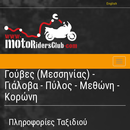
Παράκαμψη
English
προς
το
κυρίως
περιεχόμενο
Toggl
naviga
Γούβες (Μεσσηνίας) -
Γιάλοβα - Πύλος - Μεθώνη -
Κορώνη
Πληροφορίες Ταξιδιού