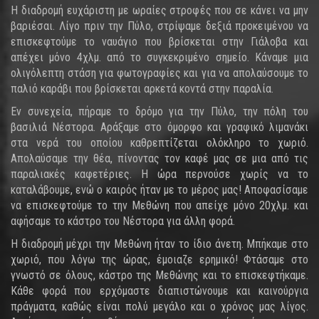
Η διαδρομή ευχάριστη με ωραίες στροφές που σε κάνει να μην
βαριέσαι. Λίγο πριν την Πύλο, στρίψαμε δεξιά προκειμένου να
επισκεφτούμε το ναυάγιο που βρίσκεται στην Γιάλοβα και
απέχει μόνο 4χλμ. από το συγκεκριμένο σημείο. Κάναμε μια
ολιγόλεπτη στάση για φωτογραφίες και για να απολαύσουμε το
παλιό καράβι που βρίσκεται αρκετά κοντά στην παραλία.
Εν συνεχεία, πήραμε το δρόμο για την Πύλο, την πόλη του
βασιλιά Νέστορα. Αράξαμε στο όμορφο και γραφικό λιμανάκι
στα νερά του οποίου καθρεπτίζεται ολόκληρο το χωριό.
Απολαύσαμε την θέα, πίνοντας τον καφέ μας σε μια από τις
παραλιακές καφετέριες. Η ώρα περνούσε χωρίς να το
καταλάβουμε, ενώ ο καιρός ήταν με το μέρος μας! Αποφασίσαμε
να επισκεφτούμε το την Μεθώνη που απείχε μόνο 20χλμ. και
αφήσαμε το κάστρο του Νέστορα για άλλη φορά.
Η διαδρομή μέχρι την Μεθώνη ήταν το ίδιο άνετη. Μπήκαμε στο
χωριό, που λόγω της ώρας, έμοιαζε ερημικό! Φτάσαμε στο
γνωστό σε όλους, κάστρο της Μεθώνης και το επισκεφτήκαμε.
Κάθε φορά που ερχόμαστε διαπιστώνουμε και καινούργια
πράγματα, καθώς είναι πολύ μεγάλο και ο χρόνος μας λίγος.