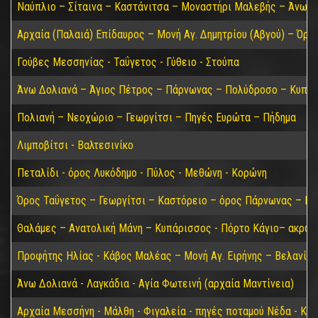
Ναύπλιο – Σίταινα – Καστάνιτσα – Μοναστήρι Μαλεβής – Άνω Δ
Αρχαία (Παλαιά) Επίδαυρος – Μονή Αγ. Δημητρίου (Αβγού) – Όρο
Γούβες Μεσσηνίας - Ταΰγετος - Γύθειο - Στούπα
Άνω Δολιανά – Άγιος Πέτρος – Πάρνωνας – Πολύδροσο – Κυπαρί
Πολιανή – Νεοχώριο – Γεωργίτσι – Πηγές Ευρώτα – Πήδημα
Λιμποβίτσι - Βαλτεσινίκο
Πεταλίδι - όρος Λυκόδημο - Πύλος - Μεθώνη - Κορώνη
Όρος Ταΰγετος – Γεωργίτσι – Καστόρειο – όρος Πάρνωνας – Κα
Θαλάμες – Ανατολική Μάνη – Κυπάρισσος - Πόρτο Κάγιο– ακρωτ
Προφήτης Ηλίας - Κάβος Μαλέας – Μονή Αγ. Ειρήνης – Βελανίδι
Άνω Δολιανά - Λαγκάδια - Αγία Φωτεινή (αρχαία Μαντίνεια)
Αρχαία Μεσσήνη - Μάλθη - Φιγαλεία - πηγές ποταμού Νέδα - Κα