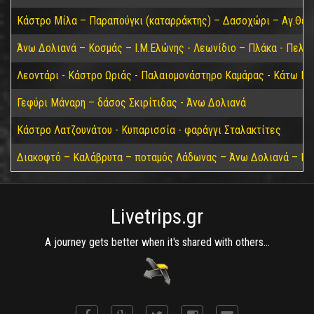
Κάστρο Μίλα – Παραπούγκι (καταρράκτης) – Δασοχώρι – Αγ.Θεο
Άνω Δολιανά – Κοσμάς – Ι.Μ.Ελώνης - Λεωνίδιο – Πλάκα - Πελε
Λεοντάρι - Κάστρο Ωριάς - Παλαιομονάστηρο Καμάρας - Κάτω Για
Γεφύρι Μάναρη – δάσος Σκιρίτιδας - Άνω Δολιανά
Κάστρο Λατζουνάτου - Κυπαρισσία - φαράγγι Σταλακτίτες
Διακοφτό – Καλάβρυτα – ποταμός Λάδωνας – Άνω Δολιανά – Πά
Livetrips.gr
A journey gets better when it's shared with others...