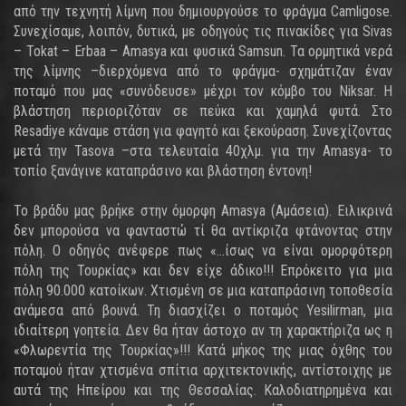
από την τεχνητή λίμνη που δημιουργούσε το φράγμα Camligose.
Συνεχίσαμε, λοιπόν, δυτικά, με οδηγούς τις πινακίδες για Sivas
– Tokat – Erbaa – Amasya και φυσικά Samsun. Τα ορμητικά νερά
της λίμνης –διερχόμενα από το φράγμα- σχημάτιζαν έναν
ποταμό που μας «συνόδευσε» μέχρι τον κόμβο του Niksar. Η
βλάστηση περιοριζόταν σε πεύκα και χαμηλά φυτά. Στο
Resadiye κάναμε στάση για φαγητό και ξεκούραση. Συνεχίζοντας
μετά την Tasova –στα τελευταία 40χλμ. για την Amasya- το
τοπίο ξανάγινε καταπράσινο και βλάστηση έντονη!
Το βράδυ μας βρήκε στην όμορφη Amasya (Αμάσεια). Ειλικρινά
δεν μπορούσα να φανταστώ τί θα αντίκριζα φτάνοντας στην
πόλη. Ο οδηγός ανέφερε πως «...ίσως να είναι ομορφότερη
πόλη της Τουρκίας» και δεν είχε άδικο!!! Επρόκειτο για μια
πόλη 90.000 κατοίκων. Χτισμένη σε μια καταπράσινη τοποθεσία
ανάμεσα από βουνά. Τη διασχίζει ο ποταμός Yesilirman, μια
ιδιαίτερη γοητεία. Δεν θα ήταν άστοχο αν τη χαρακτήριζα ως η
«Φλωρεντία της Τουρκίας»!!! Κατά μήκος της μιας όχθης του
ποταμού ήταν χτισμένα σπίτια αρχιτεκτονικής, αντίστοιχης με
αυτά της Ηπείρου και της Θεσσαλίας. Καλοδιατηρημένα και