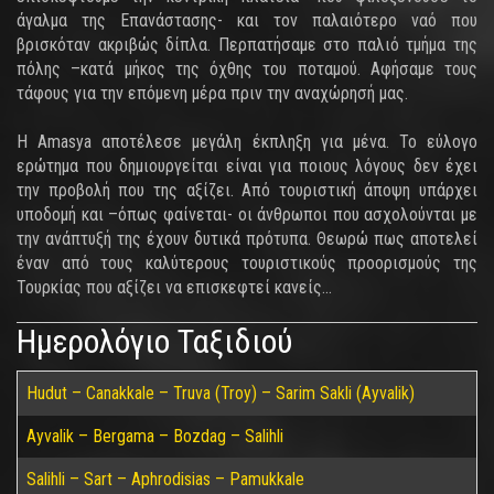
άγαλμα της Επανάστασης- και τον παλαιότερο ναό που
βρισκόταν ακριβώς δίπλα. Περπατήσαμε στο παλιό τμήμα της
πόλης –κατά μήκος της όχθης του ποταμού. Αφήσαμε τους
τάφους για την επόμενη μέρα πριν την αναχώρησή μας.
Η Amasya αποτέλεσε μεγάλη έκπληξη για μένα. Το εύλογο
ερώτημα που δημιουργείται είναι για ποιους λόγους δεν έχει
την προβολή που της αξίζει. Από τουριστική άποψη υπάρχει
υποδομή και –όπως φαίνεται- οι άνθρωποι που ασχολούνται με
την ανάπτυξή της έχουν δυτικά πρότυπα. Θεωρώ πως αποτελεί
έναν από τους καλύτερους τουριστικούς προορισμούς της
Τουρκίας που αξίζει να επισκεφτεί κανείς...
Ημερολόγιο Ταξιδιού
Hudut – Canakkale – Truva (Troy) – Sarim Sakli (Ayvalik)
Ayvalik – Bergama – Bozdag – Salihli
Salihli – Sart – Aphrodisias – Pamukkale