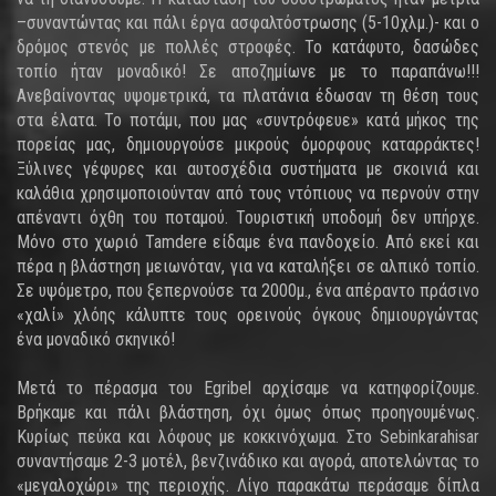
–συναντώντας και πάλι έργα ασφαλτόστρωσης (5-10χλμ.)- και ο
δρόμος στενός με πολλές στροφές. Το κατάφυτο, δασώδες
τοπίο ήταν μοναδικό! Σε αποζημίωνε με το παραπάνω!!!
Ανεβαίνοντας υψομετρικά, τα πλατάνια έδωσαν τη θέση τους
στα έλατα. Το ποτάμι, που μας «συντρόφευε» κατά μήκος της
πορείας μας, δημιουργούσε μικρούς όμορφους καταρράκτες!
Ξύλινες γέφυρες και αυτοσχέδια συστήματα με σκοινιά και
καλάθια χρησιμοποιούνταν από τους ντόπιους να περνούν στην
απέναντι όχθη του ποταμού. Τουριστική υποδομή δεν υπήρχε.
Μόνο στο χωριό Tamdere είδαμε ένα πανδοχείο. Από εκεί και
πέρα η βλάστηση μειωνόταν, για να καταλήξει σε αλπικό τοπίο.
Σε υψόμετρο, που ξεπερνούσε τα 2000μ., ένα απέραντο πράσινο
«χαλί» χλόης κάλυπτε τους ορεινούς όγκους δημιουργώντας
ένα μοναδικό σκηνικό!
Μετά το πέρασμα του Egribel αρχίσαμε να κατηφορίζουμε.
Βρήκαμε και πάλι βλάστηση, όχι όμως όπως προηγουμένως.
Κυρίως πεύκα και λόφους με κοκκινόχωμα. Στο Sebinkarahisar
συναντήσαμε 2-3 μοτέλ, βενζινάδικο και αγορά, αποτελώντας το
«μεγαλοχώρι» της περιοχής. Λίγο παρακάτω περάσαμε δίπλα