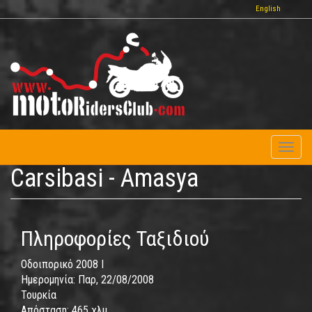
Παράκαμψη
English
προς
το
κυρίως
περιεχόμενο
Toggl
naviga
Carsibasi - Amasya
Πληροφορίες Ταξιδιού
Οδοιπορικό 2008 I
Ημερομηνία:
Παρ, 22/08/2008
Τουρκία
Απόσταση:
465 χλμ.