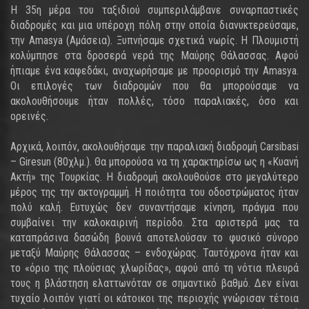
Η 35η μέρα του ταξιδιού συμπεριλάμβανε συναρπαστικές
διαδρομές και μια υπέροχη πόλη στην οποία διανυκτερεύσαμε,
την Amasya (Αμάσεια). Ξυπνήσαμε σχετικά νωρίς. Η Πλουμιστή
κολύμπησε στα δροσερά νερά της Μαύρης Θάλασσας. Αφού
ήπιαμε ένα καφεδάκι, αναχωρήσαμε με προορισμό την Amasya.
Οι επιλογές των διαδρομών που θα μπορούσαμε να
ακολουθήσουμε ήταν πολλές, τόσο παραλιακές, όσο και
ορεινές.
Αρχικά, λοιπόν, ακολουθήσαμε την παραλιακή διαδρομή Carsibasi
– Giresun (80χλμ.). Θα μπορούσα να τη χαρακτηρίσω ως η «Κυανή
Ακτή» της Τουρκίας. Η διαδρομή ακολουθούσε στο μεγαλύτερο
μέρος της την ακτογραμμή. Η ποιότητα του οδοστρώματος ήταν
πολύ καλή. Ευτυχώς δεν συναντήσαμε κίνηση, πράγμα που
συμβαίνει την καλοκαιρινή περίοδο. Στα αριστερά μας τα
καταπράσινα δασώδη βουνά αποτελούσαν το φυσικό σύνορο
μεταξύ Μαύρης Θάλασσας – ενδοχώρας. Ταυτόχρονα ήταν και
το «όριο της πλούσιας χλωρίδας», αφού από τη νότια πλευρά
τους η βλάστηση ελαττωνόταν σε σημαντικό βαθμό. Δεν είναι
τυχαίο λοιπόν γιατί οι κάτοικοι της περιοχής γνώρισαν τέτοια