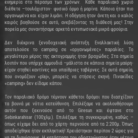
ευημερία στο πέρασμα των χρόνων. Κάθε παραλιακό χωριό
διέθετε –τουλάχιστον- φυσικό όρμο ή μαρίνα. Κάποια ήταν πιο
οργανωμένα και είχαν λιμάνι. Η οδήγηση ήταν άνετη και ο καλός
καιρός βοηθούσε σε αυτό, ανεβάζοντας τη διάθεσή μας! Στην
πορεία μας συναντήσαμε αρκετά εντυπωσιακά μικρά φρούρια.
Δεν διέκρινα ξενοδοχειακή ανάπτυξη. Εναλλακτική λύση
αποτελούσε το camping σε «οργανωμένες» παραλίες. Το
μεγαλύτερο μέρος της ακτογραμμής ήταν βραχώδες. Στα σημεία
λοιπόν που υπήρχε αμμουδιά –μάλιστα σε κάποια σημεία μαύρη-
είχαν στηθεί καντίνες και υπαίθριες ταβέρνες. Σε αυτά σημεία,
που ονομάζουν «plaj», μπορείς να στήσεις σκηνή. Πινακίδες
«camping» δεν είδαμε κάπου.
Τον παραλιακό δρόμο τέμνουν κάθετοι δρόμοι που διασχίζουν
τα βουνά με νότια κατεύθυνση. Επιλέξαμε να ακολουθήσουμε
αυτόν που ξεκινούσε από το Giresun και έφτανε στο
Sebinkarahisar (100χλμ.). Επιλέξαμε τη συγκεκριμένη, καθώς –
όπως είχαμε δει από το χάρτη- περνούσε από τα 2.200μ.. Όπως
αποδείχθηκε ήταν εκπληκτική! Χρειάστηκαν περίπου 2 ώρες για
να τη διανύσουμε. Η κατάσταση του οδοστρώματος ήταν μέτρια