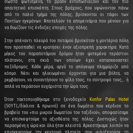
σωστά φωτισμένα, το βράδυ εντυπωσιάζουν και τον πιο
απαιτητικό επισκέπτη. Στους βράχους, που υψώνονταν πάνω
από το παλιό τμήμα της πόλης, βρίσκονται οι τάφοι των
Ποντίων ηγεμόνων. Αποτελούν τα απομεινάρια που μένουν για
να θυμίζουν τις ένδοξες εποχές της πόλης.
Στην απέναντι πλευρά του ποταμού βρισκόταν η μοντέρνα πόλη
που προσπαθεί να κρατήσει έναν αξιοπρεπή χαρακτήρα. Κατά
μήκος του παραποτάμιου δρόμου ήταν φυτεμένα τεράστιοι
πλάτανοι, στη σκιά των οποίων έχει κατασκευαστεί
πεζόδρομος. Κάθε μέρα, αργά το απόγευμα πλημμύριζε από
κόσμο. Νέοι και ηλικιωμένοι έρχονται για μια βόλτα, να
ρεμβάσουν, να συναντήσουν το φίλο τους, το σύντροφό τους,... ή
απλά να περάσουν ευχάριστα την ώρα τους.
Όταν τακτοποιηθήκαμε στο ξενοδοχείο
Konfor Palas Hotel
(50YTL/δίκλινο & πρωινό) σε ένα δωμάτιο που κέρδισε το
βραβείο του «πιο μικρού δωματίου του ταξιδιού», αποφασίσαμε
να επισκεφτούμε τα αξιοθέατα της πόλης. Δυστυχώς ήταν
περασμένη η ώρα και όλα ήταν κλειστά. Αρκεστήκαμε λοιπόν να
επισκεφτούμε την κεντρική πλατεία -που φιλοξενούσε το