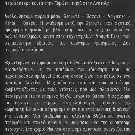
περισσότερο κοντά στην Ευρώπη, παρά στην Ανατολή...
Ακολουθήσαμε πορεία μέσω Sanliurfa – Bozova – Adiyaman –
Kahta – Karadut. Η διαδρομή μετά την Sanliurfa ήταν σχετικά
όμορφη και φυσικά με βλάστηση... κάτι που είχαμε καιρό να
δούμε! Κινηθήκαμε κοντά στην τεχνητή λίμνη Ataturk Baraji που
σχηματίστηκε εξαιτίας του ομώνυμου φράγματος. Δεν
σταματήσαμε κάπου.
Εξαντλημένοι κάναμε μια στάση σε ένα μπακάλικο στο Adiyaman.
Διασκεδάσαμε με τα παιδάκια του ιδιοκτήτη που μας
παρατηρούσαν αμίλητα! Επόμενη στάση λίγο πιο κάτω, σε ένα
πρατήριο βενζίνης. Μας κέρασαν τσάι και ξεκουραστήκαμε
κουβεντιάζοντας με τους ντόπιους που μας πλησίασαν όλο
περιέργεια. Για τα επόμενα 55χλμ. μέχρι το Karadut, διασχίσαμε
μια περιοχή με μερικές πετρελαιοπηγές, περάσαμε την
κωμόπολη Kahta και οδηγήσαμε στην πιο εντυπωσιακή διαδρομή
της ημέρας. Μια διαδρομή με ελάχιστη βλάστηση, άνετες
στροφές και πολλά σημεία με θαυμάσια θέα της ευρύτερης
περιοχής. Στο χωριό Narince στρίψαμε αριστερά, συνεχίζοντας