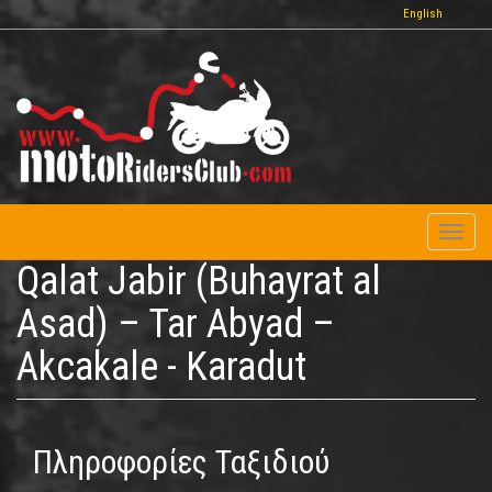
Παράκαμψη
English
προς
το
κυρίως
περιεχόμενο
Toggl
naviga
Qalat Jabir (Buhayrat al
Asad) – Tar Abyad –
Akcakale - Karadut
Πληροφορίες Ταξιδιού