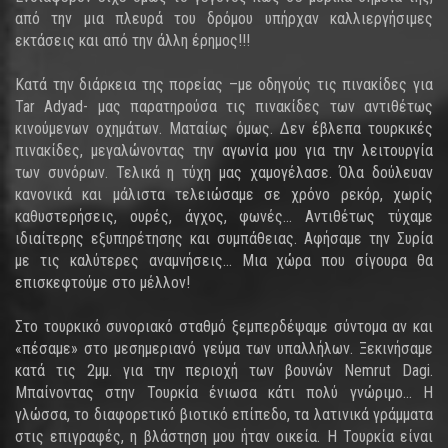
από την μια πλευρά του δρόμου υπήρχαν καλλιεργήσιμες
εκτάσεις και από την άλλη έρημος!!!
Κατά την διάρκεια της πορείας –με οδηγούς τις πινακίδες για
Tar Adyad- μας παρατηρούσα τις πινακίδες των αντιθέτως
κινούμενων οχημάτων. Ματαίως όμως. Δεν έβλεπα τουρκικές
πινακίδες, μεγαλώνοντας την αγωνία μου για την λειτουργία
των συνόρων. Τελικά η τύχη μας χαμογέλασε. Όλα δούλευαν
κανονικά και μάλιστα τελειώσαμε σε χρόνο ρεκόρ, χωρίς
καθυστερήσεις, ουρές, άγχος, φωνές... Αντιθέτως τύχαμε
ιδιαίτερης εξυπηρέτησης και συμπάθειας. Αφήσαμε την Συρία
με τις καλύτερες αναμνήσεις... Μια χώρα που σίγουρα θα
επισκεφτούμε στο μέλλον!
Στο τουρκικό συνοριακό σταθμό ξεμπερδέψαμε σύντομα αν και
«πέσαμε» στο μεσημεριανό γεύμα των υπαλλήλων. Ξεκινήσαμε
κατά τις 2μμ. για την περιοχή των βουνών Nemrut Dagi.
Μπαίνοντας στην Τουρκία ένιωσα κάτι πολύ γνώριμο... Η
γλώσσα, το διαφορετικό βιοτικό επίπεδο, τα λατινικά γράμματα
στις επιγραφές, η βλάστηση μου ήταν οικεία. Η Τουρκία είναι