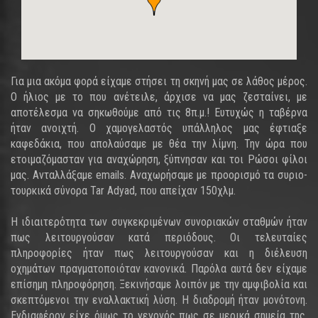
Για μια ακόμα φορά είχαμε στήσει τη σκηνή μας σε λάθος μέρος.
Ο ήλιος με το που ανέτειλε, άρχισε να μας ζεσταίνει, με
αποτέλεσμα να σηκωθούμε από τις 8π.μ.! Ευτυχώς η ταβέρνα
ήταν ανοιχτή. Ο χαμογελαστός υπάλληλος μας έφτιαξε
καφεδάκια, που απολαύσαμε με θέα την λίμνη. Την ώρα που
ετοιμαζόμασταν για αναχώρηση, ξύπνησαν και τοι Ρώσοι φίλοι
μας. Ανταλλάξαμε emails. Αναχωρήσαμε με προορισμό τα συριο-
τουρκικά σύνορα Tar Adyad, που απείχαν 150χλμ.
Η ιδιαιτερότητα των συγκεκριμένων συνοριακών σταθμών ήταν
πως λειτουργούσαν κατά περιόδους. Οι τελευταίες
πληροφορίες ήταν πως λειτουργούσαν και η διέλευση
οχημάτων πραγματοποιόταν κανονικά. Παρόλα αυτά δεν είχαμε
επίσημη πληροφόρηση. Ξεκινήσαμε λοιπόν με την αμφιβολία και
σκεπτόμενοι την εναλλακτική λύση. Η διαδρομή ήταν μονότονη.
Ενδιαφέρον είχε όμως το γεγονός πως σε μερικά σημεία της,