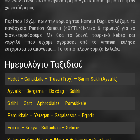
σε έναν στενό αλλά σκηνικό δρόμο –για κάποιο τμήμα του ήταν
χωματόδρομος.
Περίπου 12χλμ. πριν την κορυφή του Nemrut Dagi, επιλέξαμε το
πανδοχείο Pansion Karadut (40YTL/δίκλινο & πρωινό) για να
διανυκτερεύσουμε. Με θέα τα βουνά, τουρκικό kebap και
ναργιλέ –που είχαμε αγοράσει από το Amman- κύλησε
ευχάριστα το απόγευμα.... Το τοπίο πλέον θύμιζε Ελλάδα...
Ημερολόγιο Ταξιδιού
Hudut – Canakkale – Truva (Troy) – Sarim Sakli (Ayvalik)
Ayvalik – Bergama – Bozdag – Salihli
Salihli – Sart – Aphrodisias – Pamukkale
Pamukkale – Yatagan – Sagalassos – Egirdir
Egirdir – Konya - Sultanhani – Selime
Selime – Yaprakhisar – Ihlara – Belisirma – Guzelyurt