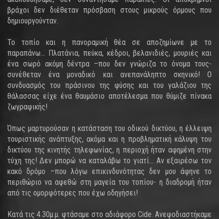
βράχοι δεν διέθεταν πρόσβαση στους μικρούς όρμους που
δημιουργούνταν.
Το τοπίο και η πανοραμική θέα σε αποζημίωνε με το
παραπάνω... Πλατάνια, πεύκα, κέδροι, βελανιδιές, μουριές και
ένα σωρό ακόμη δέντρα –που δεν γνώριζα το όνομα τους-
συνέθεταν ένα μοναδικό και ανεπανάληπτο σκηνικό! Ο
συνδυασμός του πράσινου της φύσης και του γαλάζιου της
θάλασσας είχε ένα θαυμάσιο αποτέλεσμα που θύμιζε πίνακα
ζωγραφικής!
Όπως μαρτυρούσαν η κατάσταση του οδικού δικτύου, η έλλειψη
τουριστικής ανάπτυξης, ακόμα και η προβληματική κάλυψη του
δικτύου της κινητής τηλεφωνίας, η περιοχή ήταν αφημένη στην
τύχη της! Δεν μπορώ να καταλάβω το γιατί... Αν εξαιρέσω τον
κακό δρόμο –που λόγω επικινδυνότητας δεν μου άφηνε το
περιθώριο να αφεθώ στη μαγεία του τοπίου- η διαδρομή ήταν
από τις ομορφότερες που έχω οδηγήσει!
Κατά τις 4.30μ.μ. φτάσαμε στο αδιάφορο Cide. Ανεφοδιαστήκαμε