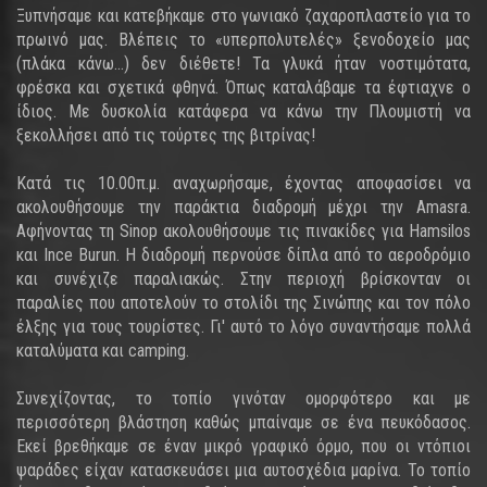
Ξυπνήσαμε και κατεβήκαμε στο γωνιακό ζαχαροπλαστείο για το
πρωινό μας. Βλέπεις το «υπερπολυτελές» ξενοδοχείο μας
(πλάκα κάνω...) δεν διέθετε! Τα γλυκά ήταν νοστιμότατα,
φρέσκα και σχετικά φθηνά. Όπως καταλάβαμε τα έφτιαχνε ο
ίδιος. Με δυσκολία κατάφερα να κάνω την Πλουμιστή να
ξεκολλήσει από τις τούρτες της βιτρίνας!
Κατά τις 10.00π.μ. αναχωρήσαμε, έχοντας αποφασίσει να
ακολουθήσουμε την παράκτια διαδρομή μέχρι την Amasra.
Αφήνοντας τη Sinop ακολουθήσουμε τις πινακίδες για Hamsilos
και Ince Burun. Η διαδρομή περνούσε δίπλα από το αεροδρόμιο
και συνέχιζε παραλιακώς. Στην περιοχή βρίσκονταν οι
παραλίες που αποτελούν το στολίδι της Σινώπης και τον πόλο
έλξης για τους τουρίστες. Γι' αυτό το λόγο συναντήσαμε πολλά
καταλύματα και camping.
Συνεχίζοντας, το τοπίο γινόταν ομορφότερο και με
περισσότερη βλάστηση καθώς μπαίναμε σε ένα πευκόδασος.
Εκεί βρεθήκαμε σε έναν μικρό γραφικό όρμο, που οι ντόπιοι
ψαράδες είχαν κατασκευάσει μια αυτοσχέδια μαρίνα. Το τοπίο