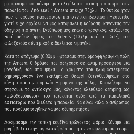
με καύσιμα και κάναμε μια ολιγόλεπτη στάση για καφέ στην
παραλία του. Από εκεί η Amasra απείχε 75χλμ.. Το θετικό ήταν
πως ο δρόμος παρουσίασε μια σχετική βελτίωση –ευτυχώς
γιατί είχε αρχίσει να μας καταβάλει η κούραση- κάνοντας την
οδήγηση πιο άνετη. Εντύπωση μας έκανε ο γραφικός, κατάφυτος
-από πεύκα- όρμος του Gideros (13χλμ. από το Cide), που
φιλοξενούσε ένα μικρό ειδυλλιακό λιμανάκι.
Κατά το απόγευμα (6.30μ.μ.) φτάσαμε στην όμορφη γραφική πόλη
της Amasra. Ο δρόμος που οδηγούσε σε αυτή, προσέφερε μια
μοναδική θέα από ψηλά. Τα χρώματα του ηλιοβασιλέματος
δημιουργούσαν ένα εκπληκτικό θέαμα! Κατευθυνθήκαμε στο
κέντρο και την παραλία – μαρίνα της πόλης. Καταλήξαμε να
στήσουμε το αντίσκηνο μας, κάνοντας ελεύθερο camping, ως
«φιλοξενούμενοι» του ιδιοκτήτη ενός από τα παραλιακά
εστιατόρια που διέθετε η παραλία. Να είναι καλά ο άνθρωπος
που προθυμοποιήθηκε να μας εξυπηρετήσει.
Δοκιμάσαμε την τοπική κουζίνα τρώγοντας ψάρια. Κάναμε μια
μικρή βόλτα στην παραλιακή οδό που ήταν κατάμεστη από κόσμο.