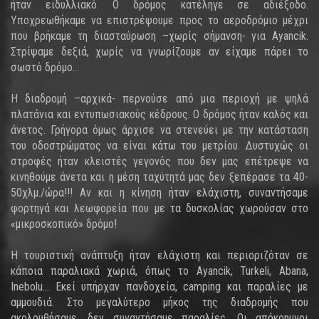
ήταν ειδυλλιακό. Ο δρόμος κατέληγε σε αδιέξοδο.
Υποχρεωθήκαμε να επιστρέψουμε προς το αεροδρόμιο μέχρι
που βρήκαμε τη διασταύρωση –χωρίς σήμανση- για Ayancik.
Στρίψαμε δεξιά, χωρίς να γνωρίζουμε αν είχαμε πάρει το
σωστό δρόμο...
Η διαδρομή –αρχικά- περνούσε από μια περιοχή με ψηλά
πλατάνια και εντυπωσιακούς κέδρους. Ο δρόμος ήταν καλός και
άνετος. Γρήγορα όμως άρχισε να στενεύει με την κατάσταση
του οδοστρώματος να είναι κάτω του μετρίου. Δυστυχώς οι
στροφές ήταν κλειστές γεγονός που δεν μας επέτρεψε να
κινηθούμε άνετα και η μέση ταχύτητά μας δεν ξεπέρασε τα 40-
50χλμ./ώρα!!! Αν και η κίνηση ήταν ελάχιστη, συναντήσαμε
φορτηγά και λεωφορεία που με τα δυσκολίας χωρούσαν στο
«μικροσκοπικό» δρόμο!
Η τουριστική ανάπτυξη ήταν ελάχιστη και περιοριζόταν σε
κάποια παραλιακά χωριά, όπως το Ayancik, Turkeli, Abana,
Inebolu… Εκεί υπήρχαν πανδοχεία, camping και παραλίες με
αμμουδιά. Στο μεγαλύτερο μήκος της διαδρομής που
ακολουθήσαμε, δεν συναντήσαμε παραλίες. Οι απόκρημνοι