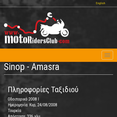
Παράκαμψη
English
προς
το
κυρίως
περιεχόμενο
Toggl
naviga
Sinop - Amasra
Πληροφορίες Ταξιδιού
Οδοιπορικό 2008 I
Ημερομηνία:
Κυρ, 24/08/2008
Τουρκία
Απόσταση:
336 χλμ.