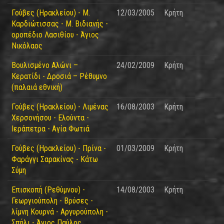
Γούβες (Ηρακλείου) - Μ.
12/03/2005
Κρήτη
Καρδιώτισσας - Μ. Βιδιανής -
οροπέδιο Λασιθίου - Άγιος
Νικόλαος
Βουλισμένο Αλώνι –
24/02/2009
Κρήτη
Κερατίδι - Δροσιά – Ρέθυμνο
(παλαιά εθνική)
Γούβες (Ηρακλείου) - Λιμένας
16/08/2003
Κρήτη
Χερσονήσου - Ελούντα -
Ιεράπετρα - Αγία Φωτιά
Γούβες (Ηρακλείου) - Πρίνα -
01/03/2009
Κρήτη
Φαράγγι Σαρακίνας - Κάτω
Σύμη
Επισκοπή (Ρεθύμνου) -
14/08/2003
Κρήτη
Γεωργιούπολη - Βρύσες -
λίμνη Κουρνά - Αργυρούπολη -
Σπήλι - Άγιος Παύλος