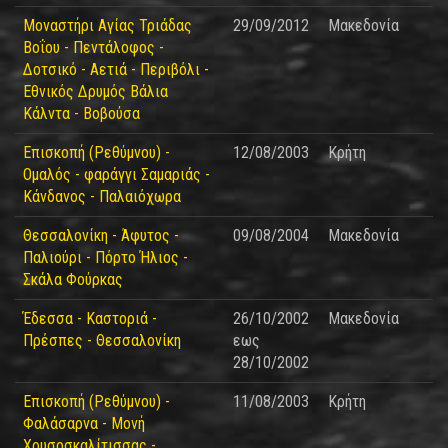
Μοναστήρι Αγίας Τριάδας
29/09/2012
Μακεδονία
Βοΐου - Πεντάλοφος -
Δοτσικό - Αετιά - Περιβόλι -
Εθνικός Δρυμός Βάλια
Κάλντα - Βοβούσα
Επισκοπή (Ρεθύμνου) -
12/08/2003
Κρήτη
Ομαλός - φαράγγι Σαμαριάς -
Κάνδανος - Παλαιόχωρα
Θεσσαλονίκη - Άφυτος -
09/08/2004
Μακεδονία
Παλιούρι - Πόρτο Ήλιος -
Σκάλα Φούρκας
Έδεσσα - Καστοριά -
26/10/2002
Μακεδονία
Πρέσπες - Θεσσαλονίκη
εως
28/10/2002
Επισκοπή (Ρεθύμνου) -
11/08/2003
Κρήτη
Φαλάσαρνα - Μονή
Χρυσοσκαλίτισσας -