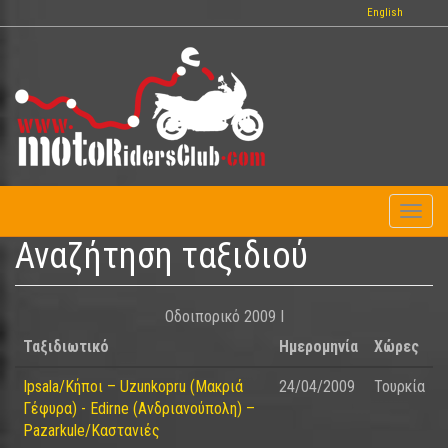
Παράκαμψη
English
προς
το
κυρίως
περιεχόμενο
Toggl
naviga
Αναζήτηση ταξιδιού
Οδοιπορικό 2009 I
Ταξιδιωτικό
Ημερομηνία
Χώρες
Ipsala/Κήποι – Uzunkopru (Μακριά
24/04/2009
Τουρκία
Γέφυρα) - Edirne (Ανδριανούπολη) –
Pazarkule/Καστανιές