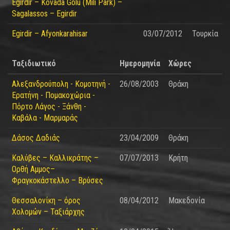
Egirdir – Kovada Golu (Mili Park) –
Sagalassos – Egirdir
Egirdir – Afyonkarahisar
03/07/2012
Τουρκία
Ταξιδιωτικό
Ημερομηνία
Χώρες
Αλεξανδρούπολη - Κομοτηνή -
26/08/2003
Θράκη
Ερατήνη - Πομακοχώρια -
Πόρτο Λάγος - Ξάνθη -
Καβάλα - Μαρμαράς
Δάσος Δαδιάς
23/04/2009
Θράκη
Καλύβες – Καλλικράτης –
07/07/2013
Κρήτη
Ορθή Αμμος–
Φραγκοκάστελλο – Βρύσες
Θεσσαλονίκη – όρος
08/04/2012
Μακεδονία
Χολομών – Ταξιάρχης