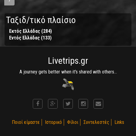
Ταξιδ/τικό πλαίσιο
Εκτός Ελλάδας (284)
Apply
Εντός Ελλάδας (133)
Apply
Εκτός
Εντός
Ελλάδας
Ελλάδας
filter
filter
Livetrips.gr
A journey gets better when it's shared with others...
Ποιοί είμαστε
Ιστορικό
Φίλοι
Συντελεστές
Links