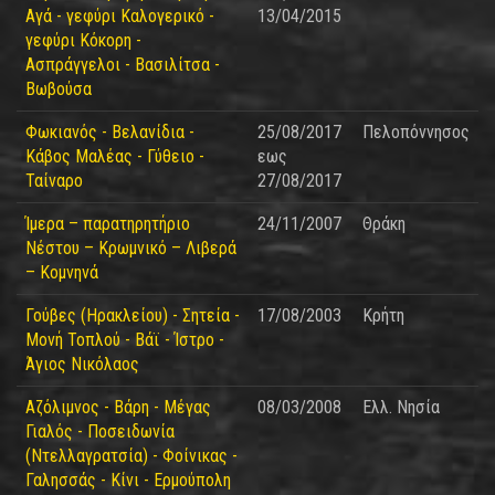
Αγά - γεφύρι Καλογερικό -
13/04/2015
γεφύρι Κόκορη -
Ασπράγγελοι - Βασιλίτσα -
Βωβούσα
Φωκιανός - Βελανίδια -
25/08/2017
Πελοπόννησος
Κάβος Μαλέας - Γύθειο -
εως
Ταίναρο
27/08/2017
Ίμερα – παρατηρητήριο
24/11/2007
Θράκη
Νέστου – Κρωμνικό – Λιβερά
– Κομνηνά
Γούβες (Ηρακλείου) - Σητεία -
17/08/2003
Κρήτη
Μονή Τοπλού - Βάϊ - Ίστρο -
Άγιος Νικόλαος
Αζόλιμνος - Βάρη - Μέγας
08/03/2008
Ελλ. Νησία
Γιαλός - Ποσειδωνία
(Ντελλαγρατσία) - Φοίνικας -
Γαλησσάς - Κίνι - Ερμούπολη