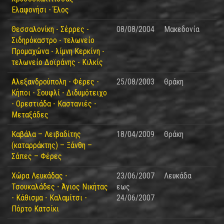
Ελαφονήσι - Έλος
Θεσσαλονίκη - Σέρρες -
08/08/2004
Μακεδονία
Σιδηρόκαστρο - τελωνείο
Προμαχώνα - λίμνη Κερκίνη -
τελωνείο Δοϊράνης - Κιλκίς
Αλεξανδρούπολη - Φέρες -
25/08/2003
Θράκη
Κήποι - Σουφλί - Διδυμότειχο
- Ορεστιάδα - Καστανιές -
Μεταξάδες
Καβάλα – Λειβαδίτης
18/04/2009
Θράκη
(καταρράκτης) – Ξάνθη –
Σάπες – Φέρες
Χώρα Λευκάδας -
23/06/2007
Λευκάδα
Τσουκαλάδες - Άγιος Νικήτας
εως
- Κάθισμα - Καλαμίτσι -
24/06/2007
Πόρτο Κατσίκι