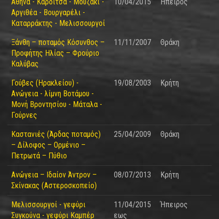
Αθήνα - Καρδίτσα - Μουζάκι -
10/04/2015
Ήπειρος
Αργιθέα - Βουργαρέλι -
Καταρράκτης - Μελισσουργοί
Ξάνθη – ποταμός Κόσυνθος –
11/11/2007
Θράκη
Προφήτης Ηλίας – Φρούριο
Καλύβας
Γούβες (Ηρακλείου) -
19/08/2003
Κρήτη
Ανώγεια - λίμνη Βοτάμου -
Μονή Βροντησίου - Μάταλα -
Γούρνες
Καστανιές (Άρδας ποταμός)
25/04/2009
Θράκη
– Δίλοφος – Ορμένιο –
Πετρωτά – Πύθιο
Ανώγεια – Ιδαίον Άντρον –
08/07/2013
Κρήτη
Σκίνακας (Αστεροσκοπείο)
Μελισσουργοί - γεφύρι
11/04/2015
Ήπειρος
Συγκούνα - γεφύρι Καμπέρ
εως