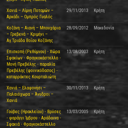
Χανιά – Λίμνη Ποταμών –
29/11/2013
Κρήτη
Αρκάδι – Ομπρός Γυαλός
Κοζάνη – Αιανή – Μπουχάρια
28/09/2012
Μακεδονία
– Γρεβενά – Κριμήνι –
Αγ.Τριάδα Βοΐου Κοζάνης
Επισκοπή (Ρεθύμνου) - Χώρα
13/08/2003
Κρήτη
Σφακίων - Φραγκοκάστελλο -
Μονή Πρεβέλης - παραλία
Πρεβέλης (φοινικόδασος) -
καταρράκτες Κουρταλιώτη
Χανιά – Ελαφονήσι –
30/11/2013
Κρήτη
Παλαιόχωρα – Άνυδροι –
Χανιά
Γούβες (Ηρακλείου) - Βρύσες
13/03/2005
Κρήτη
- φαράγγι Ίμβρου - Αράδαινα -
Σφακιά - Φραγκοκάστελλο