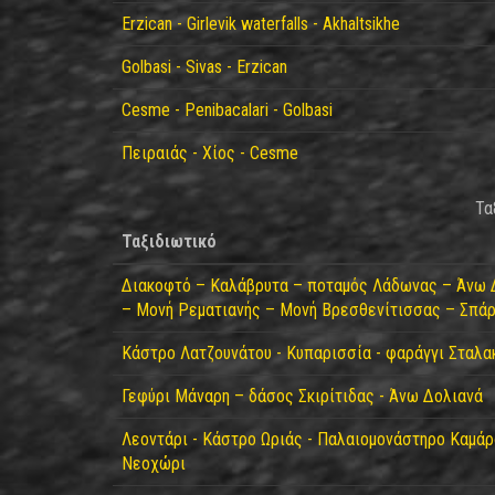
Erzican - Girlevik waterfalls - Akhaltsikhe
Golbasi - Sivas - Erzican
Cesme - Penibacalari - Golbasi
Πειραιάς - Χίος - Cesme
Τα
Ταξιδιωτικό
Διακοφτό – Καλάβρυτα – ποταμός Λάδωνας – Άνω 
– Μονή Ρεματιανής – Μονή Βρεσθενίτισσας – Σπάρ
Κάστρο Λατζουνάτου - Κυπαρισσία - φαράγγι Σταλα
Γεφύρι Μάναρη – δάσος Σκιρίτιδας - Άνω Δολιανά
Λεοντάρι - Κάστρο Ωριάς - Παλαιομονάστηρο Καμάρα
Νεοχώρι