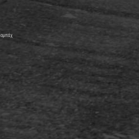
ραμπάχ