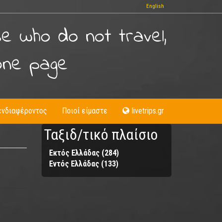
English
se who do not travel,
one page
ενδιαφέροντος
Ποιοί είμαστε
livetrips.gr
Ταξιδ/τικό πλαίσιο
Εκτός Ελλάδας (284)
Apply
Εντός Ελλάδας (133)
Apply
Εκτός
Εντός
Ελλάδας
Ελλάδας
filter
filter