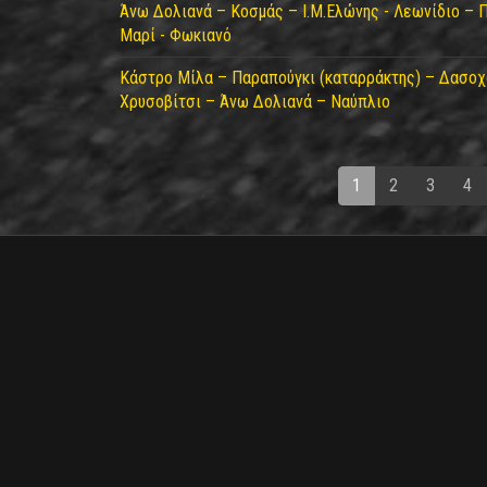
Άνω Δολιανά – Κοσμάς – Ι.Μ.Ελώνης - Λεωνίδιο – 
Μαρί - Φωκιανό
Κάστρο Μίλα – Παραπούγκι (καταρράκτης) – Δασοχ
Χρυσοβίτσι – Άνω Δολιανά – Ναύπλιο
1
2
3
4