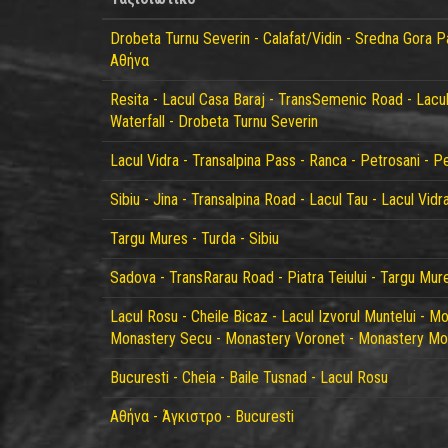
Drobeta Turnu Severin - Calafat/Vidin - Sredna Gora P
Αθήνα
Resita - Lacul Casa Baraj - TransSemenic Road - Lacul
Waterfall - Drobeta Turnu Severin
Lacul Vidra - Transalpina Pass - Ranca - Petrosani - Pe
Sibiu - Jina - Transalpina Road - Lacul Tau - Lacul Vidr
Targu Mures - Turda - Sibiu
Sadova - TransRarau Road - Piatra Teiului - Targu Mur
Lacul Rosu - Cheile Bicaz - Lacul Izvorul Muntelui - Mo
Monastery Secu - Monastery Voronet - Monastery Mol
Bucuresti - Cheia - Baile Tusnad - Lacul Rosu
Αθήνα - Άγκιστρο - Bucuresti