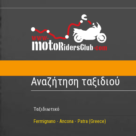
Παράκαμψη
προς
το
κυρίως
περιεχόμενο
Αναζήτηση ταξιδιού
Ταξιδιωτικό
Fermignano - Ancona - Patra (Greece)