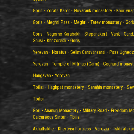
Goris - Zorats Karer - Novarank monastery - Khor vir
Goris - Meghri Pass - Meghri - Tatev monastery - Gori
Goris - Nagorno Karabakh - Stepanakert - Vank - Gand
Shusi - Khnzoresk - Goris
Yerevan - Noratus - Selim Caravansarai - Pass Ughedz
Yerevan - Temple of Mitrhas (Garni) - Geghard monast
Hangavan - Yerevan
Tbilisi - Haghpat monastery - Sanahin monastery - Se
Tbilisi
Gori - Ananuri Monastery - Military Road - Freedom M
Calcareous Sinter - Tbilisi
Akhaltsikhe - Khertvisi Fortress - Vardzia - Tskhratska