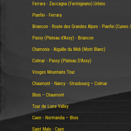
Ferrara - Zaccagna (Fermignano) Urbino
Pianfei - Ferrara
Briancon - Route des Grandes Alpes - Pianfei (Cuneo / 
Passy (Plateau d'Assy) - Briancon
Chamonix - Aiguille du Midi (Mont Blanc)
Colmar - Passy (Plateau D'Assy)
Vosges Mountains Tour
Chaumont - Nancy - Strasbourg – Colmar
Blois – Chaumont
Tour de Loire Valley
Caen - Normandia – Blois
Saint Malo - Caen